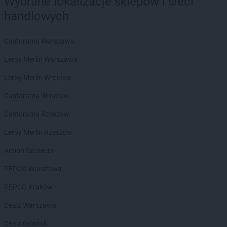
Wybrane lokalizacje sklepów i sieci
groszek
Bażanówka
handlowych
groszek
Będzin
groszek
Bełk
groszek
Bełżec
Castorama Warszawa
groszek
Bemowizna
Leroy Merlin Warszawa
groszek
Berezka
groszek
Biała
Leroy Merlin Wrocław
groszek
Biała Podlaska
Castorama Wrocław
groszek
Białoboki
groszek
Białobrzeg
Castorama Rzeszów
groszek
Białochowo
Leroy Merlin Rzeszów
groszek
Biały Dunajec
groszek
Białystok
Action Szczecin
groszek
Biardy
PEPCO Warszawa
groszek
Biejkowska Wola
groszek
Bielcza
PEPCO Kraków
groszek
Bieliniec
Dealz Warszawa
groszek
Bielsko-Biała
groszek
Bieniów
Dealz Gdańsk