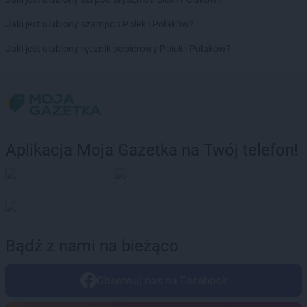
groszek
Bożepole Wielkie
groszek
Brdów
Jaki jest ulubiony szampon Polek i Polaków?
groszek
Breń Osuchowski
Jaki jest ulubiony ręcznik papierowy Polek i Polaków?
groszek
Brodnica
groszek
Brodnica Dolna
groszek
Brudzew
groszek
Brzeg
groszek
Brzeg Dolny
groszek
Brzesko
Aplikacja Moja Gazetka na Twój telefon!
groszek
Brzeszcze
groszek
Brzezie
groszek
Brzezinka
groszek
Brzeziny
groszek
Brzeźnik
groszek
Brzeźno
Bądź z nami na bieżąco
groszek
Brzoza
groszek
Brzozie
Obserwuj nas na Facebook
groszek
Brzozowa Gać
groszek
Budzisko