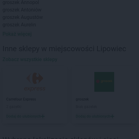
groszek
Annopol
groszek
Antoniów
groszek
Augustów
groszek
Aurelin
Pokaż więcej
groszek
Babiak
groszek
Babice
Inne sklepy w miejscowości Lipowiec
groszek
Babimost
groszek
Zobacz wszystkie sklepy
Bądki
groszek
Bakałarzewo
groszek
Bałoszyce
groszek
Bandysie
groszek
Baniocha
groszek
Bańska Niżna
Carrefour Express
groszek
groszek
Baranowo
2 gazetki
Brak gazetek
groszek
Barciany
Dodaj do ulubionych
Dodaj do ulubionych
groszek
Barczewo
groszek
Barnim
groszek
Bartoszyce