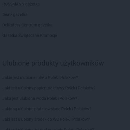
ROSSMANN gazetka
groszek
Bochnia
groszek
Bodzanów
Dealz gazetka
groszek
Bogate
Delikatesy Centrum gazetka
groszek
Bogatki
groszek
Bogoria
Gazetka Świąteczne Promocje
groszek
Bogucin
groszek
Bogumiłowice
groszek
Bojanów
Ulubione produkty użytkowników
groszek
Bojszowy Nowe
groszek
Bolechowice
groszek
Bolesławiec
Jakie jest ulubione mleko Polek i Polaków?
groszek
Boleszkowice
Jaki jest ulubiony papier toaletowy Polek i Polaków?
groszek
Boratyn
groszek
Borki
Jaka jest ulubiona woda Polek i Polaków?
groszek
Borkowo Kościelne
Jakie są ulubione płatki owsiane Polek i Polaków?
groszek
Borówki
groszek
Boruja
Jaki jest ulubiony środek do WC Polek i Polaków?
groszek
Bożacin
Jaki jest ulubiony żel pod prysznic Polek i Polaków?