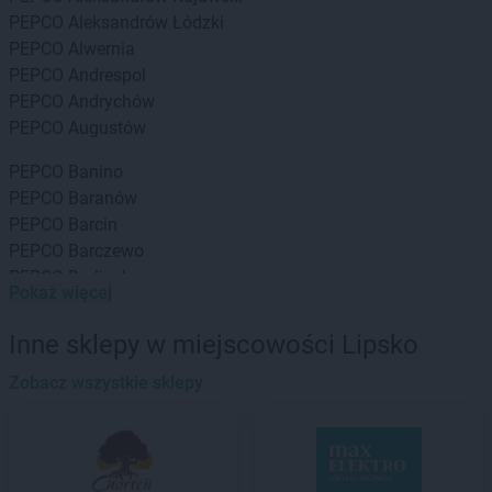
PEPCO
Aleksandrów Łódzki
PEPCO
Alwernia
PEPCO
Andrespol
PEPCO
Andrychów
PEPCO
Augustów
PEPCO
Banino
PEPCO
Baranów
PEPCO
Barcin
PEPCO
Barczewo
PEPCO
Barlinek
Pokaż więcej
PEPCO
Bartoszyce
PEPCO
Barwice
Inne sklepy w miejscowości Lipsko
PEPCO
Będzin
PEPCO
Zobacz wszystkie sklepy
Bełchatów
PEPCO
Bełżyce
PEPCO
Besko
PEPCO
Bestwina
PEPCO
Biała Podlaska