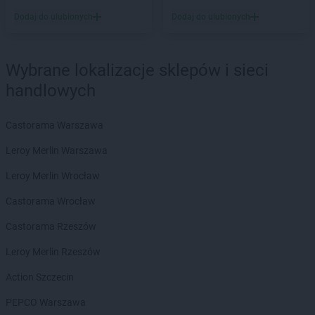
PEPCO
Brzozów
Dodaj do ulubionych
Dodaj do ulubionych
PEPCO
Buczkowice
PEPCO
Buk
PEPCO
Busko-Zdrój
Wybrane lokalizacje sklepów i sieci
PEPCO
Byczyna
handlowych
PEPCO
Bydgoszcz
PEPCO
Bystrzyca Kłodzka
Castorama Warszawa
PEPCO
Bytom
PEPCO
Bytom Odrzański
Leroy Merlin Warszawa
PEPCO
Bytów
Leroy Merlin Wrocław
PEPCO
Celestynów
Castorama Wrocław
PEPCO
Chełm
PEPCO
Chełmno
Castorama Rzeszów
PEPCO
Chmielnik
Leroy Merlin Rzeszów
PEPCO
Chocianów
PEPCO
Chodzież
Action Szczecin
PEPCO
Chojna
PEPCO Warszawa
PEPCO
Chojnice