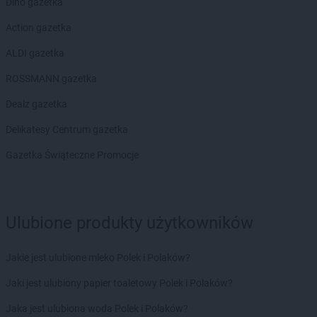
Dino gazetka
PEPCO
Czersk
Action gazetka
PEPCO
Czerwionka-Leszczyny
PEPCO
Częstochowa
ALDI gazetka
PEPCO
Człuchów
ROSSMANN gazetka
PEPCO
Czudec
Dealz gazetka
PEPCO
Dąbrowa Białostocka
PEPCO
Dąbrowa Górnicza
Delikatesy Centrum gazetka
PEPCO
Dąbrowa Tarnowska
Gazetka Świąteczne Promocje
PEPCO
Dąbrówka
PEPCO
Darłowo
PEPCO
Dawidy Bankowe
PEPCO
Dębe Wielkie
Ulubione produkty użytkowników
PEPCO
Dębica
PEPCO
Dęblin
Jakie jest ulubione mleko Polek i Polaków?
PEPCO
Dębno
PEPCO
Dębowa
Jaki jest ulubiony papier toaletowy Polek i Polaków?
PEPCO
Debrzno
Jaka jest ulubiona woda Polek i Polaków?
PEPCO
Dobczyce