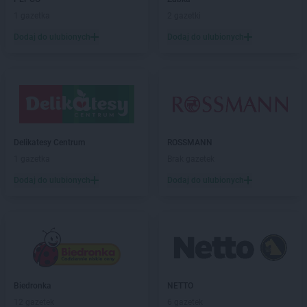
PEPCO
Bogatynia
1 gazetka
2 gazetki
PEPCO
Boguszów-Gorce
PEPCO
Bolesławiec
Dodaj do ulubionych
Dodaj do ulubionych
PEPCO
Bolszewo
PEPCO
Borek Wielkopolski
PEPCO
Braniewo
PEPCO
Brańsk
PEPCO
Bratkowice
PEPCO
Brenna
Delikatesy Centrum
ROSSMANN
PEPCO
Brodnica
1 gazetka
Brak gazetek
PEPCO
Brusy
Dodaj do ulubionych
Dodaj do ulubionych
PEPCO
Brwinów
PEPCO
Brzeg
PEPCO
Brzeg Dolny
PEPCO
Brześć Kujawski
PEPCO
Brzesko
PEPCO
Brzeszcze
PEPCO
Brzeziny
Biedronka
NETTO
PEPCO
Brzostek
12 gazetek
6 gazetek