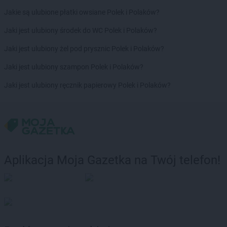
PEPCO
Dobra
Jakie są ulubione płatki owsiane Polek i Polaków?
PEPCO
Dobre Miasto
Jaki jest ulubiony środek do WC Polek i Polaków?
PEPCO
Drawsko Pomorskie
PEPCO
Drezdenko
Jaki jest ulubiony żel pod prysznic Polek i Polaków?
PEPCO
Drobin
Jaki jest ulubiony szampon Polek i Polaków?
PEPCO
Drzewica
PEPCO
Duszniki-Zdrój
Jaki jest ulubiony ręcznik papierowy Polek i Polaków?
PEPCO
Dynów
PEPCO
Działdowo
PEPCO
Działoszyn
PEPCO
Dzierzgoń
PEPCO
Dzierżoniów
Aplikacja Moja Gazetka na Twój telefon!
PEPCO
Elbląg
PEPCO
Ełk
PEPCO
Garwolin
PEPCO
Gaszowice
PEPCO
Gdańsk