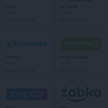
PEPCO
Białe Błota
Chorten
max ELEKTRO
PEPCO
Białobrzegi
2 gazetki
1 gazetka
PEPCO
Białogard
Dodaj do ulubionych
Dodaj do ulubionych
PEPCO
Białystok
PEPCO
Biecz
PEPCO
Biedrusko
PEPCO
Bielany Wrocławskie
PEPCO
Bielawa
PEPCO
Bielsko-Biała
PEPCO
Bieruń
LEWIATAN
Stokrotka Supermarket
PEPCO
Bierutów
4 gazetki
3 gazetki
PEPCO
Biłgoraj
Dodaj do ulubionych
Dodaj do ulubionych
PEPCO
Biskupiec
PEPCO
Blachownia
PEPCO
Błonie
PEPCO
Bobolice
PEPCO
Bobowa
PEPCO
Bochnia
PEPCO
Żabka