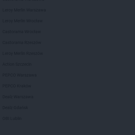
kakto.pl
Iłowa
kakto.pl
Imielin
Leroy Merlin Warszawa
Leroy Merlin Wrocław
kakto.pl
Jabłonka
kakto.pl
Janów Lubelski
Castorama Wrocław
kakto.pl
Jarocin
Castorama Rzeszów
kakto.pl
Jawiszowice
Leroy Merlin Rzeszów
kakto.pl
Kalwaria Zebrzydowska
kakto.pl
Kamienna Góra
Action Szczecin
kakto.pl
Karolina-Kolonia
PEPCO Warszawa
kakto.pl
Kartuzy
kakto.pl
Katowice
PEPCO Kraków
kakto.pl
Kcynia
Dealz Warszawa
kakto.pl
Kędzierzyn-Koźle
kakto.pl
Kępno
Dealz Gdańsk
kakto.pl
Kleczew
OBI Lublin
kakto.pl
Kłodzko
kakto.pl
Kock