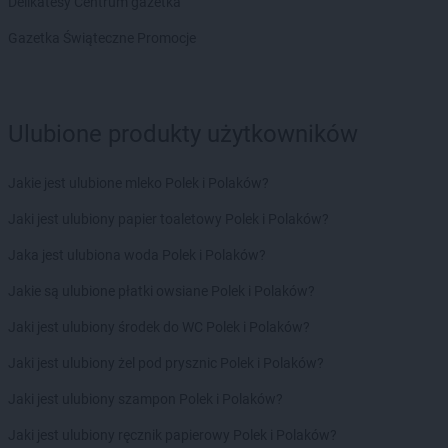
Delikatesy Centrum gazetka
kakto.pl
Leśnica
Gazetka Świąteczne Promocje
kakto.pl
Leszno
kakto.pl
Leżajsk
kakto.pl
Limanowa
kakto.pl
Lipno
Ulubione produkty użytkowników
kakto.pl
Liszki
kakto.pl
Lubaczów
Jakie jest ulubione mleko Polek i Polaków?
kakto.pl
Lubań
kakto.pl
Lublin
Jaki jest ulubiony papier toaletowy Polek i Polaków?
kakto.pl
Lwówek
Jaka jest ulubiona woda Polek i Polaków?
kakto.pl
Macierzysz
Jakie są ulubione płatki owsiane Polek i Polaków?
kakto.pl
Maków Mazowiecki
kakto.pl
Marki
Jaki jest ulubiony środek do WC Polek i Polaków?
kakto.pl
Michałowo
Jaki jest ulubiony żel pod prysznic Polek i Polaków?
kakto.pl
Międzychód
kakto.pl
Międzyrzec Podlaski
Jaki jest ulubiony szampon Polek i Polaków?
kakto.pl
Międzyrzecz
Jaki jest ulubiony ręcznik papierowy Polek i Polaków?
kakto.pl
Mielec