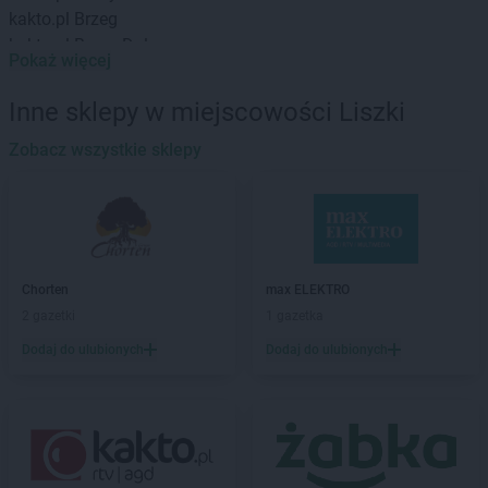
kakto.pl
Brzeg
kakto.pl
Brzeg Dolny
Pokaż więcej
kakto.pl
Bychawa
Inne sklepy w miejscowości Liszki
kakto.pl
Chocianów
kakto.pl
Chodkowo
Zobacz wszystkie sklepy
kakto.pl
Ciechanowiec
kakto.pl
Ciechocinek
kakto.pl
Cieszyn
kakto.pl
Czarny Dunajec
kakto.pl
Czechowice-Dziedzice
Chorten
max ELEKTRO
kakto.pl
Częstochowa
2 gazetki
1 gazetka
kakto.pl
Człopa
kakto.pl
Czudec
Dodaj do ulubionych
Dodaj do ulubionych
kakto.pl
Dąbrowa Górnicza
kakto.pl
Darłowo
kakto.pl
Dobczyce
kakto.pl
Dobra