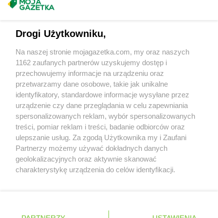
kakto.pl
Ostrzeszów
Masz sugestie lub pytania?
kakto.pl
Oświęcim
Napisz do nas:
support@mojagazetka.com
kakto.pl
Otwock
Drogi Użytkowniku,
Współpraca z nami
kakto.pl
Pabianice
Na naszej stronie mojagazetka.com, my oraz naszych
Zobacz szczegóły
kakto.pl
Pajęczno
1162 zaufanych partnerów uzyskujemy dostęp i
Retail Radar – analiza rynku
kakto.pl
Piaseczno
przechowujemy informacje na urządzeniu oraz
kakto.pl
Pińczów
przetwarzamy dane osobowe, takie jak unikalne
kakto.pl
Piotrków Kujawski
identyfikatory, standardowe informacje wysyłane przez
Wasze ulubione produkty
urządzenie czy dane przeglądania w celu zapewniania
kakto.pl
Pleszew
spersonalizowanych reklam, wybór spersonalizowanych
kakto.pl
Płońsk
Regulamin serwisu i polityka prywatności
treści, pomiar reklam i treści, badanie odbiorców oraz
kakto.pl
Pniewy
ulepszanie usług. Za zgodą Użytkownika my i Zaufani
kakto.pl
Praszka
Mapa strony
Partnerzy możemy używać dokładnych danych
kakto.pl
Prudnik
geolokalizacyjnych oraz aktywnie skanować
kakto.pl
Przechlewo
Zawsze najnowsze gazetki w naszej
Wszystkie miasta z lokalizacjami sklepów
charakterystykę urządzenia do celów identyfikacji.
kakto.pl
Przeworsk
Ponieważ cenimy Twoją prywatność, prosimy o zgodę na
aplikacji
kakto.pl
Przystajń
korzystanie z tych technologii poprzez kliknięcie
kakto.pl
Pszczyna
„Akceptuję”. Zgoda jest dobrowolna i zawsze możesz ją
+ 1,5 mln zadowolonych kupujących
kakto.pl
Pszów
zmienić/wycofać klikając przycisk ustawień prywatności
Polska
Czechy
Ukraina
Litwa
Słowacja
Rumunia
PARTNERZY
USTAWIENIA