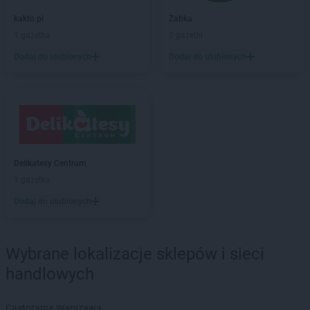
kakto.pl
Drzewica
kakto.pl
Żabka
kakto.pl
Dynów
1 gazetka
2 gazetki
kakto.pl
Działdowo
kakto.pl
Dzierzgoń
Dodaj do ulubionych
Dodaj do ulubionych
kakto.pl
Frysztak
kakto.pl
Garwolin
kakto.pl
Gdańsk
kakto.pl
Głowno
kakto.pl
Gniewkowo
Delikatesy Centrum
kakto.pl
Golub-Dobrzyń
1 gazetka
kakto.pl
Góra Kalwaria
Dodaj do ulubionych
kakto.pl
Gorlice
kakto.pl
Grodków
kakto.pl
Grodzisk Mazowiecki
Wybrane lokalizacje sklepów i sieci
kakto.pl
Gryfice
handlowych
kakto.pl
Herby
Castorama Warszawa