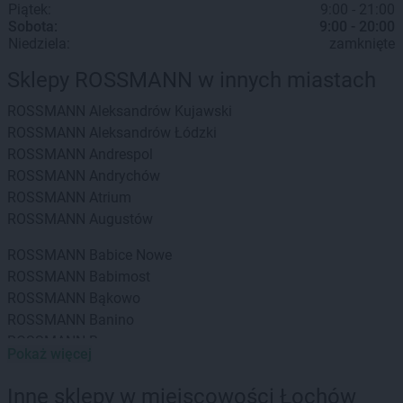
Piątek:
9:00 - 21:00
Sobota:
9:00 - 20:00
Niedziela:
zamknięte
Sklepy ROSSMANN w innych miastach
ROSSMANN
Aleksandrów Kujawski
ROSSMANN
Aleksandrów Łódzki
ROSSMANN
Andrespol
ROSSMANN
Andrychów
ROSSMANN
Atrium
ROSSMANN
Augustów
ROSSMANN
Babice Nowe
ROSSMANN
Babimost
ROSSMANN
Bąkowo
ROSSMANN
Banino
ROSSMANN
Baranowo
Pokaż więcej
ROSSMANN
Barcin
ROSSMANN
Barczewo
Inne sklepy w miejscowości Łochów