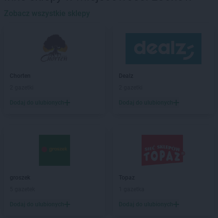
ROSSMANN
Barlinek
ROSSMANN
Zobacz wszystkie sklepy
Bartoszyce
ROSSMANN
Barwice
ROSSMANN
Będzin
ROSSMANN
Bełchatów
ROSSMANN
Bełżyce
ROSSMANN
Biała Piska
Chorten
Dealz
ROSSMANN
Biała Podlaska
2 gazetki
2 gazetki
ROSSMANN
Białe Błota
Dodaj do ulubionych
Dodaj do ulubionych
ROSSMANN
Białka Tatrzańska
ROSSMANN
Białki
ROSSMANN
Białobrzegi
ROSSMANN
Bialogard
ROSSMANN
Białystok
ROSSMANN
Biecz
ROSSMANN
Biedrusko
groszek
Topaz
ROSSMANN
Bielany Wrocławskie
5 gazetek
1 gazetka
ROSSMANN
Bielawa
Dodaj do ulubionych
Dodaj do ulubionych
ROSSMANN
Bielsk Podlaski