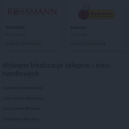
ROSSMANN
Brodnica
ROSSMANN
Brusy
ROSSMANN
Brwinów
ROSSMANN
Brzeg
ROSSMANN
Biedronka
ROSSMANN
Brzeg Dolny
Brak gazetek
12 gazetek
ROSSMANN
Brześć Kujawski
Dodaj do ulubionych
Dodaj do ulubionych
ROSSMANN
Brzesko
ROSSMANN
Brzeszcze
ROSSMANN
Brzeziny
Wybrane lokalizacje sklepów i sieci
ROSSMANN
Brzostek
handlowych
ROSSMANN
Brzozów
ROSSMANN
Budzistowo
Castorama Warszawa
ROSSMANN
Buk
ROSSMANN
Busko-Zdrój
Leroy Merlin Warszawa
ROSSMANN
Byczyna
Leroy Merlin Wrocław
ROSSMANN
Bydgoszcz
ROSSMANN
Bystrzyca Kłodzka
Castorama Wrocław
ROSSMANN
Bytom