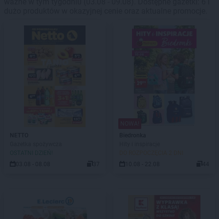
ważne w tym tygodniu (03.08 - 09.08). Dostępne gazetki: 6 i
dużo produktów w okazyjnej cenie oraz aktualne promocje.
NOWA!
NETTO
Biedronka
Gazetka spożywcza
Hity i inspiracje
OSTATNI DZIEŃ!
DO ROZPOCZĘCIA 2 DNI
03.08 - 08.08
37
10.08 - 22.08
44