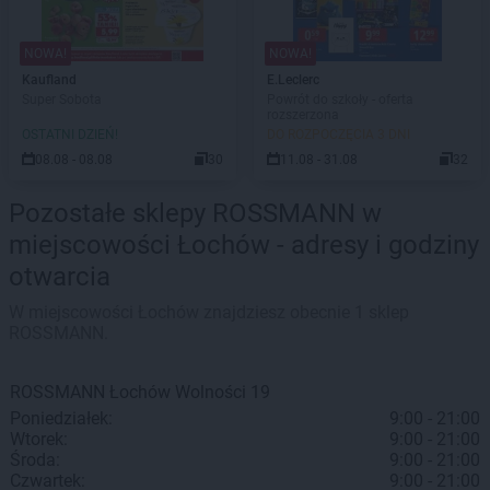
NOWA!
NOWA!
Kaufland
E.Leclerc
Super Sobota
Powrót do szkoły - oferta
rozszerzona
OSTATNI DZIEŃ!
DO ROZPOCZĘCIA 3 DNI
08.08 - 08.08
30
11.08 - 31.08
32
Pozostałe sklepy ROSSMANN w
miejscowości Łochów - adresy i godziny
otwarcia
W miejscowości Łochów znajdziesz obecnie 1 sklep
ROSSMANN.
ROSSMANN
Łochów
Wolności 19
Poniedziałek:
9:00 - 21:00
Wtorek:
9:00 - 21:00
Środa:
9:00 - 21:00
Czwartek:
9:00 - 21:00