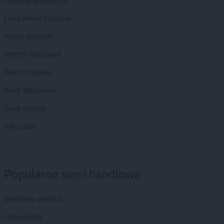
Castorama Rzeszów
ROSSMANN
Bytom Odrzański
ROSSMANN
Bytów
Leroy Merlin Rzeszów
ROSSMANN
CH
Action Szczecin
ROSSMANN
Chełm
PEPCO Warszawa
ROSSMANN
Chełmek
ROSSMANN
Chełmno
PEPCO Kraków
ROSSMANN
Chełmża
Dealz Warszawa
ROSSMANN
Chocianów
ROSSMANN
Chociwel
Dealz Gdańsk
ROSSMANN
Choczewo
OBI Lublin
ROSSMANN
Chodzież
ROSSMANN
Chojna
ROSSMANN
Chojnice
ROSSMANN
Chojnów
Popularne sieci handlowe
ROSSMANN
Choroszcz
ROSSMANN
Chorzów
Biedronka gazetka
ROSSMANN
Choszczno
ROSSMANN
Chrzanów
Lidl gazetka