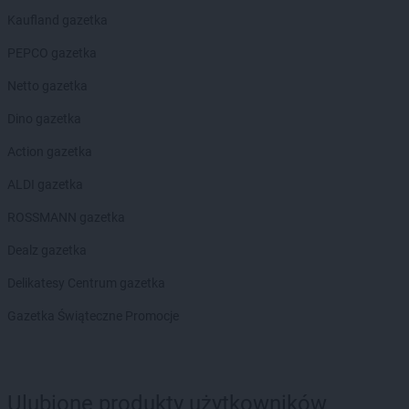
ROSSMANN
Chwaszczyno
Kaufland gazetka
ROSSMANN
Ciechanów
ROSSMANN
Ciechanowiec
PEPCO gazetka
ROSSMANN
Ciechocinek
Netto gazetka
ROSSMANN
Cieszyn
ROSSMANN
Czaplinek
Dino gazetka
ROSSMANN
Czarna
Action gazetka
ROSSMANN
Czarna Białostocka
ROSSMANN
Czarne
ALDI gazetka
ROSSMANN
Czarnków
ROSSMANN gazetka
ROSSMANN
Czchów
ROSSMANN
Czechowice-Dziedzice
Dealz gazetka
ROSSMANN
Czeladź
Delikatesy Centrum gazetka
ROSSMANN
Czernichów
ROSSMANN
Czerniejewo
Gazetka Świąteczne Promocje
ROSSMANN
Czernikowo
ROSSMANN
Czersk
ROSSMANN
Czerwionka-Leszczyny
ROSSMANN
Częstochowa
Ulubione produkty użytkowników