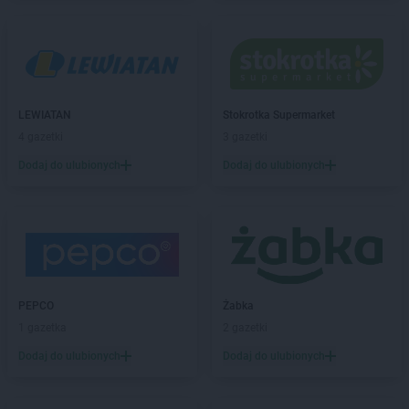
ROSSMANN
Bielsko-Biała
ROSSMANN
Bieruń
ROSSMANN
Bierutów
ROSSMANN
Biłgoraj
ROSSMANN
Biskupiec
LEWIATAN
Stokrotka Supermarket
ROSSMANN
Blachownia
4 gazetki
3 gazetki
ROSSMANN
Błonie
ROSSMANN
Bobolice
Dodaj do ulubionych
Dodaj do ulubionych
ROSSMANN
Bobowa
ROSSMANN
Bochnia
ROSSMANN
Bogatynia
ROSSMANN
Boguchwała
ROSSMANN
Boguszów-Gorce
ROSSMANN
Bolechowo
PEPCO
Żabka
ROSSMANN
Bolesławiec
1 gazetka
2 gazetki
ROSSMANN
Bolków
Dodaj do ulubionych
Dodaj do ulubionych
ROSSMANN
Bolszewo
ROSSMANN
Borek Wielkopolski
ROSSMANN
Braniewo