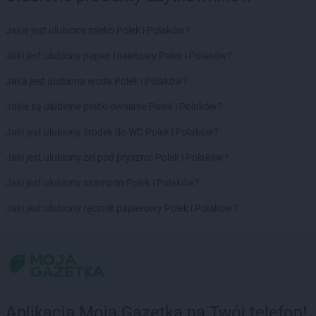
ROSSMANN
Człuchów
Jakie jest ulubione mleko Polek i Polaków?
ROSSMANN
Dąbrowa Białostocka
ROSSMANN
Dąbrowa Górnicza
Jaki jest ulubiony papier toaletowy Polek i Polaków?
ROSSMANN
Dąbrowa Tarnowska
Jaka jest ulubiona woda Polek i Polaków?
ROSSMANN
Dąbrówka
ROSSMANN
Darłowo
Jakie są ulubione płatki owsiane Polek i Polaków?
ROSSMANN
Dawidy Bankowe
Jaki jest ulubiony środek do WC Polek i Polaków?
ROSSMANN
Dębe Wielkie
ROSSMANN
Dębica
Jaki jest ulubiony żel pod prysznic Polek i Polaków?
ROSSMANN
Dęblin
Jaki jest ulubiony szampon Polek i Polaków?
ROSSMANN
Dębno
ROSSMANN
Debrzno
Jaki jest ulubiony ręcznik papierowy Polek i Polaków?
ROSSMANN
Dobczyce
ROSSMANN
Dobiegniew
ROSSMANN
Dobra
ROSSMANN
Dobre Miasto
ROSSMANN
Dobrzyń nad Wisłą
ROSSMANN
Drawsko Pomorskie
Aplikacja Moja Gazetka na Twój telefon!