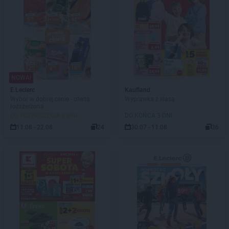
NOWA!
E.Leclerc
Kaufland
Wybór w dobrej cenie - oferta
Wyprawka z klasą
rozszerzona
DO ROZPOCZĘCIA 3 DNI
DO KOŃCA 3 DNI
11.08 - 22.08
24
30.07 - 11.08
36