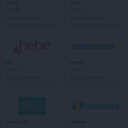
hebe
Kosakowo
groszek
Gama
hebe
Kościerzyna
5 gazetek
1 gazetka
hebe
Kostrzyn
Dodaj do ulubionych
Dodaj do ulubionych
hebe
Kostrzyn nad Odrą
hebe
Koszalin
hebe
Koziegłowy
hebe
Kozienice
hebe
Kraków
hebe
Krasne
hebe
Krosno
hebe
castorama
hebe
Krotoszyn
3 gazetki
1 gazetka
hebe
Kwidzyn
Dodaj do ulubionych
Dodaj do ulubionych
hebe
Łask
hebe
Łęczna
hebe
Łódź
hebe
Łomianki
hebe
Łomża
hebe
Łowicz
max ELEKTRO
LEWIATAN