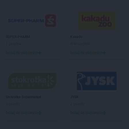
hebe
Ozorków
hebe
Pabianice
hebe
Piaseczno
hebe
Piastów
hebe
Piekary Śląskie
SUPER-PHARM
Kakadu
hebe
Piła
1 gazetka
Brak gazetek
hebe
Piotrków Trybunalski
Dodaj do ulubionych
Dodaj do ulubionych
hebe
Pisz
hebe
Plaza
hebe
Płock
hebe
Police
hebe
Polkowice
hebe
Poznań
hebe
Pruszcz Gdański
Stokrotka Supermarket
JYSK
hebe
Pruszków
3 gazetki
2 gazetki
hebe
Przasnysz
Dodaj do ulubionych
Dodaj do ulubionych
hebe
Przemyśl
hebe
Pszczyna