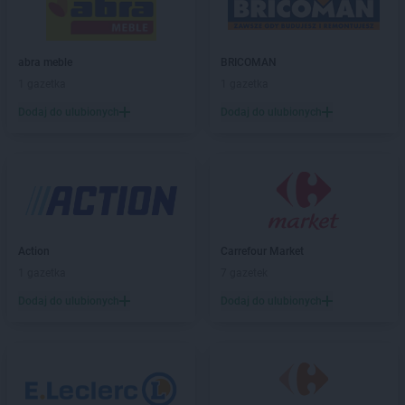
hebe
Elbląg
hebe
Ełk
abra meble
BRICOMAN
hebe
Garwolin
1 gazetka
1 gazetka
hebe
Gdańsk
Dodaj do ulubionych
Dodaj do ulubionych
hebe
Gdynia
hebe
Giżycko
hebe
Gliwice
hebe
Głogów
hebe
Gniezno
hebe
Gorlice
Action
Carrefour Market
hebe
Gorzów Wielkopolski
1 gazetka
7 gazetek
hebe
Grajewo
hebe
Grójec
Dodaj do ulubionych
Dodaj do ulubionych
hebe
Grudziądz
hebe
Gryfino
hebe
Gubin
hebe
Hajnówka