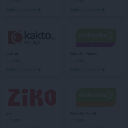
1 gazetka
4 gazetki
hebe
Lębork
Dodaj do ulubionych
Dodaj do ulubionych
hebe
Legionowo
hebe
Legnica
hebe
Leszno
hebe
Lipienice
hebe
Lubań
hebe
Lubartów
hebe
Lubin
kakto.pl
Stokrotka Express
hebe
Lublin
1 gazetka
1 gazetka
hebe
Lubliniec
Dodaj do ulubionych
Dodaj do ulubionych
hebe
Mielec
hebe
Mikołów
hebe
Mława
hebe
Modlniczka
hebe
Mosty
hebe
Mrągowo
Ziko
Stokrotka Market
hebe
Myślibórz
1 gazetka
1 gazetka