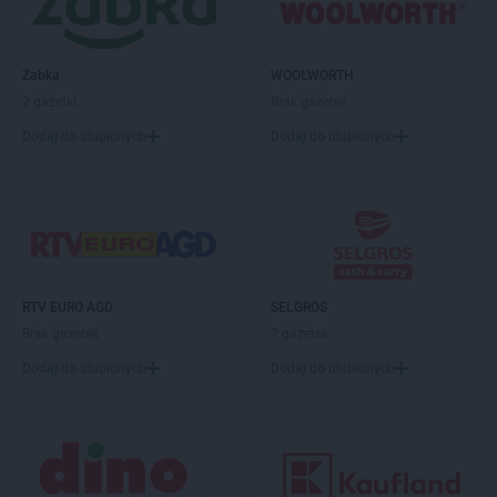
hebe
Sieradz
hebe
Sierpc
hebe
Skarżysko-Kamienna
Żabka
WOOLWORTH
hebe
Skierniewice
2 gazetki
Brak gazetek
hebe
Słupsk
hebe
Sokółka
Dodaj do ulubionych
Dodaj do ulubionych
hebe
Sokołów Podlaski
hebe
Solec Kujawski
hebe
Sopot
hebe
Sosnowiec
hebe
Stalowa Wola
hebe
Starachowice
RTV EURO AGD
SELGROS
hebe
Starogard Gdański
Brak gazetek
7 gazetek
hebe
Stojadła
Dodaj do ulubionych
Dodaj do ulubionych
hebe
Strzelce Opolskie
hebe
Sulechów
hebe
Suwałki
hebe
Swadzim
hebe
Swarzędz