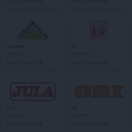
Dodaj do ulubionych
Dodaj do ulubionych
hebe
Nakło nad Notecią
hebe
Namysłów
hebe
Nowa Sól
hebe
Nowy Dwór Mazowiecki
hebe
Nowy Rynek
hebe
Nowy Sącz
hebe
Nowy Targ
Leroy Merlin
kik
1 gazetka
Brak gazetek
hebe
Oława
Dodaj do ulubionych
Dodaj do ulubionych
hebe
Olecko
hebe
Oleśnica
hebe
Olsztyn
hebe
Opoczno
hebe
Opole
hebe
Ostróda
hebe
Ostrołęka
JULA
OBI
hebe
Ostrów Wielkopolski
1 gazetka
1 gazetka
hebe
Oświęcim
Dodaj do ulubionych
Dodaj do ulubionych
hebe
Otwock