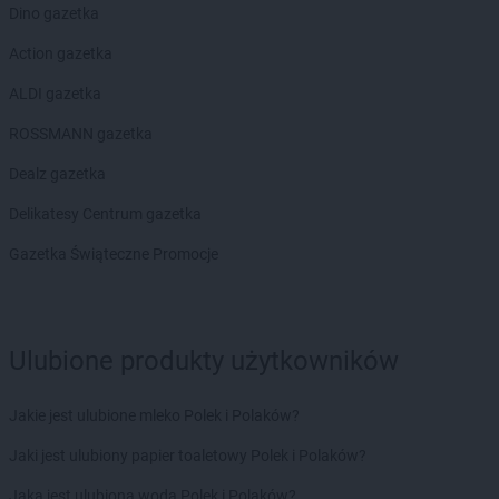
Dino gazetka
Action gazetka
ALDI gazetka
ROSSMANN gazetka
Dealz gazetka
Delikatesy Centrum gazetka
Gazetka Świąteczne Promocje
Ulubione produkty użytkowników
Jakie jest ulubione mleko Polek i Polaków?
Jaki jest ulubiony papier toaletowy Polek i Polaków?
Jaka jest ulubiona woda Polek i Polaków?