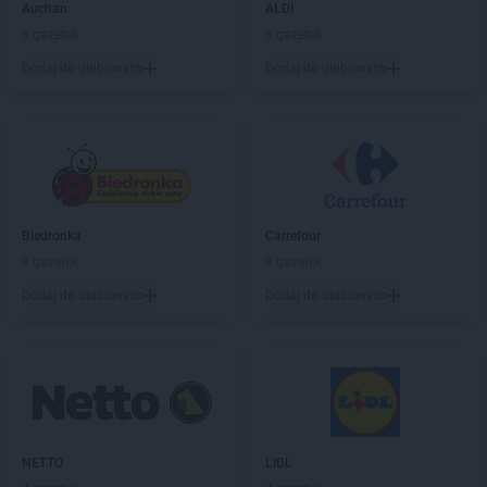
hebe
Trzcianka
Auchan
ALDI
hebe
Tychy
5 gazetek
5 gazetek
Dodaj do ulubionych
Dodaj do ulubionych
hebe
Wałbrzych
hebe
Wałcz
hebe
Warszawa
hebe
Władysławowo
hebe
Włocławek
hebe
Wojtówka
hebe
Wołomin
Biedronka
Carrefour
hebe
Wrocław
9 gazetek
9 gazetek
hebe
Wyszków
Dodaj do ulubionych
Dodaj do ulubionych
hebe
Zabrze
hebe
Zakopane
hebe
Zakręcie
hebe
Zambrów
hebe
Zamość
hebe
Zawiercie
NETTO
LIDL
hebe
Zduńska Wola