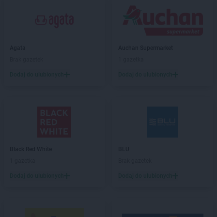
hebe
Budzistowo
hebe
Busko-Zdrój
hebe
Bydgoszcz
hebe
Bytom
Agata
Auchan Supermarket
Brak gazetek
1 gazetka
hebe
Chełm
hebe
Chełmno
Dodaj do ulubionych
Dodaj do ulubionych
hebe
Chodzież
hebe
Chorzów
hebe
Ciechanów
hebe
Cieszyn
hebe
Czeladź
hebe
Częstochowa
Black Red White
BLU
1 gazetka
Brak gazetek
hebe
Dąbrowa Górnicza
hebe
Dębica
Dodaj do ulubionych
Dodaj do ulubionych
hebe
Dęblin
hebe
Działdowo
hebe
Dzierżoniów