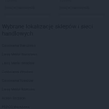
4 gazetki
4 gazetki
hebe
Zgierz
Dodaj do ulubionych
Dodaj do ulubionych
hebe
Zgorzelec
hebe
Zielona Góra
hebe
Złotów
Wybrane lokalizacje sklepów i sieci
hebe
Żary
handlowych
hebe
Żory
hebe
Żyrardów
Castorama Warszawa
hebe
Żywiec
Leroy Merlin Warszawa
Leroy Merlin Wrocław
Castorama Wrocław
Castorama Rzeszów
Leroy Merlin Rzeszów
Action Szczecin
PEPCO Warszawa