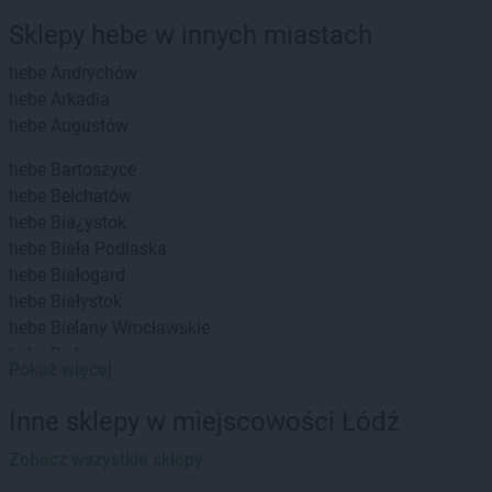
Sklepy hebe w innych miastach
hebe
Andrychów
hebe
Arkadia
hebe
Augustów
hebe
Bartoszyce
hebe
Bełchatów
hebe
Bia¿ystok
hebe
Biała Podlaska
hebe
Białogard
hebe
Białystok
hebe
Bielany Wrocławskie
hebe
Bielawa
Pokaż więcej
hebe
Bielsko-Biała
hebe
Biłgoraj
Inne sklepy w miejscowości Łódź
hebe
Bochnia
hebe
Zobacz wszystkie sklepy
Bolesławiec
hebe
Brzeg