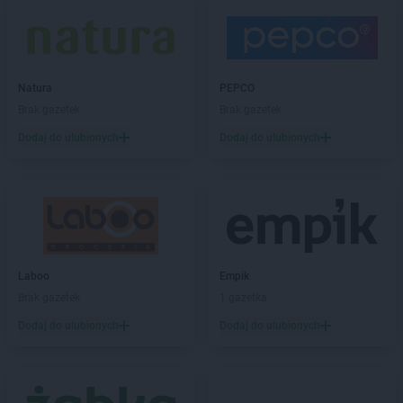
hebe
Puławy
hebe
Pułtusk
hebe
Racibórz
hebe
Radom
Natura
PEPCO
hebe
Radomsko
Brak gazetek
Brak gazetek
hebe
Radzymin
Dodaj do ulubionych
Dodaj do ulubionych
hebe
Radzyń Podlaski
hebe
Rawa Mazowiecka
hebe
Rawicz
hebe
Reda
hebe
Rumia
hebe
Ruszowice
Laboo
Empik
hebe
Rybnik
Brak gazetek
1 gazetka
hebe
Rzeszów
Dodaj do ulubionych
Dodaj do ulubionych
hebe
Sandomierz
hebe
Sędziszów Małopolski
hebe
Siedlce