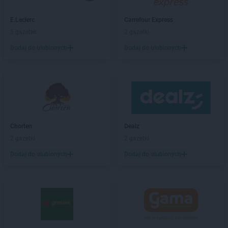
hebe
Hrubieszów
E.Leclerc
Carrefour Express
hebe
Iława
5 gazetek
2 gazetki
hebe
Inowrocław
Dodaj do ulubionych
Dodaj do ulubionych
hebe
Janki
hebe
Jarocin
hebe
Jarosław
hebe
Jastrzębie-Zdrój
hebe
Jawor
hebe
Jelenia Góra
Chorten
Dealz
2 gazetki
2 gazetki
hebe
Kalisz
Dodaj do ulubionych
Dodaj do ulubionych
hebe
Katowice
hebe
Kędzierzyn-Koźle
hebe
Kętrzyn
hebe
Kielce
hebe
Kłodzko
hebe
Konin