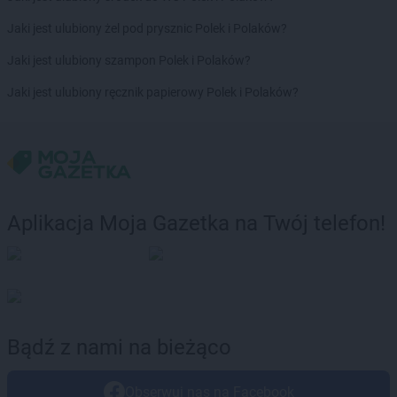
Biedronka
Bulowice
Jaki jest ulubiony żel pod prysznic Polek i Polaków?
Biedronka
Busko-Zdrój
Biedronka
Bychawa
Jaki jest ulubiony szampon Polek i Polaków?
Biedronka
Byczyna
Jaki jest ulubiony ręcznik papierowy Polek i Polaków?
Biedronka
Bydgoszcz
Biedronka
Bystrzyca Górna
Biedronka
Bystrzyca Kłodzka
Biedronka
Bytom
Biedronka
Bytom Odrzański
Biedronka
Bytów
Aplikacja Moja Gazetka na Twój telefon!
Biedronka
Cegłów
Biedronka
Charzyno
Biedronka
Chechło
Biedronka
Chęciny
Biedronka
Chełm
Bądź z nami na bieżąco
Biedronka
Chełmek
Biedronka
Chełmno
Biedronka
Chełmża
Obserwuj nas na Facebook