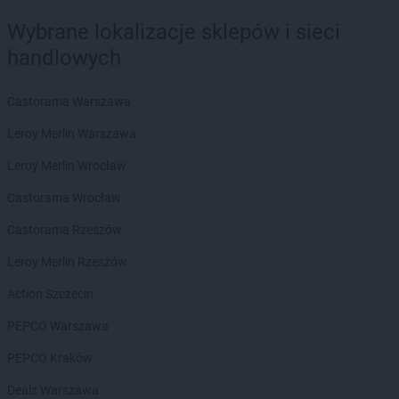
Biedronka
Bieruń
Wybrane lokalizacje sklepów i sieci
Biedronka
Bierutów
handlowych
Biedronka
Biłgoraj
Biedronka
Biskupice
Biedronka
Biskupiec
Castorama Warszawa
Biedronka
Blachownia
Leroy Merlin Warszawa
Biedronka
Błażowa
Biedronka
Błędów
Leroy Merlin Wrocław
Biedronka
Bliżyn
Castorama Wrocław
Biedronka
Błonie
Biedronka
Bobolice
Castorama Rzeszów
Biedronka
Bobowa
Leroy Merlin Rzeszów
Biedronka
Bobrowiec
Biedronka
Bobrowniki
Action Szczecin
Biedronka
Bochnia
PEPCO Warszawa
Biedronka
Bochotnica
Biedronka
Bochotnica-Kolonia
PEPCO Kraków
Biedronka
Bodzentyn
Dealz Warszawa
Biedronka
Bogacica