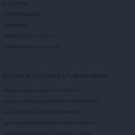
Biedronka
Brodnica
ALDI gazetka
Biedronka
Brusy
ROSSMANN gazetka
Biedronka
Brwinów
Biedronka
Brzeg
Dealz gazetka
Biedronka
Brzeg Dolny
Delikatesy Centrum gazetka
Biedronka
Brześć Kujawski
Biedronka
Brzesko
Gazetka Świąteczne Promocje
Biedronka
Brzeszcze
Biedronka
Brzeziny
Biedronka
Brzezna
Biedronka
Brzeźnio
Ulubione produkty użytkowników
Biedronka
Brzostek
Biedronka
Brzoza
Jakie jest ulubione mleko Polek i Polaków?
Biedronka
Brzozów
Jaki jest ulubiony papier toaletowy Polek i Polaków?
Biedronka
Buczkowice
Biedronka
Budzów
Jaka jest ulubiona woda Polek i Polaków?
Biedronka
Budzyń
Jakie są ulubione płatki owsiane Polek i Polaków?
Biedronka
Buk
Biedronka
Bukowno
Jaki jest ulubiony środek do WC Polek i Polaków?