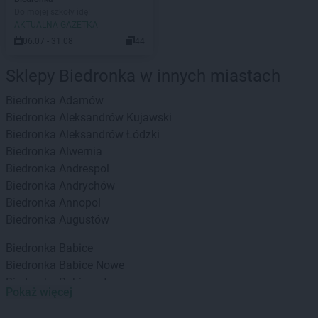
Do mojej szkoły idę!
AKTUALNA GAZETKA
06.07 - 31.08
44
Sklepy Biedronka w innych miastach
Biedronka
Adamów
Biedronka
Aleksandrów Kujawski
Biedronka
Aleksandrów Łódzki
Biedronka
Alwernia
Biedronka
Andrespol
Biedronka
Andrychów
Biedronka
Annopol
Biedronka
Augustów
Biedronka
Babice
Biedronka
Babice Nowe
Biedronka
Babimost
Pokaż więcej
Biedronka
Baborów
Biedronka
Banie