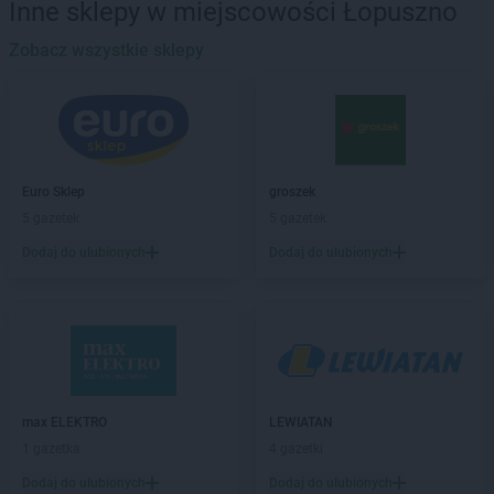
Inne sklepy w miejscowości Łopuszno
Biedronka
Banie Mazurskie
Biedronka
Zobacz wszystkie sklepy
Banino
Biedronka
Baniocha
Biedronka
Baranowo
Biedronka
Barciany
Biedronka
Barcin
Biedronka
Barczewo
Euro Sklep
groszek
Biedronka
Bardo
5 gazetek
5 gazetek
Biedronka
Barlinek
Dodaj do ulubionych
Dodaj do ulubionych
Biedronka
Bartoszyce
Biedronka
Barwice
Biedronka
Będzin
Biedronka
Bełchatów
Biedronka
Bełżyce
Biedronka
Bestwina
Biedronka
Bezrzecze
max ELEKTRO
LEWIATAN
Biedronka
Biała
1 gazetka
4 gazetki
Biedronka
Biała Parcela
Dodaj do ulubionych
Dodaj do ulubionych