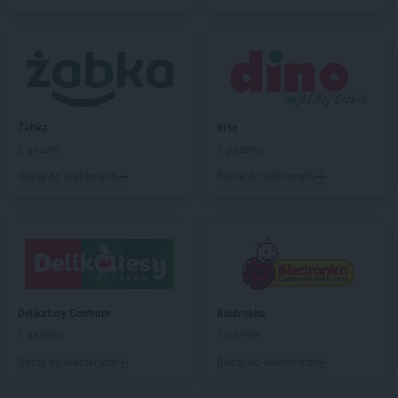
Biedronka
Biała Piska
Biedronka
Biała Podlaska
Biedronka
Biała Rawska
Biedronka
Białe Błota
Biedronka
Białka
Biedronka
Białka Tatrzańska
Żabka
dino
Biedronka
Białobrzegi
2 gazetki
1 gazetka
Biedronka
Białogard
Biedronka
Biały Bór
Dodaj do ulubionych
Dodaj do ulubionych
Biedronka
Białystok
Biedronka
Biecz
Biedronka
Biedronka
Biedronka
Biedrusko
Biedronka
Bielany Wrocławskie
Biedronka
Bielawa
Delikatesy Centrum
Biedronka
Biedronka
Bielsk
1 gazetka
7 gazetek
Biedronka
Bielsk Podlaski
Dodaj do ulubionych
Dodaj do ulubionych
Biedronka
Bielsko-Biała
Biedronka
Biertowice