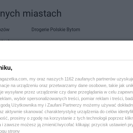
innych miastach
ozów
Drogerie Polskie
Bytom
stochowa
eśnia
Drogerie Polskie
Jemielnica
niku,
rów
Drogerie Polskie
Koszęcin
Drogerie Pol
jagazetka.com, my oraz naszych 1162 zaufanych partnerów uzyskuj
hanowice
Drogerie Polskie
Koziegłowy
Drogerie Pol
cje na urządzeniu oraz przetwarzamy dane osobowe, takie jak unika
trzyn
Drogerie Polskie
Krapkowice
je wysyłane przez urządzenie czy dane przeglądania w celu zapewn
klam, wybór spersonalizowanych treści, pomiar reklam i treści, bad
aczów
Drogerie Polskie
Lubliniec
 zgodą Użytkownika my i Zaufani Partnerzy możemy używać dokład
az aktywnie skanować charakterystykę urządzenia do celów identyfi
lenice
ść, prosimy o zgodę na korzystanie z tych technologii poprzez klikn
a i zawsze możesz ją zmienić/wycofać klikając przycisk ustawień pr
i Lubaczów
ogu strony
Zobacz wszystkie sklepy