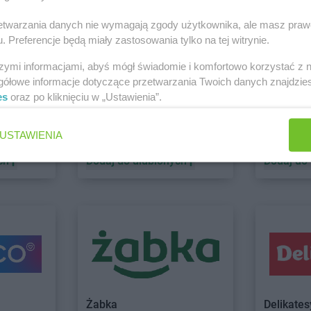
rzetwarzania danych nie wymagają zgody użytkownika, ale masz praw
sno
Drogerie Polskie
Olsztyn
Drogerie Pol
. Preferencje będą miały zastosowania tylko na tej witrynie.
ck
Drogerie Polskie
Poznań
szymi informacjami, abyś mógł świadomie i komfortowo korzystać z
gółowe informacje dotyczące przetwarzania Twoich danych znajdzi
nik
es
oraz po kliknięciu w „Ustawienia”.
mniki
Drogerie Polskie
Sosnowiec
Drogerie Pol
Euro Sklep
max ELE
ołów
Drogerie Polskie
Strzelce
Drogerie Pol
USTAWIENIA
5 gazetek
1 gazetk
Opolskie
ch
Dodaj do ulubionych
Dodaj do
y
ada
Drogerie Polskie
Zebrzydowice
iercie
Drogerie Polskie
Zgorzelec
Żabka
Delikate