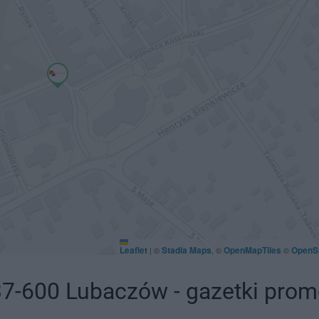
Leaflet
Stadia Maps
OpenMapTiles
OpenS
|
©
, ©
©
37-600 Lubaczów - gazetki prom