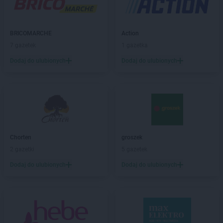
Chorten
Barchów
Chorten
Barcikowo
Chorten
Barcin
BRICOMARCHE
Action
Chorten
Bargłów Kościelny
7 gazetek
1 gazetka
Chorten
Bartniki
Dodaj do ulubionych
Dodaj do ulubionych
Chorten
Bartołty Wielkie
Chorten
Bartoszyce
Chorten
Będzieszyn
Chorten
Bełchatów
Chorten
Bezledy
Chorten
Biała Niżna
Chorten
Biała Piska
Chorten
groszek
Chorten
Biała Podlaska
2 gazetki
5 gazetek
Chorten
Biała Rawska
Dodaj do ulubionych
Dodaj do ulubionych
Chorten
Białebłoto-Kobyla
Chorten
Białebłoto-Stara Wieś
Chorten
Białobiel
Chorten
Białobrzegi
Chorten
Białogard