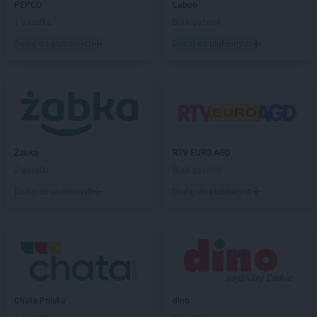
Chorten
Blochy
PEPCO
Laboo
Chorten
Błonie
1 gazetka
Brak gazetek
Chorten
Bobrówka
Dodaj do ulubionych
Dodaj do ulubionych
Chorten
Bobrowniki
Chorten
Bochnia
Chorten
Boćki
Chorten
Bodaczów
Chorten
Bogatynia
Chorten
Bogdanka
Chorten
Żabka
Bojano
RTV EURO AGD
Chorten
2 gazetki
Bolęcin
Brak gazetek
Chorten
Bolesławiec
Dodaj do ulubionych
Dodaj do ulubionych
Chorten
Bolimów
Chorten
Bolków
Chorten
Bolszewo
Chorten
Borek
Chorten
Borki
Chorten
Borkowo
Chata Polska
dino
Chorten
Borów Wielki