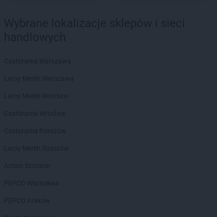
Chorten
Bytom
Chorten
Bytów
Wybrane lokalizacje sklepów i sieci
Chorten
Cekcyn
handlowych
Chorten
Celestynów
Chorten
Celiny
Castorama Warszawa
Chorten
Cepno
Chorten
Chałupy
Leroy Merlin Warszawa
Chorten
Chełm
Leroy Merlin Wrocław
Chorten
Chełm Śląski
Chorten
Chełmek
Castorama Wrocław
Chorten
Chełmno
Castorama Rzeszów
Chorten
Chełmża
Chorten
Chłopy
Leroy Merlin Rzeszów
Chorten
Chociule
Action Szczecin
Chorten
Chociw
Chorten
Chodzież
PEPCO Warszawa
Chorten
Chojnice
PEPCO Kraków
Chorten
Chojno Nowe Drugie