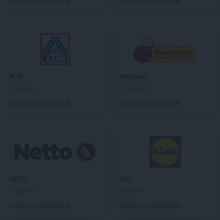
Dodaj do ulubionych
Dodaj do ulubionych
Chorten
Brzesko
Chorten
Brzeszcze
Chorten
Brzezie
Chorten
Brzeźnica
Chorten
Brzeźnio
Chorten
Brzóski-Gromki
ALDI
Biedronka
Chorten
Brzoza
6 gazetek
12 gazetek
Chorten
Brzozówka
Chorten
Budki Piaseckie
Dodaj do ulubionych
Dodaj do ulubionych
Chorten
Budy Barcząckie
Chorten
Budziska
Chorten
Bugaj
Chorten
Buk
Chorten
Bukowiec
Chorten
Bukowina
NETTO
LIDL
Chorten
Burkat
6 gazetek
5 gazetek
Chorten
Burzyn
Dodaj do ulubionych
Dodaj do ulubionych
Chorten
Bydgoszcz