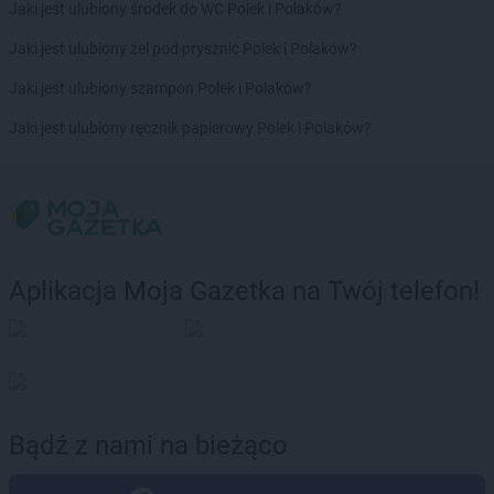
Jaki jest ulubiony środek do WC Polek i Polaków?
Chorten
Dąbrowa Wielka
Chorten
Dąbrowa-Kaski
Jaki jest ulubiony żel pod prysznic Polek i Polaków?
Chorten
Dąbrówka
Jaki jest ulubiony szampon Polek i Polaków?
Chorten
Dąbrówka Kościelna
Chorten
Dąbrówka Leśna
Jaki jest ulubiony ręcznik papierowy Polek i Polaków?
Chorten
Dąbrówki
Chorten
Dąbrówno
Chorten
Darłowo
Chorten
Dębki
Chorten
Dębna
Chorten
Dębnik
Aplikacja Moja Gazetka na Twój telefon!
Chorten
Dębno
Chorten
Dębowica
Chorten
Debrzno
Chorten
Dębsk
Chorten
Długa Kościelna
Chorten
Długie
Bądź z nami na bieżąco
Chorten
Dobre
Chorten
Dobry Las