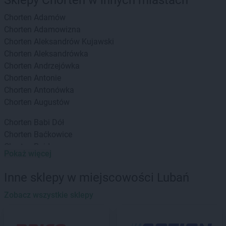
Sklepy Chorten w innych miastach
Chorten
Adamów
Chorten
Adamowizna
Chorten
Aleksandrów Kujawski
Chorten
Aleksandrówka
Chorten
Andrzejówka
Chorten
Antonie
Chorten
Antonówka
Chorten
Augustów
Chorten
Babi Dół
Chorten
Baćkowice
Chorten
Bajdy
Pokaż więcej
Chorten
Bajki-Zalesie
Chorten
Bakałarzewo
Inne sklepy w miejscowości Lubań
Chorten
Bąkowo
Chorten
Zobacz wszystkie sklepy
Banie
Chorten
Banino
Chorten
Baranowo