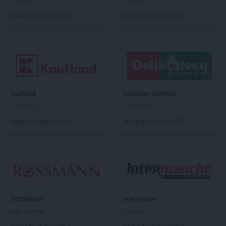
2 gazetki
2 gazetki
Chorten
Borowe
Chorten
Dodaj do ulubionych
Borowina
Dodaj do ulubionych
Chorten
Borzęcin Duży
Chorten
Borzymy
Chorten
Boże
Chorten
Braciejówka
Chorten
Bramki
Chorten
Braniewo
Kaufland
Delikatesy Centrum
Chorten
Brańsk
5 gazetek
1 gazetka
Chorten
Brenna
Dodaj do ulubionych
Dodaj do ulubionych
Chorten
Brochów
Chorten
Brójce
Chorten
Brok
Chorten
Brończany
Chorten
Broniewice
Chorten
Bronowo
Chorten
Brudki Stare
ROSSMANN
Intermarche
Chorten
Brusy
Brak gazetek
4 gazetki
Chorten
Brwinów