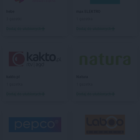
Chorten
Białogóra
hebe
max ELEKTRO
Chorten
Białousy
3 gazetki
1 gazetka
Chorten
Białowieża
Chorten
Białożewin
Dodaj do ulubionych
Dodaj do ulubionych
Chorten
Białystok
Chorten
Biecz
Chorten
Biedaszki
Chorten
Biedrzychowice
Chorten
Bielany-Żyłaki
Chorten
Bielicha
kakto.pl
Natura
Chorten
Bieliny
1 gazetka
1 gazetka
Chorten
Bielsk Podlaski
Dodaj do ulubionych
Dodaj do ulubionych
Chorten
Bielsko-Biała
Chorten
Bierwce
Chorten
Biłgoraj
Chorten
Biskupiec
Chorten
Biskupiec-Kolonia Trzecia
Chorten
Błędowo