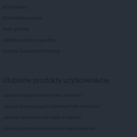
Chorten
Czarnotrzew
ALDI gazetka
Chorten
Czarnów
Chorten
Czarny Bór
ROSSMANN gazetka
Chorten
Czechowice-Dziedzice
Dealz gazetka
Chorten
Czernice Borowe
Chorten
Czerniewice
Delikatesy Centrum gazetka
Chorten
Czernikowo
Gazetka Świąteczne Promocje
Chorten
Czerwieńsk
Chorten
Częstochowa
Chorten
Człuchów
Chorten
Czosnów
Ulubione produkty użytkowników
Chorten
Czyczkowy
Chorten
Czyże
Jakie jest ulubione mleko Polek i Polaków?
Chorten
Czyżew
Jaki jest ulubiony papier toaletowy Polek i Polaków?
Chorten
Dąbrowa
Jaka jest ulubiona woda Polek i Polaków?
Chorten
Dąbrowa Białostocka
Chorten
Dąbrowa Chełmińska
Jakie są ulubione płatki owsiane Polek i Polaków?
Chorten
Dąbrowa Tarnowska