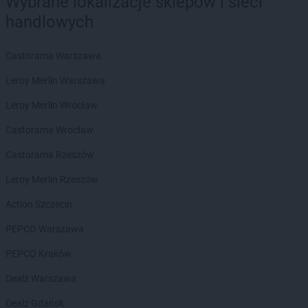
Wybrane lokalizacje sklepów i sieci
Chorten
Bełchatów
handlowych
Chorten
Bezledy
Chorten
Biała Niżna
Chorten
Biała Piska
Castorama Warszawa
Chorten
Biała Podlaska
Leroy Merlin Warszawa
Chorten
Biała Rawska
Chorten
Białebłoto-Kobyla
Leroy Merlin Wrocław
Chorten
Białebłoto-Stara Wieś
Castorama Wrocław
Chorten
Białobiel
Chorten
Białobrzegi
Castorama Rzeszów
Chorten
Białogard
Leroy Merlin Rzeszów
Chorten
Białogóra
Chorten
Białousy
Action Szczecin
Chorten
Białowieża
PEPCO Warszawa
Chorten
Białożewin
Chorten
Białystok
PEPCO Kraków
Chorten
Biecz
Dealz Warszawa
Chorten
Biedaszki
Chorten
Biedrzychowice
Dealz Gdańsk