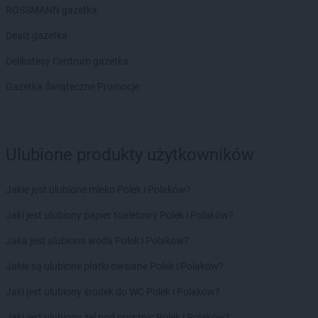
ROSSMANN gazetka
Chorten
Bojano
Chorten
Bolęcin
Dealz gazetka
Chorten
Bolesławiec
Delikatesy Centrum gazetka
Chorten
Bolimów
Chorten
Bolków
Gazetka Świąteczne Promocje
Chorten
Bolszewo
Chorten
Borek
Chorten
Borki
Ulubione produkty użytkowników
Chorten
Borkowo
Chorten
Borów Wielki
Chorten
Borowe
Jakie jest ulubione mleko Polek i Polaków?
Chorten
Borowina
Jaki jest ulubiony papier toaletowy Polek i Polaków?
Chorten
Borzęcin Duży
Chorten
Borzymy
Jaka jest ulubiona woda Polek i Polaków?
Chorten
Boże
Jakie są ulubione płatki owsiane Polek i Polaków?
Chorten
Braciejówka
Chorten
Bramki
Jaki jest ulubiony środek do WC Polek i Polaków?
Chorten
Braniewo
Jaki jest ulubiony żel pod prysznic Polek i Polaków?