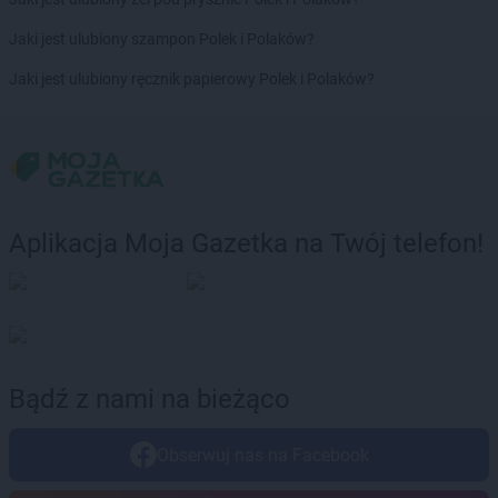
Chorten
Brańsk
Chorten
Brenna
Jaki jest ulubiony szampon Polek i Polaków?
Chorten
Brochów
Jaki jest ulubiony ręcznik papierowy Polek i Polaków?
Chorten
Brójce
Chorten
Brok
Chorten
Brończany
Chorten
Broniewice
Chorten
Bronowo
Chorten
Brudki Stare
Aplikacja Moja Gazetka na Twój telefon!
Chorten
Brusy
Chorten
Brwinów
Chorten
Brzesko
Chorten
Brzeszcze
Chorten
Brzezie
Chorten
Brzeźnica
Bądź z nami na bieżąco
Chorten
Brzeźnio
Chorten
Brzóski-Gromki
Obserwuj nas na Facebook
Chorten
Brzoza
Chorten
Brzozówka