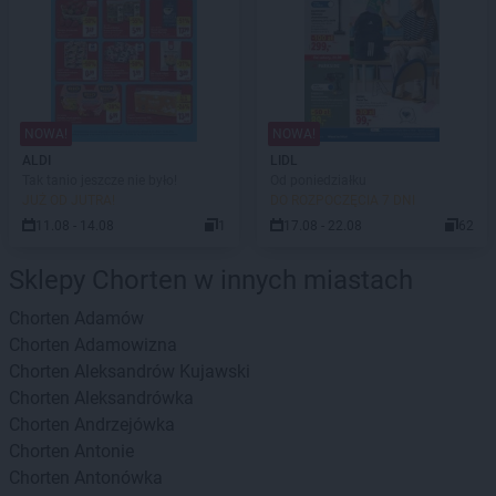
NOWA!
NOWA!
ALDI
LIDL
Tak tanio jeszcze nie było!
Od poniedziałku
JUŻ OD JUTRA!
DO ROZPOCZĘCIA 7 DNI
11.08 - 14.08
1
17.08 - 22.08
62
Sklepy Chorten w innych miastach
Chorten
Adamów
Chorten
Adamowizna
Chorten
Aleksandrów Kujawski
Chorten
Aleksandrówka
Chorten
Andrzejówka
Chorten
Antonie
Chorten
Antonówka