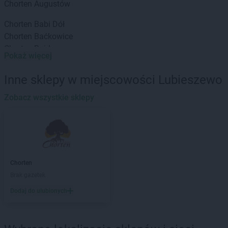
Chorten
Augustów
Chorten
Babi Dół
Chorten
Baćkowice
Chorten
Bajdy
Pokaż więcej
Chorten
Bajki-Zalesie
Chorten
Bakałarzewo
Inne sklepy w miejscowości Lubieszewo
Chorten
Bąkowo
Chorten
Zobacz wszystkie sklepy
Banie
Chorten
Banino
Chorten
Baranowo
Chorten
Barchów
Chorten
Barcikowo
Chorten
Barcin
Chorten
Chorten
Bargłów Kościelny
Brak gazetek
Chorten
Bartniki
Dodaj do ulubionych
Chorten
Bartołty Wielkie
Chorten
Bartoszyce
Chorten
Będzieszyn