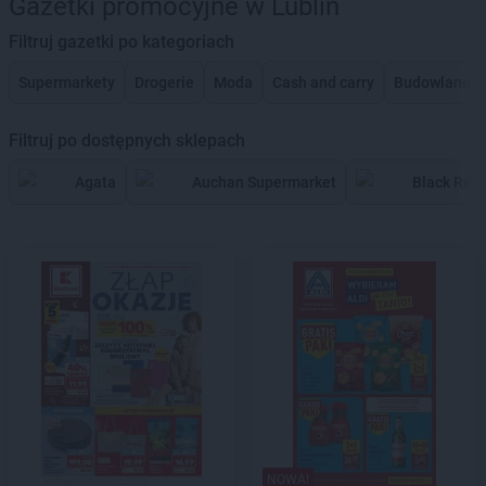
Gazetki promocyjne w Lublin
Filtruj gazetki po kategoriach
Supermarkety
Drogerie
Moda
Cash and carry
Budowlane
Filtruj po dostępnych sklepach
Agata
Auchan Supermarket
Black Red
NOWA!