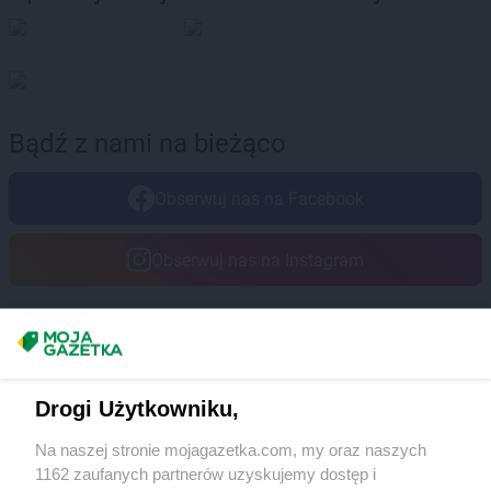
Bądź z nami na bieżąco
Obserwuj nas na Facebook
Obserwuj nas na Instagram
Masz sugestie lub pytania?
Napisz do nas:
support@mojagazetka.com
Drogi Użytkowniku,
Współpraca z nami
Na naszej stronie mojagazetka.com, my oraz naszych
Zobacz szczegóły
1162 zaufanych partnerów uzyskujemy dostęp i