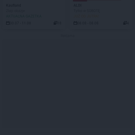
Kaufland
ALDI
Złap okazje
Tylko w SOBOTĘ
AKTUALNA GAZETKA
JUŻ OD JUTRA!
30.07 - 11.08
18
08.08 - 08.08
4
Reklama