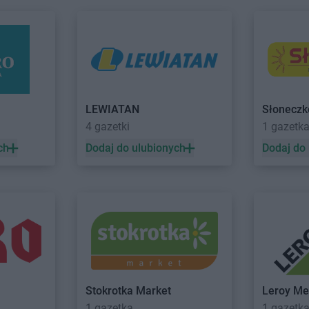
JYSK
Police
JYSK
Prusz
JYSK
Poznań
JYSK
Przas
JYSK
Rawicz
JYSK
Rybni
ki
JYSK
Ruda Śląska
JYSK
Rzesz
ecka
JYSK
Rumia
JYSK
Rzgó
LEWIATAN
Słoneczk
mienna
JYSK
Sosnowiec
JYSK
Starog
4 gazetki
1 gazetk
JYSK
Stalowa Wola
JYSK
Stasz
JYSK
Stara Iwiczna
JYSK
Stojad
ch
Dodaj do ulubionych
Dodaj do
JYSK
Starachowice
JYSK
Strze
JYSK
Stare Miasto
JYSK
Strzel
ski
JYSK
Stargard
JYSK
Suchy
JYSK
Świecie
JYSK
Świnoujście
JYSK
Toruń
JYSK
Turek
elski
JYSK
Trzebnica
JYSK
Tychy
Stokrotka Market
Leroy Me
zowiecki
JYSK
Tuchola
1 gazetka
1 gazetk