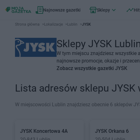
Najnowsze gazetki
Sklepy
Hit
Strona główna
>
Lokalizacje
>
Lublin
>
JYSK
Sklepy JYSK Lublin
W tym miejscu znajdziesz wszystkie 
najnowsze promocje, okazje i przecen
Zobacz wszystkie gazetki JYSK
Lista adresów sklepu JYSK 
W miejscowości Lublin znajdziesz obecnie 6 sklepów JY
JYSK
Koncertowa 4A
JYSK
Orkana 6
20-843 Lublin
20-504 Lublin