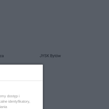
ica
JYSK
Bytów
ko
szcz
owice-Dziedzice
ochowa
emy dostęp i
lne identyfikatory,
żoniów
iania