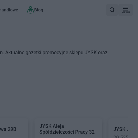
 handlowe
Blog
MENU
n. Aktualne gazetki promocyjne sklepu JYSK oraz
JYSK
Aleja
owa 29B
JYSK
Jana
Spółdzielczości Pracy 32
20-535 Lub