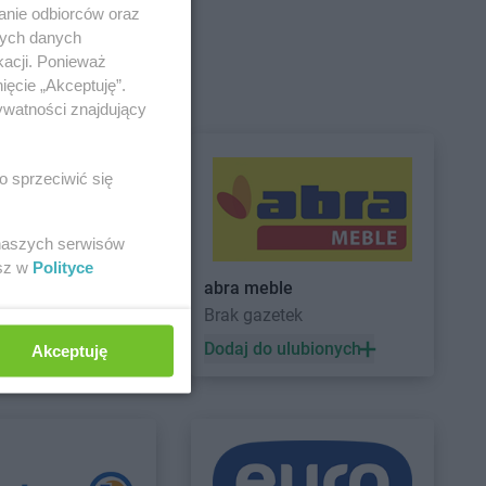
anie odbiorców oraz
nych danych
kacji. Ponieważ
ięcie „Akceptuję”.
ywatności znajdujący
nin
JYSK
Grudziądz
wo
JYSK
Gryfice
isk Mazowiecki
JYSK
Gubin
o sprzeciwić się
 naszych serwisów
esz w
Polityce
abra meble
etek
Brak gazetek
zno
ejow
 ulubionych
Dodaj do ulubionych
Akceptuję
ie
JYSK
Kraków
erzyna
JYSK
Kraśnik
yn nad Odrą
JYSK
Krosno
in
JYSK
Kutno