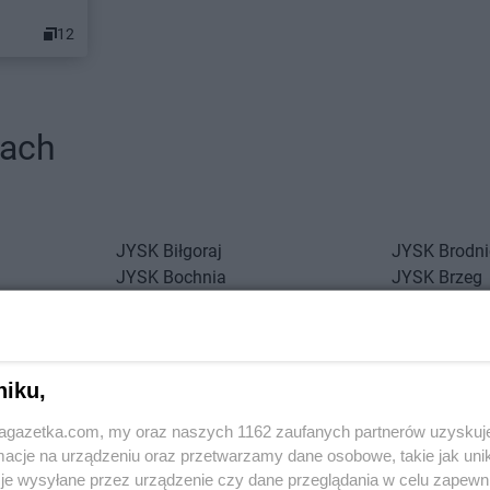
12
tach
JYSK
Biłgoraj
JYSK
Brodn
JYSK
Bochnia
JYSK
Brzeg
awskie
JYSK
Bolesławiec
JYSK
Brzes
JYSK
Braniewo
JYSK
Bydgo
JYSK
Brańsk
JYSK
Bytom
niku,
JYSK
Ciechanów
JYSK
Czech
JYSK
Cieszyn
JYSK
Częst
jagazetka.com, my oraz naszych 1162 zaufanych partnerów uzyskuj
cje na urządzeniu oraz przetwarzamy dane osobowe, takie jak unika
JYSK
Działdowo
JYSK
Dzier
je wysyłane przez urządzenie czy dane przeglądania w celu zapewn