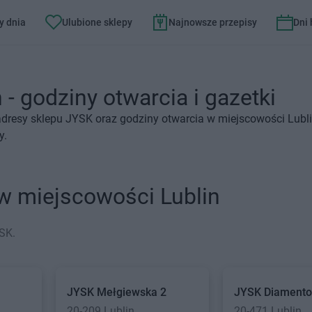
y dnia
Ulubione sklepy
Najnowsze przepisy
Dni
 - godziny otwarcia i gazetki
adresy sklepu JYSK oraz godziny otwarcia w miejscowości Lubli
y.
w miejscowości Lublin
SK.
JYSK
Mełgiewska 2
JYSK
Diament
20-209 Lublin
20-471 Lublin