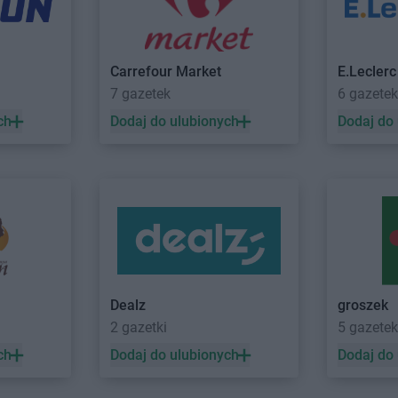
JYSK
Kołobrzeg
JYSK
Kozie
JYSK
Łomża
JYSK
Łubna
JYSK
Łowicz
JYSK
Łukó
Carrefour Market
E.Leclerc
7 gazetek
6 gazetek
JYSK
Lisowice
JYSK
Luba
JYSK
Lubartów
JYSK
Lubin
ch
Dodaj do ulubionych
Dodaj do
JYSK
Mława
JYSK
Mysło
JYSK
Modlniczka
JYSK
Mysz
JYSK
Mrągowo
JYSK
Nowy Dwór Mazowiecki
JYSK
Nowy 
JYSK
Nowy Sącz
JYSK
Nowy 
JYSK
Opole
JYSK
Ostrow
Dealz
groszek
JYSK
Ostrołęka
JYSK
Ostrz
2 gazetki
5 gazetek
JYSK
Ostrów Wielkopolski
JYSK
Oświę
ch
Dodaj do ulubionych
Dodaj do
JYSK
Podgórzyn
JYSK
Prudni
JYSK
Podkowa Leśna
JYSK
Prusz