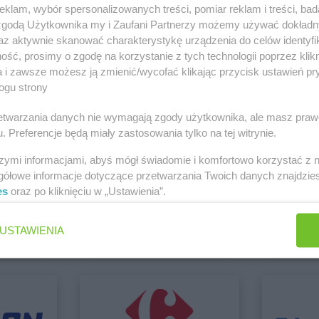
klam, wybór spersonalizowanych treści, pomiar reklam i treści, bad
 zgodą Użytkownika my i Zaufani Partnerzy możemy używać dokład
az aktywnie skanować charakterystykę urządzenia do celów identyfi
 Lublin
ść, prosimy o zgodę na korzystanie z tych technologii poprzez klikn
Zobacz wszystkie sklepy
a i zawsze możesz ją zmienić/wycofać klikając przycisk ustawień pr
JYSK
Górka
JYSK
Gosty
ogu strony
JYSK
Gorlice
JYSK
Graje
JYSK
Gorzów Wielkopolski
JYSK
Grodz
rzetwarzania danych nie wymagają zgody użytkownika, ale masz praw
JYSK
Gostyń
JYSK
Grójec
. Preferencje będą miały zastosowania tylko na tej witrynie.
szymi informacjami, abyś mógł świadomie i komfortowo korzystać z
gółowe informacje dotyczące przetwarzania Twoich danych znajdzi
ket
Black Red White
BLU
es
oraz po kliknięciu w „Ustawienia”.
1 gazetka
Brak gaz
JYSK
Jasło
JYSK
Jawor
JYSK
Jastrzębie-Zdrój
JYSK
Jedrz
ch
Dodaj do ulubionych
Dodaj do
USTAWIENIA
JYSK
Kluczbork
JYSK
Końsk
JYSK
Knurów
JYSK
Kości
JYSK
Kobierzyce
JYSK
Kostrz
JYSK
Koło
JYSK
Koszal