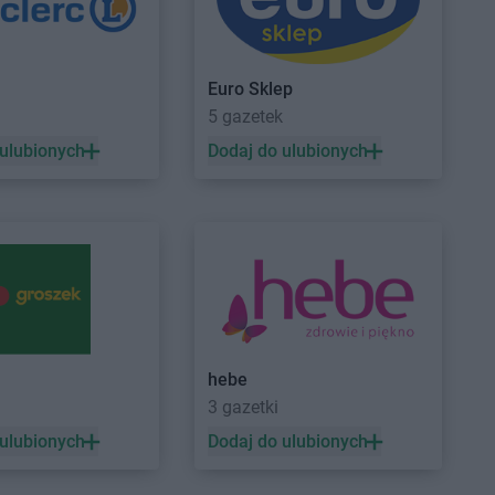
głowy
JYSK
Kwidzyn
w
Euro Sklep
5 gazetek
wa
JYSK
Lublin
 ulubionych
Dodaj do ulubionych
wice
ków
Targ
JYSK
Nysa
Tomyśl
iec Świętokrzyski
hebe
eszów
3 gazetki
cim
 ulubionych
Dodaj do ulubionych
k
JYSK
Przemyśl
cz Gdański
JYSK
Przeworsk