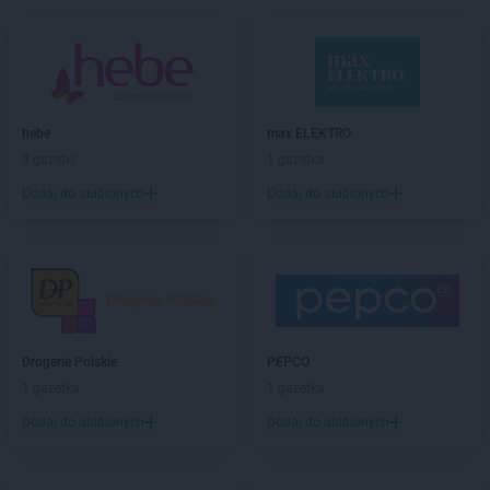
Biedronka
Biała Podlaska
Biedronka
Biała Rawska
Biedronka
Białe Błota
Biedronka
Białka
Biedronka
Białka Tatrzańska
hebe
max ELEKTRO
Biedronka
Białobrzegi
3 gazetki
1 gazetka
Biedronka
Białogard
Biedronka
Biały Bór
Dodaj do ulubionych
Dodaj do ulubionych
Biedronka
Białystok
Biedronka
Biecz
Biedronka
Biedronka
Biedronka
Biedrusko
Biedronka
Bielany Wrocławskie
Biedronka
Bielawa
Drogerie Polskie
PEPCO
Biedronka
Bielsk
1 gazetka
1 gazetka
Biedronka
Bielsk Podlaski
Dodaj do ulubionych
Dodaj do ulubionych
Biedronka
Bielsko-Biała
Biedronka
Biertowice
Biedronka
Bieruń