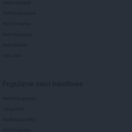
Action Szczecin
Biedronka
Busko-Zdrój
Biedronka
Bychawa
PEPCO Warszawa
Biedronka
Byczyna
PEPCO Kraków
Biedronka
Bydgoszcz
Biedronka
Bystrzyca Górna
Dealz Warszawa
Biedronka
Bystrzyca Kłodzka
Dealz Gdańsk
Biedronka
Bytom
Biedronka
Bytom Odrzański
OBI Lublin
Biedronka
Bytów
Biedronka
Cegłów
Biedronka
Charzyno
Popularne sieci handlowe
Biedronka
Chechło
Biedronka
Chęciny
Biedronka gazetka
Biedronka
Chełm
Biedronka
Chełmek
Lidl gazetka
Biedronka
Chełmno
Kaufland gazetka
Biedronka
Chełmża
Biedronka
Chmielnik
PEPCO gazetka