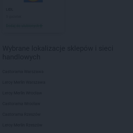
Biedronka
Brusy
Biedronka
Brwinów
LIDL
Biedronka
Brzeg
5 gazetek
Biedronka
Brzeg Dolny
Dodaj do ulubionych
Biedronka
Brześć Kujawski
Biedronka
Brzesko
Biedronka
Brzeszcze
Wybrane lokalizacje sklepów i sieci
Biedronka
Brzeziny
handlowych
Biedronka
Brzezna
Biedronka
Brzeźnio
Castorama Warszawa
Biedronka
Brzostek
Biedronka
Brzoza
Leroy Merlin Warszawa
Biedronka
Brzozów
Leroy Merlin Wrocław
Biedronka
Buczkowice
Biedronka
Budzów
Castorama Wrocław
Biedronka
Budzyń
Castorama Rzeszów
Biedronka
Buk
Biedronka
Bukowno
Leroy Merlin Rzeszów
Biedronka
Bulowice