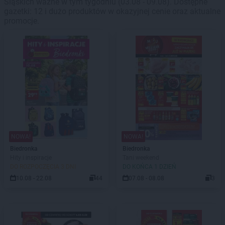
Śląskich ważne w tym tygodniu (03.08 - 09.08). Dostępne
gazetki: 12 i dużo produktów w okazyjnej cenie oraz aktualne
promocje.
NOWA!
NOWA!
Biedronka
Biedronka
Hity i inspiracje
Tani weekend
DO ROZPOCZĘCIA 3 DNI
DO KOŃCA 1 DZIEŃ
10.08 - 22.08
44
07.08 - 08.08
3