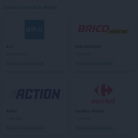
Biedronka
Zobacz wszystkie sklepy
Banino
Biedronka
Baniocha
Biedronka
Baranowo
Biedronka
Barciany
Biedronka
Barcin
Biedronka
Barczewo
BLU
BRICOMARCHE
Biedronka
Bardo
Brak gazetek
7 gazetek
Biedronka
Barlinek
Dodaj do ulubionych
Dodaj do ulubionych
Biedronka
Bartoszyce
Biedronka
Barwice
Biedronka
Będzin
Biedronka
Bełchatów
Biedronka
Bełżyce
Biedronka
Bestwina
Biedronka
Bezrzecze
Action
Carrefour Market
Biedronka
Biała
1 gazetka
7 gazetek
Biedronka
Biała Parcela
Dodaj do ulubionych
Dodaj do ulubionych
Biedronka
Biała Piska