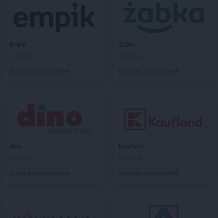
Biedronka
Bierutów
Biedronka
Biłgoraj
Biedronka
Biskupice
Biedronka
Biskupiec
Empik
Żabka
Biedronka
Blachownia
1 gazetka
2 gazetki
Biedronka
Błażowa
Dodaj do ulubionych
Dodaj do ulubionych
Biedronka
Błędów
Biedronka
Bliżyn
Biedronka
Błonie
Biedronka
Bobolice
Biedronka
Bobowa
Biedronka
Bobrowiec
Biedronka
dino
Bobrowniki
Kaufland
Biedronka
2 gazetki
Bochnia
5 gazetek
Biedronka
Bochotnica
Dodaj do ulubionych
Dodaj do ulubionych
Biedronka
Bochotnica-Kolonia
Biedronka
Bodzentyn
Biedronka
Bogacica
Biedronka
Bogatynia