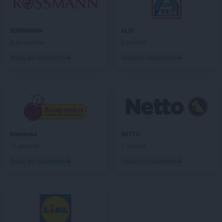
Biedronka
Boguchwała
Biedronka
Boguszów-Gorce
ROSSMANN
ALDI
Biedronka
Bojano
Brak gazetek
6 gazetek
Biedronka
Bolesławice
Biedronka
Dodaj do ulubionych
Bolesławiec
Dodaj do ulubionych
Biedronka
Bolków
Biedronka
Bolszewo
Biedronka
Bońki
Biedronka
Borek Wielkopolski
Biedronka
Borki
Biedronka
Borkowo
Biedronka
NETTO
Biedronka
Borne Sulinowo
12 gazetek
6 gazetek
Biedronka
Borówiec
Dodaj do ulubionych
Dodaj do ulubionych
Biedronka
Branice
Biedronka
Braniewo
Biedronka
Brańsk
Biedronka
Brenna
Biedronka
Brodnica