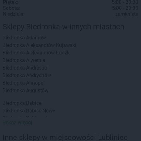
Piątek:
5:00 - 23:00
Sobota:
5:00 - 23:00
Niedziela:
zamknięte
Sklepy Biedronka w innych miastach
Biedronka
Adamów
Biedronka
Aleksandrów Kujawski
Biedronka
Aleksandrów Łódzki
Biedronka
Alwernia
Biedronka
Andrespol
Biedronka
Andrychów
Biedronka
Annopol
Biedronka
Augustów
Biedronka
Babice
Biedronka
Babice Nowe
Biedronka
Babimost
Pokaż więcej
Biedronka
Baborów
Biedronka
Banie
Inne sklepy w miejscowości Lubliniec
Biedronka
Banie Mazurskie