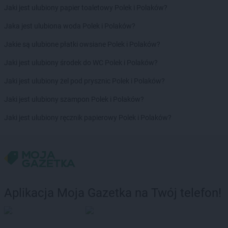
Jaki jest ulubiony papier toaletowy Polek i Polaków?
Biedronka
Chrząstowice
Biedronka
Chwaszczyno
Jaka jest ulubiona woda Polek i Polaków?
Biedronka
Chybie
Jakie są ulubione płatki owsiane Polek i Polaków?
Biedronka
Cianowice Duże
Biedronka
Ciążeń
Jaki jest ulubiony środek do WC Polek i Polaków?
Biedronka
Ciechanów
Jaki jest ulubiony żel pod prysznic Polek i Polaków?
Biedronka
Ciechanowiec
Biedronka
Ciechocinek
Jaki jest ulubiony szampon Polek i Polaków?
Biedronka
Cieplewo
Jaki jest ulubiony ręcznik papierowy Polek i Polaków?
Biedronka
Cieszanów
Biedronka
Cieszyn
Biedronka
Cybinka
Biedronka
Cynków
Biedronka
Czajęcice
Biedronka
Czaniec
Aplikacja Moja Gazetka na Twój telefon!
Biedronka
Czaplinek
Biedronka
Czapury
Biedronka
Czarna