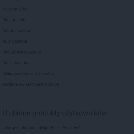
Biedronka
Chmielów
Netto gazetka
Biedronka
Choceń
Biedronka
Chocianów
Dino gazetka
Biedronka
Chocianowice
Action gazetka
Biedronka
Chociwel
Biedronka
Choczewo
ALDI gazetka
Biedronka
Chodecz
ROSSMANN gazetka
Biedronka
Chodel
Biedronka
Chodzież
Dealz gazetka
Biedronka
Chojna
Delikatesy Centrum gazetka
Biedronka
Chojnice
Biedronka
Chojnów
Gazetka Świąteczne Promocje
Biedronka
Choroszcz
Biedronka
Chorzele
Biedronka
Chorzów
Ulubione produkty użytkowników
Biedronka
Choszczno
Biedronka
Chotomów
Biedronka
Chróścice
Jakie jest ulubione mleko Polek i Polaków?
Biedronka
Chrzanów