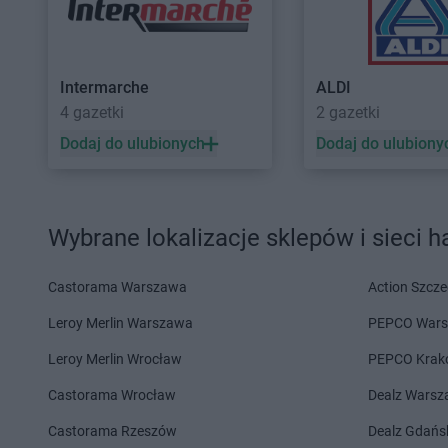
PEPCO
Garwolin
PEPCO
Głogówek
PEPCO
Gaszowice
PEPCO
Główczyce
PEPCO
Gdańsk
PEPCO
Głowno
Intermarche
ALDI
PEPCO
Gdów
PEPCO
Głubczyce
4 gazetki
2 gazetki
PEPCO
Gdynia
PEPCO
Głuchołazy
Dodaj do ulubionych
Dodaj do ulubiony
PEPCO
Giżycko
PEPCO
Gniewkowo
PEPCO
Gliwice
PEPCO
Gniezno
PEPCO
Głogów
PEPCO
Godów
PEPCO
Głogów Małopolski
PEPCO
Gogolin
Wybrane lokalizacje sklepów i sieci 
PEPCO
Hajnówka
PEPCO
Hrubieszów
Castorama Warszawa
Action Szcze
PEPCO
Iława
PEPCO
Iłża
Leroy Merlin Warszawa
PEPCO War
PEPCO
Jabłonka
PEPCO
Januszowice
Leroy Merlin Wrocław
PEPCO Krak
PEPCO
Jabłonna
PEPCO
Jarocin
PEPCO
Janikowo
PEPCO
Jarosław
Castorama Wrocław
Dealz Wars
PEPCO
Janów Lubelski
PEPCO
Jaroszowice
Castorama Rzeszów
Dealz Gdańs
PEPCO
Janowiec Wielkopolski
PEPCO
Jaroty