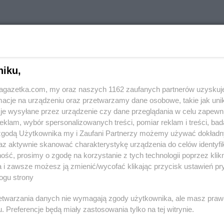
stach
niku,
jagazetka.com, my oraz naszych 1162 zaufanych partnerów uzyskuj
PEPCO
Andrychów
cje na urządzeniu oraz przetwarzamy dane osobowe, takie jak unika
PEPCO
Augustów
je wysyłane przez urządzenie czy dane przeglądania w celu zapewn
klam, wybór spersonalizowanych treści, pomiar reklam i treści, bad
ka
PEPCO
Biłgoraj
PEPCO
Bran
 zgodą Użytkownika my i Zaufani Partnerzy możemy używać dokład
PEPCO
Biskupiec
PEPCO
Brań
az aktywnie skanować charakterystykę urządzenia do celów identyfi
PEPCO
Blachownia
PEPCO
Brat
ść, prosimy o zgodę na korzystanie z tych technologii poprzez klikn
PEPCO
Błonie
PEPCO
Bren
a i zawsze możesz ją zmienić/wycofać klikając przycisk ustawień pr
ogu strony
PEPCO
Bobolice
PEPCO
Brod
PEPCO
Bobowa
PEPCO
Brus
rzetwarzania danych nie wymagają zgody użytkownika, ale masz praw
PEPCO
Bochnia
PEPCO
Brwi
. Preferencje będą miały zastosowania tylko na tej witrynie.
ławskie
PEPCO
Bogatynia
PEPCO
Brze