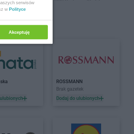
g Dolny
PEPCO
Bystrzyca Kłodzka
 naszych serwisów
ść Kujawski
PEPCO
Bytom
esz w
Polityce
sko
PEPCO
Bytom Odrzański
szcze
PEPCO
Bytów
Akceptuję
ny Dunajec
PEPCO
Czerwionka-Leszczyny
hów
PEPCO
Częstochowa
howice-Dziedzice
PEPCO
Człuchów
adź
PEPCO
Czudec
niejewo
nikowo
sk
lska
ROSSMANN
Brak gazetek
sko Pomorskie
PEPCO
Dynów
denko
PEPCO
Działdowo
 ulubionych
Dodaj do ulubionych
in
PEPCO
Działoszyn
wica
PEPCO
Dzierzgoń
niki-Zdrój
PEPCO
Dzierżoniów