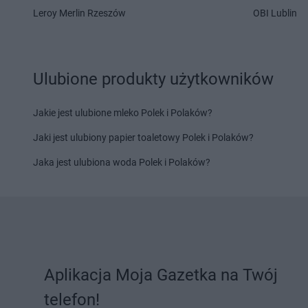
Leroy Merlin Rzeszów
OBI Lublin
PEPCO
Kaliska
PEPCO
Kcynia
PEPCO
Kalisz
PEPCO
Kędzierzyn-K
PEPCO
Kałuszyn
PEPCO
Kępa
PEPCO
Kalwaria Zebrzydowska
PEPCO
Kępno
Ulubione produkty użytkowników
PEPCO
Kamień Pomorski
PEPCO
Kętrzyn
PEPCO
Kamieniec Wrocławski
PEPCO
Kęty
Jakie jest ulubione mleko Polek i Polaków?
PEPCO
Kamienna Góra
PEPCO
Kiekrz
PEPCO
Kamionka Wielka
PEPCO
Kielce
Jaki jest ulubiony papier toaletowy Polek i Polaków?
PEPCO
Kańczuga
PEPCO
Kiełpino
Jaka jest ulubiona woda Polek i Polaków?
PEPCO
Karczew
PEPCO
Kietrz
PEPCO
Karpacz
PEPCO
Kleczew
PEPCO
Kartuzy
PEPCO
Kleszczów
PEPCO
Katowice
PEPCO
Klimkówka
PEPCO
Kąty Wrocławskie
PEPCO
Kłobuck
PEPCO
Kazimierz Biskupi
PEPCO
Kłodawa
PEPCO
Kazimierza Wielka
PEPCO
Kłodzko
Aplikacja Moja Gazetka na Twój
PEPCO
Kaźmierz
PEPCO
Kluczbork
telefon!