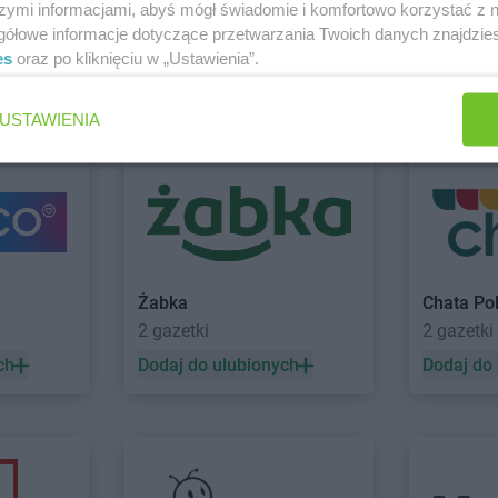
PEPCO
Boguszów-Gorce
PEPCO
Brze
szymi informacjami, abyś mógł świadomie i komfortowo korzystać z
PEPCO
Bolesławiec
PEPCO
Brze
gółowe informacje dotyczące przetwarzania Twoich danych znajdzi
PEPCO
Bolszewo
PEPCO
Brze
es
oraz po kliknięciu w „Ustawienia”.
PEPCO
Borek Wielkopolski
PEPCO
Brze
i Luboń
Zobacz wszystkie sklepy
USTAWIENIA
PEPCO
Ciechanów
PEPCO
Czar
PEPCO
Ciechocinek
PEPCO
Czc
PEPCO
Cieszyn
PEPCO
Czec
PEPCO
Czaplinek
PEPCO
Czel
PEPCO
Czarna
PEPCO
Czer
PEPCO
Czarna Białostocka
PEPCO
Czer
o
PEPCO
Czarnków
PEPCO
Czer
Żabka
Chata Po
2 gazetki
2 gazetki
kowe
PEPCO
Dębowa
PEPCO
Draw
PEPCO
Debrzno
PEPCO
Drez
ch
Dodaj do ulubionych
Dodaj do
PEPCO
Dobczyce
PEPCO
Drob
PEPCO
Dobra
PEPCO
Drze
PEPCO
Dobre Miasto
PEPCO
Dusz