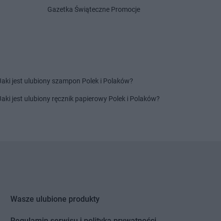
Gazetka Świąteczne Promocje
ik
PEPCO
Krasne
onowo
PEPCO
Kraśnik
akowo
PEPCO
Krobia
ian
PEPCO
Krośniewice
ierzyna
PEPCO
Krosno
rzyn
PEPCO
Krosno Odrzańskie
Jaki jest ulubiony szampon Polek i Polaków?
rzyn nad Odrą
PEPCO
Krotoszyn
alin
PEPCO
Kruszwica
Jaki jest ulubiony ręcznik papierowy Polek i Polaków?
l
PEPCO
Krynica-Zdrój
le
PEPCO
Kryspinów
lewo Pomorskie
PEPCO
Krzepice
ry
PEPCO
Krzeszowice
egłowy
PEPCO
Krzyż Wielkopolski
enice
PEPCO
Kutno
uchów
PEPCO
Kwidzyn
ów
Wasze ulubione produkty
kowice
Regulamin serwisu i polityka prywatności