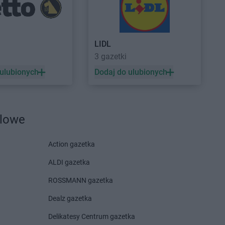
yń
PEPCO
Grudziądz
ynin
PEPCO
Gryfice
czyno
PEPCO
Gryfino
LIDL
ewo
PEPCO
Gryfów Śląski
3 gazetki
dków
PEPCO
Gubin
 ulubionych
Dodaj do ulubionych
zisk Mazowiecki
zisk Wielkopolski
ec
nik
dlowe
Action gazetka
rocław
PEPCO
Istebna
ALDI gazetka
rzno
PEPCO
Jeziorany
ROSSMANN gazetka
icze
PEPCO
Jeżowe
zejów
PEPCO
Jordanów
Dealz gazetka
z-Laskowice
PEPCO
Józefów
Delikatesy Centrum gazetka
nia Góra