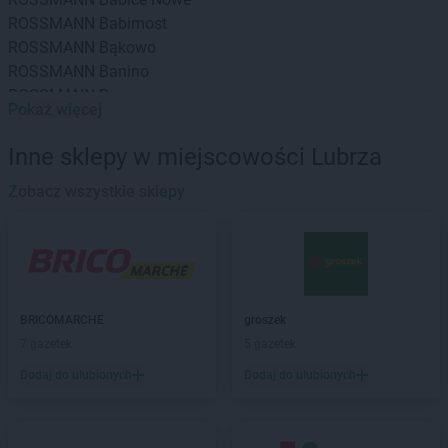
ROSSMANN
Babimost
ROSSMANN
Bąkowo
ROSSMANN
Banino
ROSSMANN
Baranowo
Pokaż więcej
ROSSMANN
Barcin
ROSSMANN
Barczewo
Inne sklepy w miejscowości Lubrza
ROSSMANN
Barlinek
ROSSMANN
Zobacz wszystkie sklepy
Bartoszyce
ROSSMANN
Barwice
ROSSMANN
Będzin
ROSSMANN
Bełchatów
ROSSMANN
Bełżyce
ROSSMANN
Biała Piska
BRICOMARCHE
groszek
ROSSMANN
Biała Podlaska
7 gazetek
5 gazetek
ROSSMANN
Białe Błota
Dodaj do ulubionych
Dodaj do ulubionych
ROSSMANN
Białka Tatrzańska
ROSSMANN
Białki
ROSSMANN
Białobrzegi