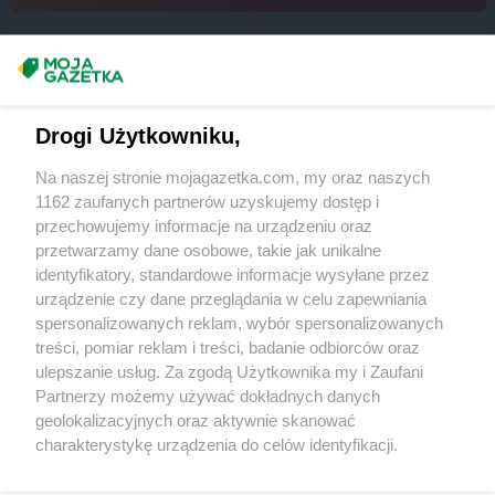
ROSSMANN
Debrzno
ROSSMANN
Dobczyce
ROSSMANN
Dobiegniew
Masz sugestie lub pytania?
ROSSMANN
Dobra
ROSSMANN
Dobre Miasto
Napisz do nas:
support@mojagazetka.com
Drogi Użytkowniku,
ROSSMANN
Dobrzyń nad Wisłą
Współpraca z nami
ROSSMANN
Drawsko Pomorskie
Na naszej stronie mojagazetka.com, my oraz naszych
Zobacz szczegóły
ROSSMANN
Drezdenko
1162 zaufanych partnerów uzyskujemy dostęp i
Retail Radar – analiza rynku
ROSSMANN
Drobin
przechowujemy informacje na urządzeniu oraz
ROSSMANN
Duszniki-Zdrój
przetwarzamy dane osobowe, takie jak unikalne
ROSSMANN
Dynów
identyfikatory, standardowe informacje wysyłane przez
Wasze ulubione produkty
urządzenie czy dane przeglądania w celu zapewniania
ROSSMANN
Działdowo
spersonalizowanych reklam, wybór spersonalizowanych
ROSSMANN
Dzierzgoń
Regulamin serwisu i polityka prywatności
treści, pomiar reklam i treści, badanie odbiorców oraz
ROSSMANN
Dzierżoniów
ulepszanie usług. Za zgodą Użytkownika my i Zaufani
Mapa strony
Partnerzy możemy używać dokładnych danych
ROSSMANN
Elbląg
geolokalizacyjnych oraz aktywnie skanować
ROSSMANN
Ełk
Zawsze najnowsze gazetki w naszej
Wszystkie miasta z lokalizacjami sklepów
charakterystykę urządzenia do celów identyfikacji.
ROSSMANN
fc
Ponieważ cenimy Twoją prywatność, prosimy o zgodę na
aplikacji
korzystanie z tych technologii poprzez kliknięcie