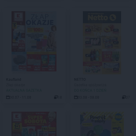
Kaufland
NETTO
Złap okazje
Gazetka spożywcza
AKTUALNA GAZETKA
DO KOŃCA 1 DZIEŃ
30.07 - 11.08
18
03.08 - 08.08
37