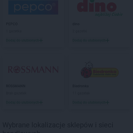
ROSSMANN
Bialogard
ROSSMANN
Białystok
ROSSMANN
Biecz
ROSSMANN
Biedrusko
PEPCO
dino
ROSSMANN
Bielany Wrocławskie
1 gazetka
2 gazetki
ROSSMANN
Bielawa
Dodaj do ulubionych
Dodaj do ulubionych
ROSSMANN
Bielsk Podlaski
ROSSMANN
Bielsko-Biała
ROSSMANN
Bieruń
ROSSMANN
Bierutów
ROSSMANN
Biłgoraj
ROSSMANN
Biskupiec
ROSSMANN
Biedronka
ROSSMANN
Blachownia
Brak gazetek
11 gazetek
ROSSMANN
Błonie
ROSSMANN
Bobolice
Dodaj do ulubionych
Dodaj do ulubionych
ROSSMANN
Bobowa
ROSSMANN
Bochnia
ROSSMANN
Bogatynia
Wybrane lokalizacje sklepów i sieci
ROSSMANN
Boguchwała