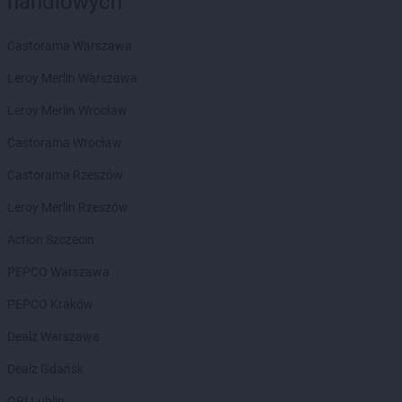
handlowych
ROSSMANN
Boguszów-Gorce
ROSSMANN
Bolechowo
Castorama Warszawa
ROSSMANN
Bolesławiec
ROSSMANN
Bolków
Leroy Merlin Warszawa
ROSSMANN
Bolszewo
Leroy Merlin Wrocław
ROSSMANN
Borek Wielkopolski
ROSSMANN
Braniewo
Castorama Wrocław
ROSSMANN
Brodnica
Castorama Rzeszów
ROSSMANN
Brusy
ROSSMANN
Brwinów
Leroy Merlin Rzeszów
ROSSMANN
Brzeg
Action Szczecin
ROSSMANN
Brzeg Dolny
ROSSMANN
Brześć Kujawski
PEPCO Warszawa
ROSSMANN
Brzesko
PEPCO Kraków
ROSSMANN
Brzeszcze
ROSSMANN
Brzeziny
Dealz Warszawa
ROSSMANN
Brzostek
Dealz Gdańsk
ROSSMANN
Brzozów
ROSSMANN
Budzistowo
OBI Lublin