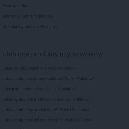
Dealz gazetka
ROSSMANN
Chojnice
ROSSMANN
Chojnów
Delikatesy Centrum gazetka
ROSSMANN
Choroszcz
Gazetka Świąteczne Promocje
ROSSMANN
Chorzów
ROSSMANN
Choszczno
ROSSMANN
Chrzanów
ROSSMANN
Chwaszczyno
Ulubione produkty użytkowników
ROSSMANN
Ciechanów
ROSSMANN
Ciechanowiec
Jakie jest ulubione mleko Polek i Polaków?
ROSSMANN
Ciechocinek
ROSSMANN
Cieszyn
Jaki jest ulubiony papier toaletowy Polek i Polaków?
ROSSMANN
Czaplinek
Jaka jest ulubiona woda Polek i Polaków?
ROSSMANN
Czarna
ROSSMANN
Czarna Białostocka
Jakie są ulubione płatki owsiane Polek i Polaków?
ROSSMANN
Czarne
Jaki jest ulubiony środek do WC Polek i Polaków?
ROSSMANN
Czarnków
ROSSMANN
Czchów
Jaki jest ulubiony żel pod prysznic Polek i Polaków?
ROSSMANN
Czechowice-Dziedzice