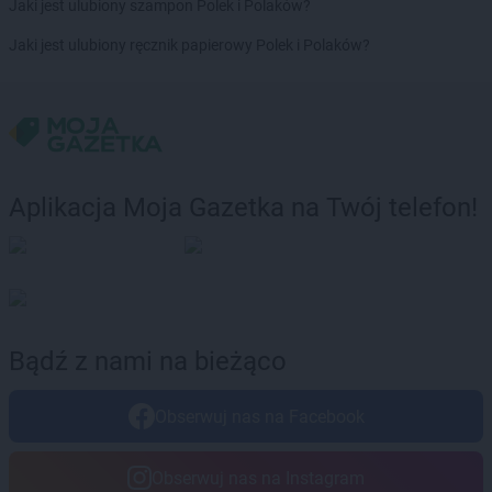
Jaki jest ulubiony szampon Polek i Polaków?
ROSSMANN
Czeladź
ROSSMANN
Czernichów
Jaki jest ulubiony ręcznik papierowy Polek i Polaków?
ROSSMANN
Czerniejewo
ROSSMANN
Czernikowo
ROSSMANN
Czersk
ROSSMANN
Czerwionka-Leszczyny
ROSSMANN
Częstochowa
ROSSMANN
Człuchów
Aplikacja Moja Gazetka na Twój telefon!
ROSSMANN
Dąbrowa Białostocka
ROSSMANN
Dąbrowa Górnicza
ROSSMANN
Dąbrowa Tarnowska
ROSSMANN
Dąbrówka
ROSSMANN
Darłowo
Bądź z nami na bieżąco
ROSSMANN
Dawidy Bankowe
ROSSMANN
Dębe Wielkie
Obserwuj nas na Facebook
ROSSMANN
Dębica
ROSSMANN
Dęblin
ROSSMANN
Dębno
Obserwuj nas na Instagram