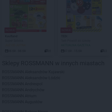
NOWA!
NOWA!
Kaufland
TEDi
Super Sobota
Tedi Powrót do szkoły
JUŻ OD JUTRA!
AKTUALNA GAZETKA
08.08 - 08.08
30
07.08 - 15.08
22
Sklepy ROSSMANN w innych miastach
ROSSMANN
Aleksandrów Kujawski
ROSSMANN
Aleksandrów Łódzki
ROSSMANN
Andrespol
ROSSMANN
Andrychów
ROSSMANN
Atrium
ROSSMANN
Augustów
ROSSMANN
Babice Nowe