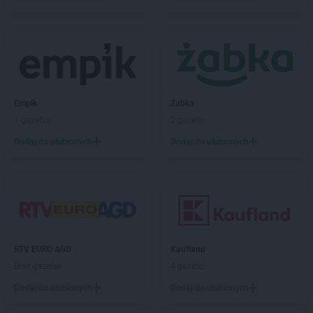
Action
Jastrzębie-Zdrój
Action
Jawczyce
Action
Jawor
Action
Jaworzno
Action
Jelenia Góra
Action
Kalisz
Empik
Żabka
Action
Kamieniec Wrocławski
1 gazetka
2 gazetki
Action
Kartuzy
Dodaj do ulubionych
Dodaj do ulubionych
Action
Katowice
Action
Kędzierzyn-Koźle
Action
Kępno
Action
Kętrzyn
Action
Kęty
Action
Kielce
RTV EURO AGD
Kaufland
Action
Kiełczewo
Brak gazetek
4 gazetki
Action
Kłodzko
Action
Kluczbork
Dodaj do ulubionych
Dodaj do ulubionych
Action
Knurów