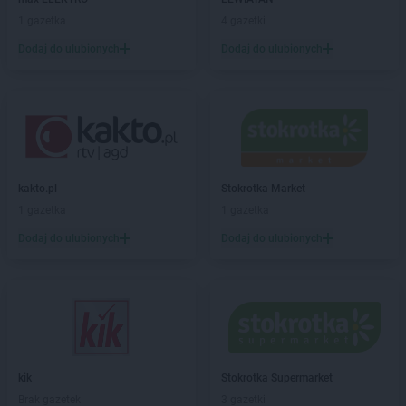
Action
Dąbrowa Górnicza
1 gazetka
4 gazetki
Action
Dawidy Bankowe
Dodaj do ulubionych
Dodaj do ulubionych
Action
Dębica
Action
Dęblin
Action
Drawsko Pomorskie
Action
Działdowo
Action
Dzierżoniów
Action
Elbląg
kakto.pl
Stokrotka Market
Action
Ełk
1 gazetka
1 gazetka
Action
Garwolin
Dodaj do ulubionych
Dodaj do ulubionych
Action
Gdańsk
Action
Gdynia
Action
Giżycko
Action
Gliwice
Action
Głogów
Action
Głuchołazy
kik
Stokrotka Supermarket
Action
Gniezno
Brak gazetek
3 gazetki