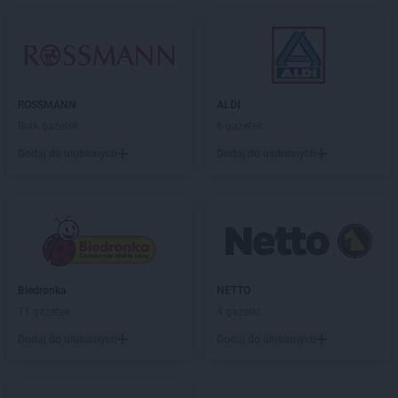
Action
Kobyłka
Action
Koło
Action
Kołobrzeg
Action
Kończewice
Action
Konin
ROSSMANN
ALDI
Action
Końskie
Brak gazetek
6 gazetek
Action
Konstancin-Jeziorna
Dodaj do ulubionych
Dodaj do ulubionych
Action
Kosakowo
Action
Kościerzyna
Action
Kostrzyn nad Odrą
Action
Koszalin
Action
Kowale
Action
Kozienice
Action
Kraków
Biedronka
NETTO
Action
Krapkowice
11 gazetek
4 gazetki
Action
Kraśnik
Dodaj do ulubionych
Dodaj do ulubionych
Action
Krasnystaw
Action
Krosno
Action
Krotoszyn