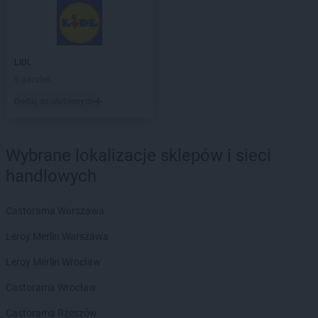
Action
Kryspinów
Action
Kwidzyn
Action
Łagów
LIDL
Action
Łapy
5 gazetek
Action
Łask
Dodaj do ulubionych
Action
Łęczna
Action
Łódź
Action
Łomianki
Wybrane lokalizacje sklepów i sieci
Action
Łomża
handlowych
Action
Łuków
Action
Lębork
Castorama Warszawa
Action
Legionowo
Leroy Merlin Warszawa
Action
Legnica
Action
Leszno
Leroy Merlin Wrocław
Action
Leżajsk
Castorama Wrocław
Action
Limanowa
Action
Lipienice
Castorama Rzeszów