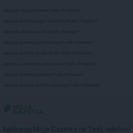
Action
Oława
Action
Olecko
Jakie jest ulubione mleko Polek i Polaków?
Action
Oleśnica
Jaki jest ulubiony papier toaletowy Polek i Polaków?
Action
Olkusz
Action
Olsztyn
Jaka jest ulubiona woda Polek i Polaków?
Action
Opoczno
Jakie są ulubione płatki owsiane Polek i Polaków?
Action
Opole
Action
Ostróda
Jaki jest ulubiony środek do WC Polek i Polaków?
Action
Ostrołęka
Jaki jest ulubiony żel pod prysznic Polek i Polaków?
Action
Ostrów Mazowiecka
Action
Ostrów Wielkopolski
Jaki jest ulubiony szampon Polek i Polaków?
Action
Ostrowiec Świętokrzyski
Jaki jest ulubiony ręcznik papierowy Polek i Polaków?
Action
Ostrzeszów
Action
Oświęcim
Action
Otwock
Action
Ozorków
Action
Pabianice
Action
Piaseczno
Aplikacja Moja Gazetka na Twój telefon!