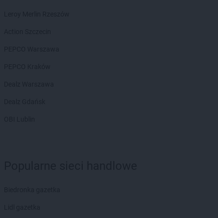
Action
Lubaczów
Leroy Merlin Rzeszów
Action
Lubań
Action
Lubartów
Action Szczecin
Action
Lubawa
PEPCO Warszawa
Action
Lubin
Action
Lublin
PEPCO Kraków
Action
Lubliniec
Dealz Warszawa
Action
Luboń
Action
Lubsko
Dealz Gdańsk
Action
Malbork
OBI Lublin
Action
Michałów-Grabina
Action
Międzyrzecz
Action
Mielec
Popularne sieci handlowe
Action
Mikołów
Action
Miłków
Action
Mława
Biedronka gazetka
Action
Mosina
Lidl gazetka
Action
Mrągowo