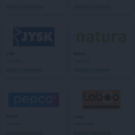
Action
Góra
Dodaj do ulubionych
Dodaj do ulubionych
Action
Gorlice
Action
Gorzów Wielkopolski
Action
Gostyń
Action
Grajewo
Action
Grodzisk Mazowiecki
Action
Grodzisk Wielkopolski
Action
Grójec
JYSK
Natura
Action
Grudziądz
2 gazetki
1 gazetka
Action
Gryfice
Dodaj do ulubionych
Dodaj do ulubionych
Action
Gryfino
Action
Hrubieszów
Action
Iława
Action
Inowrocław
Action
Jarocin
PEPCO
Laboo
Action
Jarosław
1 gazetka
Brak gazetek
Action
Jasło
Dodaj do ulubionych
Dodaj do ulubionych