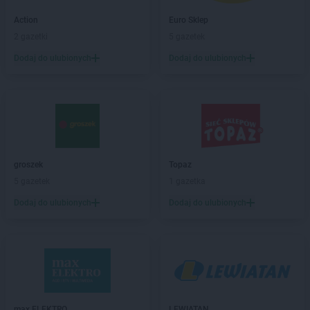
Action
Brodnica
Action
Euro Sklep
Action
Brwinów
2 gazetki
5 gazetek
Action
Brzeg
Dodaj do ulubionych
Dodaj do ulubionych
Action
Brzeg Dolny
Action
Brzesko
Action
Busko-Zdrój
Action
Bydgoszcz
Action
Bytom
Action
Bytów
groszek
Topaz
Action
Chełmno
5 gazetek
1 gazetka
Action
Chorzów
Dodaj do ulubionych
Dodaj do ulubionych
Action
Chrzanów
Action
Ciechanów
Action
Cieszyn
Action
Czechowice-Dziedzice
Action
Czeladź
Action
Częstochowa
max ELEKTRO
LEWIATAN