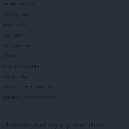
Action
Mysiadło
Kaufland gazetka
Action
Myślenice
PEPCO gazetka
Action
Myślibórz
Action
Mysłowice
Netto gazetka
Action
Myszków
Dino gazetka
Action
Nakło nad Notecią
Action gazetka
Action
Namysłów
ALDI gazetka
Action
Nidzica
Action
Nisko
ROSSMANN gazetka
Action
Nowa Sól
Dealz gazetka
Action
Nowe Miasto Lubawskie
Action
Nowy Konik
Delikatesy Centrum gazetka
Action
Nowy Sącz
Gazetka Świąteczne Promocje
Action
Nowy Targ
Action
Nowy Tomyśl
Action
Nysa
Action
Oborniki
Ulubione produkty użytkowników