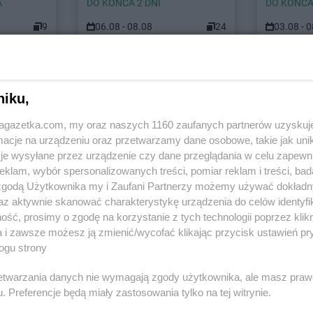
A
DO KOŃCA 2 DNI
DO KOŃCA
9
06.08 - 08.08
24
03.08 - 
stach
niku,
jagazetka.com, my oraz naszych 1160 zaufanych partnerów uzyskuj
 Łódzki
NETTO
Andrychów
cje na urządzeniu oraz przetwarzamy dane osobowe, takie jak unika
je wysyłane przez urządzenie czy dane przeglądania w celu zapewn
NETTO
Blizne Jasińskiego
NETTO
Bran
klam, wybór spersonalizowanych treści, pomiar reklam i treści, bad
NETTO
Błonie
NETTO
Brod
 zgodą Użytkownika my i Zaufani Partnerzy możemy używać dokład
ławskie
NETTO
Bochnia
NETTO
Brw
az aktywnie skanować charakterystykę urządzenia do celów identyfi
NETTO
Bogatynia
NETTO
Brze
ść, prosimy o zgodę na korzystanie z tych technologii poprzez klikn
NETTO
Bolechowo
NETTO
Brze
a i zawsze możesz ją zmienić/wycofać klikając przycisk ustawień pr
ogu strony
NETTO
Bolszewo
NETTO
Brze
NETTO
Borzęcin Mały
NETTO
Brz
rzetwarzania danych nie wymagają zgody użytkownika, ale masz praw
. Preferencje będą miały zastosowania tylko na tej witrynie.
NETTO
Chrząstowice
NETTO
Cza
NETTO
Ciechocinek
NETTO
Czec