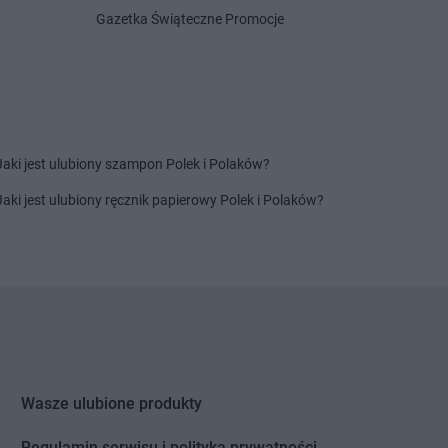
sko
Gazetka Świąteczne Promocje
ina
NETTO
Myślibórz
gowo
NETTO
Mysłowice
na Dolna
NETTO
Myszków
zyna
akowice
Jaki jest ulubiony szampon Polek i Polaków?
enice
Jaki jest ulubiony ręcznik papierowy Polek i Polaków?
 Dwór Gdański
 Targ
y Tomyśl
a
ów Wielkopolski
NETTO
Ozorków
ęcim
ock
Wasze ulubione produkty
ów Mazowiecki
mek
Regulamin serwisu i polityka prywatności