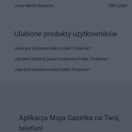
NETTO
Leroy Merlin Rzeszów
Lesko
NETTO
Lipno
OBI Lublin
NETTO
Maków Podhalański
NETTO
Międzyrzec P
NETTO
Malbork
NETTO
Międzyrzecz
NETTO
Marki
NETTO
Międzyzdroj
Ulubione produkty użytkowników
NETTO
Miastko
NETTO
Mierzyn
NETTO
Michałowice
NETTO
Mikołów
Jakie jest ulubione mleko Polek i Polaków?
NETTO
Miechów
NETTO
Milanówek
Jaki jest ulubiony papier toaletowy Polek i Polaków?
NETTO
Nadarzyn
NETTO
Netto
Jaka jest ulubiona woda Polek i Polaków?
NETTO
Nakło nad Notecią
NETTO
Nidzica
NETTO
Namysłów
NETTO
Niemodlin
NETTO
Nasielsk
NETTO
Niepołomice
NETTO
Oborniki
NETTO
Olsztynek
NETTO
Odolanów
NETTO
Opoczno
NETTO
Oława
NETTO
Opole
Aplikacja Moja Gazetka na Twój
NETTO
Olesno
NETTO
Opole Lubels
NETTO
Olsztyn
NETTO
Orneta
telefon!