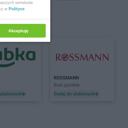
 naszych serwisów
adź
esz w
Polityce
sk
wionka-Leszczyny
Akceptuję
łdowo
rzgoń
rżoniów
ynin
NETTO
Gryfice
dków
NETTO
Gryfino
ROSSMANN
zisk Mazowiecki
NETTO
Gubin
Brak gazetek
zisk Wielkopolski
 ulubionych
Dodaj do ulubionych
zisko
ziądz
nek