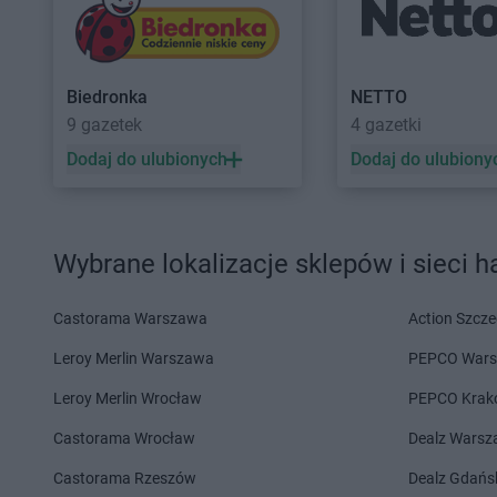
NETTO
Jarocin
NETTO
Jawor
NETTO
Jastrowie
NETTO
Jaworze
NETTO
Kalisz
NETTO
Kętrzyn
Biedronka
NETTO
NETTO
Kamień Pomorski
NETTO
Kęty
9 gazetek
4 gazetki
NETTO
Kamionki
NETTO
Kielce
Dodaj do ulubionych
Dodaj do ulubiony
NETTO
Karpacz
NETTO
Kłaj
NETTO
Katowice
NETTO
Kłobuck
NETTO
Kazimierza Wielka
NETTO
Kłodawa
NETTO
Kędzierzyn-Koźle
NETTO
Kluczbork
Wybrane lokalizacje sklepów i sieci 
NETTO
Kępno
NETTO
Knurów
NETTO
Łabiszyn
NETTO
Łaziska Gór
Castorama Warszawa
Action Szcze
NETTO
Łącko
NETTO
Łęczna
Leroy Merlin Warszawa
PEPCO War
NETTO
Łask
NETTO
Łęczyca
Leroy Merlin Wrocław
PEPCO Krak
NETTO
Lębork
NETTO
Leszno
NETTO
Castorama Wrocław
Lędziny
NETTO
Libiąż
Dealz Wars
NETTO
Legionowo
NETTO
Limanowa
Castorama Rzeszów
Dealz Gdańs
NETTO
Legnica
NETTO
Lipnik