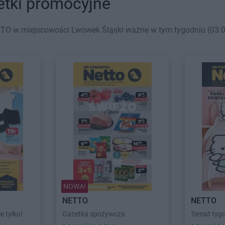
etki promocyjne
TO w miejscowości Lwówek Śląski ważne w tym tygodniu (03.08 
NOWA!
NETTO
NETTO
ie tylko!
Gazetka spożywcza
Temat tygo