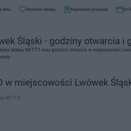
y dnia
Ulubione sklepy
Najnowsze przepisy
Dni
k Śląski - godziny otwarcia i g
dresy sklepu NETTO oraz godziny otwarcia w miejscowości Lwó
eceny.
O w miejscowości Lwówek Śląsk
lep NETTO.