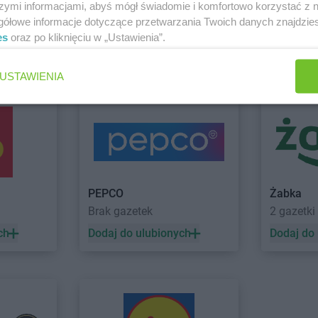
szymi informacjami, abyś mógł świadomie i komfortowo korzystać z
NETTO
Cieszyn
NETTO
Czel
gółowe informacje dotyczące przetwarzania Twoich danych znajdzi
NETTO
Czaplinek
NETTO
Czer
es
oraz po kliknięciu w „Ustawienia”.
NETTO
Czarna Białostocka
NETTO
Czer
 Lwówek Śląski
Zobacz wszystkie sklepy
USTAWIENIA
NETTO
Dobrzeń Wielki
NETTO
Dzia
NETTO
Drawsko Pomorskie
NETTO
Dzie
o
NETTO
Drezdenko
NETTO
Dzie
NETTO
Gołków
NETTO
Gost
NETTO
Golub-Dobrzyń
NETTO
Gró
PEPCO
Żabka
NETTO
Góra
NETTO
Grod
Brak gazetek
2 gazetki
NETTO
Góra Kalwaria
NETTO
Grod
ch
Dodaj do ulubionych
Dodaj do
NETTO
Gorzów Wielkopolski
NETTO
Grod
NETTO
Gostyń
NETTO
Grud
drój
NETTO
Jaworzno
NETTO
Jelo