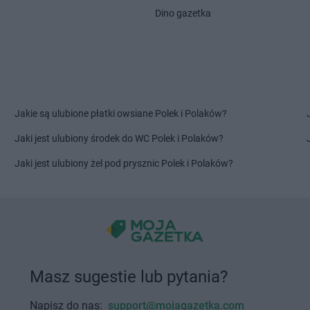
NETTO
Lubawa
Dino gazetka
NETTO
Lub
odlaski
NETTO
Milicz
NETTO
Mos
NETTO
Mińsk Mazowiecki
NETTO
Mrą
e
NETTO
Mława
NETTO
Msza
NETTO
Mogilno
NETTO
Mus
NETTO
Morzyczyn
NETTO
Mysł
Jakie są ulubione płatki owsiane Polek i Polaków?
NETTO
Mościska
NETTO
Myśl
Jaki jest ulubiony środek do WC Polek i Polaków?
NETTO
Nisko
NETTO
Nowy
Jaki jest ulubiony żel pod prysznic Polek i Polaków?
NETTO
Nowe Lipiny
NETTO
Nowy
NETTO
Nowe Miasto Lubawskie
NETTO
Now
NETTO
Nowogard
NETTO
Nys
NETTO
Orzesze
NETTO
Ostr
NETTO
Osinów Dolny
NETTO
Oświ
NETTO
Osowiec
NETTO
Otw
Masz sugestie lub pytania?
kie
NETTO
Ostróda
NETTO
Ożar
NETTO
Ostrołęka
NETTO
Ozi
Napisz do nas:
support@mojagazetka.com