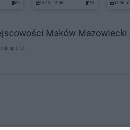
89
10.08 - 15.08
59
03.08 - 
ejscowości Maków Mazowiecki - 
 sklep LIDL.