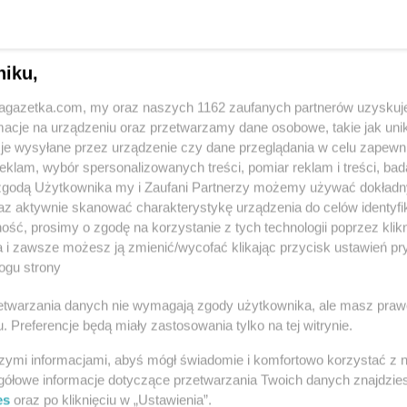
ach
niku,
ódzki
LIDL
Andrespol
LIDL
Andry
jagazetka.com, my oraz naszych 1162 zaufanych partnerów uzyskuj
LIDL
Bieruń
LIDL
Branie
cje na urządzeniu oraz przetwarzamy dane osobowe, takie jak unika
LIDL
Biłgoraj
LIDL
Brodni
je wysyłane przez urządzenie czy dane przeglądania w celu zapewn
LIDL
Biskupiec
LIDL
Brzeg
klam, wybór spersonalizowanych treści, pomiar reklam i treści, bad
LIDL
Bochnia
LIDL
Brzeg 
 zgodą Użytkownika my i Zaufani Partnerzy możemy używać dokład
wskie
LIDL
Bogatynia
LIDL
Brzesk
az aktywnie skanować charakterystykę urządzenia do celów identyfi
LIDL
Bolechowo
LIDL
Brzezin
ść, prosimy o zgodę na korzystanie z tych technologii poprzez klikn
LIDL
Bolesławiec
LIDL
Brzozó
a i zawsze możesz ją zmienić/wycofać klikając przycisk ustawień pr
LIDL
Bolszewo
LIDL
Buczko
ogu strony
LIDL
Chrzanów
LIDL
Czecho
rzetwarzania danych nie wymagają zgody użytkownika, ale masz praw
LIDL
Chwaszczyno
LIDL
Czelad
. Preferencje będą miały zastosowania tylko na tej witrynie.
LIDL
Chyliczki
LIDL
Czersk
szymi informacjami, abyś mógł świadomie i komfortowo korzystać z
LIDL
Ciechanów
LIDL
Często
i Maków Mazowiecki
gółowe informacje dotyczące przetwarzania Twoich danych znajdzi
LIDL
Cieszyn
Zobacz wszystkie skle
LIDL
Człuch
es
oraz po kliknięciu w „Ustawienia”.