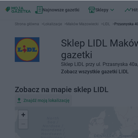
Najnowsze gazetki
Sklepy
Hit
Strona główna
>
Lokalizacje
>
Maków Mazowiecki
>
LIDL
>
Przasnyska 4
Sklep LIDL Maków
gazetki
Sklep LIDL przy ul. Przasnyska 40
Zobacz wszystkie gazetki LIDL
Zobacz na mapie sklep LIDL
Znajdź moją lokalizację
+
−