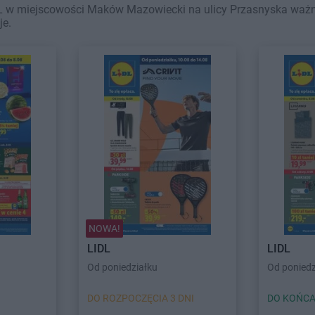
L w miejscowości Maków Mazowiecki na ulicy Przasnyska ważne w
je.
NOWA!
LIDL
LIDL
Od poniedziałku
Od poniedz
DO ROZPOCZĘCIA 3 DNI
DO KOŃCA