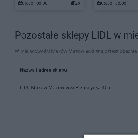
06.08 - 08.08
28
06.08 - 08.08
Pozostałe sklepy LIDL w mi
W miejscowości Maków Mazowiecki znajdziesz obecnie 1
Nazwa i adres sklepu
LIDL
Maków Mazowiecki
Przasnyska 40a