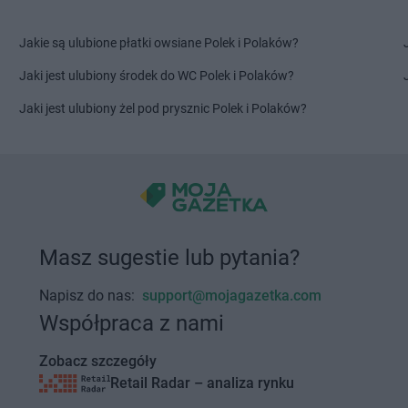
LIDL
Lubaczów
LIDL
Lublin
Jakie są ulubione płatki owsiane Polek i Polaków?
laski
LIDL
Mikołów
LIDL
Modlni
LIDL
Milicz
LIDL
Mońki
Jaki jest ulubiony środek do WC Polek i Polaków?
LIDL
Miłków
LIDL
Morąg
Jaki jest ulubiony żel pod prysznic Polek i Polaków?
LIDL
Mińsk Mazowiecki
LIDL
Mosin
LIDL
Mława
LIDL
Mrągo
a
LIDL
Nisko
LIDL
Nowe L
LIDL
Nowa Dęba
LIDL
Nowog
LIDL
Nowa Sól
LIDL
Nowy D
LIDL
Nowa Wieś Ełcka
LIDL
Nowy D
Masz sugestie lub pytania?
LIDL
Opole
LIDL
Ostrołę
Napisz do nas:
support@mojagazetka.com
LIDL
Opole Lubelskie
LIDL
Ostrów
Współpraca z nami
LIDL
Orzesze
LIDL
Ostrów
LIDL
Osielsko
LIDL
Ostrowi
Zobacz szczegóły
LIDL
Ostróda
LIDL
Ostrze
Retail Radar – analiza rynku
LIDL
Pniewy
LIDL
Pruszc