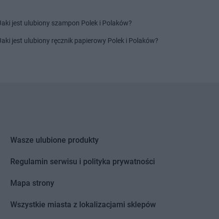
Jaki jest ulubiony szampon Polek i Polaków?
ca
LIDL
Mszczonów
LIDL
Myślenice
Jaki jest ulubiony ręcznik papierowy Polek i Polaków?
LIDL
Myślibórz
a
LIDL
Mysłowice
wo
LIDL
Myszków
ipiny
LIDL
Nowy Sącz
ard
LIDL
Nowy Targ
wór Gdański
LIDL
Nowy Tomyśl
wór Mazowiecki
LIDL
Nysa
Wasze ulubione produkty
ka
LIDL
Oświęcim
 Mazowiecka
LIDL
Otrębusy
Regulamin serwisu i polityka prywatności
 Wielkopolski
LIDL
Otwock
Mapa strony
ec Świętokrzyski
LIDL
Ozimek
szów
LIDL
Ozorków
Wszystkie miasta z lokalizacjami sklepów
z Gdański
LIDL
Pszczółki