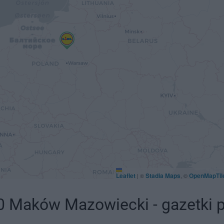
Leaflet
Stadia Maps
OpenMapTil
|
©
, ©
0 Maków Mazowiecki - gazetki 