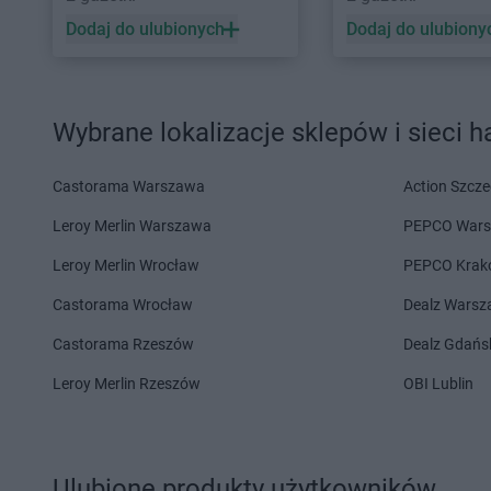
LIDL
Jarocin
LIDL
Jasło
Dodaj do ulubionych
Dodaj do ulubiony
LIDL
Kalisz
LIDL
Kęty
LIDL
Kamień Pomorski
LIDL
Kielce
LIDL
Kamienna Góra
LIDL
Kłobuck
Wybrane lokalizacje sklepów i sieci 
LIDL
Kamińskie
LIDL
Kłodzko
LIDL
Kartuzy
LIDL
Kluczbork
LIDL
Katowice
LIDL
Knurów
Castorama Warszawa
Action Szcze
LIDL
Kąty Wrocławskie
LIDL
Kobyłka
Leroy Merlin Warszawa
PEPCO War
LIDL
Kędzierzyn-Koźle
LIDL
Kolbudy
LIDL
Kętrzyn
LIDL
Kolbuszowa
Leroy Merlin Wrocław
PEPCO Krak
LIDL
Castorama Wrocław
Łańcut
LIDL
Łaziska Górne
Dealz Wars
LIDL
Łapy
LIDL
Łeba
Castorama Rzeszów
Dealz Gdańs
LIDL
Łask
LIDL
Łęczna
Leroy Merlin Rzeszów
OBI Lublin
LIDL
Latchorzew
LIDL
Leszno
LIDL
Lębork
LIDL
Lesznowola
LIDL
Legionowo
LIDL
Leżajsk
LIDL
Legnica
LIDL
Libertów
Ulubione produkty użytkowników