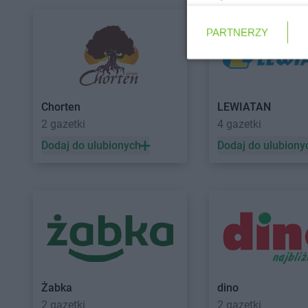
LIDL
Dąbrowa Górnicza
LIDL
Dawidy Banko
LIDL
Dąbrowa Tarnowska
LIDL
Dębica
PARTNERZY
LIDL
Dąbrówka
LIDL
Dęblin
LIDL
Darłowo
LIDL
do
LIDL
Elbląg
Chorten
LEWIATAN
LIDL
Garwolin
LIDL
Głogów Małopo
2 gazetki
4 gazetki
LIDL
Gdańsk
LIDL
Głubczyce
Dodaj do ulubionych
Dodaj do ulubiony
LIDL
Gdynia
LIDL
Głuchołazy
LIDL
Giżycko
LIDL
Gniezno
LIDL
Gliwice
LIDL
Gogolin
LIDL
Głogów
LIDL
Gołdap
LIDL
Hajnówka
LIDL
Horodniany
LIDL
Iława
LIDL
Imielin
LIDL
Jabłonna
LIDL
Jarosław
Żabka
dino
LIDL
Janki
LIDL
Jasienica
2 gazetki
2 gazetki