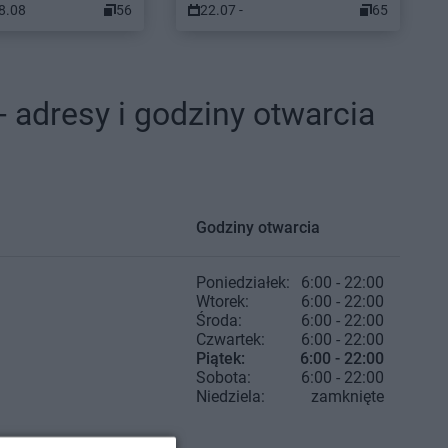
08.08
56
22.07 -
65
adresy i godziny otwarcia
Godziny otwarcia
Poniedziałek:
6:00 - 22:00
Wtorek:
6:00 - 22:00
Środa:
6:00 - 22:00
Czwartek:
6:00 - 22:00
Piątek:
6:00 - 22:00
Sobota:
6:00 - 22:00
Niedziela:
zamknięte