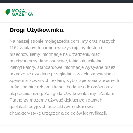
Chorten
Chełmno
Chorten
Chełmża
Masz sugestie lub pytania?
Chorten
Chłopy
Chorten
Chociule
Napisz do nas:
support@mojagazetka.com
Drogi Użytkowniku,
Chorten
Chociw
Współpraca z nami
Chorten
Chodzież
Na naszej stronie mojagazetka.com, my oraz naszych
Zobacz szczegóły
Chorten
Chojnice
1162 zaufanych partnerów uzyskujemy dostęp i
Retail Radar – analiza rynku
Chorten
Chojno Nowe Drugie
przechowujemy informacje na urządzeniu oraz
Chorten
przetwarzamy dane osobowe, takie jak unikalne
Chojnów
identyfikatory, standardowe informacje wysyłane przez
Chorten
Choroszcz
Wasze ulubione produkty
urządzenie czy dane przeglądania w celu zapewniania
Chorten
Chorzów
spersonalizowanych reklam, wybór spersonalizowanych
Chorten
Choszczewo
Regulamin serwisu i polityka prywatności
treści, pomiar reklam i treści, badanie odbiorców oraz
Chorten
Choszczno
ulepszanie usług. Za zgodą Użytkownika my i Zaufani
Chorten
Chrzanów
Mapa strony
Partnerzy możemy używać dokładnych danych
Chorten
Ciechanów
geolokalizacyjnych oraz aktywnie skanować
Chorten
Ciechanowiec
Zawsze najnowsze gazetki w naszej
Wszystkie miasta z lokalizacjami sklepów
charakterystykę urządzenia do celów identyfikacji.
Chorten
Ciemne
Ponieważ cenimy Twoją prywatność, prosimy o zgodę na
aplikacji
Chorten
Cierno-Żabieniec
korzystanie z tych technologii poprzez kliknięcie
Chorten
Cieszyn
„Akceptuję”. Zgoda jest dobrowolna i zawsze możesz ją