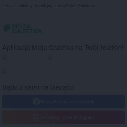
Chorten
Budziska
Jaki jest ulubiony ręcznik papierowy Polek i Polaków?
Chorten
Bugaj
Chorten
Buk
Chorten
Bukowiec
Chorten
Bukowina
Chorten
Burkat
Chorten
Burzyn
Aplikacja Moja Gazetka na Twój telefon!
Chorten
Bydgoszcz
Chorten
Bytom
Chorten
Bytów
Chorten
Cekcyn
Chorten
Celestynów
Bądź z nami na bieżąco
Chorten
Celiny
Chorten
Cepno
Obserwuj nas na Facebook
Chorten
Chałupy
Chorten
Chełm
Chorten
Chełm Śląski
Obserwuj nas na Instagram
Chorten
Chełmek