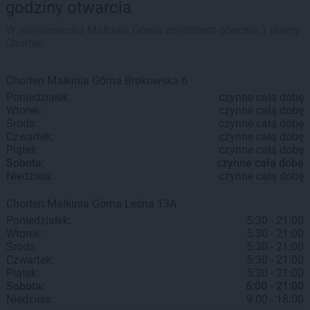
godziny otwarcia
W miejscowości Małkinia Górna znajdziesz obecnie 3 sklepy
Chorten.
Chorten
Małkinia Górna
Brokowska 6
Poniedziałek:
czynne całą dobę
Wtorek:
czynne całą dobę
Środa:
czynne całą dobę
Czwartek:
czynne całą dobę
Piątek:
czynne całą dobę
Sobota:
czynne całą dobę
Niedziela:
czynne całą dobę
Chorten
Małkinia Górna
Leśna 13A
Poniedziałek:
5:30 - 21:00
Wtorek:
5:30 - 21:00
Środa:
5:30 - 21:00
Czwartek:
5:30 - 21:00
Piątek:
5:30 - 21:00
Sobota:
6:00 - 21:00
Niedziela:
9:00 - 18:00