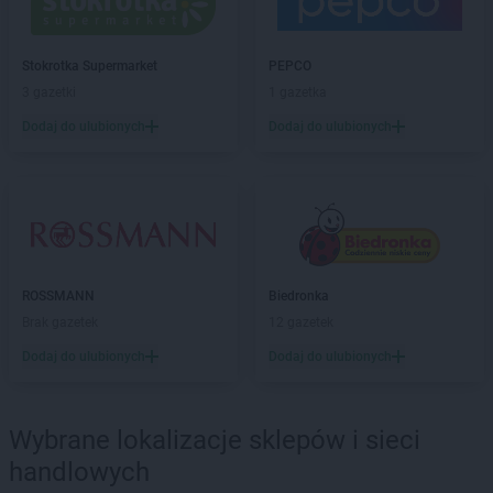
Chorten
Biała Niżna
Chorten
Biała Piska
Chorten
Biała Podlaska
Stokrotka Supermarket
PEPCO
Chorten
Biała Rawska
3 gazetki
1 gazetka
Chorten
Białebłoto-Kobyla
Dodaj do ulubionych
Dodaj do ulubionych
Chorten
Białebłoto-Stara Wieś
Chorten
Białobiel
Chorten
Białobrzegi
Chorten
Białogard
Chorten
Białogóra
Chorten
Białousy
Chorten
Białowieża
ROSSMANN
Biedronka
Chorten
Białożewin
Brak gazetek
12 gazetek
Chorten
Białystok
Dodaj do ulubionych
Dodaj do ulubionych
Chorten
Biecz
Chorten
Biedaszki
Chorten
Biedrzychowice
Wybrane lokalizacje sklepów i sieci
Chorten
Bielany-Żyłaki
handlowych
Chorten
Bielicha