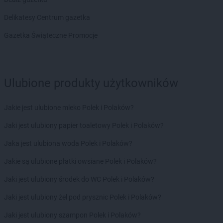
Chorten
Brochów
Chorten
Brójce
Delikatesy Centrum gazetka
Chorten
Brok
Gazetka Świąteczne Promocje
Chorten
Brończany
Chorten
Broniewice
Chorten
Bronowo
Chorten
Brudki Stare
Ulubione produkty użytkowników
Chorten
Brusy
Chorten
Brwinów
Jakie jest ulubione mleko Polek i Polaków?
Chorten
Brzesko
Chorten
Brzeszcze
Jaki jest ulubiony papier toaletowy Polek i Polaków?
Chorten
Brzezie
Jaka jest ulubiona woda Polek i Polaków?
Chorten
Brzeźnica
Chorten
Brzeźnio
Jakie są ulubione płatki owsiane Polek i Polaków?
Chorten
Brzóski-Gromki
Jaki jest ulubiony środek do WC Polek i Polaków?
Chorten
Brzoza
Chorten
Brzozówka
Jaki jest ulubiony żel pod prysznic Polek i Polaków?
Chorten
Budki Piaseckie
Jaki jest ulubiony szampon Polek i Polaków?
Chorten
Budy Barcząckie