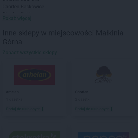
Chorten
Baćkowice
Chorten
Bajdy
Pokaż więcej
Chorten
Bajki-Zalesie
Chorten
Bakałarzewo
Inne sklepy w miejscowości Małkinia
Chorten
Bąkowo
Górna
Chorten
Banie
Chorten
Banino
Zobacz wszystkie sklepy
Chorten
Baranowo
Chorten
Barchów
Chorten
Barcikowo
Chorten
Barcin
Chorten
Bargłów Kościelny
arhelan
Chorten
Chorten
Bartniki
1 gazetka
2 gazetki
Chorten
Bartołty Wielkie
Dodaj do ulubionych
Dodaj do ulubionych
Chorten
Bartoszyce
Chorten
Będzieszyn
Chorten
Bełchatów
Chorten
Bezledy