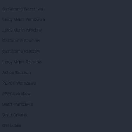
Chorten
Bieliny
Castorama Warszawa
Chorten
Bielsk Podlaski
Chorten
Bielsko-Biała
Leroy Merlin Warszawa
Chorten
Bierwce
Leroy Merlin Wrocław
Chorten
Biłgoraj
Chorten
Biskupiec
Castorama Wrocław
Chorten
Biskupiec-Kolonia Trzecia
Castorama Rzeszów
Chorten
Błędowo
Chorten
Blochy
Leroy Merlin Rzeszów
Chorten
Błonie
Action Szczecin
Chorten
Bobrówka
Chorten
Bobrowniki
PEPCO Warszawa
Chorten
Bochnia
PEPCO Kraków
Chorten
Boćki
Chorten
Bodaczów
Dealz Warszawa
Chorten
Bogatynia
Dealz Gdańsk
Chorten
Bogdanka
Chorten
Bojano
OBI Lublin
Chorten
Bolęcin