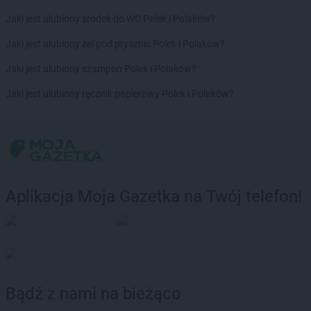
ROSSMANN
Człuchów
Jaki jest ulubiony środek do WC Polek i Polaków?
ROSSMANN
Dąbrowa Białostocka
Jaki jest ulubiony żel pod prysznic Polek i Polaków?
ROSSMANN
Dąbrowa Górnicza
ROSSMANN
Dąbrowa Tarnowska
Jaki jest ulubiony szampon Polek i Polaków?
ROSSMANN
Dąbrówka
Jaki jest ulubiony ręcznik papierowy Polek i Polaków?
ROSSMANN
Darłowo
ROSSMANN
Dawidy Bankowe
ROSSMANN
Dębe Wielkie
ROSSMANN
Dębica
ROSSMANN
Dęblin
ROSSMANN
Dębno
Aplikacja Moja Gazetka na Twój telefon!
ROSSMANN
Debrzno
ROSSMANN
Dobczyce
ROSSMANN
Dobiegniew
ROSSMANN
Dobra
ROSSMANN
Dobre Miasto
ROSSMANN
Dobrzyń nad Wisłą
Bądź z nami na bieżąco
ROSSMANN
Drawsko Pomorskie