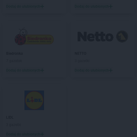
ROSSMANN
Bielsk Podlaski
Dodaj do ulubionych
Dodaj do ulubionych
ROSSMANN
Bielsko-Biała
ROSSMANN
Bieruń
ROSSMANN
Bierutów
ROSSMANN
Biłgoraj
ROSSMANN
Biskupiec
ROSSMANN
Blachownia
ROSSMANN
Błonie
Biedronka
NETTO
ROSSMANN
Bobolice
7 gazetek
3 gazetki
ROSSMANN
Bobowa
Dodaj do ulubionych
Dodaj do ulubionych
ROSSMANN
Bochnia
ROSSMANN
Bogatynia
ROSSMANN
Boguchwała
ROSSMANN
Boguszów-Gorce
ROSSMANN
Bolechowo
ROSSMANN
Bolesławiec
LIDL
ROSSMANN
Bolków
3 gazetki
ROSSMANN
Bolszewo
ROSSMANN
Borek Wielkopolski
Dodaj do ulubionych