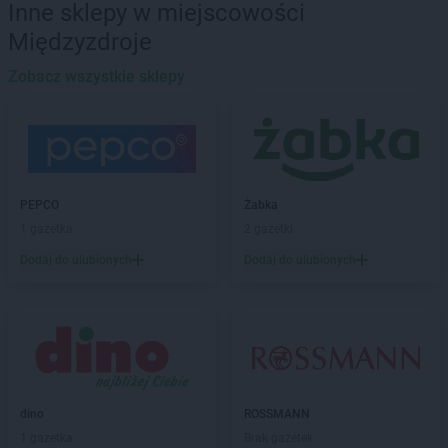
Inne sklepy w miejscowości
ROSSMANN
Barlinek
Międzyzdroje
ROSSMANN
Bartoszyce
ROSSMANN
Barwice
Zobacz wszystkie sklepy
ROSSMANN
Będzin
ROSSMANN
Bełchatów
ROSSMANN
Bełżyce
ROSSMANN
Biała Piska
ROSSMANN
Biała Podlaska
PEPCO
Żabka
ROSSMANN
Białe Błota
1 gazetka
2 gazetki
ROSSMANN
Białka Tatrzańska
Dodaj do ulubionych
Dodaj do ulubionych
ROSSMANN
Białki
ROSSMANN
Białobrzegi
ROSSMANN
Bialogard
ROSSMANN
Białystok
ROSSMANN
Biecz
ROSSMANN
Biedrusko
ROSSMANN
Bielany Wrocławskie
dino
ROSSMANN
ROSSMANN
Bielawa
1 gazetka
Brak gazetek