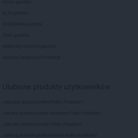
Action gazetka
ROSSMANN
Ciechanów
ALDI gazetka
ROSSMANN
Ciechanowiec
ROSSMANN
Ciechocinek
ROSSMANN gazetka
ROSSMANN
Cieszyn
Dealz gazetka
ROSSMANN
Czaplinek
ROSSMANN
Czarna
Delikatesy Centrum gazetka
ROSSMANN
Czarna Białostocka
Gazetka Świąteczne Promocje
ROSSMANN
Czarne
ROSSMANN
Czarnków
ROSSMANN
Czchów
ROSSMANN
Czechowice-Dziedzice
Ulubione produkty użytkowników
ROSSMANN
Czeladź
ROSSMANN
Czernichów
Jakie jest ulubione mleko Polek i Polaków?
ROSSMANN
Czerniejewo
ROSSMANN
Czernikowo
Jaki jest ulubiony papier toaletowy Polek i Polaków?
ROSSMANN
Czersk
Jaka jest ulubiona woda Polek i Polaków?
ROSSMANN
Czerwionka-Leszczyny
ROSSMANN
Częstochowa
Jakie są ulubione płatki owsiane Polek i Polaków?