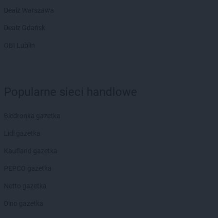
Dealz Warszawa
ROSSMANN
Bytów
Dealz Gdańsk
ROSSMANN
CH
ROSSMANN
Chełm
OBI Lublin
ROSSMANN
Chełmek
ROSSMANN
Chełmno
ROSSMANN
Chełmża
ROSSMANN
Chocianów
Popularne sieci handlowe
ROSSMANN
Chociwel
ROSSMANN
Choczewo
Biedronka gazetka
ROSSMANN
Chodzież
Lidl gazetka
ROSSMANN
Chojna
ROSSMANN
Chojnice
Kaufland gazetka
ROSSMANN
Chojnów
PEPCO gazetka
ROSSMANN
Choroszcz
ROSSMANN
Chorzów
Netto gazetka
ROSSMANN
Choszczno
Dino gazetka
ROSSMANN
Chrzanów
ROSSMANN
Chwaszczyno