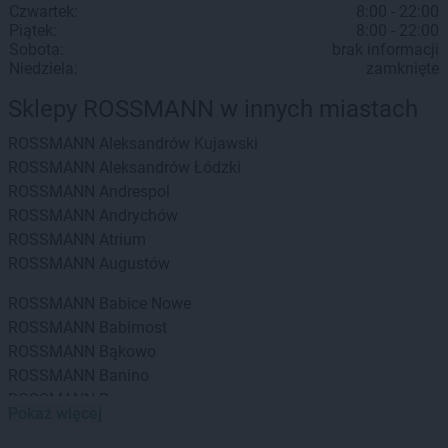
Czwartek:
8:00 - 22:00
Piątek:
8:00 - 22:00
Sobota:
brak informacji
Niedziela:
zamknięte
Sklepy ROSSMANN w innych miastach
ROSSMANN
Aleksandrów Kujawski
ROSSMANN
Aleksandrów Łódzki
ROSSMANN
Andrespol
ROSSMANN
Andrychów
ROSSMANN
Atrium
ROSSMANN
Augustów
ROSSMANN
Babice Nowe
ROSSMANN
Babimost
ROSSMANN
Bąkowo
ROSSMANN
Banino
ROSSMANN
Baranowo
Pokaż więcej
ROSSMANN
Barcin
ROSSMANN
Barczewo