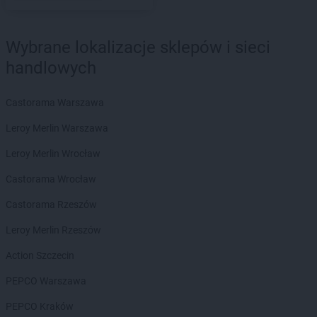
ROSSMANN
Braniewo
ROSSMANN
Brodnica
Wybrane lokalizacje sklepów i sieci
ROSSMANN
Brusy
ROSSMANN
Brwinów
handlowych
ROSSMANN
Brzeg
ROSSMANN
Brzeg Dolny
Castorama Warszawa
ROSSMANN
Brzesko
Leroy Merlin Warszawa
ROSSMANN
Brzeszcze
ROSSMANN
Brzeziny
Leroy Merlin Wrocław
ROSSMANN
Brzostek
Castorama Wrocław
ROSSMANN
Brzozów
ROSSMANN
Budzistowo
Castorama Rzeszów
ROSSMANN
Buk
Leroy Merlin Rzeszów
ROSSMANN
Busko-Zdrój
ROSSMANN
Byczyna
Action Szczecin
ROSSMANN
Bydgoszcz
PEPCO Warszawa
ROSSMANN
Bystrzyca Kłodzka
ROSSMANN
Bytom
PEPCO Kraków
ROSSMANN
Bytom Odrzański