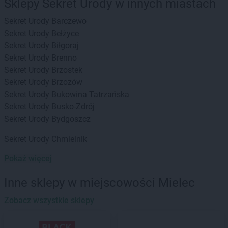
Sklepy Sekret Urody w innych miastach
Sekret Urody
Barczewo
Sekret Urody
Bełżyce
Sekret Urody
Biłgoraj
Sekret Urody
Brenno
Sekret Urody
Brzostek
Sekret Urody
Brzozów
Sekret Urody
Bukowina Tatrzańska
Sekret Urody
Busko-Zdrój
Sekret Urody
Bydgoszcz
Sekret Urody
Chmielnik
Pokaż więcej
Sekret Urody
Dęblin
Sekret Urody
Dębno
Inne sklepy w miejscowości Mielec
Sekret Urody
Dubiecko
Zobacz wszystkie sklepy
Sekret Urody
Frysztak
Sekret Urody
Gdów