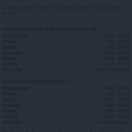
W miejscowości Mielec znajdziesz obecnie 2 sklepy Sekret
Urody.
Sekret Urody
Mielec
aleja Ducha Świętego 9B
Poniedziałek:
6:00 - 20:00
Wtorek:
6:00 - 20:00
Środa:
6:00 - 20:00
Czwartek:
6:00 - 20:00
Piątek:
6:00 - 20:00
Sobota:
6:00 - 17:00
Niedziela:
brak informacji
Sekret Urody
Mielec
Botaniczna 1
Poniedziałek:
9:00 - 18:00
Wtorek:
9:00 - 18:00
Środa:
9:00 - 18:00
Czwartek:
9:00 - 18:00
Piątek:
9:00 - 18:00
Sobota:
8:00 - 14:00
Niedziela:
brak informacji