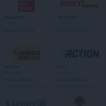
Sekret Urody
Głogów Małopolski
Sekret Urody
Gorlice
Sekret Urody
Grudziądz
Black Red White
BRICOMARCHE
Sekret Urody
Grupa
1 gazetka
7 gazetek
Sekret Urody
Janowiec Wielkopolski
Dodaj do ulubionych
Dodaj do ulubionych
Sekret Urody
Jarosław
Sekret Urody
Jasło
Sekret Urody
Kamień Krajeński
Sekret Urody
Kielce
Sekret Urody
Kock
abra meble
Action
Sekret Urody
Kołaczyce
Brak gazetek
2 gazetki
Sekret Urody
Korczyna
Sekret Urody
Koziegłowy
Dodaj do ulubionych
Dodaj do ulubionych
Sekret Urody
Krośniewice
Sekret Urody
Krosno
Sekret Urody
Kunów