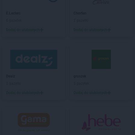
Sekret Urody
Łańcut
Sekret Urody
Lesko
E.Leclerc
Chorten
Sekret Urody
Leżajsk
6 gazetek
2 gazetki
Dodaj do ulubionych
Dodaj do ulubionych
Sekret Urody
Miechów
Sekret Urody
Mielec
Sekret Urody
Mosina
Sekret Urody
Mrocza
Sekret Urody
Olsztyn
Sekret Urody
Opatów
Dealz
groszek
Sekret Urody
Ostrowiec Świętokrzyski
2 gazetki
5 gazetek
Sekret Urody
Ożarów
Dodaj do ulubionych
Dodaj do ulubionych
Sekret Urody
Piła
Sekret Urody
Pilzno
Sekret Urody
Pińczów
Sekret Urody
Połajewo
Sekret Urody
Połaniec