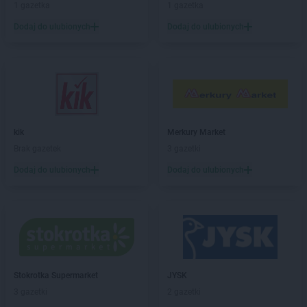
Sekret Urody
Włoszakowice
1 gazetka
1 gazetka
Sekret Urody
Włoszczowa
Dodaj do ulubionych
Dodaj do ulubionych
Sekret Urody
Wysoka
Sekret Urody
Zakrzów
Sekret Urody
Złotów
Sekret Urody
Żołynia
kik
Merkury Market
Brak gazetek
3 gazetki
Dodaj do ulubionych
Dodaj do ulubionych
Stokrotka Supermarket
JYSK
3 gazetki
2 gazetki