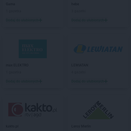
Sekret Urody
Przeworsk
Gama
hebe
1 gazetka
3 gazetki
Sekret Urody
Radzyń Podlaski
Sekret Urody
Rudnik nad Sanem
Dodaj do ulubionych
Dodaj do ulubionych
Sekret Urody
Rzeszów
Sekret Urody
Sandomierz
Sekret Urody
Sanok
Sekret Urody
Sędziszów Małopolski
Sekret Urody
Skarżysko-Kamienna
Sekret Urody
max ELEKTRO
Sompolno
LEWIATAN
Sekret Urody
1 gazetka
Stalowa Wola
4 gazetki
Sekret Urody
Starachowice
Dodaj do ulubionych
Dodaj do ulubionych
Sekret Urody
Strzyżów
Sekret Urody
Suchedniów
Sekret Urody
Wąbrzeźno
Sekret Urody
Wałcz
Sekret Urody
Więcbork
Sekret Urody
Wiśniowa
kakto.pl
Leroy Merlin