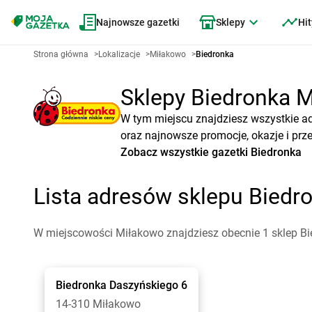
Najnowsze gazetki
Sklepy
Hit
Strona główna
>
Lokalizacje
>
Miłakowo
>
Biedronka
Sklepy Biedronka M
W tym miejscu znajdziesz wszystkie a
oraz najnowsze promocje, okazje i prz
Zobacz wszystkie gazetki Biedronka
Lista adresów sklepu Bied
W miejscowości Miłakowo znajdziesz obecnie 1 sklep Bi
Biedronka
Daszyńskiego 6
14-310 Miłakowo