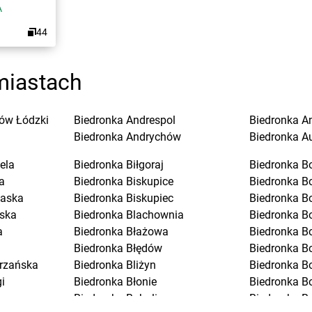
A
44
miastach
ów Łódzki
Biedronka
Andrespol
Biedronka
A
Biedronka
Andrychów
Biedronka
A
ela
Biedronka
Biłgoraj
Biedronka
B
a
Biedronka
Biskupice
Biedronka
B
laska
Biedronka
Biskupiec
Biedronka
B
ska
Biedronka
Blachownia
Biedronka
B
a
Biedronka
Błażowa
Biedronka
B
Biedronka
Błędów
Biedronka
Bo
trzańska
Biedronka
Bliżyn
Biedronka
B
i
Biedronka
Błonie
Biedronka
B
Biedronka
Bobolice
Biedronka
B