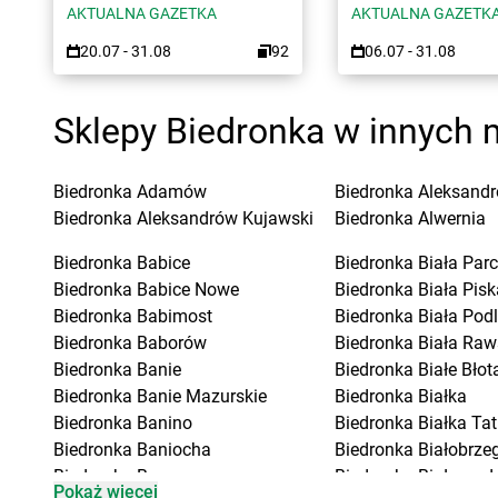
AKTUALNA GAZETKA
AKTUALNA GAZETK
20.07 - 31.08
92
06.07 - 31.08
Sklepy Biedronka w innych 
Biedronka
Adamów
Biedronka
Aleksandr
Biedronka
Aleksandrów Kujawski
Biedronka
Alwernia
Biedronka
Babice
Biedronka
Biała Parc
Biedronka
Babice Nowe
Biedronka
Biała Pisk
Biedronka
Babimost
Biedronka
Biała Pod
Biedronka
Baborów
Biedronka
Biała Raw
Biedronka
Banie
Biedronka
Białe Błot
Biedronka
Banie Mazurskie
Biedronka
Białka
Biedronka
Banino
Biedronka
Białka Ta
Biedronka
Baniocha
Biedronka
Białobrzeg
Biedronka
Baranowo
Biedronka
Białogard
Pokaż więcej