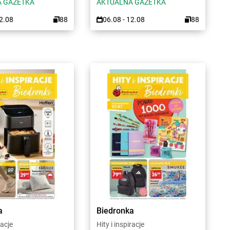
 GAZETKA
AKTUALNA GAZETKA
12.08
88
06.08 - 12.08
88
a
Biedronka
racje
Hity i inspiracje