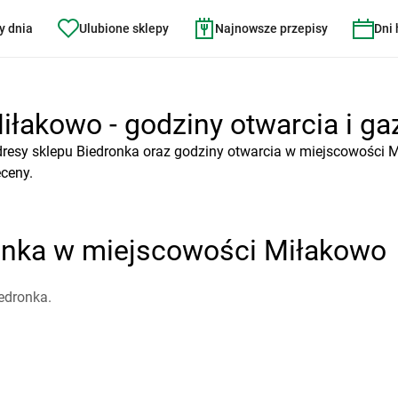
y dnia
Ulubione sklepy
Najnowsze przepisy
Dni
iłakowo - godziny otwarcia i ga
dresy sklepu Biedronka oraz godziny otwarcia w miejscowości 
eceny.
ronka w miejscowości Miłakowo
edronka.