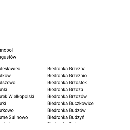
nnopol
ugustów
olesławiec
Biedronka
Brzezna
olków
Biedronka
Brzeźnio
olszewo
Biedronka
Brzostek
ońki
Biedronka
Brzoza
orek Wielkopolski
Biedronka
Brzozów
rki
Biedronka
Buczkowice
orkowo
Biedronka
Budzów
orne Sulinowo
Biedronka
Budzyń
orówiec
Biedronka
Buk