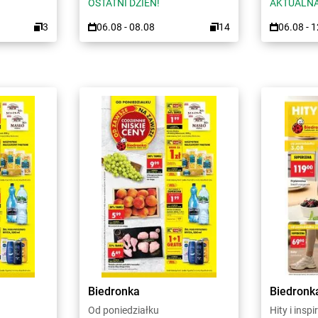
OSTATNI DZIEŃ!
AKTUALNA
3
06.08 - 08.08
14
06.08 - 
Biedronka
Biedronk
Od poniedziałku
Hity i inspi