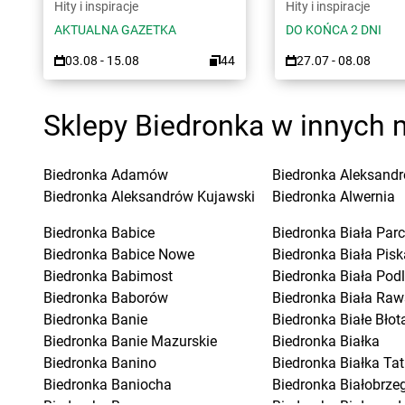
Hity i inspiracje
Hity i inspiracje
AKTUALNA GAZETKA
DO KOŃCA 2 DNI
03.08 - 15.08
44
27.07 - 08.08
Sklepy Biedronka w innych 
Biedronka
Adamów
Biedronka
Aleksandr
Biedronka
Aleksandrów Kujawski
Biedronka
Alwernia
Biedronka
Babice
Biedronka
Biała Parc
Biedronka
Babice Nowe
Biedronka
Biała Pisk
Biedronka
Babimost
Biedronka
Biała Pod
Biedronka
Baborów
Biedronka
Biała Raw
Biedronka
Banie
Biedronka
Białe Błot
Biedronka
Banie Mazurskie
Biedronka
Białka
Biedronka
Banino
Biedronka
Białka Ta
Biedronka
Baniocha
Biedronka
Białobrzeg