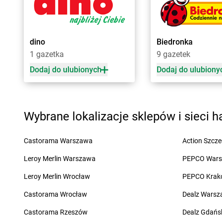
Biedronka
Chełm
Biedronka
Chojna
Biedronka
Chełmek
Biedronka
Chojnice
Biedronka
Chełmno
Biedronka
Chojnów
Biedronka
Chełmża
Biedronka
Choroszc
dino
Biedronka
Biedronka
Chmielnik
Biedronka
Chorzele
1 gazetka
9 gazetek
Biedronka
Chmielów
Biedronka
Chorzów
Dodaj do ulubionych
Dodaj do ulubiony
Biedronka
Choceń
Biedronka
Choszczn
Biedronka
Chocianów
Biedronka
Chotomó
Biedronka
Chocianowice
Biedronka
Chróścice
Biedronka
Chociwel
Biedronka
Chrzanów
Wybrane lokalizacje sklepów i sieci 
Biedronka
Ćmielów
Biedronka
Ćwiklice
Castorama Warszawa
Action Szcze
Biedronka
Dąbrowa Białostocka
Biedronka
Dębnica 
Biedronka
Leroy Merlin Warszawa
Dąbrowa Biskupia
Biedronka
PEPCO War
Dębno
Biedronka
Dąbrowa Górnicza
Biedronka
Dębowa
Leroy Merlin Wrocław
PEPCO Krak
Biedronka
Dąbrowa Rzeczycka
Biedronka
Dębowiec
Biedronka
Castorama Wrocław
Dąbrowa Tarnowska
Biedronka
Dealz Wars
Debrzno
Biedronka
Dąbrówka
Biedronka
Deszczno
Castorama Rzeszów
Dealz Gdańs
Biedronka
Dąbrówka-Ług
Biedronka
Długołęka