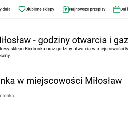
y dnia
Ulubione sklepy
Najnowsze przepisy
Dni
łosław - godziny otwarcia i gaz
dresy sklepu Biedronka oraz godziny otwarcia w miejscowości M
eceny.
onka w miejscowości Miłosław
edronka.