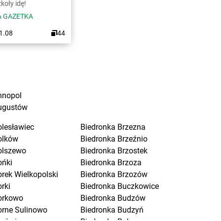
koły idę!
 GAZETKA
31.08
44
nnopol
ugustów
olesławiec
Biedronka
Brzezna
olków
Biedronka
Brzeźnio
olszewo
Biedronka
Brzostek
ońki
Biedronka
Brzoza
orek Wielkopolski
Biedronka
Brzozów
rki
Biedronka
Buczkowice
orkowo
Biedronka
Budzów
orne Sulinowo
Biedronka
Budzyń