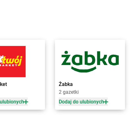
orówiec
Biedronka
Buk
ranice
Biedronka
Bukowno
raniewo
Biedronka
Bulowice
rańsk
Biedronka
Busko-Zdrój
renna
Biedronka
Bychawa
rodnica
Biedronka
Byczyna
rusy
Biedronka
Bydgoszcz
rwinów
Biedronka
Bystrzyca Górna
rzeg
Biedronka
Bystrzyca Kłodzka
rzeg Dolny
Biedronka
Bytom
rześć Kujawski
Biedronka
Bytom Odrzański
rzesko
Biedronka
Bytów
ket
Żabka
rzeszcze
2 gazetki
rzeziny
 ulubionych
Dodaj do ulubionych
zaniec
Biedronka
Czempiń
zaplinek
Biedronka
Czerniejewo
zapury
Biedronka
Czernikowo
zarna
Biedronka
Czersk