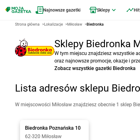
Najnowsze gazetki
Sklepy
Hit
Strona główna
>
Lokalizacje
>
Miłosław
>
Biedronka
Sklepy Biedronka Mi
W tym miejscu znajdziesz wszystkie a
oraz najnowsze promocje, okazje i prz
Zobacz wszystkie gazetki Biedronka
Lista adresów sklepu Biedr
W miejscowości Miłosław znajdziesz obecnie 1 sklep Bi
Biedronka
Poznańska 10
62-320 Miłosław