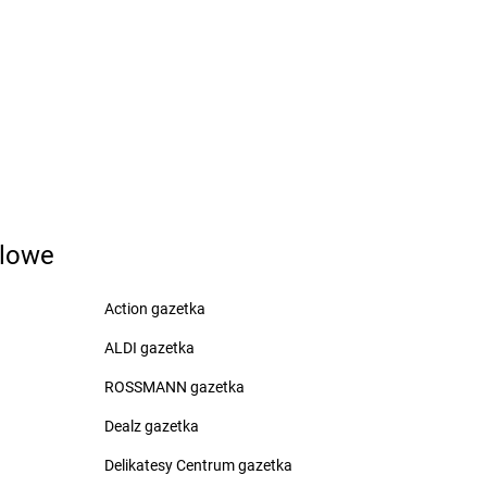
zarna Białostocka
Biedronka
Czerwieńsk
zarna Dąbrówka
Biedronka
Czerwińsk nad Wisłą
zarna Woda
Biedronka
Czerwionka-Leszczyny
zarne
Biedronka
Czerwonak
zarnków
Biedronka
Częstochowa
zarny Dunajec
Biedronka
Człopa
zchów
Biedronka
Człuchów
zechowice-Dziedzice
Biedronka
Czosnów
zeladź
Biedronka
Czyżew
zemierniki
dlowe
Action gazetka
oruchów
Biedronka
Dygowo
rawno
ALDI gazetka
Biedronka
Dynów
rawski Młyn
Biedronka
Dywity
ROSSMANN gazetka
rawsko Pomorskie
Biedronka
Działdowo
rezdenko
Dealz gazetka
Biedronka
Dziemiany
robin
Biedronka
Dzierzgoń
Delikatesy Centrum gazetka
rogomyśl
Biedronka
Dzierżoniów