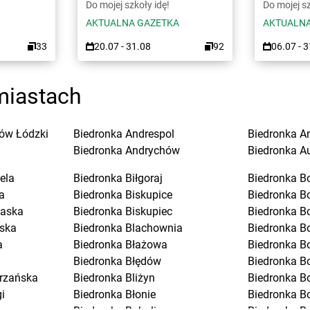
Do mojej szkoły idę!
Do mojej sz
AKTUALNA GAZETKA
AKTUALNA
33
20.07 - 31.08
92
06.07 - 
miastach
ów Łódzki
Biedronka
Andrespol
Biedronka
A
Biedronka
Andrychów
Biedronka
A
ela
Biedronka
Biłgoraj
Biedronka
B
a
Biedronka
Biskupice
Biedronka
B
laska
Biedronka
Biskupiec
Biedronka
B
ska
Biedronka
Blachownia
Biedronka
B
a
Biedronka
Błażowa
Biedronka
B
Biedronka
Błędów
Biedronka
Bo
trzańska
Biedronka
Bliżyn
Biedronka
B
i
Biedronka
Błonie
Biedronka
B