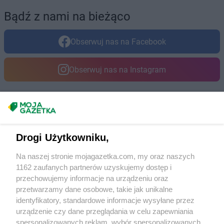
Bądź z nami na bieżąco
Obserwuj nas na Facebook
Obserwuj nas na Instagram
Masz sugestie lub pytania?
Napisz do nas:
support@mojagazetka.com
Drogi Użytkowniku,
Współpraca z nami
Na naszej stronie mojagazetka.com, my oraz naszych
Zobacz szczegóły
1162 zaufanych partnerów uzyskujemy dostęp i
Retail Radar – analiza rynku
przechowujemy informacje na urządzeniu oraz
przetwarzamy dane osobowe, takie jak unikalne
identyfikatory, standardowe informacje wysyłane przez
Wasze ulubione produkty
urządzenie czy dane przeglądania w celu zapewniania
spersonalizowanych reklam, wybór spersonalizowanych