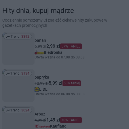
Hity dnia, kupuj mądrze
Codziennie pomożemy Ci znaleźć ciekawe hity zakupowe w
gazetkach promocyjnych
Trend:
3392
Trend: 3392
banan
2,99 zł
6,99 zł
57% TANIEJ
Biedronka
Oferta ważna od 07.08 do 08.08
Trend:
3134
Trend: 3134
papryka
5,99 zł
12,99 zł
53% taniej
LIDL
Oferta ważna od 06.08 do 08.08
Trend:
3024
Trend: 3024
Arbuz
1,49 zł
4,99 zł
70% TANIEJ
Kaufland