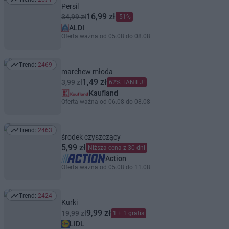
Trend: 2671
Persil
16,99 zł
34,99 zł
-51%
ALDI
Oferta ważna od 05.08 do 08.08
Trend:
2469
Trend: 2469
marchew młoda
1,49 zł
3,99 zł
62% TANIEJ!
Kaufland
Oferta ważna od 06.08 do 08.08
Trend:
2463
Trend: 2463
środek czyszczący
5,99 zł
Niższa cena z 30 dni
Action
Oferta ważna od 05.08 do 11.08
Trend:
2424
Trend: 2424
Kurki
9,99 zł
19,99 zł
1 + 1 gratis
LIDL