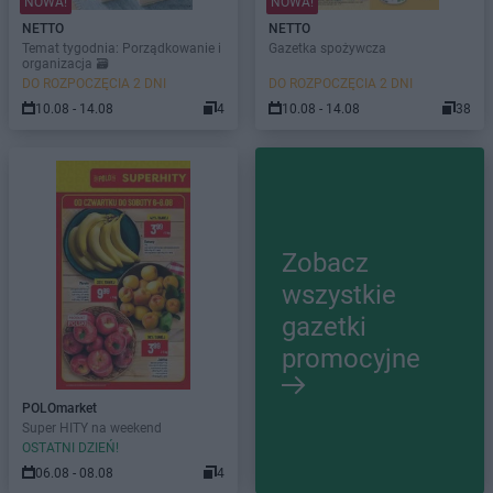
NOWA!
NOWA!
NETTO
NETTO
Temat tygodnia: Porządkowanie i
Gazetka spożywcza
organizacja 🗃️
DO ROZPOCZĘCIA 2 DNI
DO ROZPOCZĘCIA 2 DNI
10.08 - 14.08
4
10.08 - 14.08
38
Zobacz
wszystkie
gazetki
promocyjne
POLOmarket
Super HITY na weekend
OSTATNI DZIEŃ!
06.08 - 08.08
4