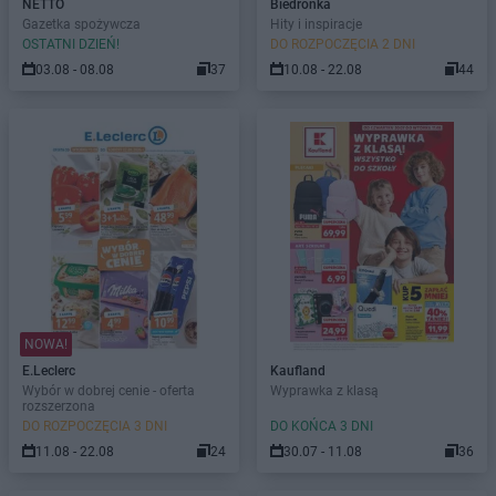
NETTO
Biedronka
Gazetka spożywcza
Hity i inspiracje
OSTATNI DZIEŃ!
DO ROZPOCZĘCIA 2 DNI
03.08 - 08.08
37
10.08 - 22.08
44
NOWA!
E.Leclerc
Kaufland
Wybór w dobrej cenie - oferta
Wyprawka z klasą
rozszerzona
DO ROZPOCZĘCIA 3 DNI
DO KOŃCA 3 DNI
11.08 - 22.08
24
30.07 - 11.08
36