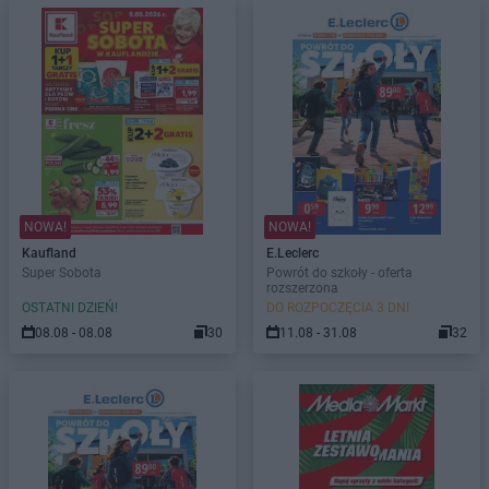
NOWA!
NOWA!
Kaufland
E.Leclerc
Super Sobota
Powrót do szkoły - oferta
rozszerzona
OSTATNI DZIEŃ!
DO ROZPOCZĘCIA 3 DNI
08.08 - 08.08
30
11.08 - 31.08
32