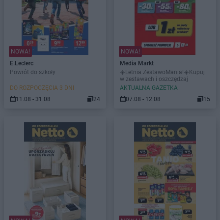
NOWA!
NOWA!
E.Leclerc
Media Markt
Powrót do szkoły
☀️Letnia ZestawoMania!☀️Kupuj
w zestawach i oszczędzaj
DO ROZPOCZĘCIA 3 DNI
AKTUALNA GAZETKA
11.08 - 31.08
24
07.08 - 12.08
15