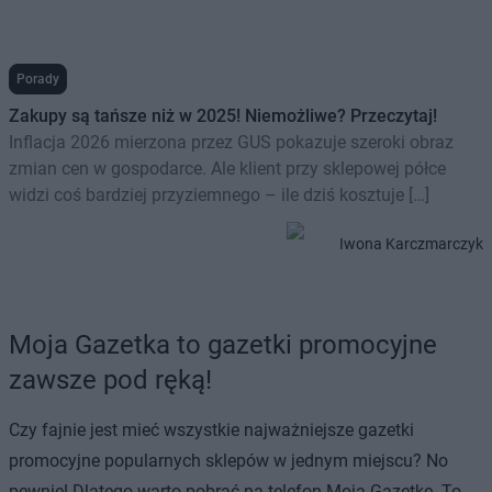
Porady
Zakupy są tańsze niż w 2025! Niemożliwe? Przeczytaj!
Inflacja 2026 mierzona przez GUS pokazuje szeroki obraz
zmian cen w gospodarce. Ale klient przy sklepowej półce
widzi coś bardziej przyziemnego – ile dziś kosztuje […]
Iwona Karczmarczyk
Moja Gazetka to gazetki promocyjne
zawsze pod ręką!
Czy fajnie jest mieć wszystkie najważniejsze gazetki
promocyjne popularnych sklepów w jednym miejscu? No
pewnie! Dlatego warto pobrać na telefon Moją Gazetkę. To