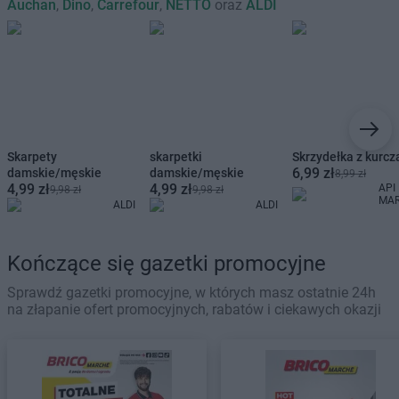
Auchan
,
Dino
,
Carrefour
,
NETTO
oraz
ALDI
Skarpety
skarpetki
Skrzydełka z kurcz
6,99 zł
damskie/męskie
damskie/męskie
8,99 zł
4,99 zł
4,99 zł
API
9,98 zł
9,98 zł
MA
ALDI
ALDI
Kończące się gazetki promocyjne
Sprawdź gazetki promocyjne, w których masz ostatnie 24h
na złapanie ofert promocyjnych, rabatów i ciekawych okazji