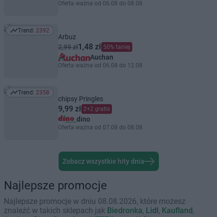
Oferta ważna od 06.08 do 08.08
Trend:
2392
Trend: 2392
Arbuz
1,48 zł
2,99 zł
50% taniej
Auchan
Oferta ważna od 06.08 do 12.08
Trend:
2358
Trend: 2358
chipsy Pringles
9,99 zł
2+2 gratis
dino
Oferta ważna od 07.08 do 08.08
Zobacz wszystkie hity dnia
Najlepsze promocje
Najlepsze promocje w dniu 08.08.2026, które możesz
znaleźć w takich sklepach jak
Biedronka
,
Lidl
,
Kaufland
,