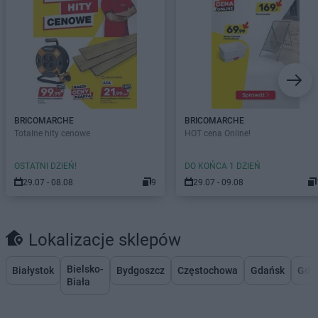
BRICOMARCHE
BRICOMARCHE
Totalne hity cenowe
HOT cena Online!
OSTATNI DZIEŃ!
DO KOŃCA 1 DZIEŃ
29.07 - 08.08
9
29.07 - 09.08
Lokalizacje sklepów
Bielsko-
Białystok
Bydgoszcz
Częstochowa
Gdańsk
Gdy
Biała