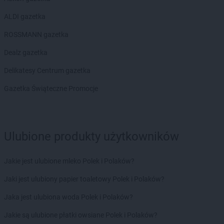
NETTO
Jaktorów
ALDI gazetka
NETTO
Jarocin
NETTO
Jastrowie
ROSSMANN gazetka
NETTO
Jastrzębie-Zdrój
Dealz gazetka
NETTO
Jawor
NETTO
Jaworze
Delikatesy Centrum gazetka
NETTO
Jaworzno
Gazetka Świąteczne Promocje
NETTO
Jędrzejów
NETTO
Jelenia Góra
NETTO
Jelonek
NETTO
Józefów
Ulubione produkty użytkowników
NETTO
Kalisz
NETTO
Kamień Pomorski
Jakie jest ulubione mleko Polek i Polaków?
NETTO
Kamionki
Jaki jest ulubiony papier toaletowy Polek i Polaków?
NETTO
Karpacz
NETTO
Katowice
Jaka jest ulubiona woda Polek i Polaków?
NETTO
Kazimierza Wielka
Jakie są ulubione płatki owsiane Polek i Polaków?
NETTO
Kędzierzyn-Koźle