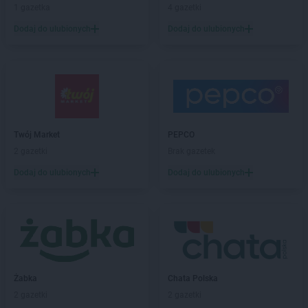
NETTO
Brzeszcze
1 gazetka
4 gazetki
NETTO
Brzozów
Dodaj do ulubionych
Dodaj do ulubionych
NETTO
Buk
NETTO
Bydgoszcz
NETTO
Bystrzyca Kłodzka
NETTO
Bytom
NETTO
Bytów
NETTO
Chełmno
Twój Market
PEPCO
NETTO
Chełmża
2 gazetki
Brak gazetek
NETTO
Chocianów
Dodaj do ulubionych
Dodaj do ulubionych
NETTO
Chodzież
NETTO
Chojna
NETTO
Chojnice
NETTO
Chojnów
NETTO
Chorzów
NETTO
Choszczno
Żabka
Chata Polska
NETTO
Chrzanów
2 gazetki
2 gazetki
NETTO
Chrząstowice