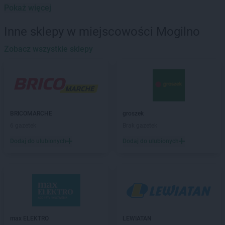
NETTO
Białogard
Pokaż więcej
NETTO
Białystok
NETTO
Bielany Wrocławskie
Inne sklepy w miejscowości Mogilno
NETTO
Bielawa
NETTO
Zobacz wszystkie sklepy
Bielsko-Biała
NETTO
Biłgoraj
NETTO
Biskupiec
NETTO
Blizne Jasińskiego
NETTO
Błonie
NETTO
Bochnia
BRICOMARCHE
groszek
NETTO
Bogatynia
6 gazetek
Brak gazetek
NETTO
Bolechowo
Dodaj do ulubionych
Dodaj do ulubionych
NETTO
Bolszewo
NETTO
Borzęcin Mały
NETTO
Braniewo
NETTO
Brodnica
NETTO
Brwinów
NETTO
Brzeg
NETTO
Brzeg Dolny
max ELEKTRO
LEWIATAN