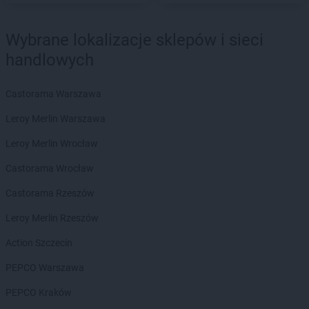
NETTO
Drawsko Pomorskie
NETTO
Drezdenko
Wybrane lokalizacje sklepów i sieci
NETTO
Działdowo
NETTO
Dzierzgoń
handlowych
NETTO
Dzierżoniów
Castorama Warszawa
NETTO
Ełk
Leroy Merlin Warszawa
NETTO
Gajków
NETTO
Leroy Merlin Wrocław
Garwolin
NETTO
Gdańsk
Castorama Wrocław
NETTO
Gdynia
NETTO
Castorama Rzeszów
Gliwice
NETTO
Głogów
Leroy Merlin Rzeszów
NETTO
Głuchołazy
NETTO
Action Szczecin
Gniew
NETTO
Gniewkowo
PEPCO Warszawa
NETTO
Gniezno
NETTO
PEPCO Kraków
Gołdap