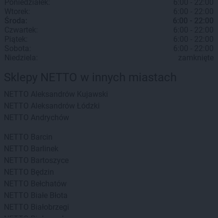
Poniedziałek:
6:00 - 22:00
Wtorek:
6:00 - 22:00
Środa:
6:00 - 22:00
Czwartek:
6:00 - 22:00
Piątek:
6:00 - 22:00
Sobota:
6:00 - 22:00
Niedziela:
zamknięte
Sklepy NETTO w innych miastach
NETTO
Aleksandrów Kujawski
NETTO
Aleksandrów Łódzki
NETTO
Andrychów
NETTO
Barcin
NETTO
Barlinek
NETTO
Bartoszyce
NETTO
Będzin
NETTO
Bełchatów
NETTO
Białe Błota
NETTO
Białobrzegi