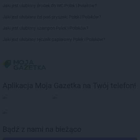
NETTO
Kępno
Jaki jest ulubiony środek do WC Polek i Polaków?
NETTO
Kętrzyn
Jaki jest ulubiony żel pod prysznic Polek i Polaków?
NETTO
Kęty
NETTO
Kielce
Jaki jest ulubiony szampon Polek i Polaków?
NETTO
Kłaj
Jaki jest ulubiony ręcznik papierowy Polek i Polaków?
NETTO
Kłobuck
NETTO
Kłodawa
NETTO
Kluczbork
NETTO
Knurów
NETTO
Kolbudy
NETTO
Koło
Aplikacja Moja Gazetka na Twój telefon!
NETTO
Kołobrzeg
NETTO
Komorniki
NETTO
Konin
NETTO
Końskie
NETTO
Kórnik
NETTO
Kościan
Bądź z nami na bieżąco
NETTO
Kościerzyna