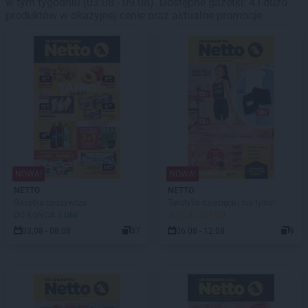
w tym tygodniu (03.08 - 09.08). Dostępne gazetki: 4 i dużo
produktów w okazyjnej cenie oraz aktualne promocje.
NOWA!
NOWA!
NETTO
NETTO
Gazetka spożywcza
Tekstylia dziecięce i nie tylko!
DO KOŃCA 3 DNI
JUŻ OD JUTRA!
03.08 - 08.08
37
06.08 - 12.08
9