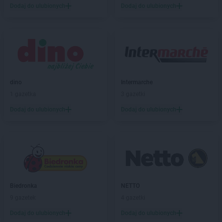
NETTO
Ciechocinek
Dodaj do ulubionych
Dodaj do ulubionych
NETTO
Cieszyn
NETTO
Czaplinek
NETTO
Czarna Białostocka
NETTO
Czarnków
NETTO
Czechowice-Dziedzice
NETTO
Czeladź
dino
Intermarche
NETTO
Czersk
1 gazetka
3 gazetki
NETTO
Czerwionka-Leszczyny
Dodaj do ulubionych
Dodaj do ulubionych
NETTO
Częstochowa
NETTO
Człuchów
NETTO
Dąbrowa Górnicza
NETTO
Darłowo
NETTO
Dęblin
NETTO
Dębno
Biedronka
NETTO
NETTO
Dobra
9 gazetek
4 gazetki
NETTO
Dobre Miasto
Dodaj do ulubionych
Dodaj do ulubionych
NETTO
Dobrzeń Wielki