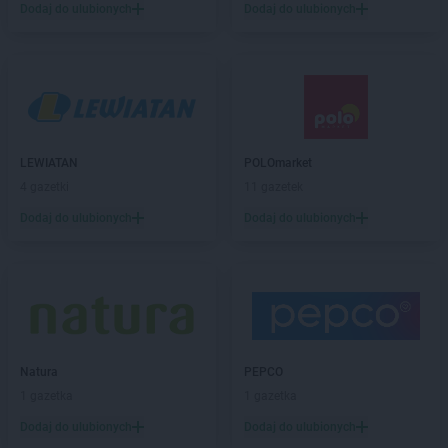
POLOmarket
Czaplinek
Dodaj do ulubionych
Dodaj do ulubionych
POLOmarket
Czarne
POLOmarket
Czempiń
POLOmarket
Czernikowo
POLOmarket
Czersk
POLOmarket
Częstochowa
LEWIATAN
POLOmarket
POLOmarket
Dąbki
4 gazetki
11 gazetek
POLOmarket
Darłowo
POLOmarket
Debrzno
Dodaj do ulubionych
Dodaj do ulubionych
POLOmarket
Drawsko Pomorskie
POLOmarket
Dziwnów
POLOmarket
Dziwnówek
POLOmarket
Dźwirzyno
POLOmarket
Gdańsk
Natura
PEPCO
POLOmarket
Gdynia
1 gazetka
1 gazetka
POLOmarket
Gliwice
POLOmarket
Głogów
Dodaj do ulubionych
Dodaj do ulubionych