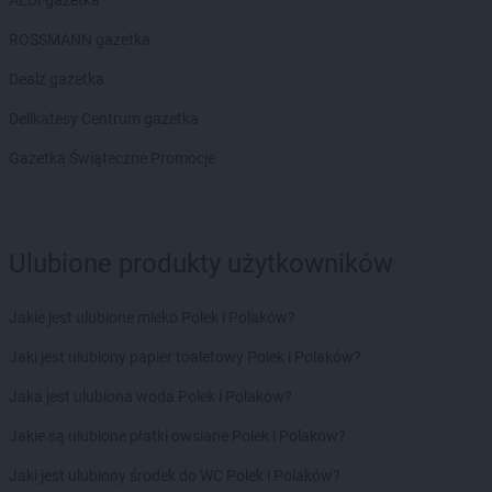
POLOmarket
ALDI gazetka
Miastko
POLOmarket
Mielno
ROSSMANN gazetka
POLOmarket
Mieroszów
POLOmarket
Dealz gazetka
Morąg
POLOmarket
Mosina
Delikatesy Centrum gazetka
POLOmarket
Mrocza
Gazetka Świąteczne Promocje
POLOmarket
Namysłów
POLOmarket
Nidzica
POLOmarket
Niemcz
POLOmarket
Nowe
Ulubione produkty użytkowników
POLOmarket
Nowy Dwór Gdański
POLOmarket
Nysa
Jakie jest ulubione mleko Polek i Polaków?
POLOmarket
Oborniki Śląskie
Jaki jest ulubiony papier toaletowy Polek i Polaków?
POLOmarket
Oleśnica
Jaka jest ulubiona woda Polek i Polaków?
POLOmarket
Olesno
POLOmarket
Opalenica
Jakie są ulubione płatki owsiane Polek i Polaków?
POLOmarket
Opole
Jaki jest ulubiony środek do WC Polek i Polaków?
POLOmarket
Orneta