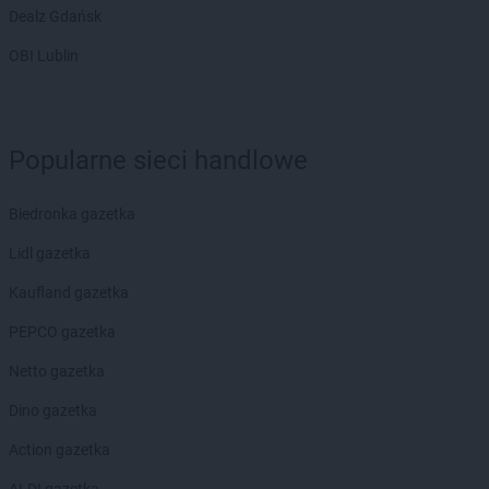
Dealz Gdańsk
POLOmarket
Krynica Morska
POLOmarket
Krzepice
OBI Lublin
POLOmarket
Kurzętnik
POLOmarket
Łeba
POLOmarket
Łobez
Popularne sieci handlowe
POLOmarket
Łowicz
POLOmarket
Lębork
Biedronka gazetka
POLOmarket
Leszno
Lidl gazetka
POLOmarket
Lewin Brzeski
POLOmarket
Licheń Stary
Kaufland gazetka
POLOmarket
Lubawa
PEPCO gazetka
POLOmarket
Lubicz Górny
POLOmarket
Lubin
Netto gazetka
POLOmarket
Luzino
Dino gazetka
POLOmarket
Lwówek Śląski
Action gazetka
POLOmarket
Maszewo