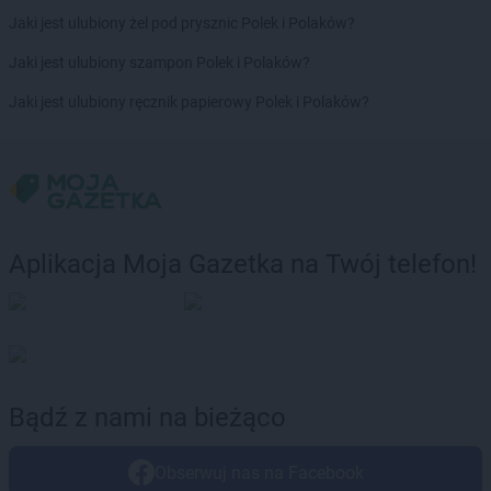
POLOmarket
Orzysz
Jaki jest ulubiony żel pod prysznic Polek i Polaków?
POLOmarket
Osielsko
Jaki jest ulubiony szampon Polek i Polaków?
POLOmarket
Ostrów Wielkopolski
Jaki jest ulubiony ręcznik papierowy Polek i Polaków?
POLOmarket
Pabianice
POLOmarket
Paczków
POLOmarket
Pasłęk
POLOmarket
Pelplin
POLOmarket
Piaski
POLOmarket
Piekary Śląskie
Aplikacja Moja Gazetka na Twój telefon!
POLOmarket
Pigża
POLOmarket
Piotrków Trybunalski
POLOmarket
Pleszew
POLOmarket
Poddębice
POLOmarket
Polanów
POLOmarket
Połczyn-Zdrój
Bądź z nami na bieżąco
POLOmarket
Prabuty
POLOmarket
Pruszcz
Obserwuj nas na Facebook
POLOmarket
Pruszcz Gdański