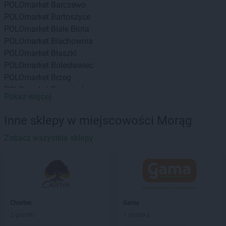
POLOmarket
Barczewo
POLOmarket
Bartoszyce
POLOmarket
Białe Błota
POLOmarket
Blachownia
POLOmarket
Błaszki
POLOmarket
Bolesławiec
POLOmarket
Brzeg
POLOmarket
Brzozówka
Pokaż więcej
POLOmarket
Buk
POLOmarket
Byczyna
Inne sklepy w miejscowości Morąg
POLOmarket
Bydgoszcz
POLOmarket
Zobacz wszystkie sklepy
Bytom
POLOmarket
Choczewo
POLOmarket
Chojnice
POLOmarket
Chojnów
POLOmarket
Ciechanów
Chorten
Gama
POLOmarket
Ciechocinek
2 gazetki
1 gazetka
POLOmarket
Cybinka