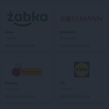
POLOmarket
Golczewo
POLOmarket
Golina
POLOmarket
Golub-Dobrzyń
POLOmarket
Górowo Iławeckie
POLOmarket
Gościcino
POLOmarket
Grębocin
Żabka
ROSSMANN
POLOmarket
Grodków
2 gazetki
Brak gazetek
POLOmarket
Grzybowo
Dodaj do ulubionych
Dodaj do ulubionych
POLOmarket
Hel
POLOmarket
Jabłonowo Pomorskie
POLOmarket
Janikowo
POLOmarket
Jastrzębia Góra
POLOmarket
Jastrzębie-Zdrój
Biedronka
LIDL
POLOmarket
Jawor
10 gazetek
5 gazetek
POLOmarket
Jelenia Góra
Dodaj do ulubionych
Dodaj do ulubionych
POLOmarket
Kalisz
POLOmarket
Kąty Wrocławskie