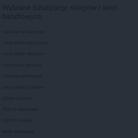
POLOmarket
Kępno
Wybrane lokalizacje sklepów i sieci
POLOmarket
Kętrzyn
handlowych
POLOmarket
Kiełczów
POLOmarket
Kisielice
Castorama Warszawa
POLOmarket
Kleszczów
POLOmarket
Kłobuck
Leroy Merlin Warszawa
POLOmarket
Kłodawa
Leroy Merlin Wrocław
POLOmarket
Koło
POLOmarket
Kołobrzeg
Castorama Wrocław
POLOmarket
Kolonowskie
Castorama Rzeszów
POLOmarket
Konin
POLOmarket
Koronowo
Leroy Merlin Rzeszów
POLOmarket
Kosakowo
Action Szczecin
POLOmarket
Kościerzyna
POLOmarket
Koszalin
PEPCO Warszawa
POLOmarket
Kowalewo Pomorskie
PEPCO Kraków
POLOmarket
Krobia
POLOmarket
Krokowa
Dealz Warszawa
POLOmarket
Krosno Odrzańskie