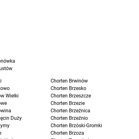
onówka
ustów
i
Chorten
Brwinów
kowo
Chorten
Brzesko
w Wielki
Chorten
Brzeszcze
owe
Chorten
Brzezie
owina
Chorten
Brzeźnica
zęcin Duży
Chorten
Brzeźnio
zymy
Chorten
Brzóski-Gromki
e
Chorten
Brzoza