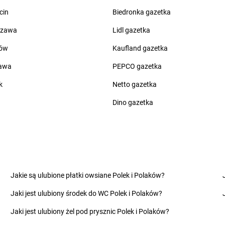
 Drugie
Chorten
Cierno-Żabieniec
Chorten
Cza
cin
Biedronka gazetka
Chorten
Cieszyn
Chorten
Cza
Chorten
Cisewie
Chorten
Cza
szawa
Lidl gazetka
Chorten
Cyców-Kolonia Druga
Chorten
Cze
ów
Kaufland gazetka
o
Chorten
Czadrów
Chorten
Cze
zawa
PEPCO gazetka
Chorten
Dobry Las
Chorten
Dro
Chorten
Dobrzyniewo Duże
Chorten
Drw
k
Netto gazetka
Chorten
Dobrzyniewo Fabryczne
Chorten
Drw
Dino gazetka
Chorten
Dokudów Drugi
Chorten
Drz
Chorten
Dolistowo Nowe
Chorten
Drz
Chorten
Dolna Grupa
Chorten
Drz
Chorten
Domaniew
Chorten
Dub
Chorten
Dopiewo
Chorten
Dub
elna
Chorten
Drawsko Pomorskie
Chorten
Duc
Jakie są ulubione płatki owsiane Polek i Polaków?
Chorten
Drążdżewo
Chorten
Dul
Chorten
Drohiczyn
Chorten
Dzi
Jaki jest ulubiony środek do WC Polek i Polaków?
Chorten
Elżbietów
Jaki jest ulubiony żel pod prysznic Polek i Polaków?