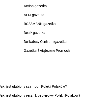
rnotrzew
Chorten
Czosnów
Action gazetka
rnów
Chorten
Czyczkowy
rny Bór
Chorten
Czyże
ALDI gazetka
chowice-Dziedzice
Chorten
Czyżew
ROSSMANN gazetka
rnice Borowe
Dealz gazetka
zdowo
Chorten
Działki
ęck
Chorten
Dziechciniec
Delikatesy Centrum gazetka
inia
Chorten
Dzięcielec
Gazetka Świąteczne Promocje
ewica
Chorten
Dzierlin
onówko
Chorten
Dzierzgów
ycim
Chorten
Dzierżoniów
iny
Chorten
Dziewin
ów
zki
Jaki jest ulubiony szampon Polek i Polaków?
cza Mała
ałdowo
Jaki jest ulubiony ręcznik papierowy Polek i Polaków?