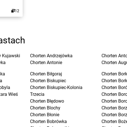
12
astach
 Kujawski
Chorten
Andrzejówka
Chorten
Ant
wka
Chorten
Antonie
Chorten
Aug
ska
Chorten
Biłgoraj
Chorten
Bork
a
Chorten
Biskupiec
Chorten
Bor
obyla
Chorten
Biskupiec-Kolonia
Chorten
Boró
tara Wieś
Trzecia
Chorten
Bor
Chorten
Błędowo
Chorten
Bor
Chorten
Blochy
Chorten
Bor
Chorten
Błonie
Chorten
Bor
Chorten
Bobrówka
Chorten
Boż