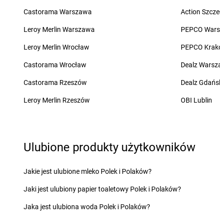
Chorten
Chełm
Chorten
Chojno Nowe
Castorama Warszawa
Action Szcze
Chorten
Chełm Śląski
Chorten
Chojnów
Chorten
Chełmek
Chorten
Choroszcz
Leroy Merlin Warszawa
PEPCO War
Chorten
Chełmno
Chorten
Chorzów
Leroy Merlin Wrocław
PEPCO Krak
Chorten
Chełmża
Chorten
Choszczew
Castorama Wrocław
Dealz Wars
Chorten
Dąbrowa
Chorten
Darłowo
Chorten
Dąbrowa Białostocka
Chorten
Dębki
Castorama Rzeszów
Dealz Gdańs
Chorten
Dąbrowa Chełmińska
Chorten
Dębna
Leroy Merlin Rzeszów
OBI Lublin
Chorten
Dąbrowa Tarnowska
Chorten
Dębnik
Chorten
Dąbrowa Wielka
Chorten
Dębno
Chorten
Dąbrowa-Kaski
Chorten
Dębowica
Chorten
Dąbrówka
Chorten
Debrzno
Ulubione produkty użytkowników
Chorten
Dąbrówka Kościelna
Chorten
Dębsk
Chorten
Dąbrówka Leśna
Chorten
Długa Kości
Jakie jest ulubione mleko Polek i Polaków?
Chorten
Dąbrówki
Chorten
Długie
Chorten
Dąbrówno
Chorten
Dobre
Jaki jest ulubiony papier toaletowy Polek i Polaków?
Chorten
Elbląg
Chorten
Ełk
Jaka jest ulubiona woda Polek i Polaków?