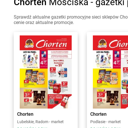
Chorten
Mościska - gazetki
Sprawdź aktualne gazetki promocyjne sieci sklepów Chor
cenie oraz aktualne promocje.
Chorten
Chorten
Lubelskie, Radom - market
Podlasie - market