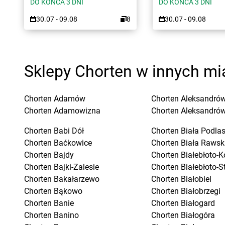
DO KOŃCA 3 DNI
DO KOŃCA 3 DNI
30.07 - 09.08
8
30.07 - 09.08
Sklepy Chorten w innych mi
Chorten
Adamów
Chorten
Aleksandrów
Chorten
Adamowizna
Chorten
Aleksandró
Chorten
Babi Dół
Chorten
Biała Podla
Chorten
Baćkowice
Chorten
Biała Rawsk
Chorten
Bajdy
Chorten
Białebłoto-K
Chorten
Bajki-Zalesie
Chorten
Białebłoto-S
Chorten
Bakałarzewo
Chorten
Białobiel
Chorten
Bąkowo
Chorten
Białobrzegi
Chorten
Banie
Chorten
Białogard
Chorten
Banino
Chorten
Białogóra