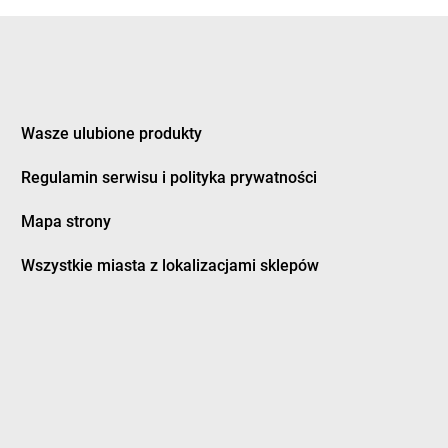
eczno
groszek
Dziewkowice
kozy
ągówka
Wasze ulubione produkty
cowa
groszek
Furmany
dek
Regulamin serwisu i polityka prywatności
dman
Mapa strony
twica
groszek
Grodzisk Wielkopolski
zczanowo
groszek
Grodzisko
Wszystkie miasta z lokalizacjami sklepów
zczyn
groszek
Gromnik
ino
groszek
Gromoty
dowo
groszek
Gronków
bica
groszek
GROSZEK
bina
groszek
Groszki
bno
groszek
Grudziądz
bowiec
groszek
Grupa
bownica Starzeńska
groszek
Grybów