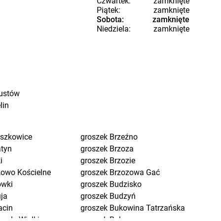
Czwartek:
zamknięte
Piątek:
zamknięte
Sobota:
zamknięte
Niedziela:
zamknięte
ustów
lin
eszkowice
groszek
Brzeźno
atyn
groszek
Brzoza
i
groszek
Brzozie
kowo Kościelne
groszek
Brzozowa Gać
ówki
groszek
Budzisko
uja
groszek
Budzyń
acin
groszek
Bukowina Tatrzańska
pole Wielkie
groszek
Bukowno