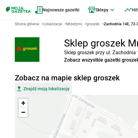
Najnowsze gazetki
Sklepy
Hit
Strona główna
>
Lokalizacje
>
Mrzeżyno
>
groszek
>
Zachodnia 14E, 72-
Sklep groszek Mr
Sklep groszek przy ul. Zachodnia
Zobacz wszystkie gazetki grosze
Zobacz na mapie sklep groszek
Znajdź moją lokalizację
+
−