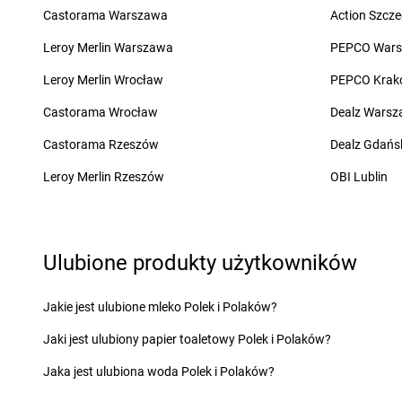
Castorama Warszawa
Action Szcze
groszek
Chełchy
groszek
Chojnów
groszek
Chełm
groszek
Chorki
Leroy Merlin Warszawa
PEPCO War
groszek
Chmiel
groszek
Chorzelów
Leroy Merlin Wrocław
PEPCO Krak
groszek
Chmielek
groszek
Chorzeszów
groszek
Chmielinko
groszek
Chorzew
Castorama Wrocław
Dealz Wars
groszek
Chmielnik
groszek
Chorzów
Castorama Rzeszów
Dealz Gdańs
groszek
Chobrzany
groszek
Chroberz
groszek
Chochołów
groszek
Chrusty
Leroy Merlin Rzeszów
OBI Lublin
groszek
Ćwiklice
groszek
Dąbie
groszek
Dębica
Ulubione produkty użytkowników
groszek
Dąbrowa
groszek
Dębie
groszek
Dąbrowa Białostocka
groszek
Dęblin
groszek
Dąbrowa Górnicza
groszek
Dębno
Jakie jest ulubione mleko Polek i Polaków?
groszek
Dąbrowa Rzeczycka
groszek
Dębogóra
Jaki jest ulubiony papier toaletowy Polek i Polaków?
groszek
Dąbrowa Tarnowska
groszek
Debrzno
groszek
Dąbrówka
groszek
Dereczanka
Jaka jest ulubiona woda Polek i Polaków?
groszek
Daleszyce
groszek
Długie