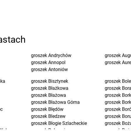
astach
groszek
Andrychów
groszek
Aug
groszek
Annopol
groszek
Aure
groszek
Antoniów
ska
groszek
Bisztynek
groszek
Bol
groszek
Błażkowa
groszek
Bor
groszek
Błażowa
groszek
Bork
groszek
Błażowa Górna
groszek
Bor
ec
groszek
Błędów
groszek
Bor
groszek
Bledzew
groszek
Bor
groszek
Błogie Szlacheckie
groszek
Boż
Wola
groszek
Bobrowiec
groszek
Boże