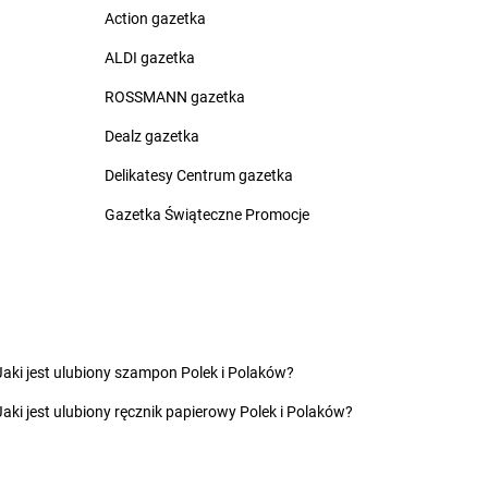
Action gazetka
na Białostocka
groszek
Czerwonak
rna Woda
groszek
Czerwonka
ALDI gazetka
rnia
groszek
Częstkowo
ROSSMANN gazetka
rnków
groszek
Częstoborowice
rnolas
groszek
Częstochowa
Dealz gazetka
rnówczyn
groszek
Człuchów
Delikatesy Centrum gazetka
chów
groszek
Czudec
chowice-Dziedzice
groszek
Czyżowice
Gazetka Świąteczne Promocje
inikowice
groszek
Dylewo
inów
groszek
Dynów
ęgowice
groszek
Dziadoch
wsko
groszek
Dziecinów
Jaki jest ulubiony szampon Polek i Polaków?
hojów
groszek
Dzięcioły
Jaki jest ulubiony ręcznik papierowy Polek i Polaków?
szew
groszek
Dziemianówka
ewce
groszek
Dziemionna
ycim
groszek
Dzietrzychowo