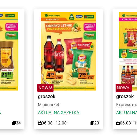
NOWA!
NOWA!
groszek
groszek
Minimarket
Express m
A
AKTUALNA GAZETKA
AKTUALNA
34
06.08 - 12.08
20
06.08 - 