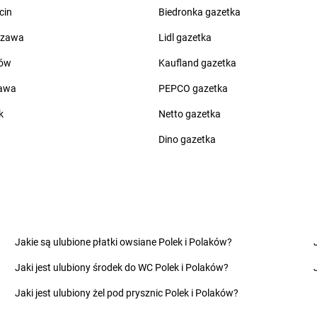
cin
Biedronka gazetka
groszek
Ciche
groszek
Czar
groszek
Cichostów-Kolonia
groszek
Cza
szawa
Lidl gazetka
groszek
Ciechanów
groszek
Cza
ów
Kaufland gazetka
groszek
Ciechocin
groszek
Cza
groszek
Ciechocinek
groszek
Cza
zawa
PEPCO gazetka
groszek
Cięcina
groszek
Cza
k
Netto gazetka
groszek
Cienin Zaborny
groszek
Cze
groszek
Cieszanów
groszek
Cze
Dino gazetka
groszek
Dobry
groszek
Dom
groszek
Dobryń Duży
groszek
Dom
groszek
Dobrynin
groszek
Dor
groszek
Dobrzenice Małe
groszek
Dra
Jakie są ulubione płatki owsiane Polek i Polaków?
groszek
Dobrzykowice
groszek
Dro
Jaki jest ulubiony środek do WC Polek i Polaków?
groszek
Dobrzyniewo
groszek
Dro
groszek
Dolany
groszek
Drz
Jaki jest ulubiony żel pod prysznic Polek i Polaków?
groszek
Dolina
groszek
Drz