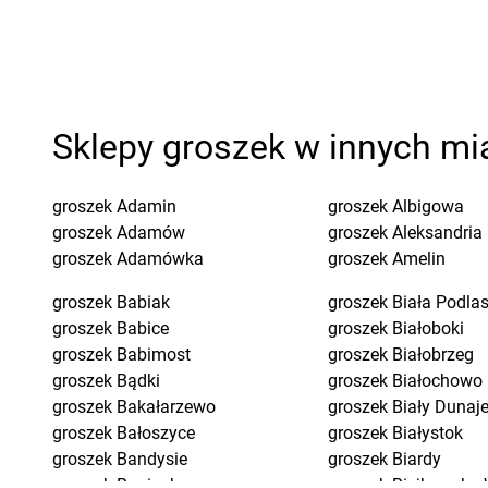
Sklepy groszek w innych mi
groszek
Adamin
groszek
Albigowa
groszek
Adamów
groszek
Aleksandria
groszek
Adamówka
groszek
Amelin
groszek
Babiak
groszek
Biała Podla
groszek
Babice
groszek
Białoboki
groszek
Babimost
groszek
Białobrzeg
groszek
Bądki
groszek
Białochowo
groszek
Bakałarzewo
groszek
Biały Dunaj
groszek
Bałoszyce
groszek
Białystok
groszek
Bandysie
groszek
Biardy
groszek
Baniocha
groszek
Biejkowska 