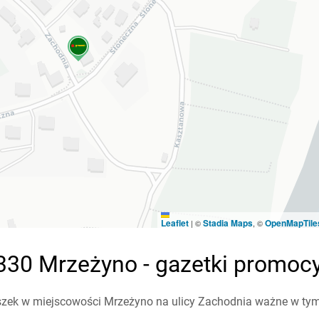
Leaflet
Stadia Maps
OpenMapTile
|
©
, ©
330 Mrzeżyno - gazetki promoc
zek w miejscowości Mrzeżyno na ulicy Zachodnia ważne w tym t