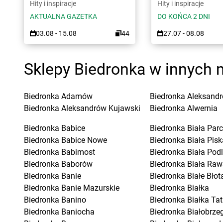
Hity i inspiracje
Hity i inspiracje
AKTUALNA GAZETKA
DO KOŃCA 2 DNI
03.08 - 15.08
44
27.07 - 08.08
Sklepy Biedronka w innych 
Biedronka
Adamów
Biedronka
Aleksandr
Biedronka
Aleksandrów Kujawski
Biedronka
Alwernia
Biedronka
Babice
Biedronka
Biała Parc
Biedronka
Babice Nowe
Biedronka
Biała Pisk
Biedronka
Babimost
Biedronka
Biała Pod
Biedronka
Baborów
Biedronka
Biała Raw
Biedronka
Banie
Biedronka
Białe Błot
Biedronka
Banie Mazurskie
Biedronka
Białka
Biedronka
Banino
Biedronka
Białka Ta
Biedronka
Baniocha
Biedronka
Białobrzeg