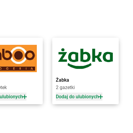
orówiec
Biedronka
Buk
ranice
Biedronka
Bukowno
raniewo
Biedronka
Bulowice
rańsk
Biedronka
Busko-Zdrój
renna
Biedronka
Bychawa
rodnica
Biedronka
Byczyna
rusy
Biedronka
Bydgoszcz
rwinów
Biedronka
Bystrzyca Górna
rzeg
Biedronka
Bystrzyca Kłodzka
rzeg Dolny
Biedronka
Bytom
rześć Kujawski
Biedronka
Bytom Odrzański
rzesko
Biedronka
Bytów
Żabka
rzeszcze
etek
2 gazetki
rzeziny
 ulubionych
Dodaj do ulubionych
zaniec
Biedronka
Czempiń
zaplinek
Biedronka
Czerniejewo
zapury
Biedronka
Czernikowo
zarna
Biedronka
Czersk