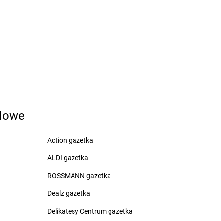
zarna Białostocka
Biedronka
Czerwieńsk
zarna Dąbrówka
Biedronka
Czerwińsk nad Wisłą
zarna Woda
Biedronka
Czerwionka-Leszczyny
zarne
Biedronka
Czerwonak
zarnków
Biedronka
Częstochowa
zarny Dunajec
Biedronka
Człopa
zchów
Biedronka
Człuchów
zechowice-Dziedzice
Biedronka
Czosnów
zeladź
Biedronka
Czyżew
zemierniki
dlowe
Action gazetka
oruchów
Biedronka
Dygowo
rawno
ALDI gazetka
Biedronka
Dynów
rawski Młyn
Biedronka
Dywity
ROSSMANN gazetka
rawsko Pomorskie
Biedronka
Działdowo
rezdenko
Dealz gazetka
Biedronka
Dziemiany
robin
Biedronka
Dzierzgoń
Delikatesy Centrum gazetka
rogomyśl
Biedronka
Dzierżoniów