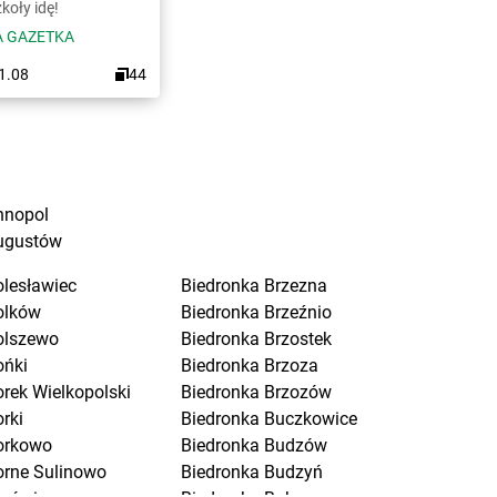
koły idę!
 GAZETKA
31.08
44
nnopol
ugustów
olesławiec
Biedronka
Brzezna
olków
Biedronka
Brzeźnio
olszewo
Biedronka
Brzostek
ońki
Biedronka
Brzoza
orek Wielkopolski
Biedronka
Brzozów
rki
Biedronka
Buczkowice
orkowo
Biedronka
Budzów
orne Sulinowo
Biedronka
Budzyń