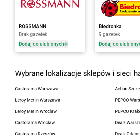
Biedronka
Chełm
Biedronka
Chojna
Biedronka
Chełmek
Biedronka
Chojnice
Biedronka
Chełmno
Biedronka
Chojnów
Biedronka
Chełmża
Biedronka
Choroszc
ROSSMANN
Biedronka
Biedronka
Chmielnik
Biedronka
Chorzele
Brak gazetek
9 gazetek
Biedronka
Chmielów
Biedronka
Chorzów
Dodaj do ulubionych
Dodaj do ulubiony
Biedronka
Choceń
Biedronka
Choszczn
Biedronka
Chocianów
Biedronka
Chotomó
Biedronka
Chocianowice
Biedronka
Chróścice
Biedronka
Chociwel
Biedronka
Chrzanów
Wybrane lokalizacje sklepów i sieci 
Biedronka
Ćmielów
Biedronka
Ćwiklice
Castorama Warszawa
Action Szcze
Biedronka
Dąbrowa Białostocka
Biedronka
Dębnica 
Biedronka
Leroy Merlin Warszawa
Dąbrowa Biskupia
Biedronka
PEPCO War
Dębno
Biedronka
Dąbrowa Górnicza
Biedronka
Dębowa
Leroy Merlin Wrocław
PEPCO Krak
Biedronka
Dąbrowa Rzeczycka
Biedronka
Dębowiec
Biedronka
Castorama Wrocław
Dąbrowa Tarnowska
Biedronka
Dealz Wars
Debrzno
Biedronka
Dąbrówka
Biedronka
Deszczno
Castorama Rzeszów
Dealz Gdańs
Biedronka
Dąbrówka-Ług
Biedronka
Długołęka