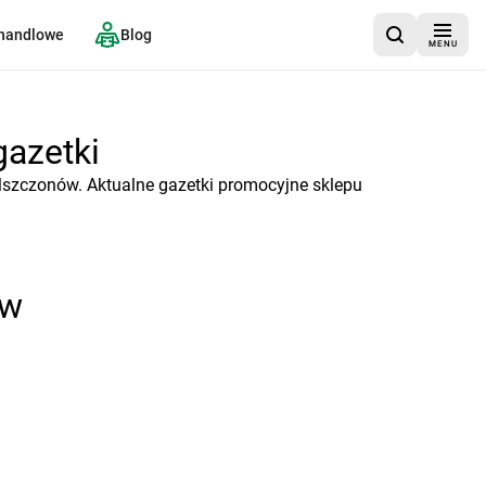
 handlowe
Blog
MENU
gazetki
Mszczonów. Aktualne gazetki promocyjne sklepu
ów