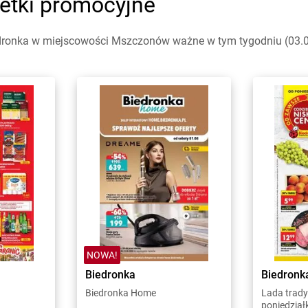
etki promocyjne
dronka w miejscowości Mszczonów ważne w tym tygodniu (03.08 
NOWA!
Biedronka
Biedronk
Biedronka Home
Lada trady
poniedział