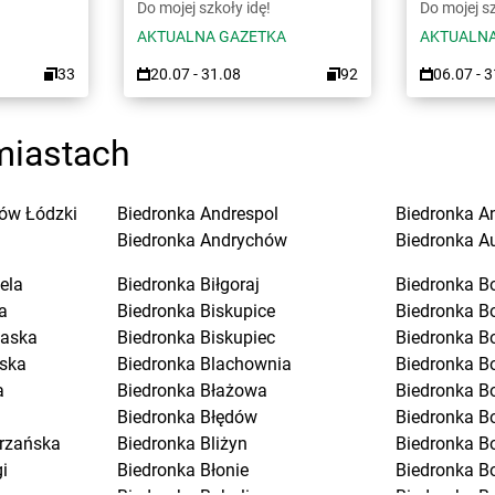
Do mojej szkoły idę!
Do mojej sz
AKTUALNA GAZETKA
AKTUALNA
33
20.07 - 31.08
92
06.07 - 
miastach
ów Łódzki
Biedronka
Andrespol
Biedronka
A
Biedronka
Andrychów
Biedronka
A
ela
Biedronka
Biłgoraj
Biedronka
B
a
Biedronka
Biskupice
Biedronka
B
laska
Biedronka
Biskupiec
Biedronka
B
ska
Biedronka
Blachownia
Biedronka
B
a
Biedronka
Błażowa
Biedronka
B
Biedronka
Błędów
Biedronka
Bo
trzańska
Biedronka
Bliżyn
Biedronka
B
i
Biedronka
Błonie
Biedronka
B