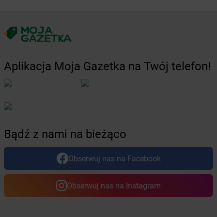
dino
Bolewicko
dino
Bolimów
dino
Bolków
dino
Bolszewo
dino
Boniewo
dino
Borawe
Aplikacja Moja Gazetka na Twój telefon!
dino
Borek Strzeliński
dino
Borek Wielkopolski
dino
Borkowo
dino
Borne Sulinowo
dino
Boronów
dino
Boroszów
Bądź z nami na bieżąco
dino
Borów
dino
Borowie
Obserwuj nas na Facebook
dino
Borówiec
dino
Boruja Kościelna
Obserwuj nas na Instagram
dino
Borysławice
dino
Borzęcice
dino
Borzęciczki