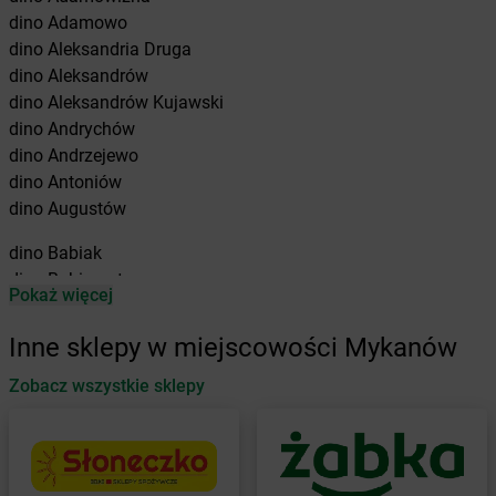
dino
Adamowo
dino
Aleksandria Druga
dino
Aleksandrów
dino
Aleksandrów Kujawski
dino
Andrychów
dino
Andrzejewo
dino
Antoniów
dino
Augustów
dino
Babiak
dino
Babimost
Pokaż więcej
dino
Baborów
dino
Baboszewo
Inne sklepy w miejscowości Mykanów
dino
Baćkowice
dino
Zobacz wszystkie sklepy
Baczyna
dino
Bądkowo
dino
Bądkowo Kościelne
dino
Bąków
dino
Banie