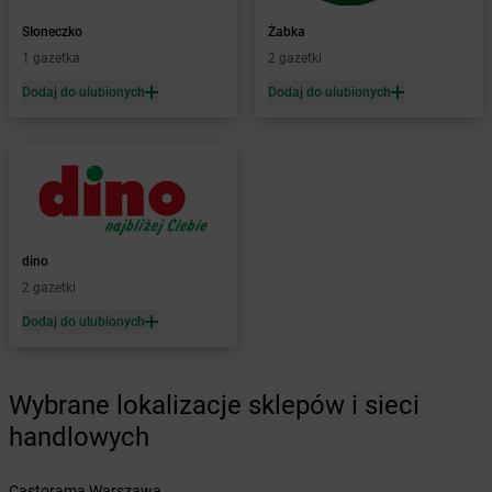
dino
Baranów
Słoneczko
Żabka
dino
Baranowo
1 gazetka
2 gazetki
dino
Barcin
Dodaj do ulubionych
Dodaj do ulubionych
dino
Barczewo
dino
Barkowo
dino
Barlinek
dino
Bartniczka
dino
Baruchowo
dino
Barwice
dino
Będków
dino
dino
Bedlno
2 gazetki
dino
Bełchatów
Dodaj do ulubionych
dino
Bełchów
dino
Bełdów
dino
Belęcin
Wybrane lokalizacje sklepów i sieci
dino
Bełk
handlowych
dino
Benice
dino
Bestwina
Castorama Warszawa