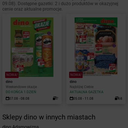
09.08). Dostępne gazetki: 2 i dużo produktów w okazyjnej
cenie oraz aktualne promocje.
NOWA!
NOWA!
dino
dino
Weekendowe okazje
Najbliżej Ciebie
DO KOŃCA 1 DZIEŃ
AKTUALNA GAZETKA
07.08 - 08.08
7
05.08 - 11.08
68
Sklepy dino w innych miastach
dino
Adamowizna