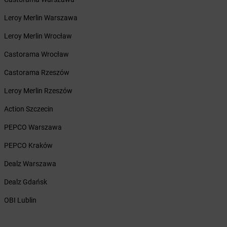
dino
Biadki
dino
Biała
Leroy Merlin Warszawa
dino
Biała Parcela
Leroy Merlin Wrocław
dino
Biała Rawska
dino
Białaczów
Castorama Wrocław
dino
Białogard
Castorama Rzeszów
dino
Białuń
dino
Białynin
Leroy Merlin Rzeszów
dino
Biedrusko
Action Szczecin
dino
Bielawa
dino
Bielawy
PEPCO Warszawa
dino
Bielcza
PEPCO Kraków
dino
Bielewo
dino
Bielice
Dealz Warszawa
dino
Bielsk
Dealz Gdańsk
dino
Bielsk Podlaski
dino
Bieniewice
OBI Lublin
dino
Bieruń
dino
Bierutów