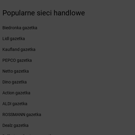
dino
Bierzglinek
dino
Bierzwienna Długa
Popularne sieci handlowe
dino
Bierzwnik
dino
Biesiekierz
Biedronka gazetka
dino
Bieżuń
Lidl gazetka
dino
Bieżyń
dino
Bilcza
Kaufland gazetka
dino
Biskupice
PEPCO gazetka
dino
Biskupice Ołoboczne
dino
Biskupiec
Netto gazetka
dino
Bisztynek
Dino gazetka
dino
Bławaty
dino
Błędów
Action gazetka
dino
Bledzew
ALDI gazetka
dino
Blizno
dino
Bliżyn
ROSSMANN gazetka
dino
Bobolice
Dealz gazetka
dino
Bobrek
dino
Bobrowice