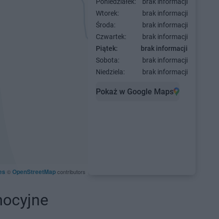
Poniedziałek:
brak informacji
Wtorek:
brak informacji
Środa:
brak informacji
Czwartek:
brak informacji
Piątek:
brak informacji
Sobota:
brak informacji
Niedziela:
brak informacji
Pokaż w Google Maps
es
OpenStreetMap
©
contributors
mocyjne