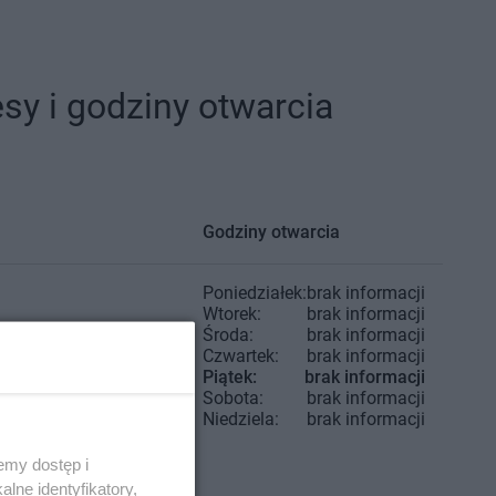
y i godziny otwarcia
Godziny otwarcia
Poniedziałek:
brak informacji
Wtorek:
brak informacji
Środa:
brak informacji
Czwartek:
brak informacji
Piątek:
brak informacji
Sobota:
brak informacji
Niedziela:
brak informacji
emy dostęp i
lne identyfikatory,