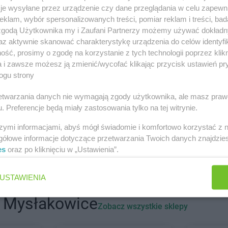
tach
je wysyłane przez urządzenie czy dane przeglądania w celu zapewn
klam, wybór spersonalizowanych treści, pomiar reklam i treści, bad
 zgodą Użytkownika my i Zaufani Partnerzy możemy używać dokład
Kujawski
Gama
Aleksandrów Łódzki
Gama
Augu
az aktywnie skanować charakterystykę urządzenia do celów identyfi
Gama
Bieliny
Gama
Borzy
ść, prosimy o zgodę na korzystanie z tych technologii poprzez klikn
a
Gama
Bielsk Podlaski
Gama
Bożni
a i zawsze możesz ją zmienić/wycofać klikając przycisk ustawień pr
ogu strony
Gama
Biskupice
Gama
Brodn
ńska
Gama
Bobolice
Gama
Brzeg
rzetwarzania danych nie wymagają zgody użytkownika, ale masz praw
Gama
Bodzanów
Gama
Brześ
. Preferencje będą miały zastosowania tylko na tej witrynie.
Gama
Chwarszczany
Gama
Czarn
szymi informacjami, abyś mógł świadomie i komfortowo korzystać z
Gama
Ciechanów
Gama
Czarn
gółowe informacje dotyczące przetwarzania Twoich danych znajdzi
Gama
Ciężkowice
Gama
Czarn
es
oraz po kliknięciu w „Ustawienia”.
USTAWIENIA
Gama
Dobrojewo
Gama
Downa
Gama
Dobrska-Kolonia
Gama
Dylą
i Mysłakowice
Zobacz wszystkie sklepy
Gama
Dobrynia
Gama
Dział