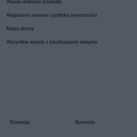
idz
Gama
Pyrzyce
Wasze ulubione produkty
yna
Regulamin serwisu i polityka prywatności
wy
sk
Mapa strony
wórsk
Gama
Rzepin-Kolonia
Wszystkie miasta z lokalizacjami sklepów
Huta
nów
łkowo
Gama
Szczukowice
ianki
Gama
Szczytno
in
Gama
Szerzyny
ówek
Gama
Szewce
Gama
Szreńsk
czyn
ziebnia
Słowacja
Rumunia
wo