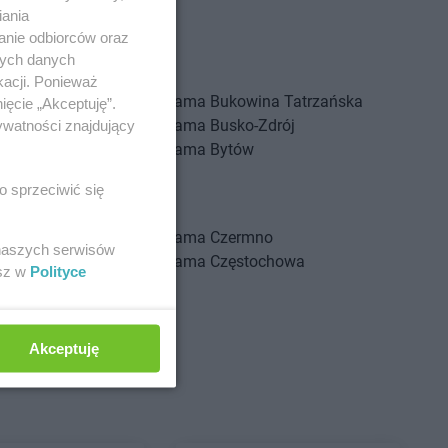
iania
anie odbiorców oraz
nych danych
stów
kacji. Ponieważ
szkowy
Gama
Bukowina Tatrzańska
ięcie „Akceptuję”.
ewice
Gama
Busko-Zdrój
ywatności znajdujący
ica
Gama
Bytów
i
o sprzeciwić się
ć Kujawski
a
Gama
Czermno
 naszych serwisów
a Góra
Gama
Częstochowa
esz w
Polityce
olas
Akceptuję
ry-Plac
Gama
Dzierzążnia
gowa
oszyn