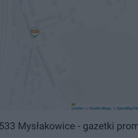
Leaflet
Stadia Maps
OpenMapTil
|
©
, ©
-533 Mysłakowice - gazetki pro