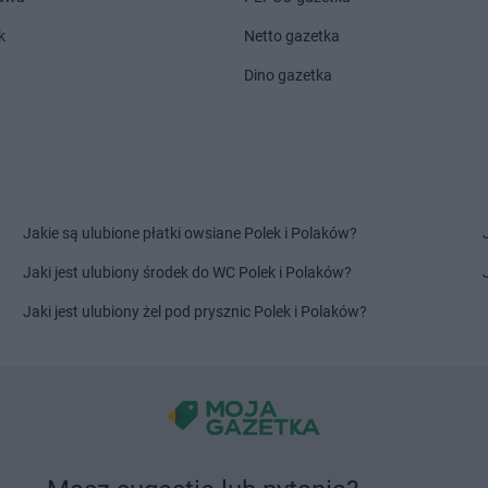
kie
Gama
Kosów Lacki
Gama
Kryni
k
Netto gazetka
Gama
Łódź
Gama
Łozis
Dino gazetka
Gama
Łowicz
miński
Gama
Liśnik Duży
Gama
Lubar
Gama
Lisów
Gama
Luba
dlaski
Gama
Mogielnica
Gama
Mrąg
Gama
Mokre
Gama
Mrzez
Jakie są ulubione płatki owsiane Polek i Polaków?
Gama
Morąg
Gama
Murza
Jaki jest ulubiony środek do WC Polek i Polaków?
Gama
Morawica
Gama
Mysła
Jaki jest ulubiony żel pod prysznic Polek i Polaków?
Gama
Nowe
Gama
Nowe 
Gama
Nowe Grodziczno
Gama
Nowe 
Gama
Olsztyn
Gama
Ostro
Gama
Orneta
Gama
Ostró
Gama
Poddębice
Gama
Przysi