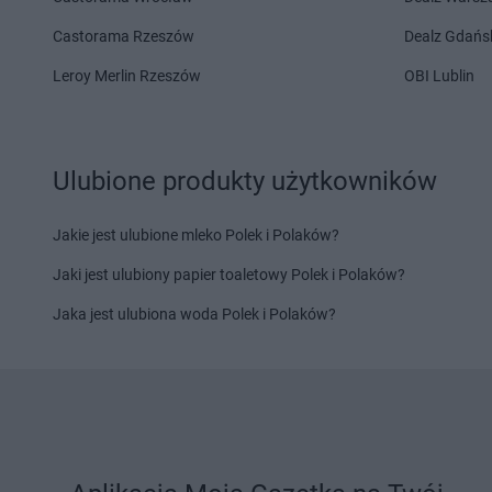
Gama
Klęczany
Gama
Kończyce Wiel
Castorama Rzeszów
Dealz Gdańs
Gama
Łąck
Gama
Łapy
Leroy Merlin Rzeszów
OBI Lublin
Gama
Łąkta Górna
Gama
Łaskarzew
Gama
Lechów
Gama
Lidzbark War
Gama
Leśnica
Gama
Lipnica
Ulubione produkty użytkowników
Gama
Majdan
Gama
Międzyrzec Po
Gama
Majdan Królewski
Gama
Mielec
Jakie jest ulubione mleko Polek i Polaków?
Gama
Makarki
Gama
Mień
Jaki jest ulubiony papier toaletowy Polek i Polaków?
Gama
Miastko
Gama
Mijakowo
Jaka jest ulubiona woda Polek i Polaków?
Gama
Nidzica
Gama
Niemce
Gama
Niedzbórz
Gama
Nowa Wola
Gama
Oborniki Śląskie
Gama
Okonek
Gama
Odrzykoń
Gama
Olkusz
Gama
Pasłęk
Gama
Pionki