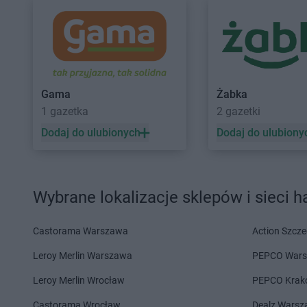
Gama
Ełk
Gama
Gąbin
Gama
Głogów
Gama
Garwolin
Gama
Gniewino
Gama
Giżycko
Gama
Gniewkowo
Gama
Glinki
Gama
Gniewoszów
Gama
Żabka
Gama
Hajnówka
Gama
Hostynne-Kol
1 gazetka
2 gazetki
Dodaj do ulubionych
Dodaj do ulubiony
Gama
Iława
Gama
Izbica Kujaws
Gama
Janów
Gama
Jaślany
Gama
Jarosław
Gama
Jasło
Wybrane lokalizacje sklepów i sieci 
Gama
Kąkolewnica
Gama
Kleosin
Gama
Kamień
Gama
Klichy
Castorama Warszawa
Action Szcze
Gama
Kędzierzyn-Koźle
Gama
Klimontów
Gama
Kępice
Gama
Kłuśno
Leroy Merlin Warszawa
PEPCO War
Gama
Kętrzyn
Gama
Koczała
Leroy Merlin Wrocław
PEPCO Krak
Gama
Kielce
Gama
Kołobrzeg
Gama
Kiwity
Gama
Komarówka P
Castorama Wrocław
Dealz Wars