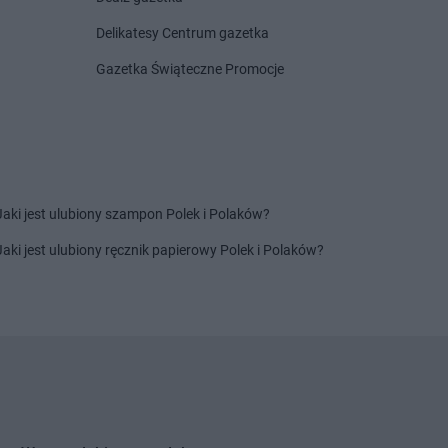
ca-Zdrój
Delikatesy Centrum gazetka
ka
Gazetka Świąteczne Promocje
tów
Gama
Lubiczyn
wa
Gama
Lubowidz
owo
Gama
Myślibórz
ino
Jaki jest ulubiony szampon Polek i Polaków?
sichle
Jaki jest ulubiony ręcznik papierowy Polek i Polaków?
kowice
Łubki
Gama
Nowy Dwór
Miasto Lubawskie
Gama
Nowy Targ
łęka
Gama
Otmice
w Mazowiecka
eki
Gama
Puszcza Rządowa