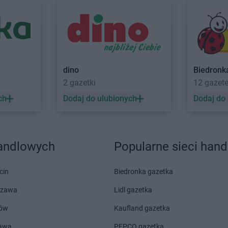
Gama
Gnojno
Gama
Gózd
Gama
Gołogłowy
Gama
Gozd
Gama
Górzno
Gama
Grab
Gama
Gorzów Wielkopolski
Gama
Graje
dino
Biedronk
onia
2 gazetki
12 gazet
ch
Dodaj do ulubionych
Dodaj do
ka
Gama
Izdebki
Gama
Jastarnia
Gama
Jelen
Gama
Jawiszowice
Gama
Jeżo
handlowych
Popularne sieci han
Gama
Koneck
Gama
Kosu
Gama
Końskie
Gama
Kosza
cin
Biedronka gazetka
Gama
Kopanie
Gama
Kozie
Gama
Kopki
Gama
Kraśn
szawa
Lidl gazetka
Gama
Korycin
Gama
Krasn
ów
Kaufland gazetka
Gama
Korzeniewo
Gama
Krośn
odlaska
Gama
Kościerzyna
Gama
Krusz
zawa
PEPCO gazetka