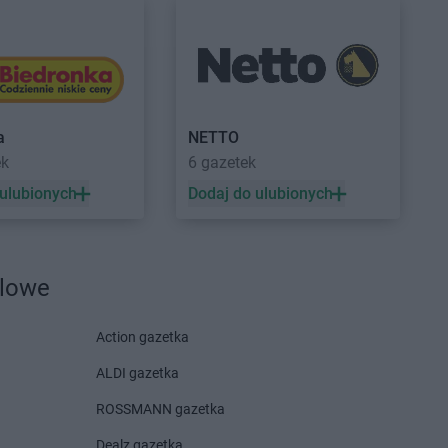
Gama
Grębiszew
owo
Gama
Grodzisk
owo
Gama
Gryfino
wo
Gama
Gwoździec
a
NETTO
ek
6 gazetek
 ulubionych
Dodaj do ulubionych
ia Góra
Gama
Jurgów
we
Gama
Juszczyna
dlowe
mce
Gama
Krzemlin
lin
Gama
Krześnica
Action gazetka
nice
Gama
Kunice
ik
Gama
Kurzyna Mała
ALDI gazetka
ystaw
Gama
Kutno
ROSSMANN gazetka
iewice
Gama
Kuźnica
e
Dealz gazetka