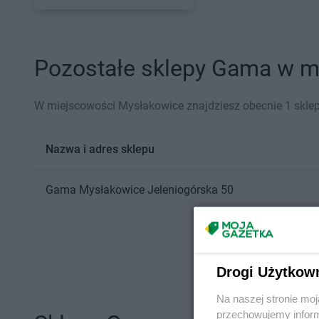
Pozostałe sklepy Gama w mi
W miejscowości Mysłakowice znajdziesz obecnie 1 skle
Nazwa i adres sklepu
Gama
Mysłakowice
Jeleniogórska 50
Drogi Użytkow
Na naszej stronie mo
przechowujemy informa