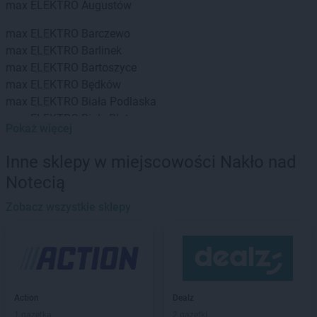
max ELEKTRO
Augustów
max ELEKTRO
Barczewo
max ELEKTRO
Barlinek
max ELEKTRO
Bartoszyce
max ELEKTRO
Będków
max ELEKTRO
Biała Podlaska
max ELEKTRO
Białe Błota
Pokaż więcej
max ELEKTRO
Białystok
max ELEKTRO
Biecz
Inne sklepy w miejscowości Nakło nad
max ELEKTRO
Bielsko
Notecią
max ELEKTRO
Bielsko-Biała
max ELEKTRO
Bieruń
Zobacz wszystkie sklepy
max ELEKTRO
Biłgoraj
max ELEKTRO
Bisztynek
max ELEKTRO
Blachownia
max ELEKTRO
Bochnia
max ELEKTRO
Bodzentyn
Action
Dealz
max ELEKTRO
Bolesławiec
1 gazetka
2 gazetki