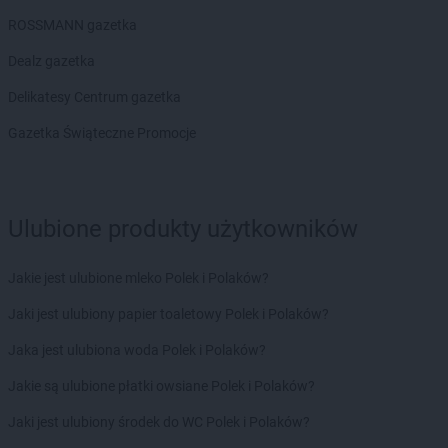
max ELEKTRO
Kamień Pomorski
ROSSMANN gazetka
max ELEKTRO
Kamienna Góra
max ELEKTRO
Kamionna
Dealz gazetka
max ELEKTRO
Karolina-Kolonia
Delikatesy Centrum gazetka
max ELEKTRO
Kartuzy
max ELEKTRO
Katowice
Gazetka Świąteczne Promocje
max ELEKTRO
Kazimierza Wielka
max ELEKTRO
Kędzierzyn-Koźle
max ELEKTRO
Kępice
max ELEKTRO
Kępno
Ulubione produkty użytkowników
max ELEKTRO
Kłobuck
max ELEKTRO
Kłodawa
Jakie jest ulubione mleko Polek i Polaków?
max ELEKTRO
Kłodzko
Jaki jest ulubiony papier toaletowy Polek i Polaków?
max ELEKTRO
Knurów
max ELEKTRO
Kock
Jaka jest ulubiona woda Polek i Polaków?
max ELEKTRO
Kolbuszowa
Jakie są ulubione płatki owsiane Polek i Polaków?
max ELEKTRO
Koło
max ELEKTRO
Konopiska
Jaki jest ulubiony środek do WC Polek i Polaków?
max ELEKTRO
Końskie