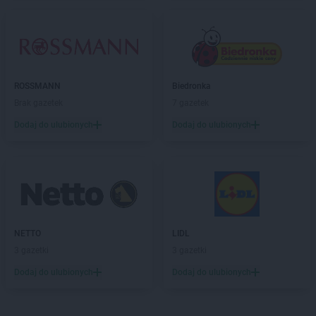
max ELEKTRO
Dobczyce
max ELEKTRO
Dobiegniew
max ELEKTRO
Dobrodzień
max ELEKTRO
Dobrzyca
max ELEKTRO
Dubiecko
ROSSMANN
Biedronka
max ELEKTRO
Dukla
Brak gazetek
7 gazetek
max ELEKTRO
Dynów
max ELEKTRO
Działdowo
Dodaj do ulubionych
Dodaj do ulubionych
max ELEKTRO
Działoszyn
max ELEKTRO
Dzierzgoń
max ELEKTRO
Dzierżysław
max ELEKTRO
Ełk
max ELEKTRO
Garwolin
NETTO
LIDL
max ELEKTRO
Gdów
3 gazetki
3 gazetki
max ELEKTRO
Giżycko
Dodaj do ulubionych
Dodaj do ulubionych
max ELEKTRO
Gliwice
max ELEKTRO
Głogówek
max ELEKTRO
Główczyce