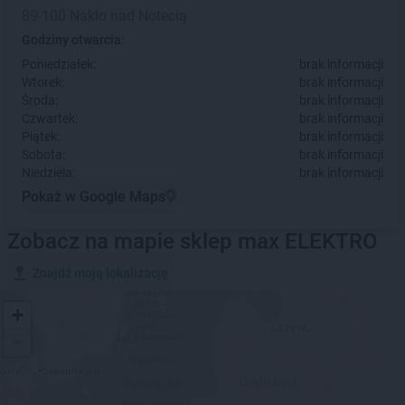
89-100 Nakło nad Notecią
Godziny otwarcia:
Poniedziałek:
brak informacji
Wtorek:
brak informacji
Środa:
brak informacji
Czwartek:
brak informacji
Piątek:
brak informacji
Sobota:
brak informacji
Niedziela:
brak informacji
Pokaż w Google Maps
Zobacz na mapie sklep max ELEKTRO
Znajdź moją lokalizację
+
−