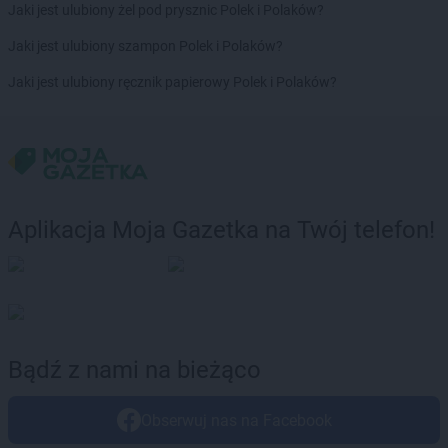
Jaki jest ulubiony żel pod prysznic Polek i Polaków?
max ELEKTRO
Kościerzyna
max ELEKTRO
Kostrzyn
Jaki jest ulubiony szampon Polek i Polaków?
max ELEKTRO
Koszęcin
Jaki jest ulubiony ręcznik papierowy Polek i Polaków?
max ELEKTRO
Koźmin Wielkopolski
max ELEKTRO
Kozy
max ELEKTRO
Kraków
max ELEKTRO
Kraśnik
max ELEKTRO
Krasnystaw
max ELEKTRO
Krobia
Aplikacja Moja Gazetka na Twój telefon!
max ELEKTRO
Krośniewice
max ELEKTRO
Krosno
max ELEKTRO
Krotoszyn
max ELEKTRO
Krynica-Zdrój
max ELEKTRO
Krzepice
max ELEKTRO
Krzeszowice
Bądź z nami na bieżąco
max ELEKTRO
Krzyż Wielkopolski
max ELEKTRO
Krzyżanowice
Obserwuj nas na Facebook
max ELEKTRO
Kwidzyn