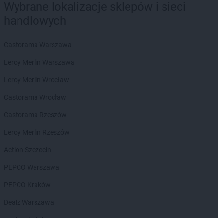
Wybrane lokalizacje sklepów i sieci
max ELEKTRO
Głowno
handlowych
max ELEKTRO
Głubczyce
max ELEKTRO
Gołdap
Castorama Warszawa
max ELEKTRO
Góra
max ELEKTRO
Gorlice
Leroy Merlin Warszawa
max ELEKTRO
Grabów nad Prosną
Leroy Merlin Wrocław
max ELEKTRO
Grajewo
max ELEKTRO
Grodków
Castorama Wrocław
max ELEKTRO
Grodzisk Mazowiecki
Castorama Rzeszów
max ELEKTRO
Grodzisk Wielkopolski
max ELEKTRO
Grybów
Leroy Merlin Rzeszów
max ELEKTRO
Gryfice
Action Szczecin
max ELEKTRO
Gryfów Śląski
PEPCO Warszawa
max ELEKTRO
Halinów
max ELEKTRO
Hrubieszów
PEPCO Kraków
max ELEKTRO
Iława
Dealz Warszawa
max ELEKTRO
Izbica Kujawska