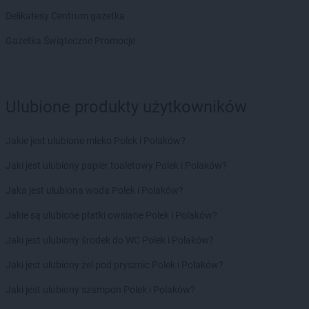
ROSSMANN
Chełmno
Delikatesy Centrum gazetka
ROSSMANN
Chełmża
ROSSMANN
Chocianów
Gazetka Świąteczne Promocje
ROSSMANN
Chociwel
ROSSMANN
Choczewo
ROSSMANN
Chodzież
Ulubione produkty użytkowników
ROSSMANN
Chojna
ROSSMANN
Chojnice
ROSSMANN
Chojnów
Jakie jest ulubione mleko Polek i Polaków?
ROSSMANN
Choroszcz
Jaki jest ulubiony papier toaletowy Polek i Polaków?
ROSSMANN
Chorzów
ROSSMANN
Choszczno
Jaka jest ulubiona woda Polek i Polaków?
ROSSMANN
Chrzanów
Jakie są ulubione płatki owsiane Polek i Polaków?
ROSSMANN
Chwaszczyno
ROSSMANN
Ciechanów
Jaki jest ulubiony środek do WC Polek i Polaków?
ROSSMANN
Ciechanowiec
Jaki jest ulubiony żel pod prysznic Polek i Polaków?
ROSSMANN
Ciechocinek
ROSSMANN
Cieszyn
Jaki jest ulubiony szampon Polek i Polaków?
ROSSMANN
Czaplinek