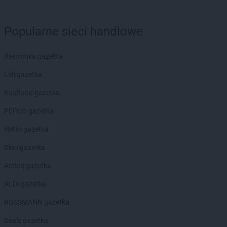
ROSSMANN
Brzeg Dolny
ROSSMANN
Brzesko
ROSSMANN
Brzeszcze
Popularne sieci handlowe
ROSSMANN
Brzeziny
ROSSMANN
Brzostek
Biedronka gazetka
ROSSMANN
Brzozów
Lidl gazetka
ROSSMANN
Budzistowo
ROSSMANN
Buk
Kaufland gazetka
ROSSMANN
Busko-Zdrój
PEPCO gazetka
ROSSMANN
Byczyna
ROSSMANN
Bydgoszcz
Netto gazetka
ROSSMANN
Bystrzyca Kłodzka
Dino gazetka
ROSSMANN
Bytom
ROSSMANN
Bytom Odrzański
Action gazetka
ROSSMANN
Bytów
ALDI gazetka
ROSSMANN
CH
ROSSMANN gazetka
ROSSMANN
Chełm
ROSSMANN
Chełmek
Dealz gazetka