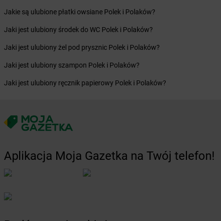
dino
Borzęcin
Jakie są ulubione płatki owsiane Polek i Polaków?
dino
Borzytuchom
dino
Boszkowo-Letnisko
Jaki jest ulubiony środek do WC Polek i Polaków?
dino
Bożejowice
Jaki jest ulubiony żel pod prysznic Polek i Polaków?
dino
Bożnów
dino
Branice
Jaki jest ulubiony szampon Polek i Polaków?
dino
Braniewo
Jaki jest ulubiony ręcznik papierowy Polek i Polaków?
dino
Brańszczyk
dino
Braszowice
dino
Bratian
dino
Brdów
dino
Brochów
dino
Brodnica
Aplikacja Moja Gazetka na Twój telefon!
dino
Brody
dino
Brojce
dino
Broniszewice
dino
Bronowice
dino
Brunów
dino
Brusy