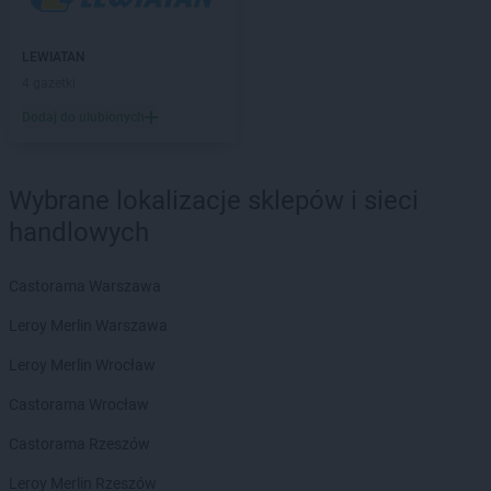
groszek
Będzin
groszek
Bełk
groszek
Bełżec
LEWIATAN
groszek
Bemowizna
4 gazetki
groszek
Berezka
Dodaj do ulubionych
groszek
Biała
groszek
Biała Podlaska
groszek
Białoboki
Wybrane lokalizacje sklepów i sieci
groszek
Białobrzeg
handlowych
groszek
Białochowo
groszek
Biały Dunajec
Castorama Warszawa
groszek
Białystok
groszek
Biardy
Leroy Merlin Warszawa
groszek
Biejkowska Wola
Leroy Merlin Wrocław
groszek
Bielcza
groszek
Bieliniec
Castorama Wrocław
groszek
Bielsko-Biała
Castorama Rzeszów
groszek
Bieniów
groszek
Bierzwienna Długa
Leroy Merlin Rzeszów