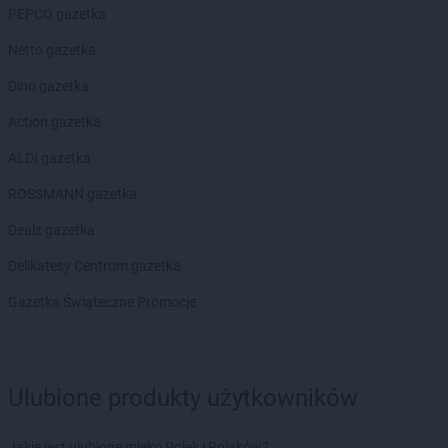
PEPCO gazetka
groszek
Bodzanów
groszek
Bogate
Netto gazetka
groszek
Bogatki
Dino gazetka
groszek
Bogoria
groszek
Bogucin
Action gazetka
groszek
Bogumiłowice
ALDI gazetka
groszek
Bojanów
groszek
Bojszowy Nowe
ROSSMANN gazetka
groszek
Bolechowice
Dealz gazetka
groszek
Bolesławiec
groszek
Boleszkowice
Delikatesy Centrum gazetka
groszek
Boratyn
Gazetka Świąteczne Promocje
groszek
Borki
groszek
Borkowo Kościelne
groszek
Borówki
groszek
Boruja
Ulubione produkty użytkowników
groszek
Bożacin
groszek
Bożepole Wielkie
Jakie jest ulubione mleko Polek i Polaków?