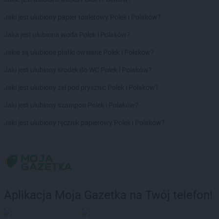
groszek
Brdów
groszek
Breń Osuchowski
Jaki jest ulubiony papier toaletowy Polek i Polaków?
groszek
Brodnica
Jaka jest ulubiona woda Polek i Polaków?
groszek
Brodnica Dolna
groszek
Brudzew
Jakie są ulubione płatki owsiane Polek i Polaków?
groszek
Brzeg
Jaki jest ulubiony środek do WC Polek i Polaków?
groszek
Brzeg Dolny
groszek
Brzesko
Jaki jest ulubiony żel pod prysznic Polek i Polaków?
groszek
Brzeszcze
Jaki jest ulubiony szampon Polek i Polaków?
groszek
Brzezie
groszek
Brzezinka
Jaki jest ulubiony ręcznik papierowy Polek i Polaków?
groszek
Brzeziny
groszek
Brzeźnik
groszek
Brzeźno
groszek
Brzoza
groszek
Brzozie
groszek
Brzozowa Gać
Aplikacja Moja Gazetka na Twój telefon!
groszek
Budzisko
groszek
Budzyń