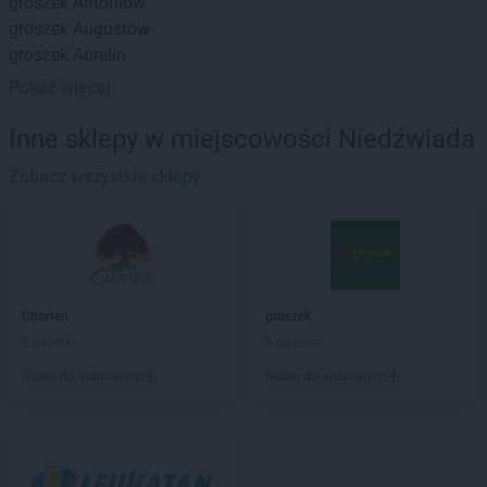
groszek
Antoniów
groszek
Augustów
groszek
Aurelin
Pokaż więcej
groszek
Babiak
groszek
Babice
Inne sklepy w miejscowości Niedźwiada
groszek
Babimost
groszek
Zobacz wszystkie sklepy
Bądki
groszek
Bakałarzewo
groszek
Bałoszyce
groszek
Bandysie
groszek
Baniocha
groszek
Bańska Niżna
Chorten
groszek
groszek
Baranowo
2 gazetki
5 gazetek
groszek
Barciany
Dodaj do ulubionych
Dodaj do ulubionych
groszek
Barczewo
groszek
Barnim
groszek
Bartoszyce
groszek
Bażanówka