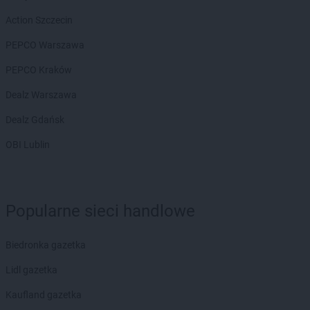
groszek
Bierzwnica
Action Szczecin
groszek
Biesiadki
groszek
Biłgoraj
PEPCO Warszawa
groszek
Binino
PEPCO Kraków
groszek
Bircza
groszek
Biskupice
Dealz Warszawa
groszek
Biskupiec
Dealz Gdańsk
groszek
Biszcza
groszek
Bisztynek
OBI Lublin
groszek
Błażkowa
groszek
Błażowa
groszek
Błażowa Górna
groszek
Błędów
Popularne sieci handlowe
groszek
Bledzew
groszek
Błogie Szlacheckie
Biedronka gazetka
groszek
Bobrowiec
Lidl gazetka
groszek
Bobrowniki Małe
groszek
Boby-Kolonia
Kaufland gazetka
groszek
Bochnia