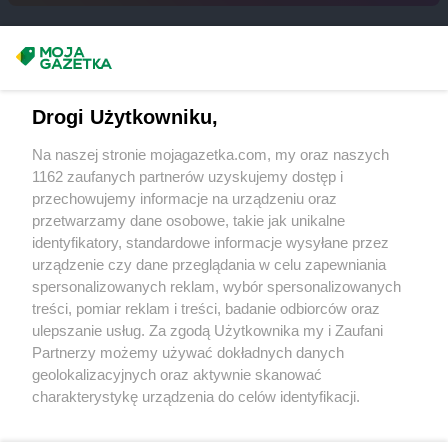
Chorten
Budy Barcząckie
Chorten
Budziska
Chorten
Bugaj
Masz sugestie lub pytania?
Chorten
Buk
Chorten
Bukowiec
Napisz do nas:
support@mojagazetka.com
Drogi Użytkowniku,
Chorten
Bukowina
Współpraca z nami
Chorten
Burkat
Na naszej stronie mojagazetka.com, my oraz naszych
Zobacz szczegóły
Chorten
Burzyn
1162 zaufanych partnerów uzyskujemy dostęp i
Retail Radar – analiza rynku
Chorten
Bydgoszcz
przechowujemy informacje na urządzeniu oraz
Chorten
Bytom
przetwarzamy dane osobowe, takie jak unikalne
identyfikatory, standardowe informacje wysyłane przez
Chorten
Bytów
Wasze ulubione produkty
urządzenie czy dane przeglądania w celu zapewniania
Chorten
Cekcyn
spersonalizowanych reklam, wybór spersonalizowanych
Regulamin serwisu i polityka prywatności
Chorten
Celestynów
treści, pomiar reklam i treści, badanie odbiorców oraz
ulepszanie usług. Za zgodą Użytkownika my i Zaufani
Chorten
Celiny
Mapa strony
Partnerzy możemy używać dokładnych danych
Chorten
Cepno
geolokalizacyjnych oraz aktywnie skanować
Chorten
Chałupy
Zawsze najnowsze gazetki w naszej
Wszystkie miasta z lokalizacjami sklepów
charakterystykę urządzenia do celów identyfikacji.
Chorten
Chełm
Ponieważ cenimy Twoją prywatność, prosimy o zgodę na
aplikacji
Chorten
Chełm Śląski
korzystanie z tych technologii poprzez kliknięcie