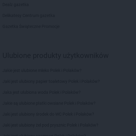
Chorten
Bolęcin
Dealz gazetka
Chorten
Bolesławiec
Delikatesy Centrum gazetka
Chorten
Bolimów
Chorten
Bolków
Gazetka Świąteczne Promocje
Chorten
Bolszewo
Chorten
Borek
Chorten
Borki
Ulubione produkty użytkowników
Chorten
Borkowo
Chorten
Borów Wielki
Chorten
Borowe
Jakie jest ulubione mleko Polek i Polaków?
Chorten
Borowina
Jaki jest ulubiony papier toaletowy Polek i Polaków?
Chorten
Borzęcin Duży
Chorten
Borzymy
Jaka jest ulubiona woda Polek i Polaków?
Chorten
Boże
Jakie są ulubione płatki owsiane Polek i Polaków?
Chorten
Braciejówka
Chorten
Bramki
Jaki jest ulubiony środek do WC Polek i Polaków?
Chorten
Braniewo
Jaki jest ulubiony żel pod prysznic Polek i Polaków?
Chorten
Brańsk
Chorten
Brenna