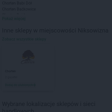
Chorten
Babi Dół
Chorten
Baćkowice
Chorten
Bajdy
Pokaż więcej
Chorten
Bajki-Zalesie
Chorten
Bakałarzewo
Inne sklepy w miejscowości Niksowizna
Chorten
Bąkowo
Chorten
Zobacz wszystkie sklepy
Banie
Chorten
Banino
Chorten
Baranowo
Chorten
Barchów
Chorten
Barcikowo
Chorten
Barcin
Chorten
Chorten
Bargłów Kościelny
2 gazetki
Chorten
Bartniki
Dodaj do ulubionych
Chorten
Bartołty Wielkie
Chorten
Bartoszyce
Chorten
Będzieszyn
Wybrane lokalizacje sklepów i sieci
Chorten
Bełchatów
handlowych
Chorten
Bezledy