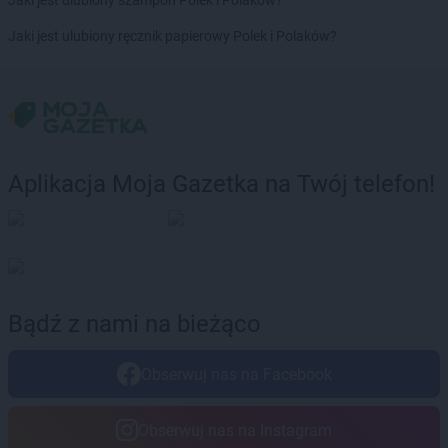
Jaki jest ulubiony szampon Polek i Polaków?
Chorten
Brochów
Jaki jest ulubiony ręcznik papierowy Polek i Polaków?
Chorten
Brójce
Chorten
Brok
Chorten
Brończany
Chorten
Broniewice
Chorten
Bronowo
Chorten
Brudki Stare
Aplikacja Moja Gazetka na Twój telefon!
Chorten
Brusy
Chorten
Brwinów
Chorten
Brzesko
Chorten
Brzeszcze
Chorten
Brzezie
Chorten
Brzeźnica
Bądź z nami na bieżąco
Chorten
Brzeźnio
Chorten
Brzóski-Gromki
Obserwuj nas na Facebook
Chorten
Brzoza
Chorten
Brzozówka
Chorten
Budki Piaseckie
Obserwuj nas na Instagram