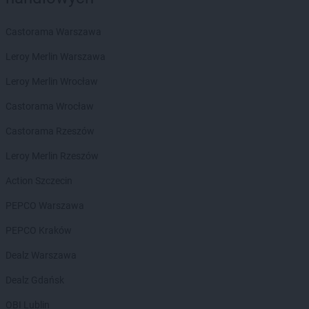
Chorten
Biała Niżna
Chorten
Biała Piska
Castorama Warszawa
Chorten
Biała Podlaska
Leroy Merlin Warszawa
Chorten
Biała Rawska
Chorten
Białebłoto-Kobyla
Leroy Merlin Wrocław
Chorten
Białebłoto-Stara Wieś
Castorama Wrocław
Chorten
Białobiel
Chorten
Białobrzegi
Castorama Rzeszów
Chorten
Białogard
Leroy Merlin Rzeszów
Chorten
Białogóra
Chorten
Białousy
Action Szczecin
Chorten
Białowieża
PEPCO Warszawa
Chorten
Białożewin
Chorten
Białystok
PEPCO Kraków
Chorten
Biecz
Dealz Warszawa
Chorten
Biedaszki
Chorten
Biedrzychowice
Dealz Gdańsk
Chorten
Bielany-Żyłaki
OBI Lublin