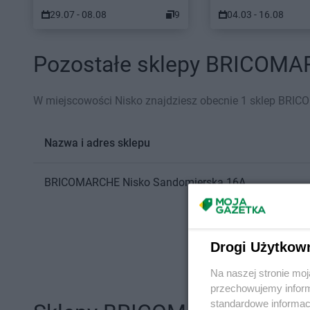
29.07 - 08.08
9
04.03 - 16.08
Pozostałe sklepy BRICOMARC
W miejscowości Nisko znajdziesz obecnie 1 sklep BRI
Nazwa i adres sklepu
BRICOMARCHE
Nisko
Sandomierska 16A
Drogi Użytkow
Na naszej stronie mo
przechowujemy informa
standardowe informac