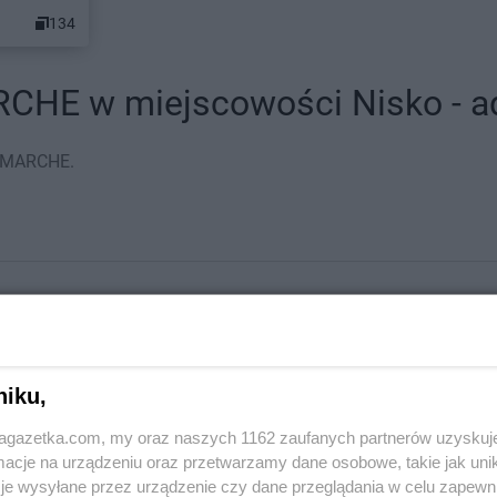
134
HE w miejscowości Nisko - adr
COMARCHE.
niku,
jagazetka.com, my oraz naszych 1162 zaufanych partnerów uzyskuj
cje na urządzeniu oraz przetwarzamy dane osobowe, takie jak unika
je wysyłane przez urządzenie czy dane przeglądania w celu zapewn