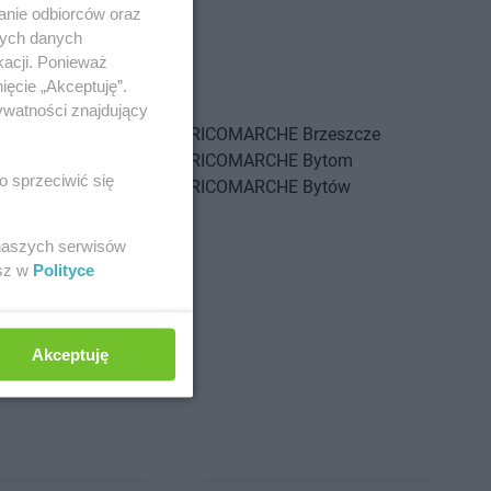
anie odbiorców oraz
nych danych
kacji. Ponieważ
ięcie „Akceptuję”.
ywatności znajdujący
HE
Brwinów
BRICOMARCHE
Brzeszcze
HE
Brzeg
BRICOMARCHE
Bytom
o sprzeciwić się
HE
Brzeg Dolny
BRICOMARCHE
Bytów
HE
Brzesko
 naszych serwisów
HE
Częstochowa
esz w
Polityce
HE
Działdowo
HE
Dzierżoniów
Akceptuję
HE
Gostynin
BRICOMARCHE
Grudziądz
HE
Grodzisk
BRICOMARCHE
Gryfice
BRICOMARCHE
Gryfino
HE
Grójec
BRICOMARCHE
Gubin