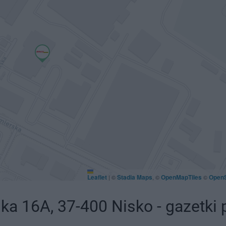
Leaflet
Stadia Maps
OpenMapTiles
Open
|
©
, ©
©
a 16A, 37-400 Nisko - gazetki