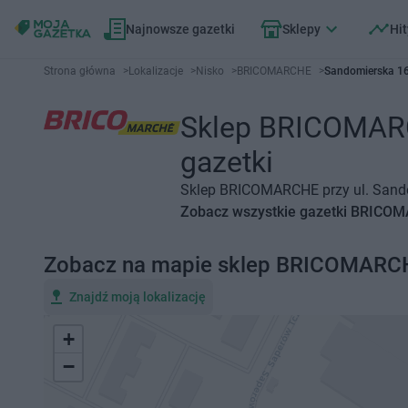
Najnowsze gazetki
Sklepy
Hit
Strona główna
>
Lokalizacje
>
Nisko
>
BRICOMARCHE
>
Sandomierska 16
Sklep BRICOMARCH
gazetki
Sklep BRICOMARCHE przy ul. Sandom
Zobacz wszystkie gazetki BRICO
Zobacz na mapie sklep BRICOMARC
Znajdź moją lokalizację
+
−