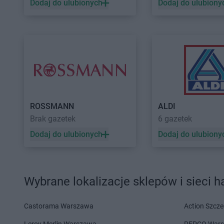
Dodaj do ulubionych
Dodaj do ulubiony
BRICOMARCHE
Międ
BRICOMARCHE
Namysłów
BRICOMARCHE
Nisk
BRICOMARCHE
Nidzica
BRICOMARCHE
Now
BRICOMARCHE
Oborniki
BRICOMARCHE
Olku
BRICOMARCHE
Oława
BRICOMARCHE
Olsz
BRICOMARCHE
Olecko
BRICOMARCHE
Ostr
BRICOMARCHE
Pabianice
BRICOMARCHE
Piot
ROSSMANN
ALDI
BRICOMARCHE
Piekary Śląskie
Trybunalski
Brak gazetek
6 gazetek
BRICOMARCHE
Piła
BRICOMARCHE
Ples
Dodaj do ulubionych
Dodaj do ulubiony
BRICOMARCHE
Pionki
BRICOMARCHE
Płoc
BRICOMARCHE
Racibórz
BRICOMARCHE
Radz
BRICOMARCHE
Radomsko
BRICOMARCHE
Raw
Wybrane lokalizacje sklepów i sieci 
BRICOMARCHE
Radziejów
Mazowiecka
BRICOMARCHE
Sandomierz
BRICOMARCHE
Siem
Castorama Warszawa
Action Szcze
BRICOMARCHE
Sanok
Śląskie