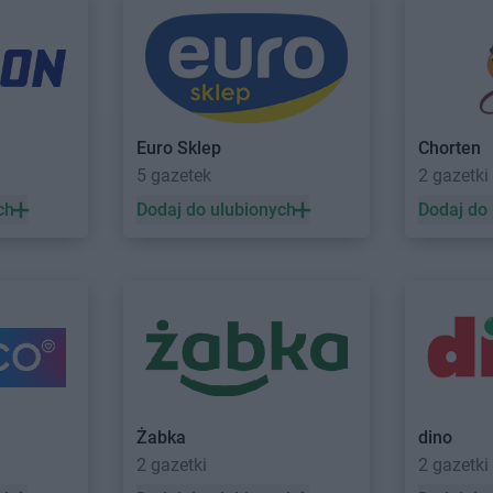
rocław
o
BRICOMARCHE
Jędrzejów
BRICOMARC
orzno
BRICOMARCHE
Jelcz-Laskowice
Euro Sklep
Chorten
uck
BRICOMARCHE
Koło
BRICOMARC
5 gazetek
2 gazetki
zbork
BRICOMARCHE
Kołobrzeg
BRICOMARC
ch
Dodaj do ulubionych
Dodaj do
rów
BRICOMARCHE
Konin
Odrą
buszowa
BRICOMARCHE
Konstantynów
BRICOMARC
Łódzki
BRICOMARC
ża
BRICOMARCHE
Łowicz
ąż
BRICOMARCHE
Lubaczów
BRICOMARC
anowa
BRICOMARCHE
Lubań
BRICOMARC
o
BRICOMARCHE
Lubartów
BRICOMARC
Żabka
dino
zyrzec
BRICOMARCHE
Mielec
BRICOMARC
2 gazetki
2 gazetki
BRICOMARCHE
Milicz
BRICOMARC