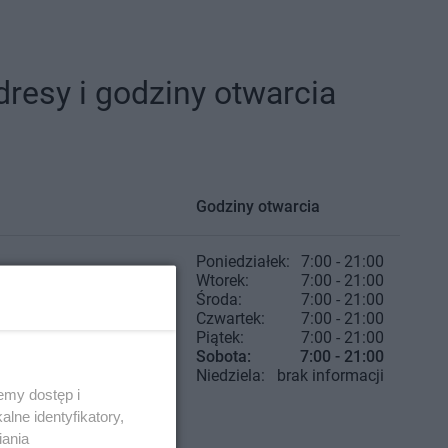
esy i godziny otwarcia
Godziny otwarcia
Poniedziałek:
7:00 - 21:00
Wtorek:
7:00 - 21:00
Środa:
7:00 - 21:00
Czwartek:
7:00 - 21:00
Piątek:
7:00 - 21:00
Sobota:
7:00 - 21:00
Niedziela:
brak informacji
emy dostęp i
lne identyfikatory,
iania