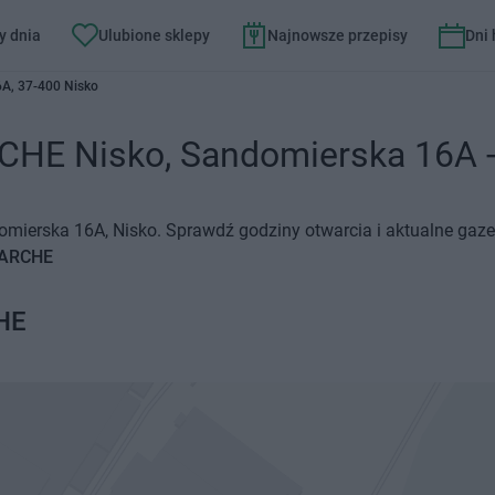
y dnia
Ulubione sklepy
Najnowsze przepisy
Dni
A, 37-400 Nisko
E Nisko, Sandomierska 16A - G
ierska 16A, Nisko. Sprawdź godziny otwarcia i aktualne gaze
MARCHE
HE