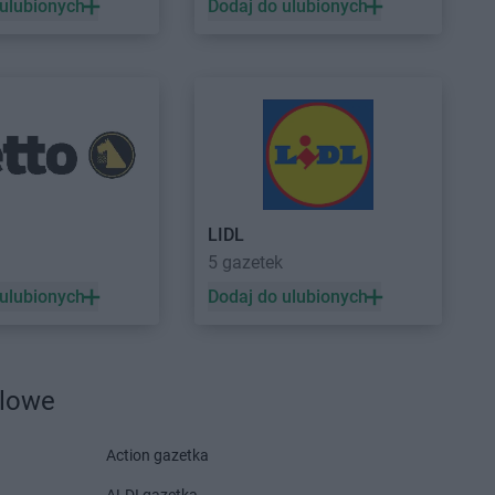
 ulubionych
Dodaj do ulubionych
HE
Myszków
HE
Nysa
HE
Ostrowiec
BRICOMARCHE
Oświęcim
i
HE
Ostrzeszów
HE
Pruszcz Gdański
BRICOMARCHE
Pszczyna
LIDL
HE
Przasnysz
BRICOMARCHE
Puck
5 gazetek
HE
Przemyśl
BRICOMARCHE
Pyrzyce
 ulubionych
Dodaj do ulubionych
HE
Przeworsk
HE
Rydułtowy
HE
Rypin
dlowe
HE
Staszów
BRICOMARCHE
Syców
Action gazetka
HE
Strzegom
BRICOMARCHE
Szamotuły