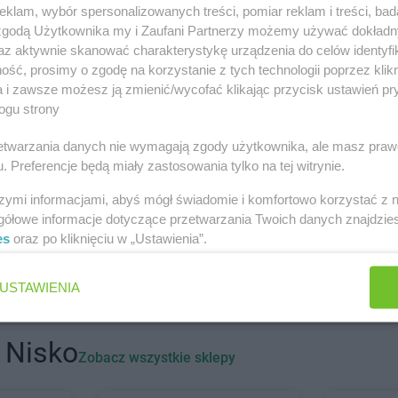
ych miastach
klam, wybór spersonalizowanych treści, pomiar reklam i treści, bad
 zgodą Użytkownika my i Zaufani Partnerzy możemy używać dokład
az aktywnie skanować charakterystykę urządzenia do celów identyfi
ść, prosimy o zgodę na korzystanie z tych technologii poprzez klikn
a i zawsze możesz ją zmienić/wycofać klikając przycisk ustawień pr
hatów
BRICOMARCHE
Bielsko-Biała
BRICOMARC
ogu strony
a Podlaska
BRICOMARCHE
Bolesławiec
BRICOMARC
rzetwarzania danych nie wymagają zgody użytkownika, ale masz praw
ogard
BRICOMARCHE
Braniewo
BRICOMARC
. Preferencje będą miały zastosowania tylko na tej witrynie.
sk Podlaski
BRICOMARCHE
Brodnica
BRICOMARC
szymi informacjami, abyś mógł świadomie i komfortowo korzystać z
szczno
BRICOMARCHE
Czarnków
BRICOMARC
gółowe informacje dotyczące przetwarzania Twoich danych znajdzi
es
oraz po kliknięciu w „Ustawienia”.
owo
BRICOMARCHE
Dębno
BRICOMARC
ca
BRICOMARCHE
Dobre Miasto
BRICOMARC
USTAWIENIA
hołazy
BRICOMARCHE
Golub-Dobrzyń
BRICOMARC
zno
BRICOMARCHE
Góra Kalwaria
BRICOMARC
lin
BRICOMARCHE
Gorlice
Wielkopolski
 Nisko
Zobacz wszystkie sklepy
niów
BRICOMARCHE
Gostyń
BRICOMARC