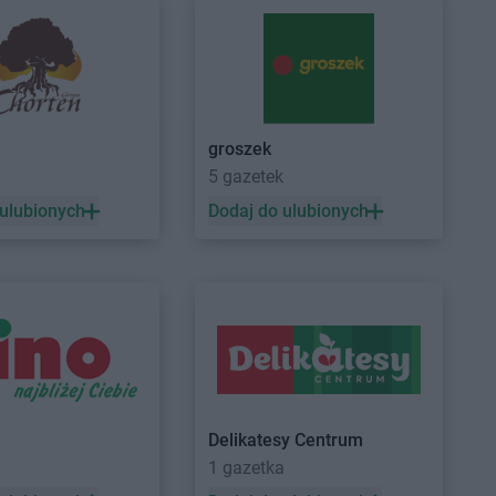
HE
Jelenia Góra
groszek
HE
Kościan
BRICOMARCHE
Krotoszyn
5 gazetek
HE
Kostrzyn nad
BRICOMARCHE
Kruszewnia
 ulubionych
Dodaj do ulubionych
BRICOMARCHE
Krzeszowice
HE
Koszalin
BRICOMARCHE
Kutno
HE
Kozienice
BRICOMARCHE
Kwidzyn
HE
Lubin
BRICOMARCHE
Lubsko
HE
Lubliniec
HE
Lubrza
Delikatesy Centrum
HE
Mogilno
1 gazetka
HE
Mrągowo