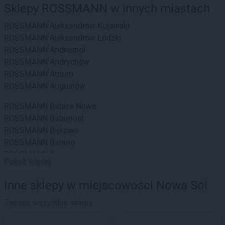
Sklepy ROSSMANN w innych miastach
ROSSMANN
Aleksandrów Kujawski
ROSSMANN
Aleksandrów Łódzki
ROSSMANN
Andrespol
ROSSMANN
Andrychów
ROSSMANN
Atrium
ROSSMANN
Augustów
ROSSMANN
Babice Nowe
ROSSMANN
Babimost
ROSSMANN
Bąkowo
ROSSMANN
Banino
ROSSMANN
Baranowo
Pokaż więcej
ROSSMANN
Barcin
ROSSMANN
Barczewo
Inne sklepy w miejscowości Nowa Sól
ROSSMANN
Barlinek
ROSSMANN
Zobacz wszystkie sklepy
Bartoszyce
ROSSMANN
Barwice