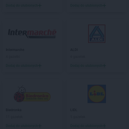
ROSSMANN
Ciechocinek
Dodaj do ulubionych
Dodaj do ulubionych
ROSSMANN
Cieszyn
ROSSMANN
Czaplinek
ROSSMANN
Czarna
ROSSMANN
Czarna Białostocka
ROSSMANN
Czarne
ROSSMANN
Czarnków
ROSSMANN
Czchów
Intermarche
ALDI
ROSSMANN
Czechowice-Dziedzice
4 gazetki
6 gazetek
ROSSMANN
Czeladź
Dodaj do ulubionych
Dodaj do ulubionych
ROSSMANN
Czernichów
ROSSMANN
Czerniejewo
ROSSMANN
Czernikowo
ROSSMANN
Czersk
ROSSMANN
Czerwionka-Leszczyny
ROSSMANN
Częstochowa
Biedronka
LIDL
ROSSMANN
Człuchów
11 gazetek
5 gazetek
ROSSMANN
Dąbrowa Białostocka
Dodaj do ulubionych
Dodaj do ulubionych