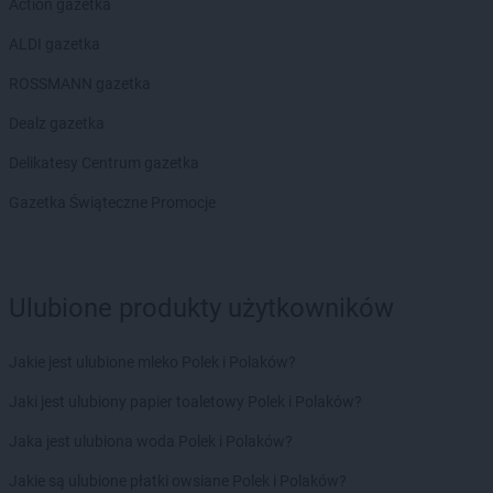
Action gazetka
ROSSMANN
Głubczyce
ALDI gazetka
ROSSMANN
Głuchołazy
ROSSMANN
Głuszyca
ROSSMANN gazetka
ROSSMANN
Gniew
Dealz gazetka
ROSSMANN
Gniewkowo
ROSSMANN
Gniezno
Delikatesy Centrum gazetka
ROSSMANN
Gogolin
Gazetka Świąteczne Promocje
ROSSMANN
Golczewo
ROSSMANN
Gołdap
ROSSMANN
Goleniów
ROSSMANN
Gołków
Ulubione produkty użytkowników
ROSSMANN
Gołkowice
ROSSMANN
Golub-Dobrzyń
Jakie jest ulubione mleko Polek i Polaków?
ROSSMANN
Góra
ROSSMANN
Góra Kalwaria
Jaki jest ulubiony papier toaletowy Polek i Polaków?
ROSSMANN
Górka
Jaka jest ulubiona woda Polek i Polaków?
ROSSMANN
Gorlice
ROSSMANN
Górowo Iławeckie
Jakie są ulubione płatki owsiane Polek i Polaków?