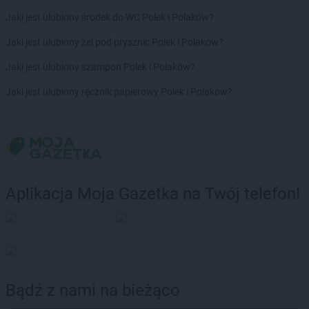
ROSSMANN
Gorzów Wielkopolski
Jaki jest ulubiony środek do WC Polek i Polaków?
ROSSMANN
Gorzyce
ROSSMANN
Gościcino
Jaki jest ulubiony żel pod prysznic Polek i Polaków?
ROSSMANN
Gostyń
Jaki jest ulubiony szampon Polek i Polaków?
ROSSMANN
Gostynin
ROSSMANN
Grabów nad Prosną
Jaki jest ulubiony ręcznik papierowy Polek i Polaków?
ROSSMANN
Grajewo
ROSSMANN
Grębocin
ROSSMANN
Grodków
ROSSMANN
Grodzisk Mazowiecki
ROSSMANN
Grodzisk Wielkopolski
ROSSMANN
Grójec
Aplikacja Moja Gazetka na Twój telefon!
ROSSMANN
Gromnik
ROSSMANN
Grudziądz
ROSSMANN
Gryfice
ROSSMANN
Gryfino
ROSSMANN
Gryfów Śląski
ROSSMANN
Gubin
Bądź z nami na bieżąco