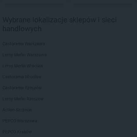
ROSSMANN
Dąbrowa Górnicza
ROSSMANN
Dąbrowa Tarnowska
ROSSMANN
Dąbrówka
Wybrane lokalizacje sklepów i sieci
ROSSMANN
Darłowo
handlowych
ROSSMANN
Dawidy Bankowe
ROSSMANN
Dębe Wielkie
Castorama Warszawa
ROSSMANN
Dębica
ROSSMANN
Dęblin
Leroy Merlin Warszawa
ROSSMANN
Dębno
Leroy Merlin Wrocław
ROSSMANN
Debrzno
ROSSMANN
Dobczyce
Castorama Wrocław
ROSSMANN
Dobiegniew
Castorama Rzeszów
ROSSMANN
Dobra
ROSSMANN
Dobre Miasto
Leroy Merlin Rzeszów
ROSSMANN
Dobrzyń nad Wisłą
Action Szczecin
ROSSMANN
Drawsko Pomorskie
ROSSMANN
Drezdenko
PEPCO Warszawa
ROSSMANN
Drobin
PEPCO Kraków
ROSSMANN
Duszniki-Zdrój