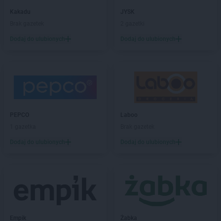
ROSSMANN
Brzeg
Kakadu
JYSK
ROSSMANN
Brzeg Dolny
Brak gazetek
2 gazetki
ROSSMANN
Brześć Kujawski
Dodaj do ulubionych
Dodaj do ulubionych
ROSSMANN
Brzesko
ROSSMANN
Brzeszcze
ROSSMANN
Brzeziny
ROSSMANN
Brzostek
ROSSMANN
Brzozów
ROSSMANN
Budzistowo
ROSSMANN
PEPCO
Buk
Laboo
ROSSMANN
1 gazetka
Busko-Zdrój
Brak gazetek
ROSSMANN
Byczyna
Dodaj do ulubionych
Dodaj do ulubionych
ROSSMANN
Bydgoszcz
ROSSMANN
Bystrzyca Kłodzka
ROSSMANN
Bytom
ROSSMANN
Bytom Odrzański
ROSSMANN
Bytów
ROSSMANN
CH
Empik
Żabka