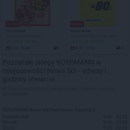
NOWA!
NOWA!
POLOmarket
Media Markt
Super HITY na weekend
Lednia WYPRZEDAŻ do -80%!!
DO KOŃCA 1 DZIEŃ
AKTUALNA GAZETKA
06.08 - 08.08
4
06.08 - 23.08
15
Pozostałe sklepy ROSSMANN w
miejscowości Nowa Sól - adresy i
godziny otwarcia
W miejscowości Nowa Sól znajdziesz obecnie 3 sklepy
ROSSMANN.
ROSSMANN
Nowa Sól
Stanisława Staszica 6
Poniedziałek:
9:00 - 20:30
Wtorek:
9:00 - 20:30
Środa:
9:00 - 20:30