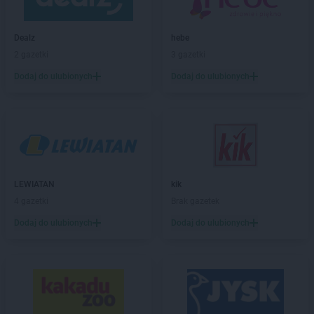
ROSSMANN
Biłgoraj
ROSSMANN
Biskupiec
Dealz
hebe
ROSSMANN
Blachownia
2 gazetki
3 gazetki
ROSSMANN
Błonie
ROSSMANN
Bobolice
Dodaj do ulubionych
Dodaj do ulubionych
ROSSMANN
Bobowa
ROSSMANN
Bochnia
ROSSMANN
Bogatynia
ROSSMANN
Boguchwała
ROSSMANN
Boguszów-Gorce
ROSSMANN
Bolechowo
LEWIATAN
kik
ROSSMANN
Bolesławiec
4 gazetki
Brak gazetek
ROSSMANN
Bolków
Dodaj do ulubionych
Dodaj do ulubionych
ROSSMANN
Bolszewo
ROSSMANN
Borek Wielkopolski
ROSSMANN
Braniewo
ROSSMANN
Brodnica
ROSSMANN
Brusy
ROSSMANN
Brwinów