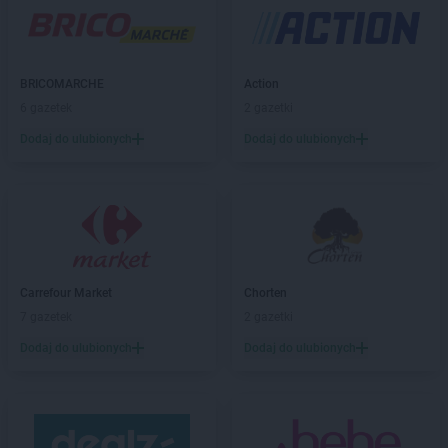
ROSSMANN
Będzin
ROSSMANN
Bełchatów
ROSSMANN
Bełżyce
ROSSMANN
Biała Piska
BRICOMARCHE
Action
ROSSMANN
Biała Podlaska
6 gazetek
2 gazetki
ROSSMANN
Białe Błota
Dodaj do ulubionych
Dodaj do ulubionych
ROSSMANN
Białka Tatrzańska
ROSSMANN
Białki
ROSSMANN
Białobrzegi
ROSSMANN
Bialogard
ROSSMANN
Białystok
ROSSMANN
Biecz
ROSSMANN
Biedrusko
Carrefour Market
Chorten
ROSSMANN
Bielany Wrocławskie
7 gazetek
2 gazetki
ROSSMANN
Bielawa
Dodaj do ulubionych
Dodaj do ulubionych
ROSSMANN
Bielsk Podlaski
ROSSMANN
Bielsko-Biała
ROSSMANN
Bieruń
ROSSMANN
Bierutów