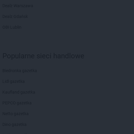
ROSSMANN
Dynów
Dealz Warszawa
ROSSMANN
Działdowo
Dealz Gdańsk
ROSSMANN
Dzierzgoń
ROSSMANN
Dzierżoniów
OBI Lublin
ROSSMANN
Elbląg
ROSSMANN
Ełk
Popularne sieci handlowe
ROSSMANN
fc
ROSSMANN
Garwolin
Biedronka gazetka
ROSSMANN
Gdańsk
Lidl gazetka
ROSSMANN
Gdów
ROSSMANN
Gdynia
Kaufland gazetka
ROSSMANN
Giżycko
PEPCO gazetka
ROSSMANN
Gliwice
ROSSMANN
Głogów
Netto gazetka
ROSSMANN
Głogów Małopolski
Dino gazetka
ROSSMANN
Głogówek
ROSSMANN
Głowno