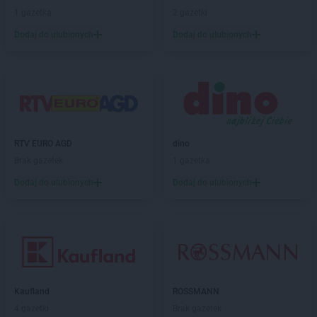
ROSSMANN
Chełm
1 gazetka
2 gazetki
ROSSMANN
Chełmek
Dodaj do ulubionych
Dodaj do ulubionych
ROSSMANN
Chełmno
ROSSMANN
Chełmża
ROSSMANN
Chocianów
ROSSMANN
Chociwel
ROSSMANN
Choczewo
ROSSMANN
Chodzież
RTV EURO AGD
dino
ROSSMANN
Chojna
Brak gazetek
1 gazetka
ROSSMANN
Chojnice
ROSSMANN
Chojnów
Dodaj do ulubionych
Dodaj do ulubionych
ROSSMANN
Choroszcz
ROSSMANN
Chorzów
ROSSMANN
Choszczno
ROSSMANN
Chrzanów
ROSSMANN
Chwaszczyno
ROSSMANN
Ciechanów
Kaufland
ROSSMANN
ROSSMANN
Ciechanowiec
4 gazetki
Brak gazetek