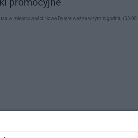
ki promocyjne
usa w miejscowości Nowe Bystre ważne w tym tygodniu (03.08 -