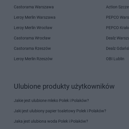
Pokusa
Palcza
Pokusa
Polanka Wie
Castorama Warszawa
Action Szcze
Pokusa
Pogorzany
Pokusa
Ponikiew
Leroy Merlin Warszawa
PEPCO War
Pokusa
Raba Wyżna
Pokusa
Rabka-Zdrój
Leroy Merlin Wrocław
PEPCO Krak
Pokusa
Sędziszów Małopolski
Pokusa
Skawina
Castorama Wrocław
Dealz Wars
Pokusa
Sidzina
Pokusa
Skawinki
Pokusa
Skawa
Pokusa
Skopów
Castorama Rzeszów
Dealz Gdańs
Pokusa
Skawce
Pokusa
Skrzydlna
Leroy Merlin Rzeszów
OBI Lublin
Pokusa
Skawica
Pokusa
Spytkowice
Pokusa
Śleszowice
Pokusa
Świątniki Gó
Pokusa
Tarnów
Pokusa
Tęgoborze
Ulubione produkty użytkowników
Pokusa
Wadowice
Pokusa
Widoma
Jakie jest ulubione mleko Polek i Polaków?
Pokusa
Warzyce
Pokusa
Więciórka
Pokusa
Węgrzce Wielkie
Pokusa
Wieliczka
Jaki jest ulubiony papier toaletowy Polek i Polaków?
Pokusa
Ząb
Pokusa
Zakopane
Jaka jest ulubiona woda Polek i Polaków?
Pokusa
Zabłocie
Pokusa
Zawadka