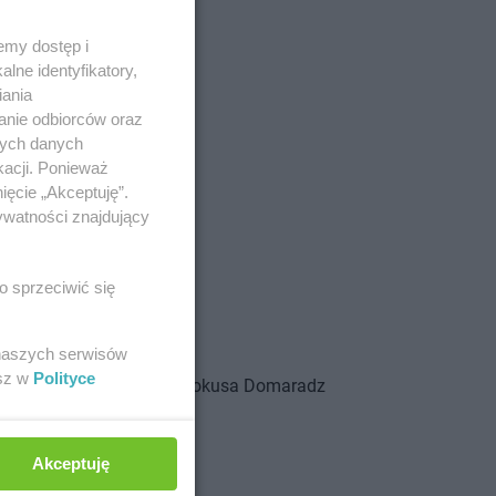
emy dostęp i
lne identyfikatory,
iania
anie odbiorców oraz
nych danych
kacji. Ponieważ
ięcie „Akceptuję”.
wina Tatrzańska
ywatności znajdujący
ra Podhalańska
re
o sprzeciwić się
howice-Dziedzice
chy
 naszych serwisów
esz w
Polityce
ra
Pokusa
Domaradz
Akceptuję