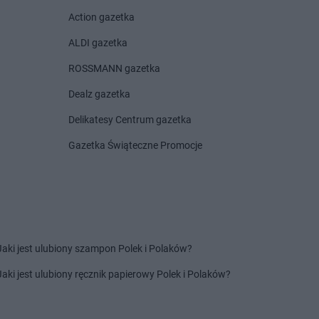
nin
Pokusa
Przyszowa
Action gazetka
docin
Pokusa
Pyzówka
ALDI gazetka
nik
Pokusa
Rusocice
ROSSMANN gazetka
a Beskidzka
Pokusa
Szówsko
Dealz gazetka
lary
Pokusa
Szyk
rów
Delikatesy Centrum gazetka
zawnica
Gazetka Świąteczne Promocje
yrzyc
emeśnia
Pokusa
Trzyciąż
 Batorska
Pokusa
Wyźrał
Jaki jest ulubiony szampon Polek i Polaków?
ocice
oka
Jaki jest ulubiony ręcznik papierowy Polek i Polaków?
zyca Górna