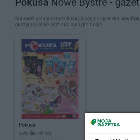
Pokusa
Nowe Bystre - gazet
Sprawdź aktualne gazetki promocyjne sieci sklepów Pok
okazyjnej cenie oraz aktualne promocje.
Pokusa
Lody dla ochłody