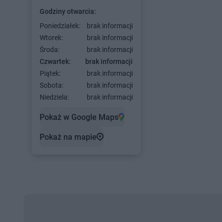
Godziny otwarcia:
Poniedziałek:
brak informacji
Wtorek:
brak informacji
Środa:
brak informacji
Czwartek:
brak informacji
Piątek:
brak informacji
Sobota:
brak informacji
Niedziela:
brak informacji
Pokaż w Google Maps
Pokaż na mapie