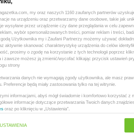
niku,
jagazetka.com, my oraz naszych 1160 zaufanych partnerów uzyskuj
cje na urządzeniu oraz przetwarzamy dane osobowe, takie jak unika
je wysyłane przez urządzenie czy dane przeglądania w celu zapewn
klam, wybór spersonalizowanych treści, pomiar reklam i treści, bad
 zgodą Użytkownika my i Zaufani Partnerzy możemy używać dokład
astach
az aktywnie skanować charakterystykę urządzenia do celów identyfi
ść, prosimy o zgodę na korzystanie z tych technologii poprzez klikn
ny
Pokusa
Biecz
Pokusa
Buko
a i zawsze możesz ją zmienić/wycofać klikając przycisk ustawień pr
ogu strony
Pokusa
Bochnia
Pokusa
Byst
Pokusa
Brzeźnica
Pokusa
Byst
rzetwarzania danych nie wymagają zgody użytkownika, ale masz praw
. Preferencje będą miały zastosowania tylko na tej witrynie.
Pokusa
Ciche
Pokusa
Czec
Pokusa
Czarnochowice
Pokusa
Cze
szymi informacjami, abyś mógł świadomie i komfortowo korzystać z
gółowe informacje dotyczące przetwarzania Twoich danych znajdzi
Pokusa
Dobczyce
Pokusa
Dob
es
oraz po kliknięciu w „Ustawienia”.
USTAWIENIA
e
Pokusa
Gruszów