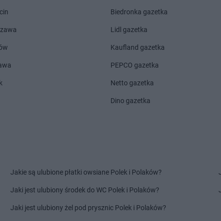
lka
Pokusa
Porąbka
Pokusa
Poro
cin
Biedronka gazetka
Pokusa
Poręba Wielka
Pokusa
Pran
szawa
Lidl gazetka
Pokusa
Rudawa
Pokusa
Rud
ów
Kaufland gazetka
Pokusa
Stara Wieś
Pokusa
Such
zawa
PEPCO gazetka
Pokusa
Stary Sącz
Pokusa
Szaf
Pokusa
Stojowice
Pokusa
Sza
k
Netto gazetka
Pokusa
Stróża
Pokusa
Szc
Dino gazetka
Pokusa
Stryszów
Pokusa
Szcz
rne
Pokusa
Świnna
Pokusa
Tenczyn
Pokusa
Trz
Pokusa
Wieniec
Pokusa
Wola
Jakie są ulubione płatki owsiane Polek i Polaków?
Pokusa
Witów
Pokusa
Wys
Pokusa
Witowice Górne
Pokusa
Wys
Jaki jest ulubiony środek do WC Polek i Polaków?
Pokusa
Zawoja
Pokusa
Zubr
Jaki jest ulubiony żel pod prysznic Polek i Polaków?
Pokusa
Zederman