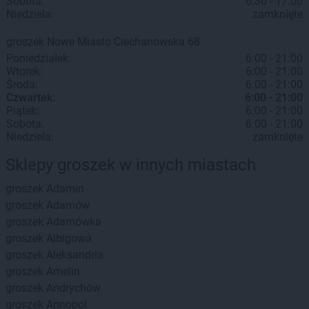
Sobota:
6:30 - 17:00
Niedziela:
zamknięte
groszek
Nowe Miasto
Ciechanowska 68
Poniedziałek:
6:00 - 21:00
Wtorek:
6:00 - 21:00
Środa:
6:00 - 21:00
Czwartek:
6:00 - 21:00
Piątek:
6:00 - 21:00
Sobota:
6:00 - 21:00
Niedziela:
zamknięte
Sklepy groszek w innych miastach
groszek
Adamin
groszek
Adamów
groszek
Adamówka
groszek
Albigowa
groszek
Aleksandria
groszek
Amelin
groszek
Andrychów
groszek
Annopol