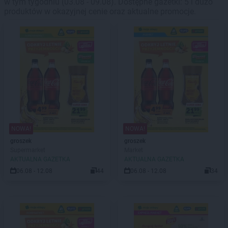
w tym tygodniu (03.08 - 09.08). Dostępne gazetki: 5 i dużo
produktów w okazyjnej cenie oraz aktualne promocje.
NOWA!
NOWA!
groszek
groszek
Supermarket
Market
AKTUALNA GAZETKA
AKTUALNA GAZETKA
06.08 - 12.08
44
06.08 - 12.08
34