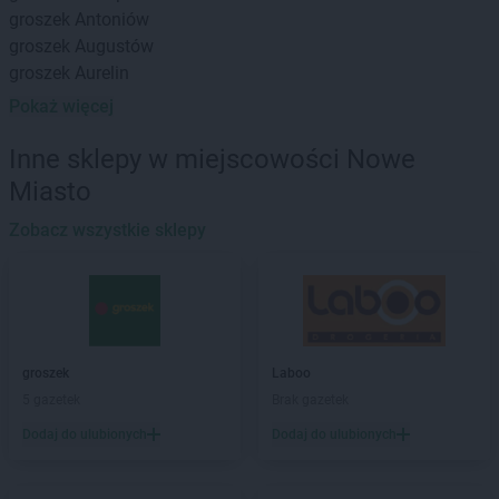
groszek
Antoniów
groszek
Augustów
groszek
Aurelin
Pokaż więcej
groszek
Babiak
groszek
Babice
Inne sklepy w miejscowości Nowe
groszek
Babimost
Miasto
groszek
Bądki
groszek
Bakałarzewo
Zobacz wszystkie sklepy
groszek
Bałoszyce
groszek
Bandysie
groszek
Baniocha
groszek
Bańska Niżna
groszek
Baranowo
groszek
Laboo
groszek
Barciany
5 gazetek
Brak gazetek
groszek
Barczewo
Dodaj do ulubionych
Dodaj do ulubionych
groszek
Barnim
groszek
Bartoszyce
groszek
Bażanówka