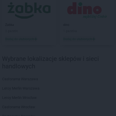
groszek
Będzin
groszek
Bełk
groszek
Bełżec
groszek
Bemowizna
Żabka
dino
groszek
Berezka
2 gazetki
1 gazetka
groszek
Biała
Dodaj do ulubionych
Dodaj do ulubionych
groszek
Biała Podlaska
groszek
Białoboki
groszek
Białobrzeg
Wybrane lokalizacje sklepów i sieci
groszek
Białochowo
handlowych
groszek
Biały Dunajec
groszek
Białystok
groszek
Biardy
Castorama Warszawa
groszek
Biejkowska Wola
Leroy Merlin Warszawa
groszek
Bielcza
groszek
Bieliniec
Leroy Merlin Wrocław
groszek
Bielsko-Biała
Castorama Wrocław
groszek
Bieniów