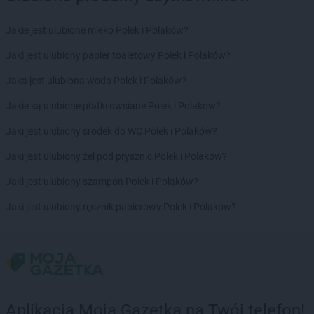
groszek
Brdów
groszek
Breń Osuchowski
Jakie jest ulubione mleko Polek i Polaków?
groszek
Brodnica
Jaki jest ulubiony papier toaletowy Polek i Polaków?
groszek
Brodnica Dolna
groszek
Brudzew
Jaka jest ulubiona woda Polek i Polaków?
groszek
Brzeg
Jakie są ulubione płatki owsiane Polek i Polaków?
groszek
Brzeg Dolny
groszek
Brzesko
Jaki jest ulubiony środek do WC Polek i Polaków?
groszek
Brzeszcze
Jaki jest ulubiony żel pod prysznic Polek i Polaków?
groszek
Brzezie
groszek
Brzezinka
Jaki jest ulubiony szampon Polek i Polaków?
groszek
Brzeziny
Jaki jest ulubiony ręcznik papierowy Polek i Polaków?
groszek
Brzeźnik
groszek
Brzeźno
groszek
Brzoza
groszek
Brzozie
groszek
Brzozowa Gać
groszek
Budzisko
Aplikacja Moja Gazetka na Twój telefon!