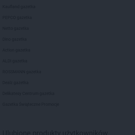
groszek
Bochnia
Kaufland gazetka
groszek
Bodzanów
groszek
Bogate
PEPCO gazetka
groszek
Bogatki
Netto gazetka
groszek
Bogoria
groszek
Bogucin
Dino gazetka
groszek
Bogumiłowice
Action gazetka
groszek
Bojanów
groszek
Bojszowy Nowe
ALDI gazetka
groszek
Bolechowice
ROSSMANN gazetka
groszek
Bolesławiec
groszek
Boleszkowice
Dealz gazetka
groszek
Boratyn
Delikatesy Centrum gazetka
groszek
Borki
groszek
Borkowo Kościelne
Gazetka Świąteczne Promocje
groszek
Borówki
groszek
Boruja
groszek
Bożacin
Ulubione produkty użytkowników
groszek
Bożepole Wielkie