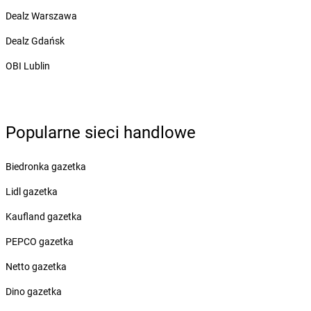
dino
Boguty-Żurawie
Dealz Warszawa
dino
Bojadła
Dealz Gdańsk
dino
Bojano
dino
Bojszowy
OBI Lublin
dino
Bolesław
dino
Bolesławice
dino
Bolesławiec
Popularne sieci handlowe
dino
Bolewice
dino
Bolewicko
dino
Bolimów
Biedronka gazetka
dino
Bolków
Lidl gazetka
dino
Bolszewo
dino
Boniewo
Kaufland gazetka
dino
Borawe
PEPCO gazetka
dino
Borek Strzeliński
dino
Borek Wielkopolski
Netto gazetka
dino
Borkowo
Dino gazetka
dino
Borne Sulinowo