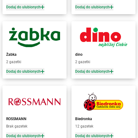
dino
Bielawy
Dodaj do ulubionych
Dodaj do ulubionych
dino
Bielcza
dino
Bielewo
dino
Bielice
dino
Bielsk
dino
Bielsk Podlaski
dino
Bieniewice
dino
Bieruń
Żabka
dino
dino
Bierutów
2 gazetki
2 gazetki
dino
Bierzglinek
Dodaj do ulubionych
Dodaj do ulubionych
dino
Bierzwienna Długa
dino
Bierzwnik
dino
Biesiekierz
dino
Bieżuń
dino
Bieżyń
dino
Bilcza
dino
ROSSMANN
Biskupice
Biedronka
dino
Brak gazetek
Biskupice Ołoboczne
12 gazetek
dino
Biskupiec
Dodaj do ulubionych
Dodaj do ulubionych