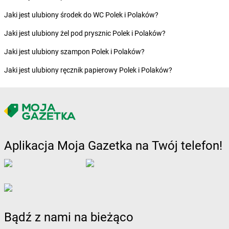
dino
Brdów
Jaki jest ulubiony środek do WC Polek i Polaków?
dino
Brochów
dino
Brodnica
Jaki jest ulubiony żel pod prysznic Polek i Polaków?
dino
Brody
Jaki jest ulubiony szampon Polek i Polaków?
dino
Brojce
dino
Broniszewice
Jaki jest ulubiony ręcznik papierowy Polek i Polaków?
dino
Bronowice
dino
Brunów
dino
Brusy
dino
Brwinów
dino
Brzeg
dino
Brześć Kujawski
Aplikacja Moja Gazetka na Twój telefon!
dino
Brzeszcze
dino
Brzeziny
dino
Brzeźnio
dino
Brzeżno
dino
Brzostowo
dino
Brzozówiec
Bądź z nami na bieżąco
dino
Brzustów