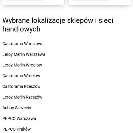
dino
Bisztynek
dino
Bławaty
dino
Błędów
Wybrane lokalizacje sklepów i sieci
dino
Bledzew
handlowych
dino
Blizno
dino
Bliżyn
Castorama Warszawa
dino
Bobolice
dino
Bobrek
Leroy Merlin Warszawa
dino
Bobrowice
Leroy Merlin Wrocław
dino
Bobrówko
dino
Bobrownickie Pole
Castorama Wrocław
dino
Bobrowniki Wielkie
Castorama Rzeszów
dino
Bobrowo
dino
Bobrzany
Leroy Merlin Rzeszów
dino
Bodzewo
Action Szczecin
dino
Bogatynia
dino
Bogucice
PEPCO Warszawa
dino
Boguszów-Gorce
PEPCO Kraków
dino
Boguszyce