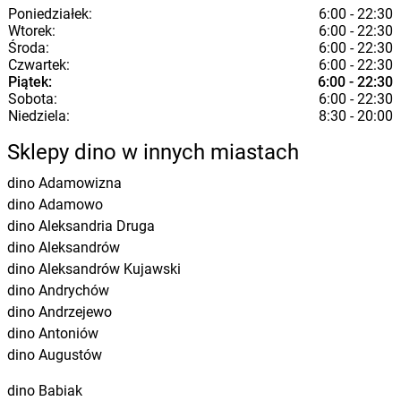
Poniedziałek:
6:00 - 22:30
Wtorek:
6:00 - 22:30
Środa:
6:00 - 22:30
Czwartek:
6:00 - 22:30
Piątek:
6:00 - 22:30
Sobota:
6:00 - 22:30
Niedziela:
8:30 - 20:00
Sklepy dino w innych miastach
dino
Adamowizna
dino
Adamowo
dino
Aleksandria Druga
dino
Aleksandrów
dino
Aleksandrów Kujawski
dino
Andrychów
dino
Andrzejewo
dino
Antoniów
dino
Augustów
dino
Babiak