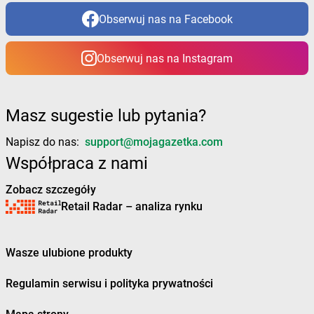
dino
Brzyskorzystew
Obserwuj nas na Facebook
dino
Bucz
dino
Buczek
Obserwuj nas na Instagram
dino
Buczyna
dino
Budowo
dino
Budzisław Kościelny
Masz sugestie lub pytania?
dino
Budziszewice
dino
Budzów
Napisz do nas:
support@mojagazetka.com
dino
Budzyń
Współpraca z nami
dino
Bukowice
dino
Bukowiec
Zobacz szczegóły
dino
Bukówiec Górny
Retail Radar – analiza rynku
dino
Bukownica
dino
Bulkowo-Kolonia
dino
Burzenin
Wasze ulubione produkty
dino
Busko-Zdrój
dino
Bychlew
Regulamin serwisu i polityka prywatności
dino
Byczyna