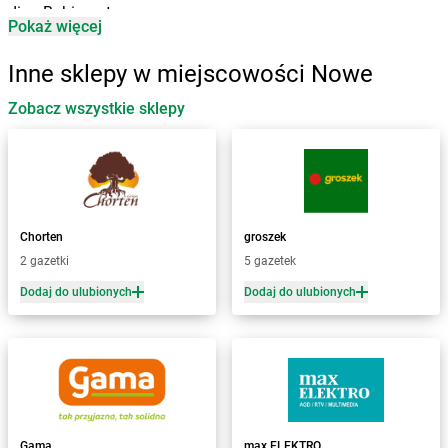
dino
Babimost
Pokaż więcej
dino
Baborów
dino
Baboszewo
Inne sklepy w miejscowości Nowe
dino
Baćkowice
dino
Zobacz wszystkie sklepy
Baczyna
dino
Bądkowo
dino
Bądkowo Kościelne
dino
Bąków
dino
Banie
dino
Baranów
Chorten
groszek
dino
Baranowo
2 gazetki
5 gazetek
dino
Barcin
Dodaj do ulubionych
Dodaj do ulubionych
dino
Barczewo
dino
Barkowo
dino
Barlinek
dino
Bartniczka
dino
Baruchowo
dino
Barwice
dino
Będków
Gama
max ELEKTRO