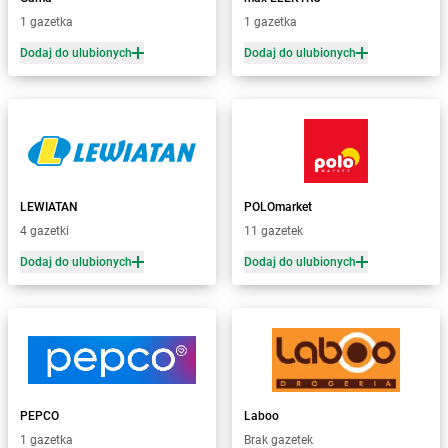
dino
Bedlno
1 gazetka
1 gazetka
dino
Bełchatów
Dodaj do ulubionych
Dodaj do ulubionych
dino
Bełchów
dino
Bełdów
dino
Belęcin
dino
Bełk
dino
Benice
dino
Bestwina
LEWIATAN
POLOmarket
dino
Biadki
4 gazetki
11 gazetek
dino
Biała
dino
Biała Parcela
Dodaj do ulubionych
Dodaj do ulubionych
dino
Biała Rawska
dino
Białaczów
dino
Białogard
dino
Białuń
dino
Białynin
dino
Biedrusko
PEPCO
Laboo
dino
Bielawa
1 gazetka
Brak gazetek