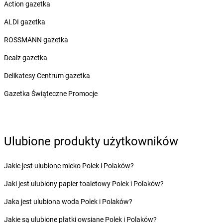
dino
Boronów
Action gazetka
dino
Boroszów
ALDI gazetka
dino
Borów
dino
Borowie
ROSSMANN gazetka
dino
Borówiec
Dealz gazetka
dino
Boruja Kościelna
dino
Borysławice
Delikatesy Centrum gazetka
dino
Borzęcice
Gazetka Świąteczne Promocje
dino
Borzęciczki
dino
Borzęcin
dino
Borzytuchom
dino
Boszkowo-Letnisko
Ulubione produkty użytkowników
dino
Bożejowice
dino
Bożnów
Jakie jest ulubione mleko Polek i Polaków?
dino
Branice
dino
Braniewo
Jaki jest ulubiony papier toaletowy Polek i Polaków?
dino
Brańszczyk
Jaka jest ulubiona woda Polek i Polaków?
dino
Braszowice
dino
Bratian
Jakie są ulubione płatki owsiane Polek i Polaków?