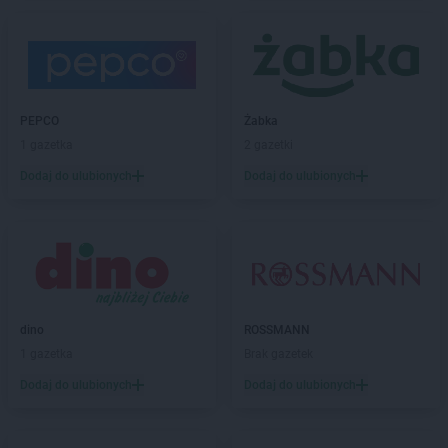
kik
Działdowo
kik
Dzierżoniów
kik
Ełk
kik
Garwolin
PEPCO
Żabka
kik
Gdańsk
1 gazetka
2 gazetki
kik
Giżycko
Dodaj do ulubionych
Dodaj do ulubionych
kik
Gliwice
kik
Gniezno
kik
Gołdap
kik
Goleniów
kik
Golub-Dobrzyń
kik
Gorzów Wielkopolski
dino
ROSSMANN
kik
Gostynin
1 gazetka
Brak gazetek
kik
Grajewo
kik
Grójec
Dodaj do ulubionych
Dodaj do ulubionych
kik
Grudziądz
kik
Gryfice