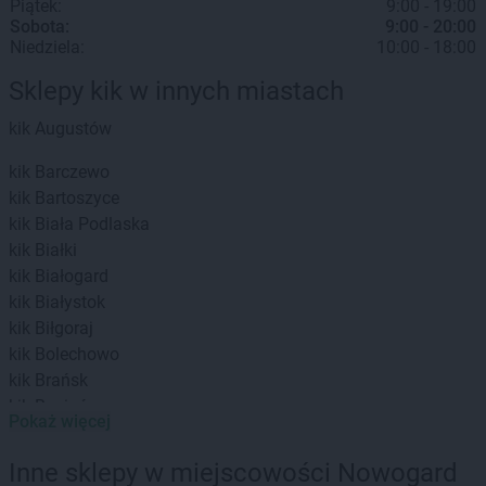
Piątek:
9:00 - 19:00
Sobota:
9:00 - 20:00
Niedziela:
10:00 - 18:00
Sklepy kik w innych miastach
kik
Augustów
kik
Barczewo
kik
Bartoszyce
kik
Biała Podlaska
kik
Białki
kik
Białogard
kik
Białystok
kik
Biłgoraj
kik
Bolechowo
kik
Brańsk
kik
Brwinów
Pokaż więcej
kik
Brzeg Dolny
kik
Brzesko
Inne sklepy w miejscowości Nowogard
kik
Busko-Zdrój