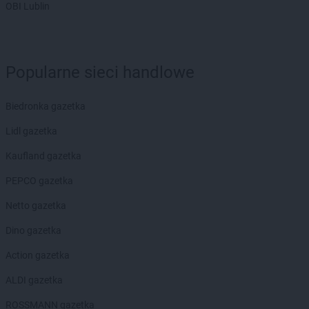
kik
Łapy
OBI Lublin
kik
Łask
kik
Łęczna
kik
Łobez
Popularne sieci handlowe
kik
Łódź
kik
Łomża
kik
Łowicz
Biedronka gazetka
kik
Łubna
Lidl gazetka
kik
Łuków
Kaufland gazetka
kik
Legnica
kik
Lidzbark
PEPCO gazetka
kik
Limanowa
Netto gazetka
kik
Lipienice
kik
Lipno
Dino gazetka
kik
Lubartów
Action gazetka
kik
Lubin
kik
Lublin
ALDI gazetka
kik
Lubsko
ROSSMANN gazetka