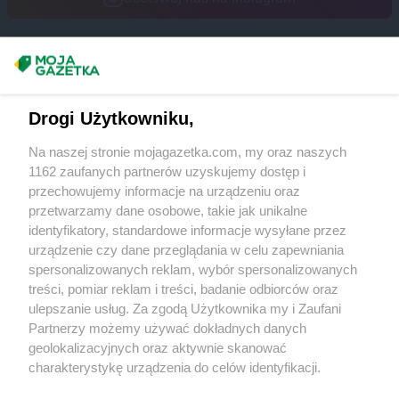
kik
Pińczów
kik
Piotrków Trybunalski
kik
Pleszew
Masz sugestie lub pytania?
kik
Płock
kik
Płońsk
Napisz do nas:
support@mojagazetka.com
Drogi Użytkowniku,
kik
Połaniec
Współpraca z nami
kik
Police
Na naszej stronie mojagazetka.com, my oraz naszych
kik
Poznań
Zobacz szczegóły
1162 zaufanych partnerów uzyskujemy dostęp i
kik
Pruszcz Gdański
Retail Radar – analiza rynku
przechowujemy informacje na urządzeniu oraz
kik
Pruszków
przetwarzamy dane osobowe, takie jak unikalne
kik
Przasnysz
identyfikatory, standardowe informacje wysyłane przez
Wasze ulubione produkty
kik
Przemyśl
urządzenie czy dane przeglądania w celu zapewniania
kik
Przeworsk
spersonalizowanych reklam, wybór spersonalizowanych
Regulamin serwisu i polityka prywatności
treści, pomiar reklam i treści, badanie odbiorców oraz
kik
Pszczyna
ulepszanie usług. Za zgodą Użytkownika my i Zaufani
kik
Puławy
Mapa strony
Partnerzy możemy używać dokładnych danych
kik
Pyskowice
geolokalizacyjnych oraz aktywnie skanować
Zawsze najnowsze gazetki w naszej
Wszystkie miasta z lokalizacjami sklepów
charakterystykę urządzenia do celów identyfikacji.
kik
Radom
Ponieważ cenimy Twoją prywatność, prosimy o zgodę na
aplikacji
kik
Radomsko