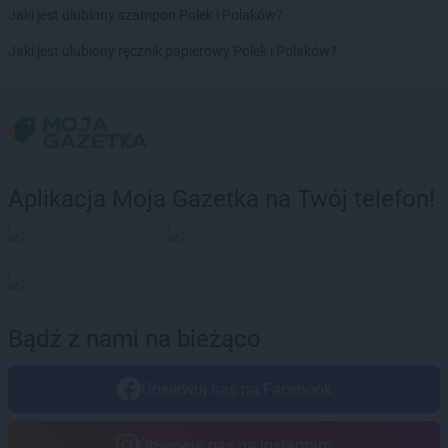
Jaki jest ulubiony szampon Polek i Polaków?
kik
Nowy Tomyśl
Jaki jest ulubiony ręcznik papierowy Polek i Polaków?
kik
Oleśnica
kik
Olsztyn
kik
Olsztynek
kik
Opole Lubelskie
kik
Ostróda
kik
Ostrów Mazowiecka
Aplikacja Moja Gazetka na Twój telefon!
kik
Ostrów Wielkopolski
kik
Ostrowiec Świętokrzyski
kik
Ostrzeszów
kik
Otwock
kik
Ozorków
Bądź z nami na bieżąco
kik
Pabianice
kik
Parczew
Obserwuj nas na Facebook
kik
Pasłęk
kik
Piaseczno
kik
Piekary Śląskie
Obserwuj nas na Instagram