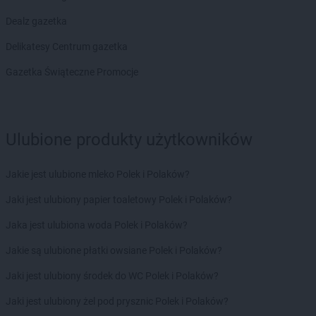
kik
Malbork
Dealz gazetka
kik
Międzyrzec Podlaski
Delikatesy Centrum gazetka
kik
Międzyrzecz
kik
Mielec
Gazetka Świąteczne Promocje
kik
Milicz
kik
Miłków
kik
Mińsk Mazowiecki
kik
Mońki
Ulubione produkty użytkowników
kik
Mrągowo
kik
Myślibórz
Jakie jest ulubione mleko Polek i Polaków?
kik
Namysłów
Jaki jest ulubiony papier toaletowy Polek i Polaków?
kik
Nidzica
Jaka jest ulubiona woda Polek i Polaków?
kik
Nowa Sól
kik
Nowe Miasto Lubawskie
Jakie są ulubione płatki owsiane Polek i Polaków?
kik
Nowogard
Jaki jest ulubiony środek do WC Polek i Polaków?
kik
Nowy Dwór Mazowiecki
kik
Nowy Sącz
Jaki jest ulubiony żel pod prysznic Polek i Polaków?
kik
Nowy Targ