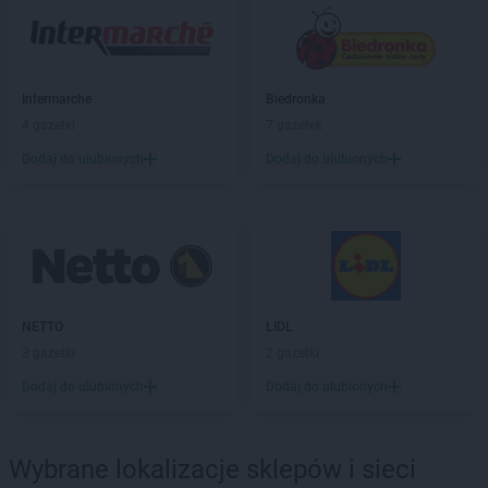
kik
Hajnówka
kik
Hrubieszów
kik
Iława
Intermarche
Biedronka
4 gazetki
7 gazetek
kik
Janów
Dodaj do ulubionych
Dodaj do ulubionych
kik
Jarosław
kik
Jasło
kik
Jastrzębie-Zdrój
kik
Jawor
kik
Jedrzejow
kik
Jelcz-Laskowice
kik
Jelenia Góra
NETTO
LIDL
3 gazetki
2 gazetki
kik
Kalisz
Dodaj do ulubionych
Dodaj do ulubionych
kik
Kamienna Góra
kik
Katowice
kik
Kępno
Wybrane lokalizacje sklepów i sieci
kik
Kętrzyn