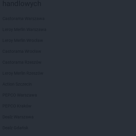
kik
Kielce
handlowych
kik
Kiełpino
kik
Kłodawa
Castorama Warszawa
kik
Kluczbork
Leroy Merlin Warszawa
kik
Knurów
kik
Kolbuszowa Dolna
Leroy Merlin Wrocław
kik
Kolno
Castorama Wrocław
kik
Kościerzyna
kik
Kostrzyn
Castorama Rzeszów
kik
Kostrzyn nad Odrą
Leroy Merlin Rzeszów
kik
Koszalin
kik
Koziegłowy
Action Szczecin
kik
Kozienice
PEPCO Warszawa
kik
Kraśnik
kik
Krosno
PEPCO Kraków
kik
Krotoszyn
Dealz Warszawa
kik
Kutno
kik
Kwidzyn
Dealz Gdańsk