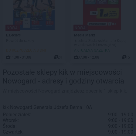
NOWA!
NOWA!
E.Leclerc
Media Markt
Powrót do szkoły
☀️Letnia ZestawoMania!☀️Kupuj
w zestawach i oszczędzaj
DO ROZPOCZĘCIA 3 DNI
AKTUALNA GAZETKA
11.08 - 31.08
24
07.08 - 12.08
15
Pozostałe sklepy kik w miejscowości
Nowogard - adresy i godziny otwarcia
W miejscowości Nowogard znajdziesz obecnie 1 sklep kik.
kik
Nowogard
Generała Józefa Bema 10A
Poniedziałek:
9:00 - 19:00
Wtorek:
9:00 - 19:00
Środa:
9:00 - 19:00
Czwartek:
9:00 - 19:00