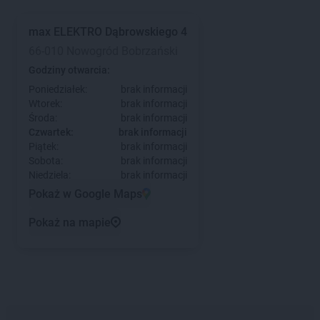
max ELEKTRO
Dąbrowskiego 4
66-010 Nowogród Bobrzański
Godziny otwarcia:
Poniedziałek:
brak informacji
Wtorek:
brak informacji
Środa:
brak informacji
Czwartek:
brak informacji
Piątek:
brak informacji
Sobota:
brak informacji
Niedziela:
brak informacji
Pokaż w Google Maps
Pokaż na mapie