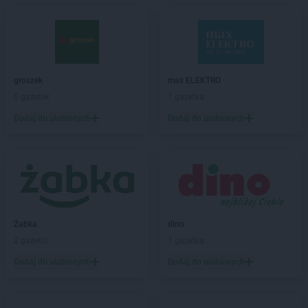
max ELEKTRO
Biłgoraj
max ELEKTRO
Bisztynek
max ELEKTRO
Blachownia
max ELEKTRO
Bochnia
max ELEKTRO
Bodzentyn
groszek
max ELEKTRO
max ELEKTRO
Bolesławiec
5 gazetek
1 gazetka
max ELEKTRO
Brańsk
Dodaj do ulubionych
Dodaj do ulubionych
max ELEKTRO
Brodnica
max ELEKTRO
Brusy
max ELEKTRO
Brzeg
max ELEKTRO
Brzostek
max ELEKTRO
Brzozów
max ELEKTRO
Busko-Zdrój
max ELEKTRO
Bychawa
Żabka
dino
max ELEKTRO
Bystrzyca Kłodzka
2 gazetki
1 gazetka
max ELEKTRO
Bytów
Dodaj do ulubionych
Dodaj do ulubionych
max ELEKTRO
Chełm
max ELEKTRO
Chełmno