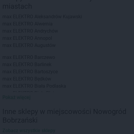
miastach
max ELEKTRO
Aleksandrów Kujawski
max ELEKTRO
Alwernia
max ELEKTRO
Andrychów
max ELEKTRO
Annopol
max ELEKTRO
Augustów
max ELEKTRO
Barczewo
max ELEKTRO
Barlinek
max ELEKTRO
Bartoszyce
max ELEKTRO
Będków
max ELEKTRO
Biała Podlaska
max ELEKTRO
Białe Błota
Pokaż więcej
max ELEKTRO
Białystok
max ELEKTRO
Biecz
Inne sklepy w miejscowości Nowogród
max ELEKTRO
Bielsko
Bobrzański
max ELEKTRO
Bielsko-Biała
max ELEKTRO
Bieruń
Zobacz wszystkie sklepy