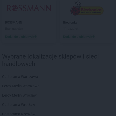
max ELEKTRO
Chmielnik
max ELEKTRO
Chodzież
max ELEKTRO
Chorzele
max ELEKTRO
Chorzów
ROSSMANN
Biedronka
max ELEKTRO
Ciechanów
Brak gazetek
11 gazetek
max ELEKTRO
Ciechanowiec
Dodaj do ulubionych
Dodaj do ulubionych
max ELEKTRO
Ciechocinek
max ELEKTRO
Cieszyn
max ELEKTRO
Ciężkowice
Wybrane lokalizacje sklepów i sieci
max ELEKTRO
Czarna Białostocka
handlowych
max ELEKTRO
Czarne
max ELEKTRO
Czarnków
max ELEKTRO
Czarny Dunajec
Castorama Warszawa
max ELEKTRO
Czechowice-Dziedzice
Leroy Merlin Warszawa
max ELEKTRO
Czersk
max ELEKTRO
Czerwionka-Leszczyny
Leroy Merlin Wrocław
max ELEKTRO
Częstochowa
Castorama Wrocław
max ELEKTRO
Człopa
max ELEKTRO
Czudec
Castorama Rzeszów