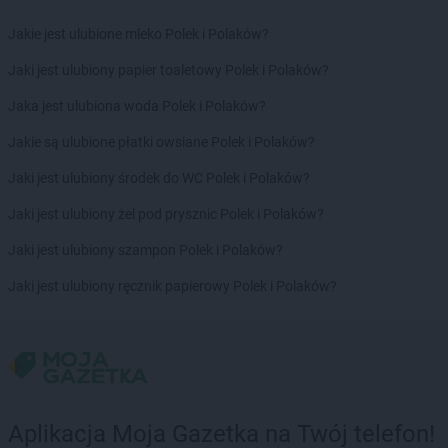
max ELEKTRO
Gryfów Śląski
Jakie jest ulubione mleko Polek i Polaków?
max ELEKTRO
Halinów
max ELEKTRO
Jaki jest ulubiony papier toaletowy Polek i Polaków?
Hrubieszów
Jaka jest ulubiona woda Polek i Polaków?
max ELEKTRO
Iława
max ELEKTRO
Izbica Kujawska
Jakie są ulubione płatki owsiane Polek i Polaków?
max ELEKTRO
Jabłonka
Jaki jest ulubiony środek do WC Polek i Polaków?
max ELEKTRO
Jabłonowo Pomorskie
Jaki jest ulubiony żel pod prysznic Polek i Polaków?
max ELEKTRO
Janikowo
max ELEKTRO
Janów Lubelski
Jaki jest ulubiony szampon Polek i Polaków?
max ELEKTRO
Janowiec Wielkopolski
Jaki jest ulubiony ręcznik papierowy Polek i Polaków?
max ELEKTRO
Jarosław
max ELEKTRO
Jasło
max ELEKTRO
Jastrzębie-Zdrój
max ELEKTRO
Jawiszowice
max ELEKTRO
Jaworzno
max ELEKTRO
Jedlicze
Aplikacja Moja Gazetka na Twój telefon!
max ELEKTRO
Jedlińsk