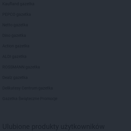
Kaufland gazetka
max ELEKTRO
Garwolin
max ELEKTRO
Gdów
PEPCO gazetka
max ELEKTRO
Giżycko
Netto gazetka
max ELEKTRO
Gliwice
max ELEKTRO
Głogówek
Dino gazetka
max ELEKTRO
Główczyce
Action gazetka
max ELEKTRO
Głowno
max ELEKTRO
Głubczyce
ALDI gazetka
max ELEKTRO
Gołdap
ROSSMANN gazetka
max ELEKTRO
Góra
max ELEKTRO
Gorlice
Dealz gazetka
max ELEKTRO
Grabów nad Prosną
Delikatesy Centrum gazetka
max ELEKTRO
Grajewo
max ELEKTRO
Grodków
Gazetka Świąteczne Promocje
max ELEKTRO
Grodzisk Mazowiecki
max ELEKTRO
Grodzisk Wielkopolski
max ELEKTRO
Grybów
Ulubione produkty użytkowników
max ELEKTRO
Gryfice