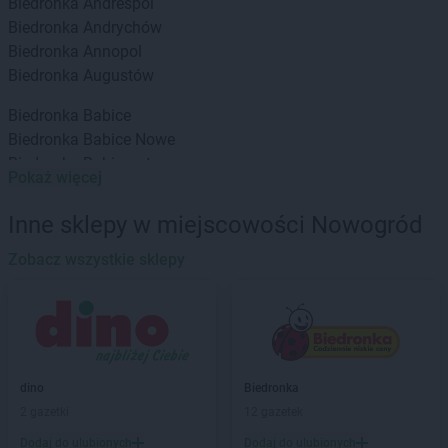
Biedronka
Andrespol
Biedronka
Andrychów
Biedronka
Annopol
Biedronka
Augustów
Biedronka
Babice
Biedronka
Babice Nowe
Biedronka
Babimost
Pokaż więcej
Biedronka
Baborów
Biedronka
Banie
Inne sklepy w miejscowości Nowogród
Biedronka
Banie Mazurskie
Biedronka
Zobacz wszystkie sklepy
Banino
Biedronka
Baniocha
Biedronka
Baranowo
Biedronka
Barciany
Biedronka
Barcin
Biedronka
Barczewo
dino
Biedronka
Biedronka
Bardo
2 gazetki
12 gazetek
Biedronka
Barlinek
Dodaj do ulubionych
Dodaj do ulubionych