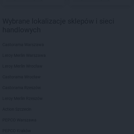
Biedronka
Bartoszyce
Biedronka
Barwice
Biedronka
Będzin
Wybrane lokalizacje sklepów i sieci
Biedronka
Bełchatów
handlowych
Biedronka
Bełżyce
Biedronka
Bestwina
Biedronka
Bezrzecze
Castorama Warszawa
Biedronka
Biała
Leroy Merlin Warszawa
Biedronka
Biała Parcela
Biedronka
Biała Piska
Leroy Merlin Wrocław
Biedronka
Biała Podlaska
Castorama Wrocław
Biedronka
Biała Rawska
Biedronka
Białe Błota
Castorama Rzeszów
Biedronka
Białka
Leroy Merlin Rzeszów
Biedronka
Białka Tatrzańska
Biedronka
Białobrzegi
Action Szczecin
Biedronka
Białogard
PEPCO Warszawa
Biedronka
Biały Bór
Biedronka
Białystok
PEPCO Kraków