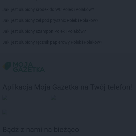
Biedronka
Borek Wielkopolski
Biedronka
Borki
Jaki jest ulubiony środek do WC Polek i Polaków?
Biedronka
Borkowo
Jaki jest ulubiony żel pod prysznic Polek i Polaków?
Biedronka
Borne Sulinowo
Biedronka
Borówiec
Jaki jest ulubiony szampon Polek i Polaków?
Biedronka
Branice
Jaki jest ulubiony ręcznik papierowy Polek i Polaków?
Biedronka
Braniewo
Biedronka
Brańsk
Biedronka
Brenna
Biedronka
Brodnica
Biedronka
Brusy
Biedronka
Brwinów
Aplikacja Moja Gazetka na Twój telefon!
Biedronka
Brzeg
Biedronka
Brzeg Dolny
Biedronka
Brześć Kujawski
Biedronka
Brzesko
Biedronka
Brzeszcze
Biedronka
Brzeziny
Bądź z nami na bieżąco
Biedronka
Brzezna