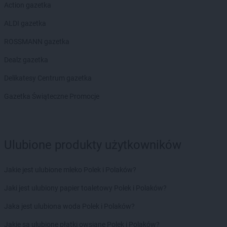
Action gazetka
Biedronka
Bobolice
Biedronka
Bobowa
ALDI gazetka
Biedronka
Bobrowiec
ROSSMANN gazetka
Biedronka
Bobrowniki
Biedronka
Bochnia
Dealz gazetka
Biedronka
Bochotnica
Delikatesy Centrum gazetka
Biedronka
Bochotnica-Kolonia
Biedronka
Bodzentyn
Gazetka Świąteczne Promocje
Biedronka
Bogacica
Biedronka
Bogatynia
Biedronka
Boguchwała
Ulubione produkty użytkowników
Biedronka
Boguszów-Gorce
Biedronka
Bojano
Biedronka
Bolesławice
Jakie jest ulubione mleko Polek i Polaków?
Biedronka
Bolesławiec
Jaki jest ulubiony papier toaletowy Polek i Polaków?
Biedronka
Bolków
Biedronka
Bolszewo
Jaka jest ulubiona woda Polek i Polaków?
Biedronka
Bońki
Jakie są ulubione płatki owsiane Polek i Polaków?