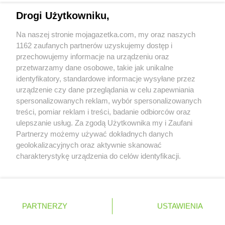
LIDL
Łowicz
Napisz do nas:
support@mojagazetka.com
Drogi Użytkowniku,
LIDL
Łuków
Współpraca z nami
Na naszej stronie mojagazetka.com, my oraz naszych
LIDL
Latchorzew
Zobacz szczegóły
1162 zaufanych partnerów uzyskujemy dostęp i
LIDL
Lębork
Retail Radar – analiza rynku
przechowujemy informacje na urządzeniu oraz
LIDL
Legionowo
przetwarzamy dane osobowe, takie jak unikalne
LIDL
Legnica
identyfikatory, standardowe informacje wysyłane przez
LIDL
Lesko
Wasze ulubione produkty
urządzenie czy dane przeglądania w celu zapewniania
LIDL
Leszno
spersonalizowanych reklam, wybór spersonalizowanych
LIDL
Lesznowola
Regulamin serwisu i polityka prywatności
treści, pomiar reklam i treści, badanie odbiorców oraz
LIDL
Leżajsk
ulepszanie usług. Za zgodą Użytkownika my i Zaufani
Mapa strony
LIDL
Libertów
Partnerzy możemy używać dokładnych danych
LIDL
Libiąż
geolokalizacyjnych oraz aktywnie skanować
Zawsze najnowsze gazetki w naszej
Wszystkie miasta z lokalizacjami sklepów
LIDL
charakterystykę urządzenia do celów identyfikacji.
Lidzbark Warmiński
Ponieważ cenimy Twoją prywatność, prosimy o zgodę na
aplikacji
LIDL
Limanowa
korzystanie z tych technologii poprzez kliknięcie
LIDL
Lipno
„Akceptuję”. Zgoda jest dobrowolna i zawsze możesz ją
LIDL
Lisi Ogon
+ 1,5 mln zadowolonych kupujących
zmienić/wycofać klikając przycisk ustawień prywatności
Polska
Czechy
Ukraina
Litwa
Słowacja
Rumunia
LIDL
Lubaczów
PARTNERZY
USTAWIENIA
znajdujący się w lewym dolnym rogu strony
LIDL
Lubań