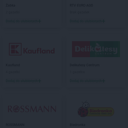
LIDL
Dzierżoniów
Żabka
RTV EURO AGD
2 gazetki
Brak gazetek
LIDL
Elbląg
Dodaj do ulubionych
Dodaj do ulubionych
LIDL
Garwolin
LIDL
Gdańsk
LIDL
Gdynia
LIDL
Giżycko
LIDL
Gliwice
LIDL
Głogów
Kaufland
Delikatesy Centrum
LIDL
Głogów Małopolski
4 gazetki
1 gazetka
LIDL
Głubczyce
Dodaj do ulubionych
Dodaj do ulubionych
LIDL
Głuchołazy
LIDL
Gniezno
LIDL
Gogolin
LIDL
Gołdap
LIDL
Goleniów
LIDL
Gołków
LIDL
Golub-Dobrzyń
ROSSMANN
Biedronka