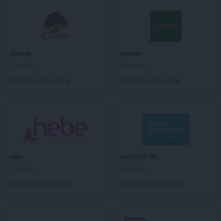
LIDL
Bogatynia
LIDL
Bolechowo
LIDL
Bolesławiec
LIDL
Bolszewo
LIDL
Braniewo
Chorten
groszek
LIDL
Brodnica
2 gazetki
5 gazetek
LIDL
Brzeg
Dodaj do ulubionych
Dodaj do ulubionych
LIDL
Brzeg Dolny
LIDL
Brzesko
LIDL
Brzeziny
LIDL
Brzozów
LIDL
Buczkowice
LIDL
Budzistowo
LIDL
Buk
hebe
max ELEKTRO
LIDL
Busko-Zdrój
3 gazetki
1 gazetka
LIDL
Bydgoszcz
Dodaj do ulubionych
Dodaj do ulubionych
LIDL
Bytom
LIDL
Bytów