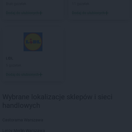
LIDL
Góra Kalwaria
Brak gazetek
11 gazetek
LIDL
Gorlice
Dodaj do ulubionych
Dodaj do ulubionych
LIDL
Gorzów Wielkopolski
LIDL
Gorzyce
LIDL
Gostyń
LIDL
Gostynin
LIDL
Grajewo
LIDL
Grodzisk Mazowiecki
LIDL
Grodzisk Wielkopolski
LIDL
LIDL
Grudziądz
5 gazetek
LIDL
Gryfice
Dodaj do ulubionych
LIDL
Gryfino
LIDL
Gryfów Śląski
LIDL
Gubin
Wybrane lokalizacje sklepów i sieci
handlowych
LIDL
Hajnówka
LIDL
Horodniany
LIDL
Hrubieszów
Castorama Warszawa
Leroy Merlin Warszawa
LIDL
Iława