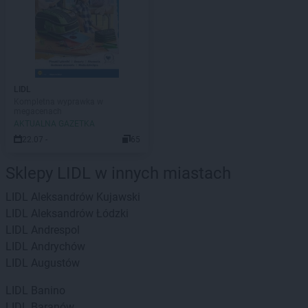
LIDL
Kompletna wyprawka w
megacenach
AKTUALNA GAZETKA
22.07 -
65
Sklepy LIDL w innych miastach
LIDL
Aleksandrów Kujawski
LIDL
Aleksandrów Łódzki
LIDL
Andrespol
LIDL
Andrychów
LIDL
Augustów
LIDL
Banino
LIDL
Baranów