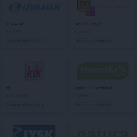
LIDL
Chełm
LIDL
Chełmek
LIDL
Chełmiec
LIDL
Chełmno
LEWIATAN
Drogerie Polskie
LIDL
Chełmża
4 gazetki
1 gazetka
LIDL
Chodzież
Dodaj do ulubionych
Dodaj do ulubionych
LIDL
Chojnice
LIDL
Chojnów
LIDL
Chorzów
LIDL
Choszczno
LIDL
Chrzanów
LIDL
Chwaszczyno
kik
Stokrotka Supermarket
LIDL
Chyliczki
Brak gazetek
3 gazetki
LIDL
Ciechanów
LIDL
Cieszyn
Dodaj do ulubionych
Dodaj do ulubionych
LIDL
Czechowice-Dziedzice
LIDL
Czeladź
LIDL
Czersk
LIDL
Częstochowa