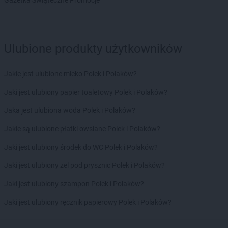
Gazetka Świąteczne Promocje
LIDL
Komorniki
LIDL
Konin
LIDL
Konstancin-Jeziorna
Ulubione produkty użytkowników
LIDL
Konstantynów Łódzki
LIDL
Kórnik
LIDL
Koronowo
Jakie jest ulubione mleko Polek i Polaków?
LIDL
Kosakowo
Jaki jest ulubiony papier toaletowy Polek i Polaków?
LIDL
Kościan
LIDL
Kościelna Wieś
Jaka jest ulubiona woda Polek i Polaków?
LIDL
Kościerzyna
Jakie są ulubione płatki owsiane Polek i Polaków?
LIDL
Kostrzyn nad Odrą
LIDL
Koszalin
Jaki jest ulubiony środek do WC Polek i Polaków?
LIDL
Kowale
Jaki jest ulubiony żel pod prysznic Polek i Polaków?
LIDL
Koziegłowy
LIDL
Kozienice
Jaki jest ulubiony szampon Polek i Polaków?
LIDL
Kraków
Jaki jest ulubiony ręcznik papierowy Polek i Polaków?
LIDL
Krapkowice
LIDL
Kraśnik