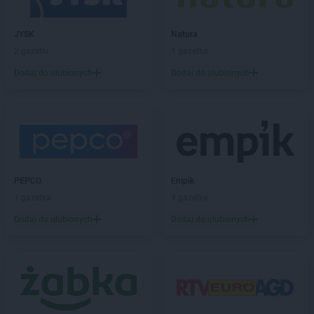
LIDL
Człuchów
LIDL
Czołowo-Kolonia
JYSK
Natura
2 gazetki
1 gazetka
LIDL
Dąbrowa Górnicza
LIDL
Dąbrowa Tarnowska
Dodaj do ulubionych
Dodaj do ulubionych
LIDL
Dąbrówka
LIDL
Darłowo
LIDL
Dawidy Bankowe
LIDL
Dębica
LIDL
Dęblin
LIDL
do
PEPCO
Empik
LIDL
Dobra
1 gazetka
1 gazetka
LIDL
Dobre Miasto
Dodaj do ulubionych
Dodaj do ulubionych
LIDL
Drawsko Pomorskie
LIDL
Drezdenko
LIDL
Drogoszewo
LIDL
Dywity
LIDL
Działdowo
LIDL
Działoszyn