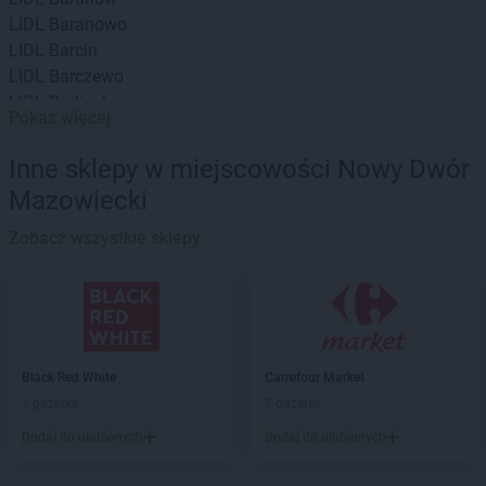
LIDL
Baranowo
LIDL
Barcin
LIDL
Barczewo
LIDL
Barlinek
Pokaż więcej
LIDL
Bartoszyce
LIDL
Będzin
Inne sklepy w miejscowości Nowy Dwór
LIDL
Bełchatów
Mazowiecki
LIDL
Biała Podlaska
LIDL
Białobrzegi
Zobacz wszystkie sklepy
LIDL
Białystok
LIDL
Bielany Wrocławskie
LIDL
Bielawa
LIDL
Bielsk Podlaski
LIDL
Bielsko-Biała
Black Red White
Carrefour Market
LIDL
Bieruń
1 gazetka
7 gazetek
LIDL
Biłgoraj
Dodaj do ulubionych
Dodaj do ulubionych
LIDL
Biskupiec
LIDL
Bochnia