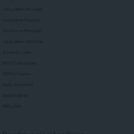
LIDL
Imielin
Leroy Merlin Wrocław
LIDL
Inowrocław
Castorama Wrocław
LIDL
Jabłonna
Castorama Rzeszów
LIDL
Janki
LIDL
Jarocin
Leroy Merlin Rzeszów
LIDL
Jarosław
Action Szczecin
LIDL
Jasienica
LIDL
Jasło
PEPCO Warszawa
LIDL
Jastrzębie-Zdrój
PEPCO Kraków
LIDL
Jawiszowice
LIDL
Jawor
Dealz Warszawa
LIDL
Jaworzno
Dealz Gdańsk
LIDL
Jedrzejow
LIDL
Jelcz-Laskowice
OBI Lublin
LIDL
Jelenia Góra
LIDL
Józefosław
LIDL
Józefów