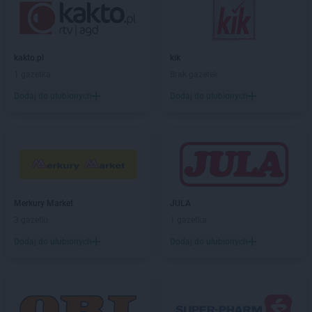
Chorten
Borek
Chorten
Borki
Chorten
Borkowo
kakto.pl
kik
Chorten
Borów Wielki
1 gazetka
Brak gazetek
Chorten
Borowe
Chorten
Dodaj do ulubionych
Borowina
Dodaj do ulubionych
Chorten
Borzęcin Duży
Chorten
Borzymy
Chorten
Boże
Chorten
Braciejówka
Chorten
Bramki
Chorten
Braniewo
Merkury Market
JULA
Chorten
Brańsk
3 gazetki
1 gazetka
Chorten
Brenna
Dodaj do ulubionych
Dodaj do ulubionych
Chorten
Brochów
Chorten
Brójce
Chorten
Brok
Chorten
Brończany