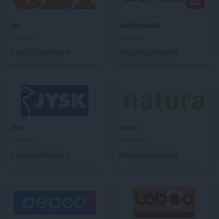
Chorten
Broniewice
Chorten
Bronowo
Chorten
Brudki Stare
OBI
SUPER-PHARM
Chorten
Brusy
1 gazetka
1 gazetka
Chorten
Brwinów
Dodaj do ulubionych
Dodaj do ulubionych
Chorten
Brzesko
Chorten
Brzeszcze
Chorten
Brzezie
Chorten
Brzeźnica
Chorten
Brzeźnio
Chorten
Brzóski-Gromki
JYSK
Natura
Chorten
Brzoza
2 gazetki
1 gazetka
Chorten
Brzozówka
Chorten
Budki Piaseckie
Dodaj do ulubionych
Dodaj do ulubionych
Chorten
Budy Barcząckie
Chorten
Budziska
Chorten
Bugaj
Chorten
Buk
Chorten
Bukowiec