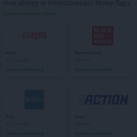
Inne sklepy w miejscowości Nowy Sącz
Chorten
Bąkowo
Chorten
Zobacz wszystkie sklepy
Banie
Chorten
Banino
Chorten
Baranowo
Chorten
Barchów
Chorten
Barcikowo
Chorten
Barcin
Agata
Black Red White
Chorten
Bargłów Kościelny
Brak gazetek
1 gazetka
Chorten
Bartniki
Dodaj do ulubionych
Dodaj do ulubionych
Chorten
Bartołty Wielkie
Chorten
Bartoszyce
Chorten
Będzieszyn
Chorten
Bełchatów
Chorten
Bezledy
Chorten
Biała Niżna
Chorten
Biała Piska
BLU
Action
Chorten
Biała Podlaska
Brak gazetek
1 gazetka
Chorten
Biała Rawska
Dodaj do ulubionych
Dodaj do ulubionych