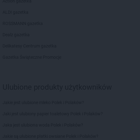
Action gazetka
Chorten
Drzonówko
Chorten
Drzycim
ALDI gazetka
Chorten
Dubiny
ROSSMANN gazetka
Chorten
Dubów
Chorten
Duczki
Dealz gazetka
Chorten
Dulcza Mała
Delikatesy Centrum gazetka
Chorten
Działdowo
Chorten
Działki
Gazetka Świąteczne Promocje
Chorten
Dziechciniec
Chorten
Dzięcielec
Chorten
Dzierlin
Ulubione produkty użytkowników
Chorten
Dzierzgów
Chorten
Dzierżoniów
Chorten
Dziewin
Jakie jest ulubione mleko Polek i Polaków?
Chorten
Elbląg
Jaki jest ulubiony papier toaletowy Polek i Polaków?
Chorten
Ełk
Jaka jest ulubiona woda Polek i Polaków?
Chorten
Elżbietów
Jakie są ulubione płatki owsiane Polek i Polaków?