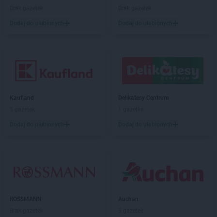
Chorten
Chociw
Brak gazetek
Brak gazetek
Chorten
Chodzież
Dodaj do ulubionych
Dodaj do ulubionych
Chorten
Chojnice
Chorten
Chojno Nowe Drugie
Chorten
Chojnów
Chorten
Choroszcz
Chorten
Chorzów
Chorten
Choszczewo
Chorten
Kaufland
Choszczno
Delikatesy Centrum
Chorten
5 gazetek
Chrzanów
1 gazetka
Chorten
Ciechanów
Dodaj do ulubionych
Dodaj do ulubionych
Chorten
Ciechanowiec
Chorten
Ciemne
Chorten
Cierno-Żabieniec
Chorten
Cieszyn
Chorten
Cisewie
Chorten
Cyców-Kolonia Druga
ROSSMANN
Auchan
Chorten
Czadrów
Brak gazetek
5 gazetek
Chorten
Czaple