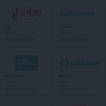
Chorten
Biłgoraj
Chorten
Biskupiec
Chorten
Biskupiec-Kolonia Trzecia
Chorten
Błędowo
Chorten
Blochy
hebe
castorama
Chorten
Błonie
3 gazetki
1 gazetka
Chorten
Bobrówka
Dodaj do ulubionych
Dodaj do ulubionych
Chorten
Bobrowniki
Chorten
Bochnia
Chorten
Boćki
Chorten
Bodaczów
Chorten
Bogatynia
Chorten
Bogdanka
Chorten
max ELEKTRO
Bojano
LEWIATAN
Chorten
1 gazetka
Bolęcin
4 gazetki
Chorten
Bolesławiec
Dodaj do ulubionych
Dodaj do ulubionych
Chorten
Bolimów
Chorten
Bolków
Chorten
Bolszewo