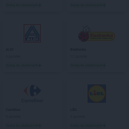
Chorten
Dodaj do ulubionych
Czarna
Dodaj do ulubionych
Chorten
Czarna Białostocka
Chorten
Czarna Wieś Kościelna
Chorten
Czarnków
Chorten
Czarnotrzew
Chorten
Czarnów
Chorten
Czarny Bór
ALDI
Biedronka
Chorten
Czechowice-Dziedzice
6 gazetek
12 gazetek
Chorten
Czernice Borowe
Dodaj do ulubionych
Dodaj do ulubionych
Chorten
Czerniewice
Chorten
Czernikowo
Chorten
Czerwieńsk
Chorten
Częstochowa
Chorten
Człuchów
Chorten
Czosnów
Chorten
Czyczkowy
Carrefour
LIDL
Chorten
Czyże
9 gazetek
5 gazetek
Chorten
Czyżew
Dodaj do ulubionych
Dodaj do ulubionych