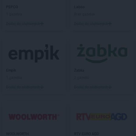
Chorten
Bukowina
PEPCO
Laboo
Chorten
Burkat
1 gazetka
Brak gazetek
Chorten
Burzyn
Dodaj do ulubionych
Dodaj do ulubionych
Chorten
Bydgoszcz
Chorten
Bytom
Chorten
Bytów
Chorten
Cekcyn
Chorten
Celestynów
Chorten
Celiny
Empik
Żabka
Chorten
Cepno
1 gazetka
2 gazetki
Chorten
Chałupy
Dodaj do ulubionych
Dodaj do ulubionych
Chorten
Chełm
Chorten
Chełm Śląski
Chorten
Chełmek
Chorten
Chełmno
Chorten
Chełmża
Chorten
Chłopy
Chorten
Chociule
WOOLWORTH
RTV EURO AGD