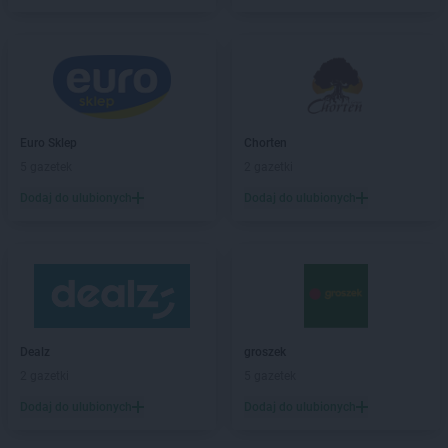
Chorten
Białebłoto-Kobyla
Chorten
Białebłoto-Stara Wieś
Chorten
Białobiel
Chorten
Białobrzegi
Chorten
Białogard
Chorten
Białogóra
Euro Sklep
Chorten
Chorten
Białousy
5 gazetek
2 gazetki
Chorten
Białowieża
Chorten
Białożewin
Dodaj do ulubionych
Dodaj do ulubionych
Chorten
Białystok
Chorten
Biecz
Chorten
Biedaszki
Chorten
Biedrzychowice
Chorten
Bielany-Żyłaki
Chorten
Bielicha
Dealz
groszek
Chorten
Bieliny
2 gazetki
5 gazetek
Chorten
Bielsk Podlaski
Dodaj do ulubionych
Dodaj do ulubionych
Chorten
Bielsko-Biała
Chorten
Bierwce