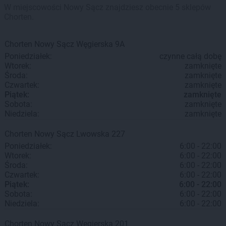
W miejscowości Nowy Sącz znajdziesz obecnie 5 sklepów
Chorten.
Chorten
Nowy Sącz
Węgierska 9A
Poniedziałek:
czynne całą dobę
Wtorek:
zamknięte
Środa:
zamknięte
Czwartek:
zamknięte
Piątek:
zamknięte
Sobota:
zamknięte
Niedziela:
zamknięte
Chorten
Nowy Sącz
Lwowska 227
Poniedziałek:
6:00 - 22:00
Wtorek:
6:00 - 22:00
Środa:
6:00 - 22:00
Czwartek:
6:00 - 22:00
Piątek:
6:00 - 22:00
Sobota:
6:00 - 22:00
Niedziela:
6:00 - 22:00
Chorten
Nowy Sącz
Węgierska 201