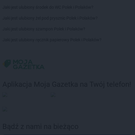
Chorten
Filipów
Jaki jest ulubiony środek do WC Polek i Polaków?
Chorten
Frampol
Chorten
Franciszków
Jaki jest ulubiony żel pod prysznic Polek i Polaków?
Chorten
Gąbin
Jaki jest ulubiony szampon Polek i Polaków?
Chorten
Gabryelin
Jaki jest ulubiony ręcznik papierowy Polek i Polaków?
Chorten
Gaczyska
Chorten
Garbatówka
Chorten
Garwolin
Chorten
Gąsawa
Chorten
Gąski
Chorten
Gdańsk
Aplikacja Moja Gazetka na Twój telefon!
Chorten
Gdynia
Chorten
Giby
Chorten
Gierczyn
Chorten
Gierzwałd
Chorten
Giżycko
Chorten
Gleba
Bądź z nami na bieżąco
Chorten
Glina