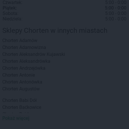
Czwartek:
5:00 - 0:00
Piątek:
5:00 - 0:00
Sobota:
5:00 - 0:00
Niedziela:
5:00 - 0:00
Sklepy Chorten w innych miastach
Chorten
Adamów
Chorten
Adamowizna
Chorten
Aleksandrów Kujawski
Chorten
Aleksandrówka
Chorten
Andrzejówka
Chorten
Antonie
Chorten
Antonówka
Chorten
Augustów
Chorten
Babi Dół
Chorten
Baćkowice
Chorten
Bajdy
Pokaż więcej
Chorten
Bajki-Zalesie
Chorten
Bakałarzewo