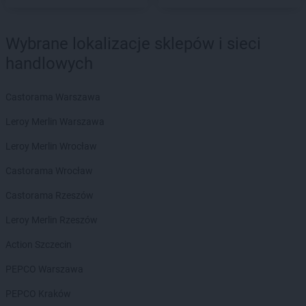
Chorten
Dąbrowa
Chorten
Dąbrowa Białostocka
Wybrane lokalizacje sklepów i sieci
Chorten
Dąbrowa Chełmińska
handlowych
Chorten
Dąbrowa Tarnowska
Chorten
Dąbrowa Wielka
Chorten
Dąbrowa-Kaski
Castorama Warszawa
Chorten
Dąbrówka
Leroy Merlin Warszawa
Chorten
Dąbrówka Kościelna
Chorten
Dąbrówka Leśna
Leroy Merlin Wrocław
Chorten
Dąbrówki
Castorama Wrocław
Chorten
Dąbrówno
Chorten
Darłowo
Castorama Rzeszów
Chorten
Dębki
Leroy Merlin Rzeszów
Chorten
Dębna
Chorten
Dębnik
Action Szczecin
Chorten
Dębno
PEPCO Warszawa
Chorten
Dębowica
Chorten
Debrzno
PEPCO Kraków