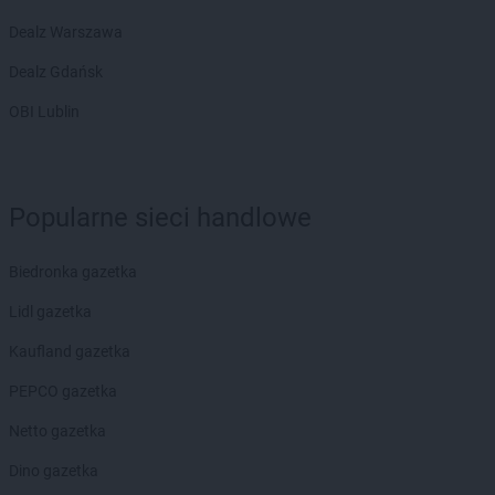
LIDL
Kwidzyn
Dealz Warszawa
LIDL
Łańcut
Dealz Gdańsk
LIDL
Łapy
OBI Lublin
LIDL
Łask
LIDL
Łaziska Górne
LIDL
Łeba
LIDL
Łęczna
Popularne sieci handlowe
LIDL
Łęczyca
LIDL
Łobez
LIDL
Biedronka gazetka
Łódź
LIDL
Łomianki
Lidl gazetka
LIDL
Łomża
LIDL
Kaufland gazetka
Łowicz
LIDL
Łuków
PEPCO gazetka
LIDL
Latchorzew
Netto gazetka
LIDL
Lębork
Dino gazetka
LIDL
Legionowo