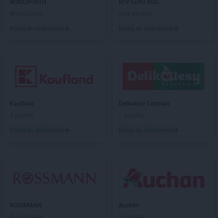
WOOLWORTH
RTV EURO AGD
LIDL
Jarosław
Brak gazetek
Brak gazetek
LIDL
Jasienica
Dodaj do ulubionych
Dodaj do ulubionych
LIDL
Jasło
LIDL
Jastrzębie-Zdrój
LIDL
Jawiszowice
LIDL
Jawor
LIDL
Jaworzno
LIDL
Jedrzejow
LIDL
Kaufland
Jelcz-Laskowice
Delikatesy Centrum
LIDL
4 gazetki
Jelenia Góra
1 gazetka
LIDL
Józefosław
Dodaj do ulubionych
Dodaj do ulubionych
LIDL
Józefów
LIDL
Kalisz
LIDL
Kamień Pomorski
LIDL
Kamienna Góra
LIDL
Kamińskie
LIDL
Kartuzy
ROSSMANN
Auchan
LIDL
Katowice
Brak gazetek
5 gazetek