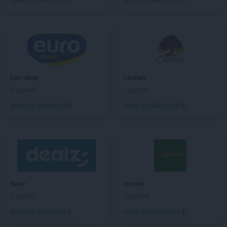
Dodaj do ulubionych
Dodaj do ulubionych
LIDL
Brzeg
LIDL
Brzeg Dolny
LIDL
Brzesko
LIDL
Brzeziny
LIDL
Brzozów
LIDL
Buczkowice
Euro Sklep
Chorten
LIDL
Budzistowo
5 gazetek
2 gazetki
LIDL
Buk
LIDL
Busko-Zdrój
Dodaj do ulubionych
Dodaj do ulubionych
LIDL
Bydgoszcz
LIDL
Bytom
LIDL
Bytów
LIDL
Chełm
LIDL
Chełmek
Dealz
groszek
LIDL
Chełmiec
2 gazetki
5 gazetek
LIDL
Chełmno
LIDL
Chełmża
Dodaj do ulubionych
Dodaj do ulubionych
LIDL
Chodzież