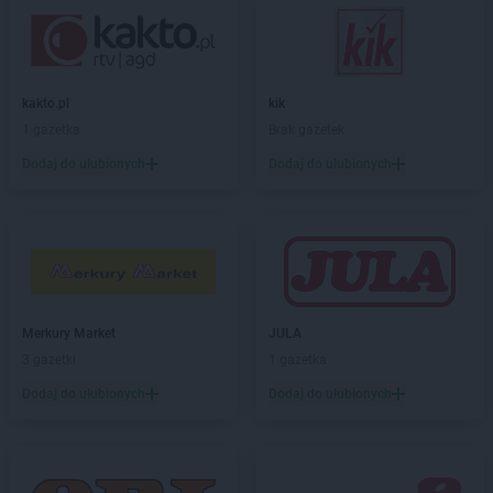
LIDL
Darłowo
LIDL
Dawidy Bankowe
LIDL
Dębica
LIDL
Dęblin
kakto.pl
kik
LIDL
do
1 gazetka
Brak gazetek
LIDL
Dobra
Dodaj do ulubionych
Dodaj do ulubionych
LIDL
Dobre Miasto
LIDL
Drawsko Pomorskie
LIDL
Drezdenko
LIDL
Drogoszewo
LIDL
Dywity
LIDL
Działdowo
LIDL
Działoszyn
Merkury Market
JULA
LIDL
Dzierżoniów
3 gazetki
1 gazetka
Dodaj do ulubionych
Dodaj do ulubionych
LIDL
Elbląg
LIDL
Garwolin
LIDL
Gdańsk