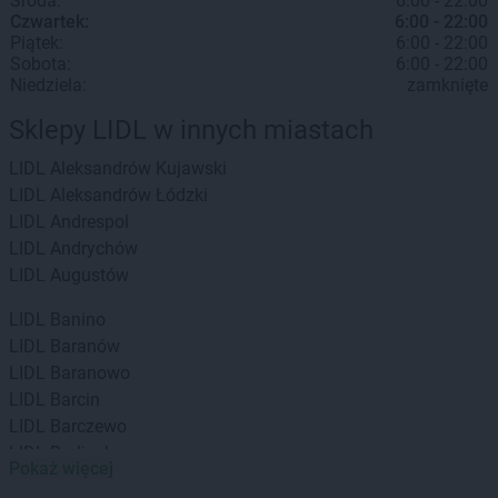
Środa:
6:00 - 22:00
Czwartek:
6:00 - 22:00
Piątek:
6:00 - 22:00
Sobota:
6:00 - 22:00
Niedziela:
zamknięte
Sklepy LIDL w innych miastach
LIDL
Aleksandrów Kujawski
LIDL
Aleksandrów Łódzki
LIDL
Andrespol
LIDL
Andrychów
LIDL
Augustów
LIDL
Banino
LIDL
Baranów
LIDL
Baranowo
LIDL
Barcin
LIDL
Barczewo
LIDL
Barlinek
Pokaż więcej
LIDL
Bartoszyce