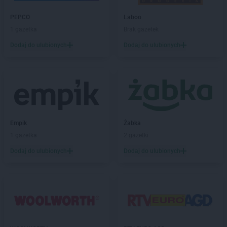
LIDL
Grajewo
PEPCO
Laboo
LIDL
Grodzisk Mazowiecki
1 gazetka
Brak gazetek
LIDL
Grodzisk Wielkopolski
LIDL
Grudziądz
Dodaj do ulubionych
Dodaj do ulubionych
LIDL
Gryfice
LIDL
Gryfino
LIDL
Gryfów Śląski
LIDL
Gubin
LIDL
Hajnówka
Empik
Żabka
LIDL
Horodniany
1 gazetka
2 gazetki
LIDL
Hrubieszów
Dodaj do ulubionych
Dodaj do ulubionych
LIDL
Iława
LIDL
Imielin
LIDL
Inowrocław
LIDL
Jabłonna
LIDL
Janki
LIDL
Jarocin