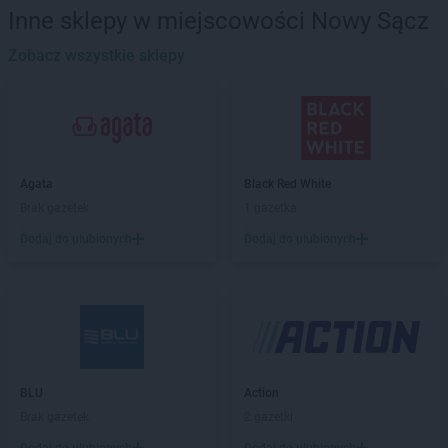
LIDL
Będzin
Inne sklepy w miejscowości Nowy Sącz
LIDL
Bełchatów
LIDL
Zobacz wszystkie sklepy
Biała Podlaska
LIDL
Białobrzegi
LIDL
Białystok
LIDL
Bielany Wrocławskie
LIDL
Bielawa
LIDL
Bielsk Podlaski
Agata
Black Red White
LIDL
Bielsko-Biała
Brak gazetek
1 gazetka
LIDL
Bieruń
Dodaj do ulubionych
Dodaj do ulubionych
LIDL
Biłgoraj
LIDL
Biskupiec
LIDL
Bochnia
LIDL
Bogatynia
LIDL
Bolechowo
LIDL
Bolesławiec
LIDL
Bolszewo
BLU
Action
LIDL
Braniewo
Brak gazetek
2 gazetki
LIDL
Brodnica