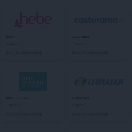
LIDL
Chojnice
LIDL
Chojnów
LIDL
Chorzów
LIDL
Choszczno
LIDL
Chrzanów
hebe
castorama
LIDL
Chwaszczyno
3 gazetki
1 gazetka
LIDL
Chyliczki
Dodaj do ulubionych
Dodaj do ulubionych
LIDL
Ciechanów
LIDL
Cieszyn
LIDL
Czechowice-Dziedzice
LIDL
Czeladź
LIDL
Czersk
LIDL
Częstochowa
LIDL
Człuchów
max ELEKTRO
LEWIATAN
LIDL
Czołowo-Kolonia
1 gazetka
4 gazetki
Dodaj do ulubionych
Dodaj do ulubionych
LIDL
Dąbrowa Górnicza
LIDL
Dąbrowa Tarnowska
LIDL
Dąbrówka