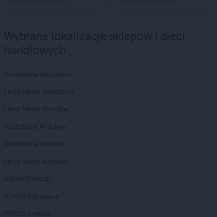
LIDL
Koronowo
LIDL
Kosakowo
LIDL
Kościan
Wybrane lokalizacje sklepów i sieci
LIDL
Kościelna Wieś
handlowych
LIDL
Kościerzyna
LIDL
Kostrzyn nad Odrą
LIDL
Koszalin
Castorama Warszawa
LIDL
Kowale
Leroy Merlin Warszawa
LIDL
Koziegłowy
LIDL
Kozienice
Leroy Merlin Wrocław
LIDL
Kraków
Castorama Wrocław
LIDL
Krapkowice
LIDL
Kraśnik
Castorama Rzeszów
LIDL
Krasnystaw
Leroy Merlin Rzeszów
LIDL
Krościenko nad Dunajcem
LIDL
Krosno
Action Szczecin
LIDL
Kruszwica
PEPCO Warszawa
LIDL
Kudowa-Zdrój
LIDL
Kutno
PEPCO Kraków