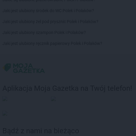
LIDL
Lubsko
Jaki jest ulubiony środek do WC Polek i Polaków?
LIDL
Lwówek Śląski
Jaki jest ulubiony żel pod prysznic Polek i Polaków?
LIDL
Maków Mazowiecki
LIDL
Malbork
Jaki jest ulubiony szampon Polek i Polaków?
LIDL
Marcinkowo
Jaki jest ulubiony ręcznik papierowy Polek i Polaków?
LIDL
Marki
LIDL
Miechów
LIDL
Międzyrzec Podlaski
LIDL
Międzyrzecz
LIDL
Międzyzdroje
LIDL
Mielec
Aplikacja Moja Gazetka na Twój telefon!
LIDL
Mielno
LIDL
Mikołów
LIDL
Milicz
LIDL
Miłków
LIDL
Mińsk Mazowiecki
LIDL
Mława
Bądź z nami na bieżąco
LIDL
Modlnica