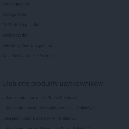
LIDL
Legnica
Action gazetka
LIDL
Lesko
ALDI gazetka
LIDL
Leszno
LIDL
Lesznowola
ROSSMANN gazetka
LIDL
Leżajsk
Dealz gazetka
LIDL
Libertów
LIDL
Libiąż
Delikatesy Centrum gazetka
LIDL
Lidzbark Warmiński
Gazetka Świąteczne Promocje
LIDL
Limanowa
LIDL
Lipno
LIDL
Lisi Ogon
LIDL
Lubaczów
Ulubione produkty użytkowników
LIDL
Lubań
LIDL
Lubartów
Jakie jest ulubione mleko Polek i Polaków?
LIDL
Lubawa
LIDL
Lubin
Jaki jest ulubiony papier toaletowy Polek i Polaków?
LIDL
Lublin
Jaka jest ulubiona woda Polek i Polaków?
LIDL
Lubliniec
LIDL
Luboń
Jakie są ulubione płatki owsiane Polek i Polaków?