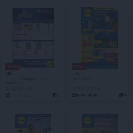
NOWA!
NOWA!
LIDL
LIDL
Lidl plus. Skanujesz - To się
Od czwartku
opłaca
DO KOŃCA 2 DNI
DO KOŃCA 2 DNI
06.08 - 08.08
28
06.08 - 08.08
89