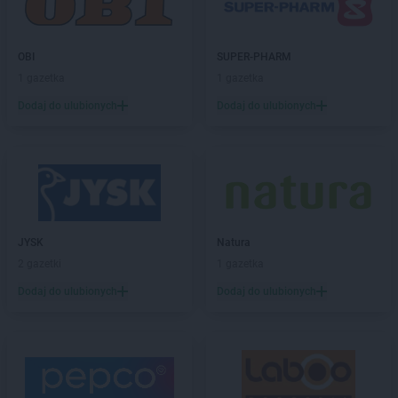
LIDL
Gdynia
LIDL
Giżycko
LIDL
Gliwice
OBI
SUPER-PHARM
LIDL
Głogów
1 gazetka
1 gazetka
LIDL
Głogów Małopolski
Dodaj do ulubionych
Dodaj do ulubionych
LIDL
Głubczyce
LIDL
Głuchołazy
LIDL
Gniezno
LIDL
Gogolin
LIDL
Gołdap
LIDL
Goleniów
LIDL
Gołków
JYSK
Natura
LIDL
Golub-Dobrzyń
2 gazetki
1 gazetka
LIDL
Góra Kalwaria
Dodaj do ulubionych
Dodaj do ulubionych
LIDL
Gorlice
LIDL
Gorzów Wielkopolski
LIDL
Gorzyce
LIDL
Gostyń
LIDL
Gostynin