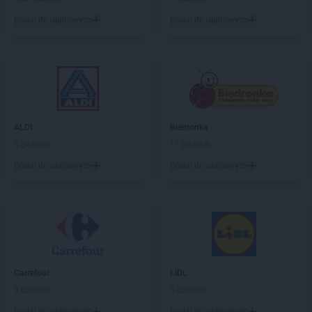
LIDL
Kąty Wrocławskie
Dodaj do ulubionych
Dodaj do ulubionych
LIDL
Kędzierzyn-Koźle
LIDL
Kętrzyn
LIDL
Kęty
LIDL
Kielce
LIDL
Kłobuck
LIDL
Kłodzko
ALDI
Biedronka
LIDL
Kluczbork
5 gazetek
11 gazetek
LIDL
Knurów
LIDL
Kobyłka
Dodaj do ulubionych
Dodaj do ulubionych
LIDL
Kolbudy
LIDL
Kolbuszowa
LIDL
Kołobrzeg
LIDL
Komorniki
LIDL
Konin
LIDL
Konstancin-Jeziorna
Carrefour
LIDL
LIDL
Konstantynów Łódzki
9 gazetek
5 gazetek
LIDL
Kórnik
Dodaj do ulubionych
Dodaj do ulubionych