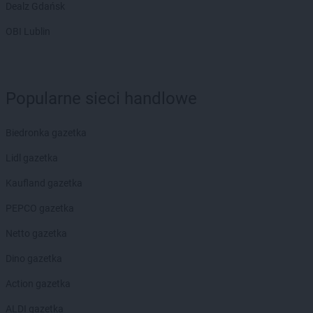
Dealz Gdańsk
BRICOMARCHE
Malbork
OBI Lublin
BRICOMARCHE
Miechów
BRICOMARCHE
Międzyrzec Podlaski
BRICOMARCHE
Międzyrzecz
BRICOMARCHE
Mielec
Popularne sieci handlowe
BRICOMARCHE
Milicz
BRICOMARCHE
Mława
Biedronka gazetka
BRICOMARCHE
Mogilno
BRICOMARCHE
Mrągowo
Lidl gazetka
BRICOMARCHE
Myszków
Kaufland gazetka
BRICOMARCHE
Namysłów
PEPCO gazetka
BRICOMARCHE
Nidzica
BRICOMARCHE
Nisko
Netto gazetka
BRICOMARCHE
Nowa Ruda
Dino gazetka
BRICOMARCHE
Nowa Sól
BRICOMARCHE
Nowy Tomyśl
Action gazetka
BRICOMARCHE
Nysa
ALDI gazetka