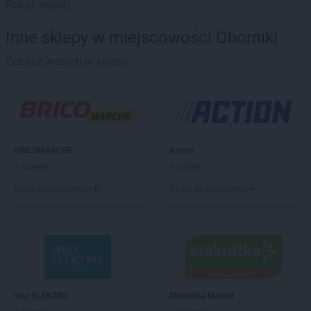
Pokaż więcej
BRICOMARCHE
Braniewo
BRICOMARCHE
Brodnica
Inne sklepy w miejscowości Oborniki
BRICOMARCHE
Brwinów
BRICOMARCHE
Zobacz wszystkie sklepy
Brzeg
BRICOMARCHE
Brzeg Dolny
BRICOMARCHE
Brzesko
BRICOMARCHE
Brzeszcze
BRICOMARCHE
Bytom
BRICOMARCHE
Bytów
BRICOMARCHE
Action
7 gazetek
2 gazetki
BRICOMARCHE
Chodzież
BRICOMARCHE
Choszczno
Dodaj do ulubionych
Dodaj do ulubionych
BRICOMARCHE
Czarnków
BRICOMARCHE
Częstochowa
BRICOMARCHE
Dąbrowa Tarnowska
BRICOMARCHE
Darłowo
BRICOMARCHE
Dębica
max ELEKTRO
Stokrotka Market
BRICOMARCHE
Dębno