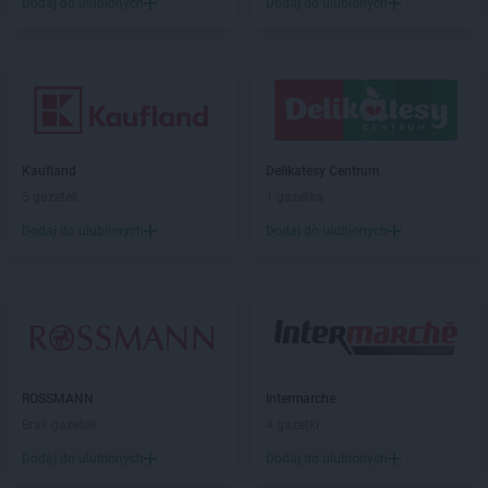
Dodaj do ulubionych
Dodaj do ulubionych
BRICOMARCHE
Grudziądz
BRICOMARCHE
Gryfice
BRICOMARCHE
Gryfino
BRICOMARCHE
Gubin
BRICOMARCHE
Hrubieszów
Kaufland
Delikatesy Centrum
BRICOMARCHE
Iława
5 gazetek
1 gazetka
BRICOMARCHE
Inowrocław
Dodaj do ulubionych
Dodaj do ulubionych
BRICOMARCHE
Jarocin
BRICOMARCHE
Jarosław
BRICOMARCHE
Jasło
BRICOMARCHE
Jaworzno
BRICOMARCHE
Jędrzejów
BRICOMARCHE
Jelcz-Laskowice
BRICOMARCHE
ROSSMANN
Jelenia Góra
Intermarche
Brak gazetek
4 gazetki
BRICOMARCHE
Kalisz
Dodaj do ulubionych
Dodaj do ulubionych
BRICOMARCHE
Kamienna Góra