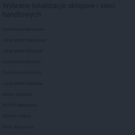
Wybrane lokalizacje sklepów i sieci
BRICOMARCHE
Kwidzyn
handlowych
BRICOMARCHE
Łańcut
BRICOMARCHE
Łomża
Castorama Warszawa
BRICOMARCHE
Łowicz
Leroy Merlin Warszawa
BRICOMARCHE
Lębork
BRICOMARCHE
Lesko
Leroy Merlin Wrocław
BRICOMARCHE
Leżajsk
Castorama Wrocław
BRICOMARCHE
Libiąż
BRICOMARCHE
Limanowa
Castorama Rzeszów
BRICOMARCHE
Lipno
Leroy Merlin Rzeszów
BRICOMARCHE
Lubaczów
BRICOMARCHE
Lubań
Action Szczecin
BRICOMARCHE
Lubartów
PEPCO Warszawa
BRICOMARCHE
Lubin
BRICOMARCHE
Lubliniec
PEPCO Kraków
BRICOMARCHE
Lubrza
Dealz Warszawa
BRICOMARCHE
Lubsko