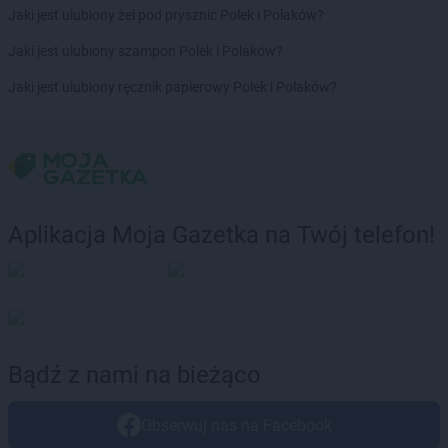
BRICOMARCHE
Jaki jest ulubiony żel pod prysznic Polek i Polaków?
Pogórze
BRICOMARCHE
Polkowice
Jaki jest ulubiony szampon Polek i Polaków?
BRICOMARCHE
Poznań
BRICOMARCHE
Jaki jest ulubiony ręcznik papierowy Polek i Polaków?
Pruszcz Gdański
BRICOMARCHE
Przasnysz
BRICOMARCHE
Przemyśl
BRICOMARCHE
Przeworsk
BRICOMARCHE
Pszczyna
BRICOMARCHE
Puck
Aplikacja Moja Gazetka na Twój telefon!
BRICOMARCHE
Pyrzyce
BRICOMARCHE
Racibórz
BRICOMARCHE
Radomsko
BRICOMARCHE
Radziejów
BRICOMARCHE
Radzyń Podlaski
BRICOMARCHE
Rawa Mazowiecka
Bądź z nami na bieżąco
BRICOMARCHE
Rawicz
BRICOMARCHE
Ruda
Obserwuj nas na Facebook
BRICOMARCHE
Ruda Śląska