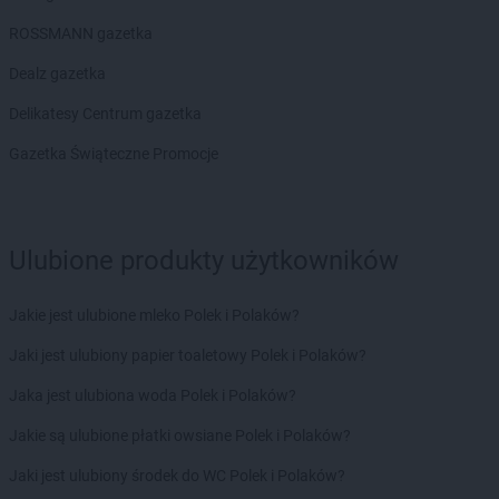
BRICOMARCHE
Oborniki
ROSSMANN gazetka
BRICOMARCHE
Oława
BRICOMARCHE
Olecko
Dealz gazetka
BRICOMARCHE
Olkusz
Delikatesy Centrum gazetka
BRICOMARCHE
Olsztyn
BRICOMARCHE
Ostróda
Gazetka Świąteczne Promocje
BRICOMARCHE
Ostrów Wielkopolski
BRICOMARCHE
Ostrowiec Świętokrzyski
BRICOMARCHE
Ostrzeszów
Ulubione produkty użytkowników
BRICOMARCHE
Oświęcim
BRICOMARCHE
Pabianice
Jakie jest ulubione mleko Polek i Polaków?
BRICOMARCHE
Piekary Śląskie
BRICOMARCHE
Jaki jest ulubiony papier toaletowy Polek i Polaków?
Piła
BRICOMARCHE
Pionki
Jaka jest ulubiona woda Polek i Polaków?
BRICOMARCHE
Piotrków Trybunalski
BRICOMARCHE
Jakie są ulubione płatki owsiane Polek i Polaków?
Pleszew
BRICOMARCHE
Płock
Jaki jest ulubiony środek do WC Polek i Polaków?
BRICOMARCHE
Płońsk