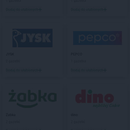
1 gazetka
1 gazetka
BRICOMARCHE
Dobre Miasto
BRICOMARCHE
Działdowo
Dodaj do ulubionych
Dodaj do ulubionych
BRICOMARCHE
Dzierżoniów
BRICOMARCHE
Garwolin
BRICOMARCHE
Giżycko
BRICOMARCHE
Głogów
BRICOMARCHE
Głubczyce
JYSK
PEPCO
BRICOMARCHE
Głuchołazy
2 gazetki
1 gazetka
BRICOMARCHE
Gniezno
BRICOMARCHE
Gogolin
Dodaj do ulubionych
Dodaj do ulubionych
BRICOMARCHE
Goleniów
BRICOMARCHE
Golub-Dobrzyń
BRICOMARCHE
Góra Kalwaria
BRICOMARCHE
Gorlice
BRICOMARCHE
Gostyń
BRICOMARCHE
Gostynin
Żabka
dino
BRICOMARCHE
Grodzisk Wielkopolski
2 gazetki
2 gazetki
BRICOMARCHE
Grójec