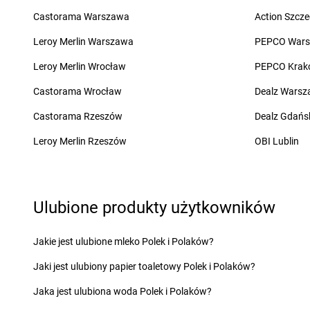
groszek
Charzewice
groszek
Chojnice
Castorama Warszawa
Action Szcze
groszek
Chełchy
groszek
Chojnów
groszek
Chełm
groszek
Chorki
Leroy Merlin Warszawa
PEPCO War
groszek
Chmiel
groszek
Chorzelów
Leroy Merlin Wrocław
PEPCO Krak
groszek
Chmielek
groszek
Chorzeszów
groszek
Chmielinko
groszek
Chorzew
Castorama Wrocław
Dealz Wars
groszek
Chmielnik
groszek
Chorzów
Castorama Rzeszów
Dealz Gdańs
groszek
Chobrzany
groszek
Chroberz
groszek
Chochołów
groszek
Chrusty
Leroy Merlin Rzeszów
OBI Lublin
groszek
Ćwiklice
groszek
Dąbie
groszek
Dębica
Ulubione produkty użytkowników
groszek
Dąbrowa
groszek
Dębie
groszek
Dąbrowa Białostocka
groszek
Dęblin
groszek
Dąbrowa Górnicza
groszek
Dębno
Jakie jest ulubione mleko Polek i Polaków?
groszek
Dąbrowa Rzeczycka
groszek
Dębogóra
Jaki jest ulubiony papier toaletowy Polek i Polaków?
groszek
Dąbrowa Tarnowska
groszek
Debrzno
groszek
Dąbrówka
groszek
Dereczanka
Jaka jest ulubiona woda Polek i Polaków?
groszek
Daleszyce
groszek
Długie