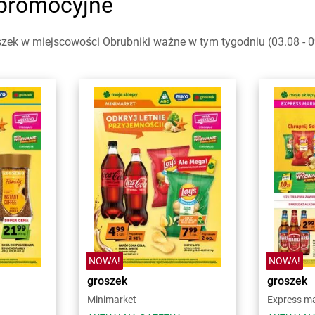
 promocyjne
zek w miejscowości Obrubniki ważne w tym tygodniu (03.08 - 09
NOWA!
NOWA!
groszek
groszek
Minimarket
Express m