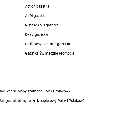
lice
groszek
Czerwin
Action gazetka
na Białostocka
groszek
Czerwonak
rna Woda
groszek
Czerwonka
ALDI gazetka
rnia
groszek
Częstkowo
ROSSMANN gazetka
rnków
groszek
Częstoborowice
rnolas
groszek
Częstochowa
Dealz gazetka
rnówczyn
groszek
Człuchów
Delikatesy Centrum gazetka
chów
groszek
Czudec
chowice-Dziedzice
groszek
Czyżowice
Gazetka Świąteczne Promocje
inikowice
groszek
Dylewo
inów
groszek
Dynów
ęgowice
groszek
Dziadoch
wsko
groszek
Dziecinów
Jaki jest ulubiony szampon Polek i Polaków?
hojów
groszek
Dzięcioły
Jaki jest ulubiony ręcznik papierowy Polek i Polaków?
szew
groszek
Dziemianówka
ewce
groszek
Dziemionna
ycim
groszek
Dzietrzychowo