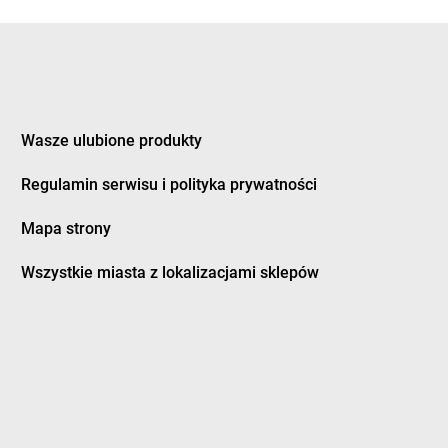
eczno
groszek
Dziewkowice
kozy
ągówka
Wasze ulubione produkty
cowa
groszek
Furmany
dek
Regulamin serwisu i polityka prywatności
dman
Mapa strony
twica
groszek
Grodzisk Wielkopolski
zczanowo
groszek
Grodzisko
Wszystkie miasta z lokalizacjami sklepów
zczyn
groszek
Gromnik
ino
groszek
Gromoty
dowo
groszek
Gronków
bica
groszek
GROSZEK
bina
groszek
Groszki
bno
groszek
Grudziądz
bowiec
groszek
Grupa