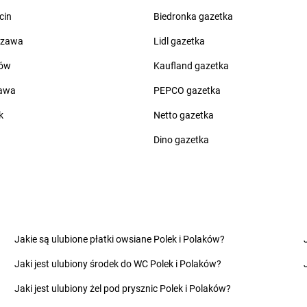
groszek
Chwaszczyno
groszek
Czap
cin
Biedronka gazetka
groszek
Ciche
groszek
Czar
groszek
Cichostów-Kolonia
groszek
Cza
szawa
Lidl gazetka
groszek
Ciechanów
groszek
Cza
ów
Kaufland gazetka
groszek
Ciechocin
groszek
Cza
groszek
Ciechocinek
groszek
Cza
zawa
PEPCO gazetka
groszek
Cięcina
groszek
Cza
k
Netto gazetka
groszek
Cienin Zaborny
groszek
Cze
groszek
Cieszanów
groszek
Cze
Dino gazetka
groszek
Dobry
groszek
Dom
groszek
Dobryń Duży
groszek
Dom
groszek
Dobrynin
groszek
Dor
groszek
Dobrzenice Małe
groszek
Dra
Jakie są ulubione płatki owsiane Polek i Polaków?
groszek
Dobrzykowice
groszek
Dro
Jaki jest ulubiony środek do WC Polek i Polaków?
groszek
Dobrzyniewo
groszek
Dro
groszek
Dolany
groszek
Drz
Jaki jest ulubiony żel pod prysznic Polek i Polaków?
groszek
Dolina
groszek
Drz