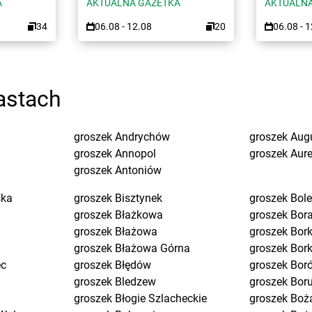
A
AKTUALNA GAZETKA
AKTUALNA
34
06.08 - 12.08
20
06.08 - 
astach
groszek
Andrychów
groszek
Aug
groszek
Annopol
groszek
Aure
groszek
Antoniów
ska
groszek
Bisztynek
groszek
Bol
groszek
Błażkowa
groszek
Bor
groszek
Błażowa
groszek
Bork
groszek
Błażowa Górna
groszek
Bor
ec
groszek
Błędów
groszek
Bor
groszek
Bledzew
groszek
Bor
groszek
Błogie Szlacheckie
groszek
Boż