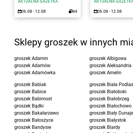
AKTUALNA GAZETKA
AKTUALNA GAZETK
06.08 - 12.08
44
06.08 - 12.08
Sklepy groszek w innych mi
groszek
Adamin
groszek
Albigowa
groszek
Adamów
groszek
Aleksandria
groszek
Adamówka
groszek
Amelin
groszek
Babiak
groszek
Biała Podla
groszek
Babice
groszek
Białoboki
groszek
Babimost
groszek
Białobrzeg
groszek
Bądki
groszek
Białochowo
groszek
Bakałarzewo
groszek
Biały Dunaj
groszek
Bałoszyce
groszek
Białystok
groszek
Bandysie
groszek
Biardy