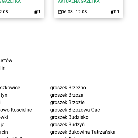
 GAZETKA
AKTUALNA GAZETKA
12.08
1
06.08 - 12.08
11
ustów
lin
eszkowice
groszek
Brzeźno
atyn
groszek
Brzoza
i
groszek
Brzozie
kowo Kościelne
groszek
Brzozowa Gać
ówki
groszek
Budzisko
uja
groszek
Budzyń
acin
groszek
Bukowina Tatrzańska