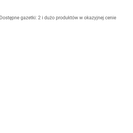
Dostępne gazetki: 2 i dużo produktów w okazyjnej cenie