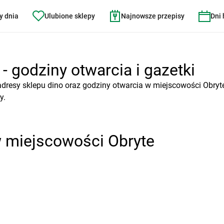
y dnia
Ulubione sklepy
Najnowsze przepisy
Dni
- godziny otwarcia i gazetki
dresy sklepu dino oraz godziny otwarcia w miejscowości Obryte
y.
w miejscowości Obryte