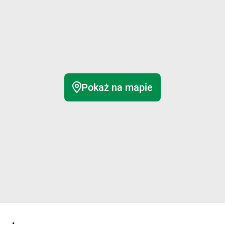
Pokaż na mapie