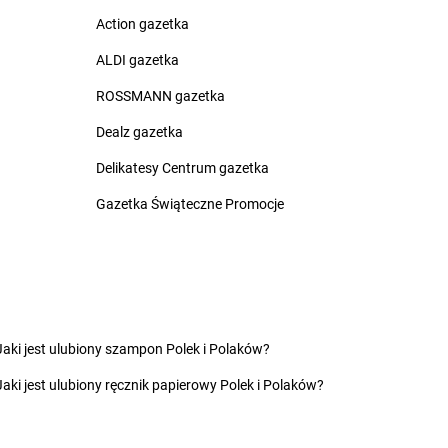
dino
Bytom Odrzański
Action gazetka
Kujawski
dino
Bytoń
cze
dino
Bytyń
ALDI gazetka
y
ROSSMANN gazetka
o
Dealz gazetka
n
dino
Czekanów
Delikatesy Centrum gazetka
ny
dino
Czempiń
dino
Czermin
Gazetka Świąteczne Promocje
dino
Czernica
dino
Czerniejewo
a
dino
Czerniewice
dino
Czernina
w
dino
Czersk
ek
dino
Czerwieńsk
Jaki jest ulubiony szampon Polek i Polaków?
y
dino
Czerwin
Jaki jest ulubiony ręcznik papierowy Polek i Polaków?
 Dąbrówka
dino
Czerwińsk nad Wisłą
 Woda
dino
Czerwionka-Leszczyny
ów
dino
Czerwona Woda