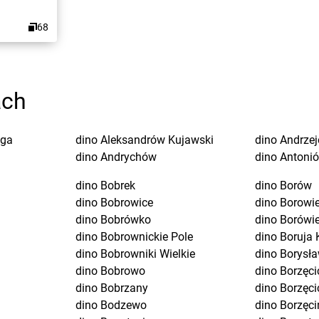
68
ach
uga
dino
Aleksandrów Kujawski
dino
Andrze
dino
Andrychów
dino
Antoni
dino
Bobrek
dino
Borów
dino
Bobrowice
dino
Borowi
dino
Bobrówko
dino
Borówi
dino
Bobrownickie Pole
dino
Boruja 
dino
Bobrowniki Wielkie
dino
Borysła
dino
Bobrowo
dino
Borzęci
dino
Bobrzany
dino
Borzęci
dino
Bodzewo
dino
Borzęci