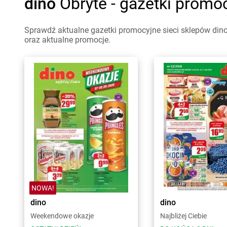
dino
Obryte - gazetki promo
Sprawdź aktualne gazetki promocyjne sieci sklepów dino
oraz aktualne promocje.
NOWA!
dino
dino
Weekendowe okazje
Najbliżej Ciebie