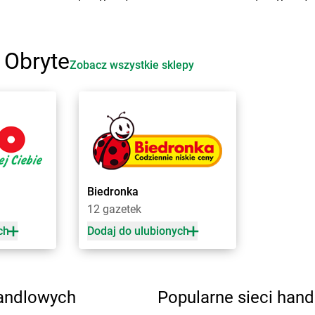
dino
Bogatynia
dino
Borzyt
dino
Bogucice
dino
Boszko
dino
Boguszów-Gorce
dino
Bożejo
dino
Boguszyce
dino
Bożnó
 Obryte
Zobacz wszystkie sklepy
dino
Boguty-Żurawie
dino
Branice
dino
Bojadła
dino
Branie
dino
Bojano
dino
Brańsz
dino
Bojszowy
dino
Braszo
uga
dino
Bolesław
dino
Bratian
dino
Bolesławice
dino
Brdów
dino
Bolesławiec
dino
Brochó
dino
Bolewice
dino
Brodni
Biedronka
dino
Bolewicko
dino
Brody
12 gazetek
dino
Bolimów
dino
Brojce
ch
Dodaj do ulubionych
dino
Bolków
dino
Bronisz
oczne
dino
Bolszewo
dino
Bronow
dino
Boniewo
dino
Brunów
dino
Borawe
dino
Brusy
handlowych
Popularne sieci han
dino
Borek Strzeliński
dino
Brwinó