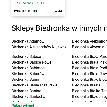
AKTUALNA GAZETKA
06.07 - 31.08
44
Sklepy Biedronka w innych 
Biedronka
Adamów
Biedronka
Aleksandr
Biedronka
Aleksandrów Kujawski
Biedronka
Alwernia
Biedronka
Babice
Biedronka
Biała Parc
Biedronka
Babice Nowe
Biedronka
Biała Pisk
Biedronka
Babimost
Biedronka
Biała Pod
Biedronka
Baborów
Biedronka
Biała Raw
Biedronka
Banie
Biedronka
Białe Błot
Biedronka
Banie Mazurskie
Biedronka
Białka
Biedronka
Banino
Biedronka
Białka Ta
Biedronka
Baniocha
Biedronka
Białobrzeg
Biedronka
Baranowo
Biedronka
Białogard
Pokaż więcej