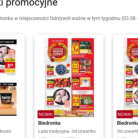
ki promocyjne
dronka w miejscowości Odrzywół ważne w tym tygodniu (03.08 - 
NOWA!
NOWA!
Biedronka
Biedronk
dności
Lada tradycyjna. Od czwartku
Od czwart