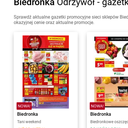
Biedronka
Odrzywół - gazet
Sprawdź aktualne gazetki promocyjne sieci sklepów Bie
okazyjnej cenie oraz aktualne promocje.
NOWA!
NOWA!
Biedronka
Biedronka
Tani weekend
Biedronkowe oszczę