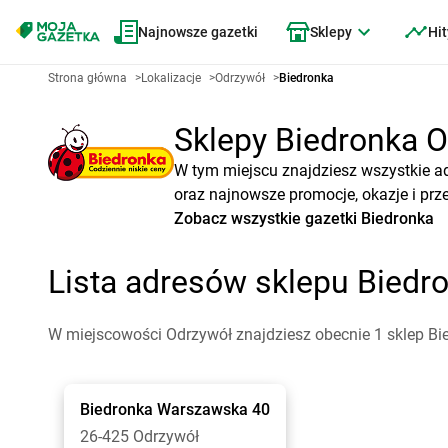
Najnowsze gazetki
Sklepy
Hit
Strona główna
>
Lokalizacje
>
Odrzywół
>
Biedronka
Sklepy Biedronka Od
W tym miejscu znajdziesz wszystkie a
oraz najnowsze promocje, okazje i prz
Zobacz wszystkie gazetki Biedronka
Lista adresów sklepu Biedr
W miejscowości Odrzywół znajdziesz obecnie 1 sklep Bi
Biedronka
Warszawska 40
26-425 Odrzywół