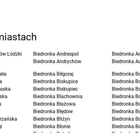
miastach
ów Łódzki
Biedronka
Andrespol
Biedronka
A
Biedronka
Andrychów
Biedronka
A
ela
Biedronka
Biłgoraj
Biedronka
B
a
Biedronka
Biskupice
Biedronka
B
laska
Biedronka
Biskupiec
Biedronka
B
ska
Biedronka
Blachownia
Biedronka
B
a
Biedronka
Błażowa
Biedronka
B
Biedronka
Błędów
Biedronka
Bo
trzańska
Biedronka
Bliżyn
Biedronka
B
i
Biedronka
Błonie
Biedronka
B
Biedronka
Bobolice
Biedronka
B