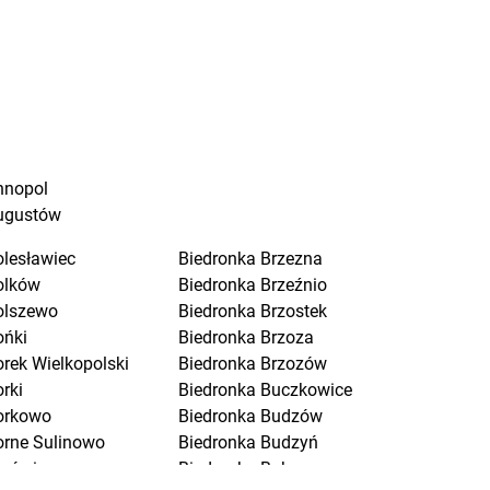
nnopol
ugustów
olesławiec
Biedronka
Brzezna
olków
Biedronka
Brzeźnio
olszewo
Biedronka
Brzostek
ońki
Biedronka
Brzoza
orek Wielkopolski
Biedronka
Brzozów
rki
Biedronka
Buczkowice
orkowo
Biedronka
Budzów
orne Sulinowo
Biedronka
Budzyń
orówiec
Biedronka
Buk