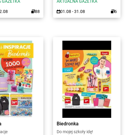
 GAZETKA
AKTUALNA GAZETKA
12.08
88
01.08 - 31.08
6
a
Biedronka
racje
Do mojej szkoły idę!